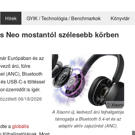
Hírek
GYIK / Technológia / Benchmarkok
Könyvtár
 Neo mostantól szélesebb körben
már Európában és az
vező árú, fülre
sel (ANC), Bluetooth
 és USB-C-s töltéssel
r-üzemidőt is ígér.
özzétett
06/18/2026
ⓘ Xiaomi
A Xiaomi új, kedvező árú fejhallgatója
támogatja a Bluetooth 5.4-et és az
zdte a
globális
adaptív aktív zajszűrést (ANC).
ülhallgatójának. Most