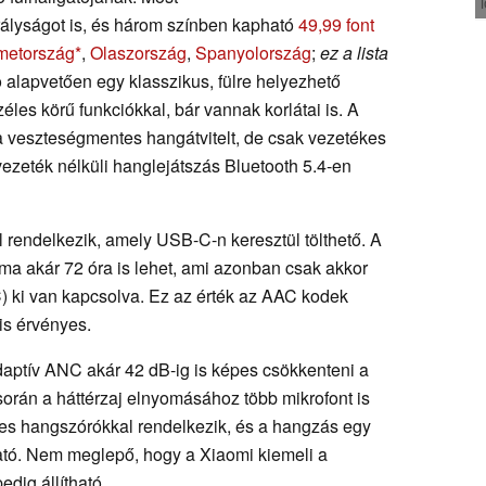
rályságot is, és három színben kapható
49,99 font
etország
,
Olaszország
,
Spanyolország
;
ez a lista
lapvetően egy klasszikus, fülre helyezhető
zéles körű funkciókkal, bár vannak korlátai is. A
 a veszteségmentes hangátvitelt, de csak vezetékes
zeték nélküli hanglejátszás Bluetooth 5.4-en
 rendelkezik, amely USB-C-n keresztül tölthető. A
ama akár 72 óra is lehet, ami azonban csak akkor
C) ki van kapcsolva. Ez az érték az AAC kodek
is érvényes.
adaptív ANC akár 42 dB-ig is képes csökkenteni a
 során a háttérzaj elnyomásához több mikrofont is
eres hangszórókkal rendelkezik, és a hangzás egy
ató. Nem meglepő, hogy a Xiaomi kiemeli a
edig állítható.