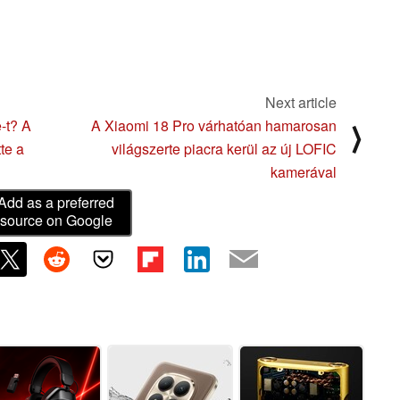
Next article
-t? A
A Xiaomi 18 Pro várhatóan hamarosan
⟩
te a
világszerte piacra kerül az új LOFIC
kamerával
Add as a preferred
source on Google