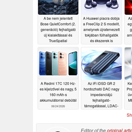
A be nem jelentett
A Huawei piacra dobja
Az
Bose QuietComfort (2.
a FreeClip 2 S modellt,
eg
generáció) fejhallgató
amelynek újratervezett
g
új kialakítással és
tokjában fülhallgatók
ame
TrueSpatial
és ékszerek is
hangtechnológiával
elhelyezhetők
07/14/2026
szivárgott ki
07/20/2026
A Redmi 17C 120 Hz-
Az iFi iDSD GR 2
Ke
es kijelzővel és nagy, 5
hordozható DAC nagy
Pro
160 mAh-s
impedanciájú
üv
akkumulátorral debütál
fejhallgató-
M
támogatással, LDAC-
06/24/2026
kel és aptX Lossless-
Sh
szel debütál
06/13/2026
Editor of the
original arti