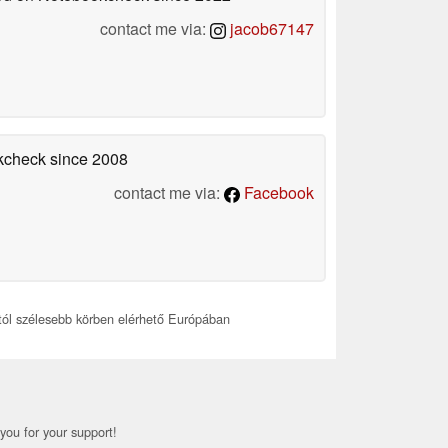
contact me via:
jacob67147
okcheck
since 2008
contact me via:
Facebook
l szélesebb körben elérhető Európában
you for your support!