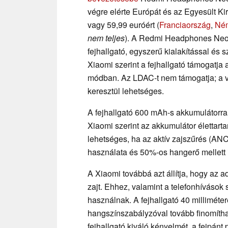
végre elérte Európát és az Egyesült Ki
vagy 59,99 euróért (
Franciaország
,
Ném
nem teljes
). A Redmi Headphones Neo a
fejhallgató, egyszerű kialakítással és s
Xiaomi szerint a fejhallgató támogatja
módban. Az LDAC-t nem támogatja; a ve
keresztül lehetséges.
A fejhallgató 600 mAh-s akkumulátorral
Xiaomi szerint az akkumulátor élettart
lehetséges, ha az aktív zajszűrés (AN
használata és 50%-os hangerő mellett 
A Xiaomi továbbá azt állítja, hogy az 
zajt. Ehhez, valamint a telefonhívások
használnak. A fejhallgató 40 millimét
hangszínszabályzóval tovább finomíth
fejhallgató kiváló kényelmét, a fejpánt p