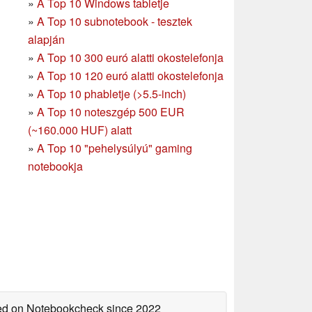
»
A Top 10 Windows tabletje
»
A Top 10 subnotebook - tesztek
alapján
»
A Top 10 300 euró alatti okostelefonja
»
A Top 10 120 euró alatti okostelefonja
»
A Top 10 phabletje (>5.5-inch)
»
A Top 10 noteszgép 500 EUR
(~160.000 HUF) alatt
»
A Top 10 "pehelysúlyú" gaming
notebookja
shed on Notebookcheck
since 2022