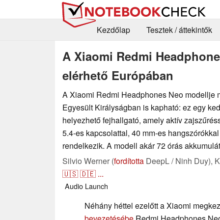
Kezdőlap
Tesztek / áttekintők
A Xiaomi Redmi Headphones
elérhető Európában
A Xiaomi Redmi Headphones Neo modellje 
Egyesült Királyságban is kapható: ez egy ked
helyezhető fejhallgató, amely aktív zajszűrés
5.4-es kapcsolattal, 40 mm-es hangszórókkal
rendelkezik. A modell akár 72 órás akkumuláto
Silvio Werner (
fordította
DeepL / Ninh Duy),
K
🇺🇸
🇩🇪
...
Audio
Launch
Néhány héttel ezelőtt a Xiaomi megke
bevezetésébe
Redmi Headphones Neo f