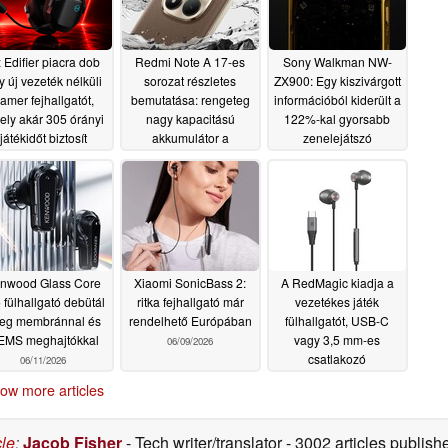
 Edifier piacra dob
Redmi Note A 17-es
Sony Walkman NW-
y új vezeték nélküli
sorozat részletes
ZX900: Egy kiszivárgott
amer fejhallgatót,
bemutatása: rengeteg
információból kiderült a
ly akár 305 órányi
nagy kapacitású
122%-kal gyorsabb
játékidőt biztosít
akkumulátor a
zenelejátszó
középkategóriában
megjelenésének
07/02/2026
időpontja
06/30/2026
06/29/2026
nwood Glass Core
Xiaomi SonicBass 2:
A RedMagic kiadja a
 fülhallgató debütál
ritka fejhallgató már
vezetékes játék
eg membránnal és
rendelhető Európában
fülhallgatót, USB-C
EMS meghajtókkal
vagy 3,5 mm-es
06/09/2026
csatlakozó
06/11/2026
választásával
06/08/2026
ow more articles
cle
:
Jacob Fisher
- Tech writer/translator
- 3002 articles publi