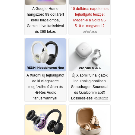
A Google Home
10 dolláros napelemes
hangszóró 99 dollárért
fejhallgató tesztje:
kerül forgalomba,
Megéri-e a Solix SL-
Gemini Live funkcióval
510-et megvenni?
és 360 fokos
06/15/2026
hangzással
06/18/2026
A Xiaomi új fejhallgatót
Új Xiaomi fülhallgatók
ad ki világszerte
indulnak globálisan
megfizethető áron és
Snapdragon Sounddal
Hi-Res Audio
és Qualcomm aptX
tanúsítvánnyal
Lossless-szel
05/27/2026
05/29/2026