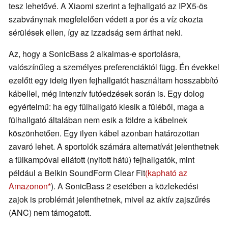
tesz lehetővé. A Xiaomi szerint a fejhallgató az IPX5-ös
szabványnak megfelelően védett a por és a víz okozta
sérülések ellen, így az izzadság sem árthat neki.
Az, hogy a SonicBass 2 alkalmas-e sportolásra,
valószínűleg a személyes preferenciáktól függ. Én évekkel
ezelőtt egy ideig ilyen fejhallgatót használtam hosszabbító
kábellel, még intenzív futóedzések során is. Egy dolog
egyértelmű: ha egy fülhallgató kiesik a füléből, maga a
fülhallgató általában nem esik a földre a kábelnek
köszönhetően. Egy ilyen kábel azonban határozottan
zavaró lehet. A sportolók számára alternatívát jelenthetnek
a fülkampóval ellátott (nyitott hátú) fejhallgatók, mint
például a Belkin SoundForm Clear Fit
(kapható az
Amazonon
). A SonicBass 2 esetében a közlekedési
zajok is problémát jelenthetnek, mivel az aktív zajszűrés
(ANC) nem támogatott.