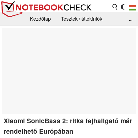
Kezdőlap
Tesztek / áttekintők
...
Hírek
GYIK / Technológia / Benchmarkok
Könyvtár
Kapcsolat
Xiaomi SonicBass 2: ritka fejhallgató már
rendelhető Európában