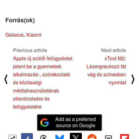
Forrás(ok)
Galaxus
,
Xiaomi
Previous article
Next article
Apple új szülői felügyeletet
xTool M2:
jelent be a gyermekek
Lézergravírozó fát
alkalmazás-, szórakoztató
vág és színesben
⟨
⟩
és közösségi
nyomtat
médiahasználatának
ellenőrzésére és
felügyeletére
Add as a preferred
source on Google