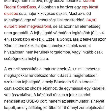
Már majdnem hat éve, hogy beszámoltunk a
Xiaomi
Redmi SonicBass
. Akkoriban a hardver egy
egy kicsit
olcsóbb
és a hajunk kevésbé őszült. Most az utód
fejhallgatót egy németországi kiskereskedőnél
34,90
euróért lehet megvásárolni,
de az azonnali elérhetőség
nem garantált. A fejhallgató várhatóan legkésőbb július 4-
én, szombaton érkezik. Ezzel a SonicBass 2 felkerült azon
Xiaomi termékek listájára, amelyek a jelek szerint
hivatalosan nem kerülnek forgalomba, vagy inkább csak
csöpögnek a helyi piacra.
A termék specifikációi már ismertek. A 9,2 milliméteres
meghajtókkal rendelkező SonicBass 2 meglehetősen
szokatlan fejhallgató, amely Bluetooth 5.2-n keresztül
csatlakozik az okostelefonhoz, de egymással egy kábellel
van összekötve. A középső részen a jelek szerint
nemcsak az USB-C port, hanem az akkumulátor is helyet
kapott, amely állítólag körülbelül 16 órányi zenelejátszást