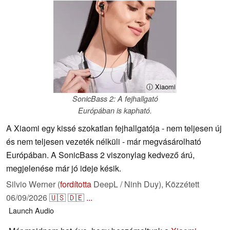
ⓘ Xiaomi
SonicBass 2: A fejhallgató
Európában is kapható.
A Xiaomi egy kissé szokatlan fejhallgatója - nem teljesen új
és nem teljesen vezeték nélküli - már megvásárolható
Európában. A SonicBass 2 viszonylag kedvező árú,
megjelenése már jó ideje késik.
Silvio Werner (
fordította
DeepL / Ninh Duy),
Közzétett
06/09/2026
🇺🇸
🇩🇪
...
Launch
Audio