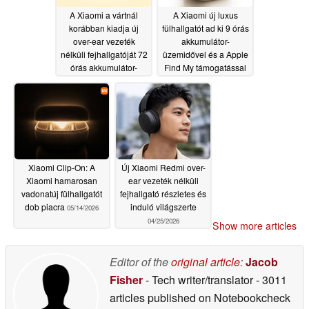
A Xiaomi a vártnál
A Xiaomi új luxus
korábban kiadja új
fülhallgatót ad ki 9 órás
over-ear vezeték
akkumulátor-
nélküli fejhallgatóját 72
üzemidővel és a Apple
órás akkumulátor-
Find My támogatással
üzemidővel
05/26/2026
05/22/2026
Xiaomi Clip-On: A
Új Xiaomi Redmi over-
Xiaomi hamarosan
ear vezeték nélküli
vadonatúj fülhallgatót
fejhallgató részletes és
dob piacra
induló világszerte
05/14/2026
04/25/2026
Show more articles
Editor of the
original article
:
Jacob
Fisher
- Tech writer/translator
- 3011
articles published on Notebookcheck