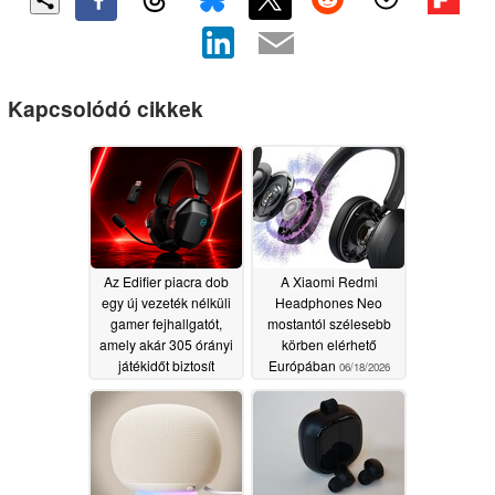
Kapcsolódó cikkek
Az Edifier piacra dob
A Xiaomi Redmi
egy új vezeték nélküli
Headphones Neo
gamer fejhallgatót,
mostantól szélesebb
amely akár 305 órányi
körben elérhető
játékidőt biztosít
Európában
06/18/2026
07/02/2026