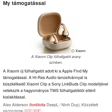
My támogatással
ⓘ Xiaomi
A Xiaomi Clip fülhallgatói arany
színben.
A Xiaomi új fülhallgatót adott ki a Apple Find My
támogatással. A Hi-Res Audio tanúsítvánnyal is
büszkélkedő Xiaomi Clip a Sony LinkBuds Clip modelljével
vetekszik a hagyományos TWS fülhallgatóktól eltérő
kialakítással.
Alex Alderson (
fordította
DeepL / Ninh Duy),
Közzétett
05/22/2026
🇺🇸
🇩🇪
...