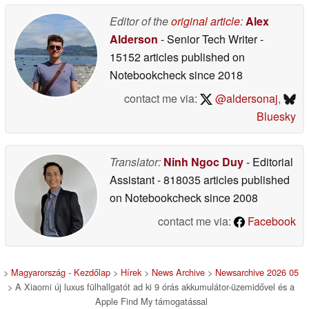
üzemidővel
05/25/2026
Editor of the
original article
:
Alex
Alderson
- Senior Tech Writer
-
15152 articles published on
Notebookcheck
since 2018
contact me via:
@aldersonaj
,
Bluesky
Translator:
Ninh Ngoc Duy
- Editorial
Assistant
- 818035 articles published
on Notebookcheck
since 2008
contact me via:
Facebook
>
Magyarország - Kezdőlap
>
Hírek
>
News Archive
>
Newsarchive 2026 05
> A Xiaomi új luxus fülhallgatót ad ki 9 órás akkumulátor-üzemidővel és a
Apple Find My támogatással