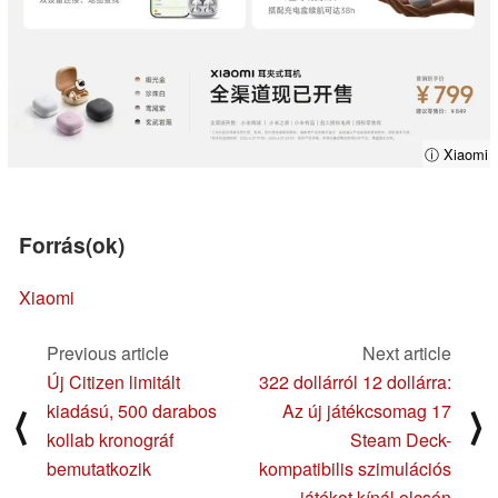
ⓘ Xiaomi
Forrás(ok)
Xiaomi
Previous article
Next article
Új Citizen limitált
322 dollárról 12 dollárra:
kiadású, 500 darabos
Az új játékcsomag 17
⟨
⟩
kollab kronográf
Steam Deck-
bemutatkozik
kompatibilis szimulációs
játékot kínál olcsón