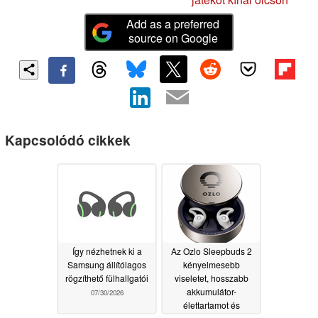
Add as a preferred
source on Google
Kapcsolódó cikkek
Így nézhetnek ki a
Az Ozlo Sleepbuds 2
Samsung állítólagos
kényelmesebb
rögzíthető fülhallgatói
viseletet, hosszabb
akkumulátor-
07/30/2026
élettartamot és