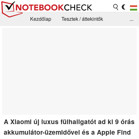
Kezdőlap
Tesztek / áttekintők
...
Hírek
GYIK / Technológia / Benchmarkok
Könyvtár
Kapcsolat
A Xiaomi új luxus fülhallgatót ad ki 9 órás
akkumulátor-üzemidővel és a Apple Find