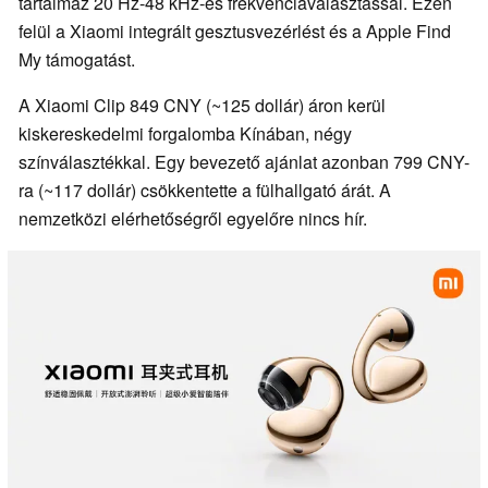
tartalmaz 20 Hz-48 kHz-es frekvenciaválasztással. Ezen
felül a Xiaomi integrált gesztusvezérlést és a Apple Find
My támogatást.
A Xiaomi Clip 849 CNY (~125 dollár) áron kerül
kiskereskedelmi forgalomba Kínában, négy
színválasztékkal. Egy bevezető ajánlat azonban 799 CNY-
ra (~117 dollár) csökkentette a fülhallgató árát. A
nemzetközi elérhetőségről egyelőre nincs hír.