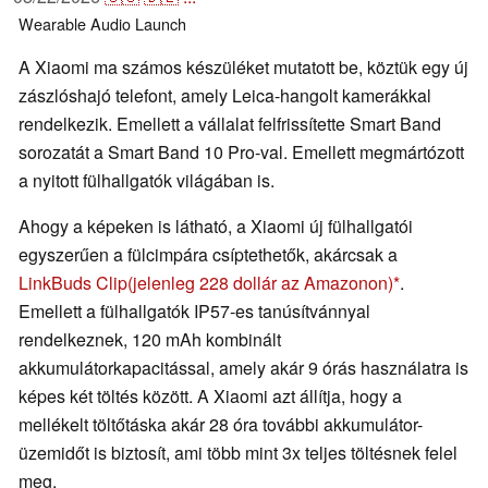
Wearable
Audio
Launch
A Xiaomi ma számos készüléket mutatott be, köztük egy új
zászlóshajó telefont, amely Leica-hangolt kamerákkal
rendelkezik. Emellett a vállalat felfrissítette Smart Band
sorozatát a Smart Band 10 Pro-val. Emellett megmártózott
a nyitott fülhallgatók világában is.
Ahogy a képeken is látható, a Xiaomi új fülhallgatói
egyszerűen a fülcimpára csíptethetők, akárcsak a
LinkBuds Clip
(jelenleg 228 dollár az Amazonon)
.
Emellett a fülhallgatók IP57-es tanúsítvánnyal
rendelkeznek, 120 mAh kombinált
akkumulátorkapacitással, amely akár 9 órás használatra is
képes két töltés között. A Xiaomi azt állítja, hogy a
mellékelt töltőtáska akár 28 óra további akkumulátor-
üzemidőt is biztosít, ami több mint 3x teljes töltésnek felel
meg.