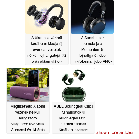
A Xiaomi a vártnál
A Sennheiser
korábban kiadja új
bemutatja a
over-ear vezeték
Momentum 5
nélküli fejhallgatóját 72
fejhallgatót több
órás akkumulátor-
mikrofonnal, jobb ANC-
üzemidővel
vel és cserélhető
05/26/2026
akkumulátorral
05/26/2026
Megfizethető Xiaomi
A JBL Soundgear Clips
vezeték nélküli
fülhallgatók új
hangszóró
különleges színű
világméretűvé válik
kiadást kapnak
Auracast és 14 órás
Kínában
05/22/2026
Show more articles
akkumulátor-