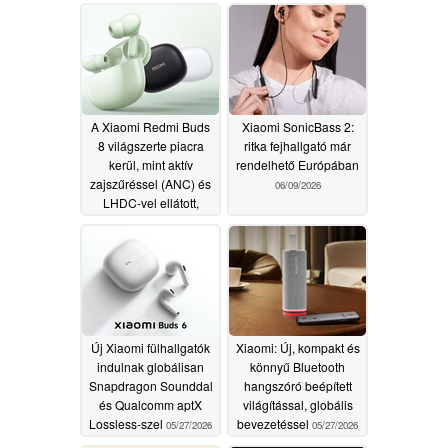
továbbfejlesztett
alváskövetést kínál
07/30/2026
A Xiaomi Redmi Buds
Xiaomi SonicBass 2:
8 világszerte piacra
ritka fejhallgató már
kerül, mint aktív
rendelhető Európában
zajszűréssel (ANC) és
06/09/2026
LHDC-vel ellátott,
kedvező árú fülhallgató
06/21/2026
Új Xiaomi fülhallgatók
Xiaomi: Új, kompakt és
indulnak globálisan
könnyű Bluetooth
Snapdragon Sounddal
hangszóró beépített
és Qualcomm aptX
világítással, globális
Lossless-szel
bevezetéssel
05/27/2026
05/27/2026