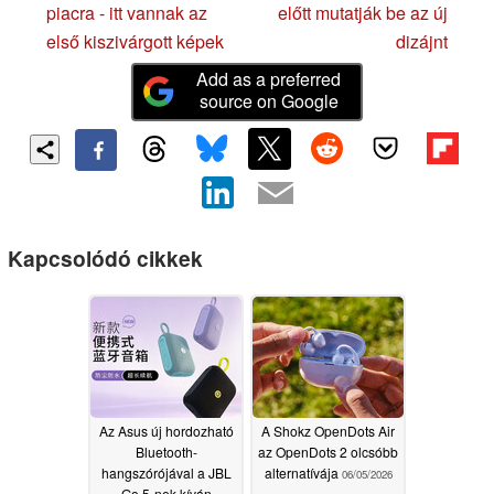
piacra - itt vannak az
előtt mutatják be az új
első kiszivárgott képek
dizájnt
Add as a preferred
source on Google
Kapcsolódó cikkek
Az Asus új hordozható
A Shokz OpenDots Air
Bluetooth-
az OpenDots 2 olcsóbb
hangszórójával a JBL
alternatívája
06/05/2026
Go 5-nek kíván