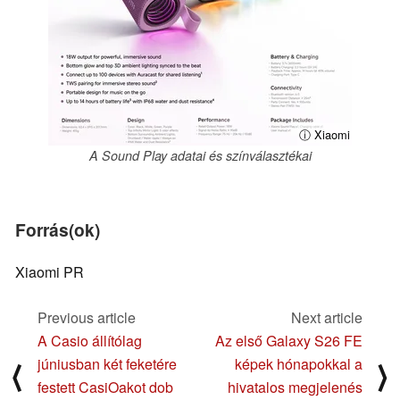
ⓘ Xiaomi
A Sound Play adatai és színválasztékai
Forrás(ok)
Xiaomi PR
Previous article
Next article
A Casio állítólag
Az első Galaxy S26 FE
júniusban két feketére
képek hónapokkal a
⟨
⟩
festett CasiOakot dob
hivatalos megjelenés