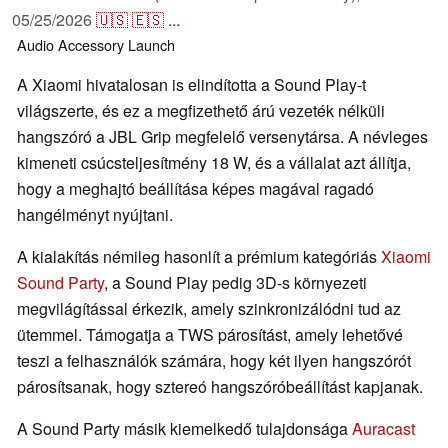
05/25/2026
🇺🇸
🇪🇸
...
Audio
Accessory
Launch
A Xiaomi hivatalosan is elindította a Sound Play-t
világszerte, és ez a megfizethető árú vezeték nélküli
hangszóró a JBL Grip megfelelő versenytársa. A névleges
kimeneti csúcsteljesítmény 18 W, és a vállalat azt állítja,
hogy a meghajtó beállítása képes magával ragadó
hangélményt nyújtani.
A kialakítás némileg hasonlít a prémium kategóriás
Xiaomi
Sound Party
, a Sound Play pedig 3D-s környezeti
megvilágítással érkezik, amely szinkronizálódni tud az
ütemmel. Támogatja a TWS párosítást, amely lehetővé
teszi a felhasználók számára, hogy két ilyen hangszórót
párosítsanak, hogy sztereó hangszóróbeállítást kapjanak.
A Sound Party másik kiemelkedő tulajdonsága
Auracast