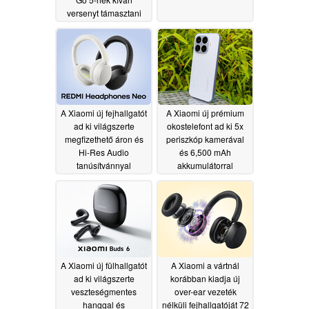
versenyt támasztani
06/15/2026
A Xiaomi új fejhallgatót
A Xiaomi új prémium
ad ki világszerte
okostelefont ad ki 5x
megfizethető áron és
periszkóp kamerával
Hi-Res Audio
és 6,500 mAh
tanúsítvánnyal
akkumulátorral
05/29/2026
05/28/2026
A Xiaomi új fülhallgatót
A Xiaomi a vártnál
ad ki világszerte
korábban kiadja új
veszteségmentes
over-ear vezeték
hanggal és
nélküli fejhallgatóját 72