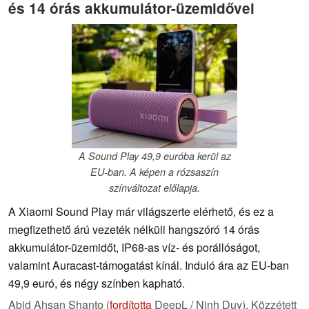
és 14 órás akkumulátor-üzemidővel
A Sound Play 49,9 euróba kerül az
EU-ban. A képen a rózsaszín
színváltozat előlapja.
A Xiaomi Sound Play már világszerte elérhető, és ez a
megfizethető árú vezeték nélküli hangszóró 14 órás
akkumulátor-üzemidőt, IP68-as víz- és porállóságot,
valamint Auracast-támogatást kínál. Induló ára az EU-ban
49,9 euró, és négy színben kapható.
Abid Ahsan Shanto (
fordította
DeepL / Ninh Duy),
Közzétett