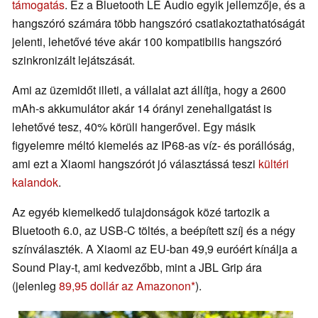
támogatás
. Ez a Bluetooth LE Audio egyik jellemzője, és a
hangszóró számára több hangszóró csatlakoztathatóságát
jelenti, lehetővé téve akár 100 kompatibilis hangszóró
szinkronizált lejátszását.
Ami az üzemidőt illeti, a vállalat azt állítja, hogy a 2600
mAh-s akkumulátor akár 14 órányi zenehallgatást is
lehetővé tesz, 40% körüli hangerővel. Egy másik
figyelemre méltó kiemelés az IP68-as víz- és porállóság,
ami ezt a Xiaomi hangszórót jó választássá teszi
kültéri
kalandok
.
Az egyéb kiemelkedő tulajdonságok közé tartozik a
Bluetooth 6.0, az USB-C töltés, a beépített szíj és a négy
színválaszték. A Xiaomi az EU-ban 49,9 euróért kínálja a
Sound Play-t, ami kedvezőbb, mint a JBL Grip ára
(jelenleg
89,95 dollár az Amazonon
).