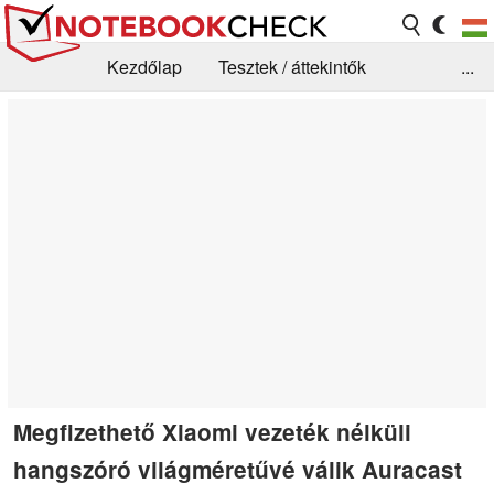
Kezdőlap
Tesztek / áttekintők
...
Hírek
GYIK / Technológia / Benchmarkok
Könyvtár
Kapcsolat
Megfizethető Xiaomi vezeték nélküli
hangszóró világméretűvé válik Auracast