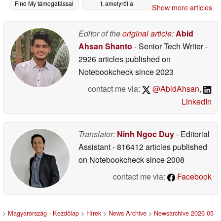
Find My támogatással
t, amelyről a
Show more articles
megjelenés előtt
05/22/2026
készültek képek
Editor of the
original article
:
Abid
05/21/2026
Ahsan Shanto
- Senior Tech Writer
-
2926 articles published on
Notebookcheck
since 2023
contact me via:
@AbidAhsan
,
LinkedIn
Translator:
Ninh Ngoc Duy
- Editorial
Assistant
- 816412 articles published
on Notebookcheck
since 2008
contact me via:
Facebook
>
Magyarország - Kezdőlap
>
Hírek
>
News Archive
>
Newsarchive 2026 05