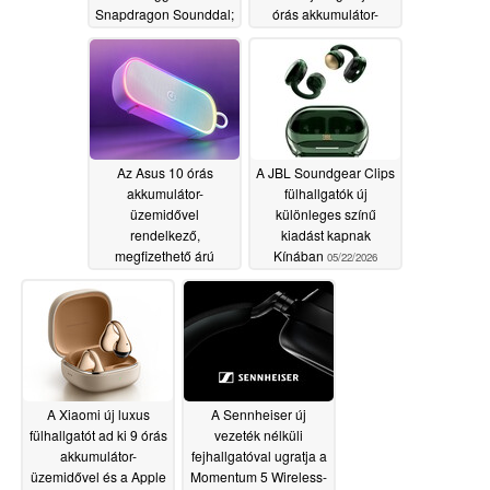
Snapdragon Sounddal;
órás akkumulátor-
Európában
üzemidővel
05/26/2026
megerősített olcsóbb
árképzéssel
05/28/2026
Az Asus 10 órás
A JBL Soundgear Clips
akkumulátor-
fülhallgatók új
üzemidővel
különleges színű
rendelkező,
kiadást kapnak
megfizethető árú
Kínában
05/22/2026
vízálló hangszórót dob
piacra
05/22/2026
A Xiaomi új luxus
A Sennheiser új
fülhallgatót ad ki 9 órás
vezeték nélküli
akkumulátor-
fejhallgatóval ugratja a
üzemidővel és a Apple
Momentum 5 Wireless-