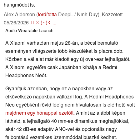
hangmódot is.
Alex Alderson (
fordította
DeepL / Ninh Duy),
Közzétett
05/26/2026
🇺🇸
🇪🇸
...
Audio
Wearable
Launch
A Xiaomi várhatóan május 28-án, a bécsi bemutató
eseményen világszerte több készüléket is piacra dob.
Közben a vállalat már kiadott egy új over-ear fejhallgatót.
A Xiaomi egyelőre csak Japánban kínálja a Redmi
Headphones Neót.
Gyanítjuk azonban, hogy ez a napokban vagy az
elkövetkező napokban változni fog. A Redmi Headphones
Neo egyébként rövid ideig nem hivatalosan is elérhető volt
majdnem egy hónappal ezelőtt
. Amint az alábbi képen
látható, a fejhallgató 40 mm-es dinamikus meghajtókkal,
akár 42 dB-es adaptív ANC-vel és opcionális nagy
felbontású vezetékes üzemmóddal büszkélkedhet.