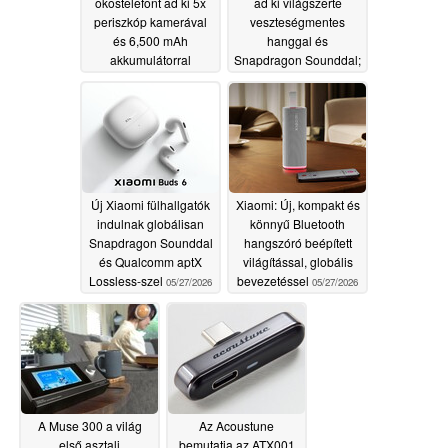
okostelefont ad ki 5x
ad ki világszerte
periszkóp kamerával
veszteségmentes
és 6,500 mAh
hanggal és
akkumulátorral
Snapdragon Sounddal;
Európában
05/28/2026
megerősített olcsóbb
árképzéssel
05/28/2026
Új Xiaomi fülhallgatók
Xiaomi: Új, kompakt és
indulnak globálisan
könnyű Bluetooth
Snapdragon Sounddal
hangszóró beépített
és Qualcomm aptX
világítással, globális
Lossless-szel
bevezetéssel
05/27/2026
05/27/2026
A Muse 300 a világ
Az Acoustune
első asztali
bemutatja az ATX001