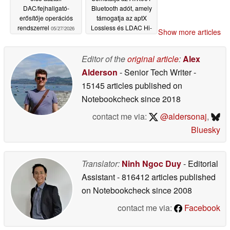
DAC/fejhallgató-
Bluetooth adót, amely
erősítője operációs
támogatja az aptX
rendszerrel
Lossless és LDAC Hi-
05/27/2026
Show more articles
Res Audio kodekeket a
Android és a Apple
telefonokhoz
Editor of the
original article
:
Alex
05/26/2026
Alderson
- Senior Tech Writer
-
15145 articles published on
Notebookcheck
since 2018
contact me via:
@aldersonaj
,
Bluesky
Translator:
Ninh Ngoc Duy
- Editorial
Assistant
- 816412 articles published
on Notebookcheck
since 2008
contact me via:
Facebook