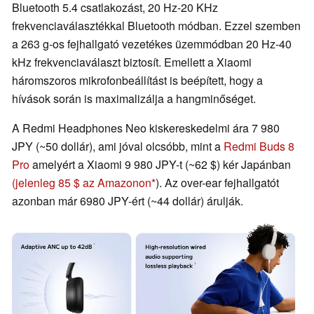
Bluetooth 5.4 csatlakozást, 20 Hz-20 KHz
frekvenciaválasztékkal Bluetooth módban. Ezzel szemben
a 263 g-os fejhallgató vezetékes üzemmódban 20 Hz-40
kHz frekvenciaválaszt biztosít. Emellett a Xiaomi
háromszoros mikrofonbeállítást is beépített, hogy a
hívások során is maximalizálja a hangminőséget.
A Redmi Headphones Neo kiskereskedelmi ára 7 980
JPY (~50 dollár), ami jóval olcsóbb, mint a
Redmi Buds 8
Pro
amelyért a Xiaomi 9 980 JPY-t (~62 $) kér Japánban
(jelenleg 85 $ az Amazonon
). Az over-ear fejhallgatót
azonban már 6980 JPY-ért (~44 dollár) árulják.