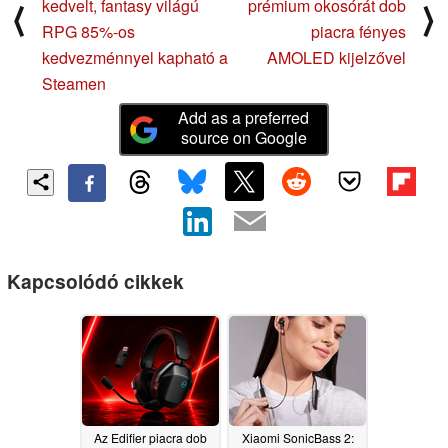
kedvelt, fantasy világú
prémium okosórát dob
⟨
⟩
RPG 85%-os
piacra fényes
kedvezménnyel kapható a
AMOLED kijelzővel
Steamen
Add as a preferred
source on Google
Kapcsolódó cikkek
Az Edifier piacra dob
Xiaomi SonicBass 2: