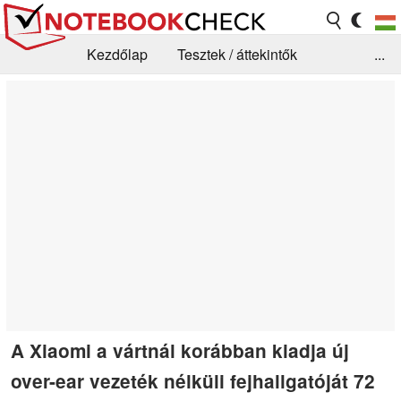
Kezdőlap
Tesztek / áttekintők
...
Hírek
GYIK / Technológia / Benchmarkok
Könyvtár
Kapcsolat
A Xiaomi a vártnál korábban kiadja új
over-ear vezeték nélküli fejhallgatóját 72