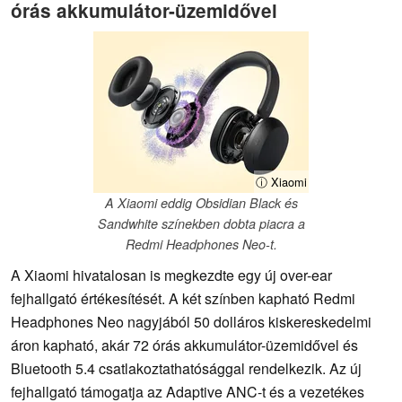
órás akkumulátor-üzemidővel
ⓘ Xiaomi
A Xiaomi eddig Obsidian Black és
Sandwhite színekben dobta piacra a
Redmi Headphones Neo-t.
A Xiaomi hivatalosan is megkezdte egy új over-ear
fejhallgató értékesítését. A két színben kapható Redmi
Headphones Neo nagyjából 50 dolláros kiskereskedelmi
áron kapható, akár 72 órás akkumulátor-üzemidővel és
Bluetooth 5.4 csatlakoztathatósággal rendelkezik. Az új
fejhallgató támogatja az Adaptive ANC-t és a vezetékes