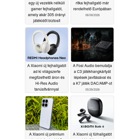
egy új vezeték nélküli
ritka fejhallgató már
gamer fejhallgatót,
rendelhető Európában
amely akár 305 órányi
06/09/2026
játékidőt biztosít
07/02/2026
A Xiaomi új fejhallgatót
A Fosi Audio bemutatja
ad ki világszerte
a C3 játékhangkártyát
megfizethető áron és
lépések javításával és
Hi-Res Audio
a K7 játék DAC/AMP-ot
tanúsítvánnyal
05/29/2026
05/29/2026
A Xiaomi új prémium
A Xiaomi új fülhallgatót