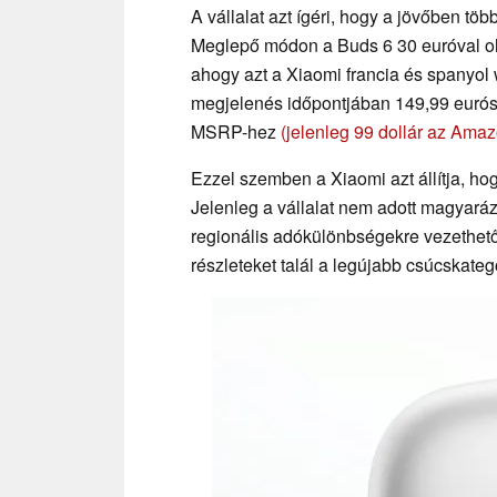
A vállalat azt ígéri, hogy a jövőben tö
Meglepő módon a Buds 6 30 euróval olc
ahogy azt a Xiaomi francia és spanyol 
megjelenés időpontjában 149,99 eurós
MSRP-hez
(jelenleg 99 dollár az Ama
Ezzel szemben a Xiaomi azt állítja, ho
Jelenleg a vállalat nem adott magyará
regionális adókülönbségekre vezethet
részleteket talál a legújabb csúcskategó