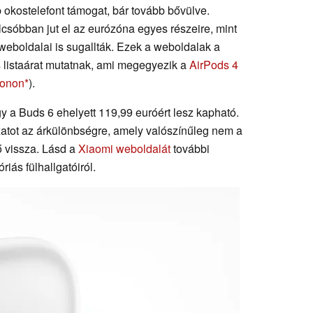
bb okostelefont támogat, bár tovább bővülve.
sóbban jut el az eurózóna egyes részeire, mint
weboldalai is sugallták. Ezek a weboldalak a
 listaárat mutatnak, ami megegyezik a
AirPods 4
zonon
).
gy a Buds 6 ehelyett 119,99 euróért lesz kapható.
zatot az árkülönbségre, amely valószínűleg nem a
ő vissza. Lásd a
Xiaomi weboldalát
további
riás fülhallgatóiról.