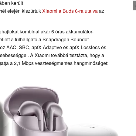
nában került
 hét elején kiszúrtuk
Xiaomi a Buds 6-ra utalva
az
hajtókat kombinál akár 6 órás akkumulátor-
llett a fülhallgató a Snapdragon Soundot
hoz AAC, SBC, aptX Adaptive és aptX Lossless és
 sebességgel. A Xiaomi továbbá tisztázta, hogy a
gatja a 2,1 Mbps veszteségmentes hangminőséget: