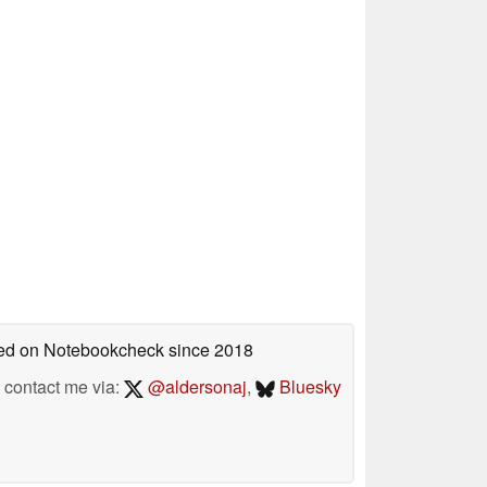
shed on Notebookcheck
since 2018
contact me via:
@aldersonaj
,
Bluesky