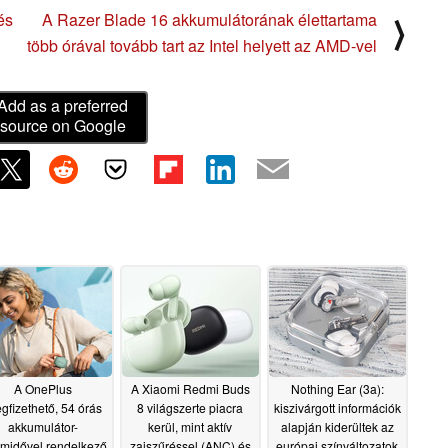
és
A Razer Blade 16 akkumulátorának élettartama
⟩
több órával tovább tart az Intel helyett az AMD-vel
Add as a preferred
source on Google
A OnePlus
A Xiaomi Redmi Buds
Nothing Ear (3a):
gfizethető, 54 órás
8 világszerte piacra
kiszivárgott információk
akkumulátor-
kerül, mint aktív
alapján kiderültek az
midővel rendelkező
zajszűréssel (ANC) és
európai színváltozatok