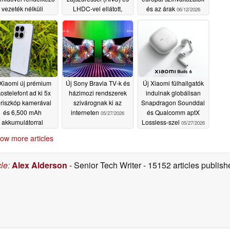
vezeték nélküli
LHDC-vel ellátott,
és az árak
06/12/2026
ülhallgatókat dob
kedvező árú fülhallgató
piacra
06/27/2026
06/21/2026
Xiaomi új prémium
Új Sony Bravia TV-k és
Új Xiaomi fülhallgatók
ostelefont ad ki 5x
házimozi rendszerek
indulnak globálisan
riszkóp kamerával
szivárognak ki az
Snapdragon Sounddal
és 6,500 mAh
interneten
és Qualcomm aptX
05/27/2026
akkumulátorral
Lossless-szel
05/27/2026
05/28/2026
ow more articles
cle
:
Alex Alderson
- Senior Tech Writer
- 15152 articles publi