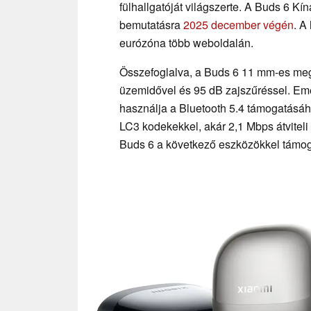
fülhallgatóját világszerte. A Buds 6 Kí
bemutatásra
2025 december végén
. A
eurózóna több weboldalán.
Összefoglalva, a Buds 6 11 mm-es meg
üzemidővel és 95 dB zajszűréssel. Eme
használja a Bluetooth 5.4 támogatásá
LC3 kodekekkel, akár 2,1 Mbps átviteli
Buds 6 a következő eszközökkel támo