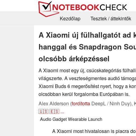
Kezdőlap
Tesztek / áttekintők
A Xiaomi új fülhallgatót ad
hanggal és Snapdragon Sou
olcsóbb árképzéssel
A Xiaomi most egy új, csúcskategóriás fülhallg
világszerte. A veszteségmentes audió támog
Xiaomi Buds 6 megerősítést nyert, hogy a ko
olcsóbban kerül forgalomba Európában is.
Alex Alderson (
fordította
DeepL / Ninh Duy),
🇺🇸
🇪🇸
...
Audio
Gadget
Wearable
Launch
A Xiaomi most hivatalosan is piacra do