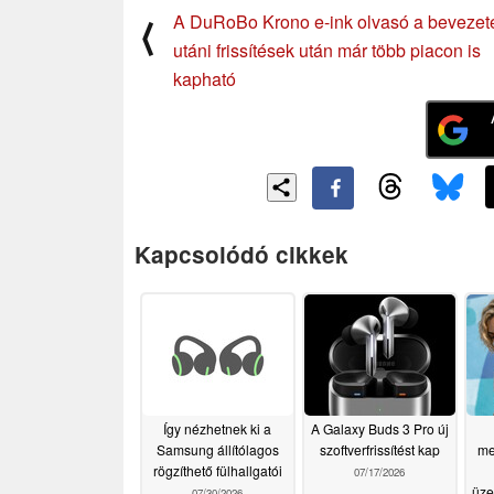
A DuRoBo Krono e-ink olvasó a bevezet
⟨
utáni frissítések után már több piacon is
kapható
Kapcsolódó cikkek
Így nézhetnek ki a
A Galaxy Buds 3 Pro új
Samsung állítólagos
szoftverfrissítést kap
me
rögzíthető fülhallgatói
07/17/2026
üze
07/30/2026