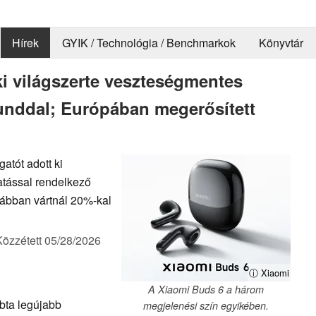
Hírek
GYIK / Technológia / Benchmarkok
Könyvtár
 ki világszerte veszteségmentes
nddal; Európában megerősített
atót adott ki
atással rendelkező
rábban vártnál 20%-kal
Közzétett
05/28/2026
ⓘ Xiaomi
A Xiaomi Buds 6 a három
bta legújabb
megjelenési szín egyikében.