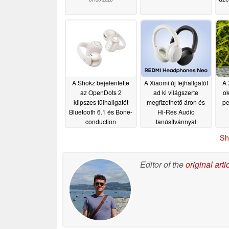
f
A Shokz bejelentette
A Xiaomi új fejhallgatót
A 
az OpenDots 2
ad ki világszerte
ok
klipszes fülhallgatót
megfizethető áron és
pe
Bluetooth 6.1 és Bone-
Hi-Res Audio
conduction
tanúsítvánnyal
mikrofonokkal
06/05/2026
05/29/2026
Sh
Editor of the
original arti