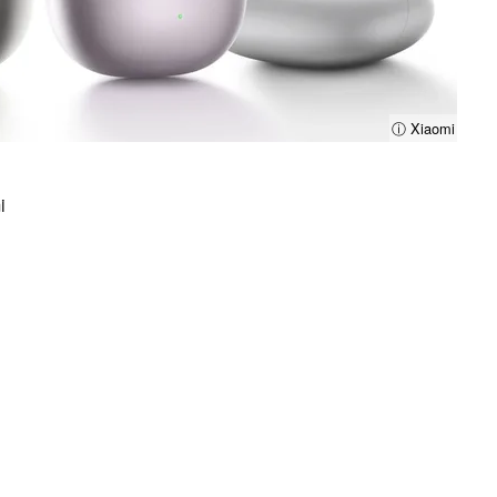
ⓘ Xiaomi
i