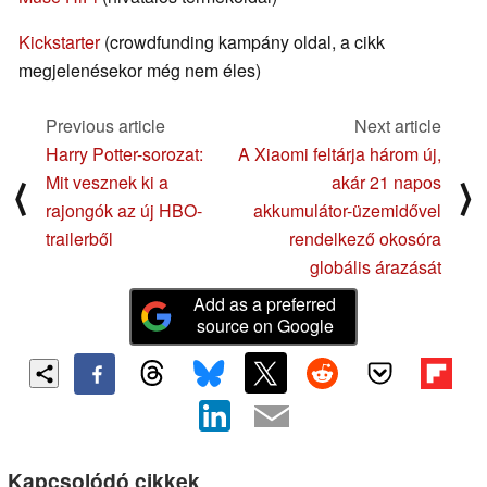
Kickstarter
(crowdfunding kampány oldal, a cikk
megjelenésekor még nem éles)
Previous article
Next article
Harry Potter-sorozat:
A Xiaomi feltárja három új,
Mit vesznek ki a
akár 21 napos
⟨
⟩
rajongók az új HBO-
akkumulátor-üzemidővel
trailerből
rendelkező okosóra
globális árazását
Add as a preferred
source on Google
Kapcsolódó cikkek