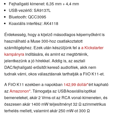
Fejhallgató kimenet: 6,35 mm + 4,4 mm
USB-vezérlő: SA9137L
Bluetooth: QCC3095
Koaxiális interfész: AK4118
Érdekesség, hogy a kijelző másodlagos képernyőként is
használható a Muse 300-hoz csatlakoztatott
számítógéphez. Ezek után készüljünk fel a
a Kickstarter
kampányra
indítására, és amint ez megtörténik,
jelentkezünk a jó hírekkel. Addig is, az asztali
DAC/fejhallgató erősítőt kereső audiofilek, akik nem
tudnak várni, okos választásnak tarthatják a FiiO K11-et.
A FiiO K11 ezekben a napokban
142,99 dollár
ért kapható
az
Amazonon
. Támogatja az USB/koaxiális/optikai
bemeneteket, akár 2 Vrms-ot az RCA vonal-kimeneten, és
összesen akár 1400 mW teljesítményt 32 Ω szimmetrikus
terhelés mellett, valamint akár 250 mW-ot 300 Ω