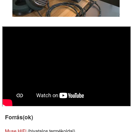
Forrás(ok)
Muse HiFi
(hivatalos termékoldal)