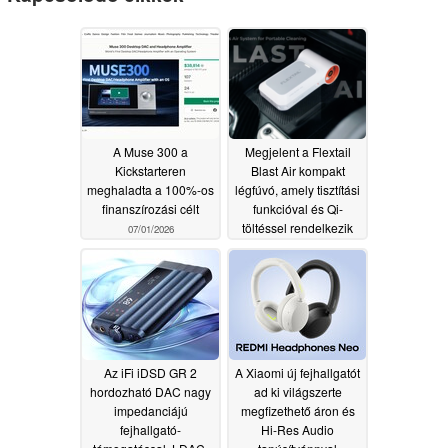
A Muse 300 a
Megjelent a Flextail
Kickstarteren
Blast Air kompakt
meghaladta a 100%-os
légfúvó, amely tisztítási
finanszírozási célt
funkcióval és Qi-
töltéssel rendelkezik
07/01/2026
06/28/2026
Az iFi iDSD GR 2
A Xiaomi új fejhallgatót
hordozható DAC nagy
ad ki világszerte
impedanciájú
megfizethető áron és
fejhallgató-
Hi-Res Audio