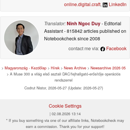
online.digital.craft
,
LinkedIn
Translator:
Ninh Ngoc Duy
- Editorial
Assistant
- 815842 articles published on
Notebookcheck
since 2008
contact me via:
Facebook
>
Magyarország - Kezdőlap
>
Hírek
>
News Archive
>
Newsarchive 2026 05
> A Muse 300 a világ első asztali DAC/fejhallgató-erősítője operációs
rendszerrel
Codrut Nistor, 2026-05-27 (Update: 2026-05-27)
Cookie Settings
| 02.08.2026 13:14
* If you buy something via one of our affiliate links, Notebookcheck may
earn a commission. Thank you for your support!