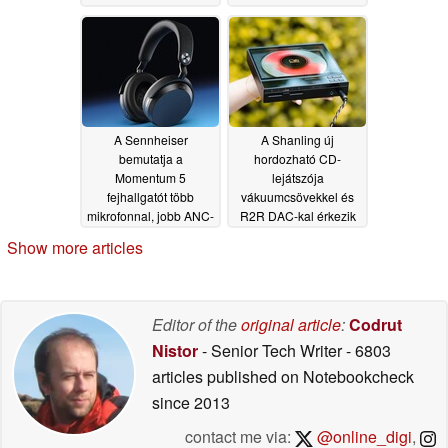
üzemidővel
05/26/2026
A Sennheiser
A Shanling új
bemutatja a
hordozható CD-
Momentum 5
lejátszója
fejhallgatót több
vákuumcsövekkel és
mikrofonnal, jobb ANC-
R2R DAC-kal érkezik
vel és cserélhető
05/05/2025
Show more articles
akkumulátorral
05/26/2026
Editor of the
original article
:
Codrut
Nistor
- Senior Tech Writer
- 6803
articles published on Notebookcheck
since 2013
contact me via:
@online_digi
,