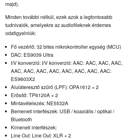
majd).
Minden további nélkül, ezek azok a legfontosabb
tudnivalók, amelyekre az audiofileknek érdemes
odafigyelniük:
Fő vezérlő: 32 bites mikrokontroller egység (MCU)
DAC: ES9039 Ultra
I/V konverzió: I/V konverzió: AAC: AAC, AAC, AAC,
AAC, AAC, AAC, AAC, AAC, AAC, AAC, AAC:
ES9603X2
Aluláteresztő szűrő (LPF): OPA1612 × 2
Erősítő: TP6120A × 2
Mintavételezés: NE5532A
Bemeneti interfészek: USB / koaxiális / optikai /
Bluetooth
Kimeneti interfészek:
Line Out: Line Out: XLR × 2