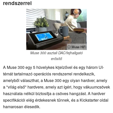
rendszerrel
ⓘ Muse HiFi
Muse 300 asztali DAC/fejhallgató
erősítő
A Muse 300 egy 5 hüvelykes kijelzővel és egy három UI-
témát tartalmazó operációs rendszerrel rendelkezik,
amelyből választhat, a Muse 300 egy olyan hardver, amely
a "világ első" hardvere, amely azt ígéri, hogy vákuumcsövek
használata nélkül biztosítja a csöves hangzást. A hardver
specifikációi elég érdekesnek tűnnek, és a Kickstarter oldal
hamarosan élesedik.