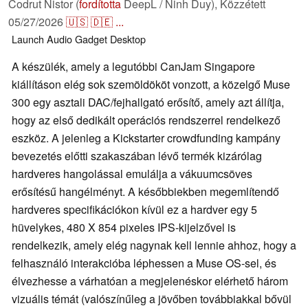
Codrut Nistor (
fordította
DeepL / Ninh Duy),
Közzétett
05/27/2026
🇺🇸
🇩🇪
...
Launch
Audio
Gadget
Desktop
A készülék, amely a legutóbbi CanJam Singapore
kiállításon elég sok szemöldököt vonzott, a közelgő Muse
300 egy asztali DAC/fejhallgató erősítő, amely azt állítja,
hogy az első dedikált operációs rendszerrel rendelkező
eszköz. A jelenleg a Kickstarter crowdfunding kampány
bevezetés előtti szakaszában lévő termék kizárólag
hardveres hangolással emulálja a vákuumcsöves
erősítésű hangélményt. A későbbiekben megemlítendő
hardveres specifikációkon kívül ez a hardver egy 5
hüvelykes, 480 X 854 pixeles IPS-kijelzővel is
rendelkezik, amely elég nagynak kell lennie ahhoz, hogy a
felhasználó interakcióba léphessen a Muse OS-sel, és
élvezhesse a várhatóan a megjelenéskor elérhető három
vizuális témát (valószínűleg a jövőben továbbiakkal bővül