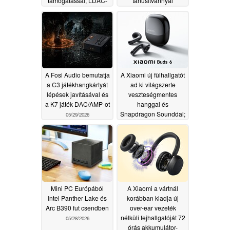
támogatással, LDAC-
tanúsítvánnyal
kel és aptX Lossless-
05/29/2026
szel debütál
06/13/2026
A Fosi Audio bemutatja
A Xiaomi új fülhallgatót
a C3 játékhangkártyát
ad ki világszerte
lépések javításával és
veszteségmentes
a K7 játék DAC/AMP-ot
hanggal és
Snapdragon Sounddal;
05/29/2026
Európában
megerősített olcsóbb
árképzéssel
05/28/2026
Mini PC Európából
A Xiaomi a vártnál
Intel Panther Lake és
korábban kiadja új
Arc B390 fut csendben
over-ear vezeték
nélküli fejhallgatóját 72
05/28/2026
órás akkumulátor-