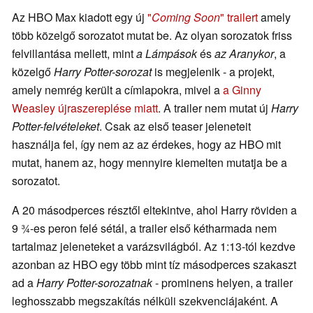
Az HBO Max kiadott egy új
"
Coming Soon
" trailert
amely
több közelgő sorozatot mutat be. Az olyan sorozatok friss
felvillantása mellett, mint
a Lámpások
és
az Aranykor
, a
közelgő
Harry Potter-sorozat
is megjelenik - a projekt,
amely nemrég került a címlapokra, mivel a
a Ginny
Weasley újraszereplése miatt
. A trailer nem mutat új
Harry
Potter-felvételeket
. Csak az első teaser jeleneteit
használja fel, így nem az az érdekes, hogy az HBO mit
mutat, hanem az, hogy mennyire kiemelten mutatja be a
sorozatot.
A 20 másodperces résztől eltekintve, ahol Harry röviden a
9 ¾-es peron felé sétál, a trailer első kétharmada nem
tartalmaz jeleneteket a varázsvilágból. Az 1:13-tól kezdve
azonban az HBO egy több mint tíz másodperces szakaszt
ad a
Harry Potter-sorozatnak
- prominens helyen, a trailer
leghosszabb megszakítás nélküli szekvenciájaként. A