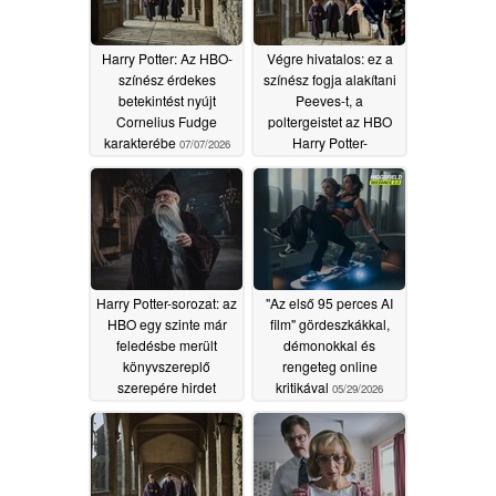
Harry Potter: Az HBO-
Végre hivatalos: ez a
színész érdekes
színész fogja alakítani
betekintést nyújt
Peeves-t, a
Cornelius Fudge
poltergeistet az HBO
karakterébe
Harry Potter-
07/07/2026
sorozatában
06/18/2026
Harry Potter-sorozat: az
"Az első 95 perces AI
HBO egy szinte már
film" gördeszkákkal,
feledésbe merült
démonokkal és
könyvszereplő
rengeteg online
szerepére hirdet
kritikával
05/29/2026
meghallgatást, ami
reményt kelt egy
hűséges adaptációra
06/15/2026