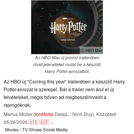
ⓘ HBO Max
Az HBO Max új promó trailerében
rövid jeleneteket mutat be a készülő
Harry Potter-sorozatból.
Az HBO új "Coming this year" trailerében a készülő Harry
Potter-sorozat is szerepel. Bár a trailer nem árul el új
felvételeket, mégis bőven ad megbeszélnivalót a
rajongóknak.
Marius Müller (
fordította
DeepL / Ninh Duy),
Közzétett
05/26/2026
🇺🇸
🇩🇪
...
Movies / TV-Shows
Social Media