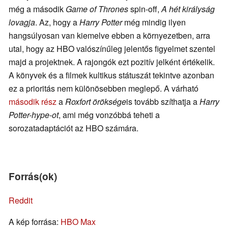
még a második
Game of Thrones
spin-off,
A hét királyság
lovagja
. Az, hogy a
Harry Potter
még mindig ilyen
hangsúlyosan van kiemelve ebben a környezetben, arra
utal, hogy az HBO valószínűleg jelentős figyelmet szentel
majd a projektnek. A rajongók ezt pozitív jelként értékelik.
A könyvek és a filmek kultikus státuszát tekintve azonban
ez a prioritás nem különösebben meglepő. A várható
második rész
a
Roxfort öröksége
is tovább szíthatja a
Harry
Potter-hype-ot
, ami még vonzóbbá teheti a
sorozatadaptációt az HBO számára.
Forrás(ok)
Reddit
A kép forrása:
HBO Max