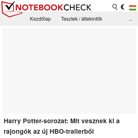
Kezdőlap
Tesztek / áttekintők
...
Hírek
GYIK / Technológia / Benchmarkok
Könyvtár
Kapcsolat
Harry Potter-sorozat: Mit vesznek ki a
rajongók az új HBO-trailerből