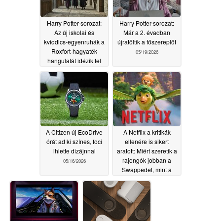
Harry Potter-sorozat:
Harry Potter-sorozat:
Az új iskolai és
Már a 2. évadban
kviddics-egyenruhák a
újratöltik a főszereplőt
Roxfort-hagyaték
05/19/2026
hangulatát idézik fel
05/20/2026
A Citizen új EcoDrive
A Netflix a kritikák
órát ad ki színes, foci
ellenére is sikert
ihlette dizájnnal
aratott: Miért szeretik a
rajongók jobban a
05/16/2026
Swappedet, mint a
kritikusok
05/08/2026