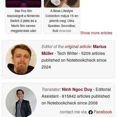
Star Fox film
A Bose Lifestyle
kiszivárgott a Nintendo
Collection május 15-én
Switch 2 játék és a
jelenik meg: Ultra
Mario film cameo
Speaker, Soundbar,
megjelenése után
Sub
05/06/2026
Show more articles
05/08/2026
Editor of the
original article
:
Marius
Müller
- Tech Writer
- 5209 articles
published on Notebookcheck
since
2024
Translator:
Ninh Ngoc Duy
- Editorial
Assistant
- 815842 articles published
on Notebookcheck
since 2008
contact me via:
Facebook