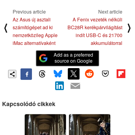
Previous article
Next article
Az Asus új asztali
A Fenix vezeték nélküli
⟨
⟩
számítógépet ad ki
BC28R kerékpárvilágítást
nemzetközileg Apple
indít USB-C és 21700
iMac alternatívaként
akkumulátorral
Add as a preferred
source on Google
Kapcsolódó cikkek