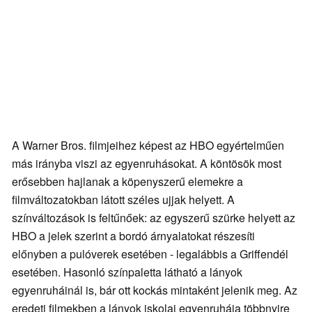
A Warner Bros. filmjeihez képest az HBO egyértelműen
más irányba viszi az egyenruhásokat. A köntösök most
erősebben hajlanak a köpenyszerű elemekre a
filmváltozatokban látott széles ujjak helyett. A
színváltozások is feltűnőek: az egyszerű szürke helyett az
HBO a jelek szerint a bordó árnyalatokat részesíti
előnyben a pulóverek esetében - legalábbis a Griffendél
esetében. Hasonló színpaletta látható a lányok
egyenruháinál is, bár ott kockás mintaként jelenik meg. Az
eredeti filmekben a lányok iskolai egyenruhája többnyire