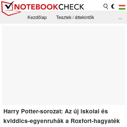
Kezdőlap
Tesztek / áttekintők
...
Hírek
GYIK / Technológia / Benchmarkok
Könyvtár
Kapcsolat
Harry Potter-sorozat: Az új iskolai és
kviddics-egyenruhák a Roxfort-hagyaték