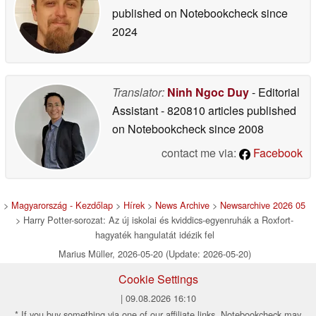
published on Notebookcheck
since
2024
Translator:
Ninh Ngoc Duy
- Editorial
Assistant
- 820810 articles published
on Notebookcheck
since 2008
contact me via:
Facebook
>
Magyarország - Kezdőlap
>
Hírek
>
News Archive
>
Newsarchive 2026 05
> Harry Potter-sorozat: Az új iskolai és kviddics-egyenruhák a Roxfort-
hagyaték hangulatát idézik fel
Marius Müller, 2026-05-20 (Update: 2026-05-20)
Cookie Settings
| 09.08.2026 16:10
* If you buy something via one of our affiliate links, Notebookcheck may