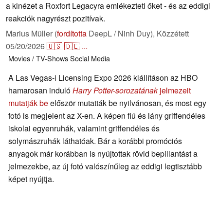
a kinézet a Roxfort Legacyra emlékezteti őket - és az eddigi
reakciók nagyrészt pozitívak.
Marius Müller (
fordította
DeepL / Ninh Duy),
Közzétett
05/20/2026
🇺🇸
🇩🇪
...
Movies / TV-Shows
Social Media
A Las Vegas-i Licensing Expo 2026 kiállításon az HBO
hamarosan induló
Harry Potter-sorozatának
jelmezeit
mutatják be
először mutatták be nyilvánosan, és most egy
fotó is megjelent az X-en. A képen fiú és lány griffendéles
iskolai egyenruhák, valamint griffendéles és
solymászruhák láthatóak. Bár a korábbi promóciós
anyagok már korábban is nyújtottak rövid bepillantást a
jelmezekbe, az új fotó valószínűleg az eddigi legtisztább
képet nyújtja.