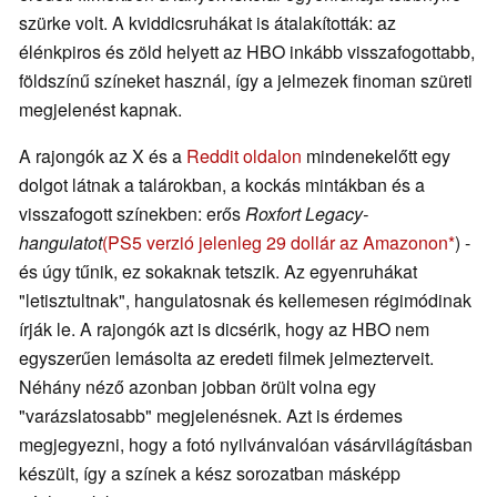
szürke volt. A kviddicsruhákat is átalakították: az
élénkpiros és zöld helyett az HBO inkább visszafogottabb,
földszínű színeket használ, így a jelmezek finoman szüreti
megjelenést kapnak.
A rajongók az X és a
Reddit oldalon
mindenekelőtt egy
dolgot látnak a talárokban, a kockás mintákban és a
visszafogott színekben: erős
Roxfort Legacy-
hangulatot
(PS5 verzió jelenleg 29 dollár az Amazonon
) -
és úgy tűnik, ez sokaknak tetszik. Az egyenruhákat
"letisztultnak", hangulatosnak és kellemesen régimódinak
írják le. A rajongók azt is dicsérik, hogy az HBO nem
egyszerűen lemásolta az eredeti filmek jelmezterveit.
Néhány néző azonban jobban örült volna egy
"varázslatosabb" megjelenésnek. Azt is érdemes
megjegyezni, hogy a fotó nyilvánvalóan vásárvilágításban
készült, így a színek a kész sorozatban másképp