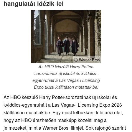
hangulatát idézik fel
ⓘ Warner Bros.
Az HBO készülő Harry Potter-
sorozatának új iskolai és kviddics-
egyenruháit a Las Vegas-i Licensing
Expo 2026 kiállításon mutatták be.
Az HBO készülő Harry Potter-sorozatának új iskolai és
kviddics-egyenruháit a Las Vegas-i Licensing Expo 2026
kiállításon mutatták be. Egy most felbukkant fotó arra utal,
hogy az HBO érezhetően másképp közelíti meg a
jelmezeket, mint a Warner Bros. filmjei. Sok rajongó szerint