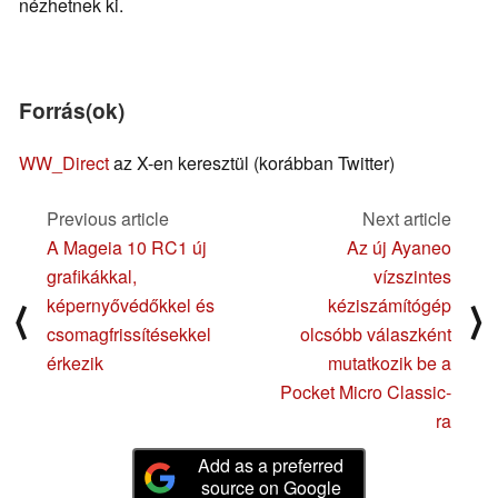
nézhetnek ki.
Forrás(ok)
WW_Direct
az X-en keresztül (korábban Twitter)
Previous article
Next article
A Mageia 10 RC1 új
Az új Ayaneo
grafikákkal,
vízszintes
képernyővédőkkel és
kéziszámítógép
⟨
⟩
csomagfrissítésekkel
olcsóbb válaszként
érkezik
mutatkozik be a
Pocket Micro Classic-
ra
Add as a preferred
source on Google