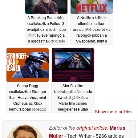
A Breaking Bad sztárja
A Netflix a kritikák
csatlakozik a Fallout 3.
ellenére is sikert
évadjához, miután több
aratott: Miért szeretik a
mint 16 éve rajongója
rajongók jobban a
a sorozatnak
Swappedet, mint a
05/13/2026
kritikusok
05/08/2026
Snoop Dogg
Star Fox film
csatlakozik a Stranger
kiszivárgott a Nintendo
than Heavenhez, mint
Switch 2 játék és a
Orpheus az Xbox
Mario film cameo
bemutatóban
megjelenése után
05/08/2026
Show more articles
05/08/2026
Editor of the
original article
:
Marius
Müller
- Tech Writer
- 5266 articles