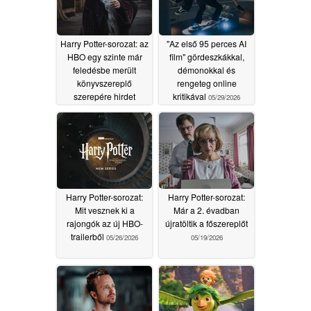
Harry Potter-sorozat: az
"Az első 95 perces AI
HBO egy szinte már
film" gördeszkákkal,
feledésbe merült
démonokkal és
könyvszereplő
rengeteg online
szerepére hirdet
kritikával
05/29/2026
meghallgatást, ami
reményt kelt egy
hűséges adaptációra
06/15/2026
Harry Potter-sorozat:
Harry Potter-sorozat:
Mit vesznek ki a
Már a 2. évadban
rajongók az új HBO-
újratöltik a főszereplőt
trailerből
05/26/2026
05/19/2026