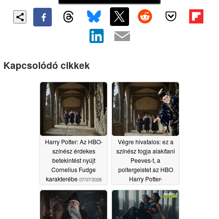
Kapcsolódó cikkek
Harry Potter: Az HBO-
Végre hivatalos: ez a
színész érdekes
színész fogja alakítani
betekintést nyújt
Peeves-t, a
Cornelius Fudge
poltergeistet az HBO
karakterébe
Harry Potter-
07/07/2026
sorozatában
06/18/2026