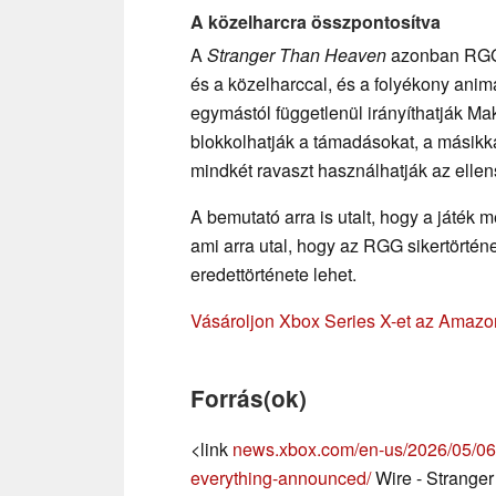
A közelharcra összpontosítva
A
Stranger Than Heaven
azonban RGG-j
és a közelharccal, és a folyékony animá
egymástól függetlenül irányíthatják Mak
blokkolhatják a támadásokat, a másikkal
mindkét ravaszt használhatják az elle
A bemutató arra is utalt, hogy a játék 
ami arra utal, hogy az RGG sikertörtén
eredettörténete lehet.
Vásároljon Xbox Series X-et az Amazon
Forrás(ok)
<link
news.xbox.com/en-us/2026/05/06/
everything-announced/
Wire - Strange