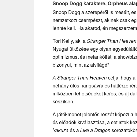
Snoop Dogg karaktere, Orpheus ala
Snoop Dogg a szerepéről is mesélt, és 
nemzetközi csempészt, akinek csak egy
lennie kell. Ha akarod, én megszerzem
Tori Kelly, aki a
Stranger Than Heaven
Nyugat ütközése egy olyan egyedüláll
optimizmust és melankóliát; a showbiz
bizonyul, mint az alvilágé"
A Stranger Than Heaven
célja, hogy a
néhány ütős hangsávra és háttérzenér
miközben tehetségeket keres, és új dal
készítsen.
A játékmenet jelentős részét képezi a
és előadók kiválasztása, a setlistek 
Yakuza
és a
Like a Dragon
sorozatokban