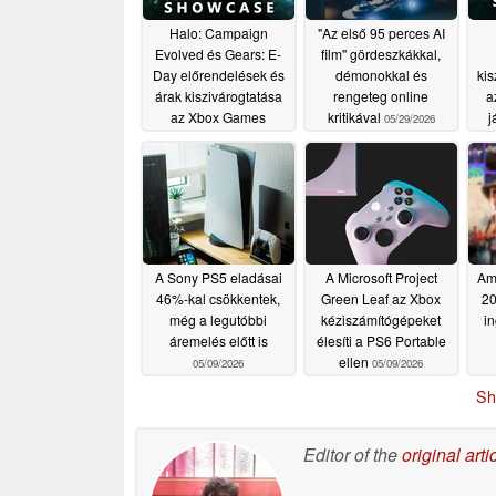
Halo: Campaign
"Az első 95 perces AI
Evolved és Gears: E-
film" gördeszkákkal,
Day előrendelések és
démonokkal és
kis
árak kiszivárogtatása
rengeteg online
a
az Xbox Games
kritikával
j
05/29/2026
Showcase előtt
06/08/2026
A Sony PS5 eladásai
A Microsoft Project
Ama
46%-kal csökkentek,
Green Leaf az Xbox
20
még a legutóbbi
kéziszámítógépeket
i
áremelés előtt is
élesíti a PS6 Portable
ellen
05/09/2026
05/09/2026
Sh
Editor of the
original arti