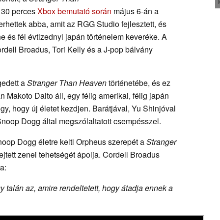
 30 perces
Xbox bemutató során
május 6-án a
rhettek abba, amit az RGG Studio fejlesztett, és
 és fél évtizednyi japán történelem keveréke. A
dell Broadus, Tori Kelly és a J-pop bálvány
gedett a
Stranger Than Heaven
történetébe, és ez
 Makoto Daito áll, egy félig amerikai, félig japán
y, hogy új életet kezdjen. Barátjával, Yu Shinjóval
 Snoop Dogg által megszólaltatott csempésszel.
noop Dogg életre kelti Orpheus szerepét a
Stranger
jtett zenei tehetségét ápolja. Cordell Broadus
a:
 talán az, amire rendeltetett, hogy átadja ennek a