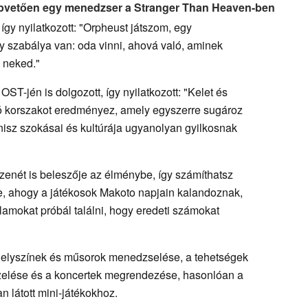
pvetően egy menedzser a Stranger Than Heaven-ben
így nyilatkozott: "Orpheust játszom, egy
 szabálya van: oda vinni, ahová való, aminek
 neked."
OST-jén is dolgozott, így nyilatkozott: "Kelet és
ó korszakot eredményez, amely egyszerre sugároz
nisz szokásai és kultúrája ugyanolyan gyilkosnak
 zenét is beleszője az élménybe, így számíthatsz
e, ahogy a játékosok Makoto napjain kalandoznak,
lamokat próbál találni, hogy eredeti számokat
 helyszínek és műsorok menedzselése, a tehetségek
kezelése és a koncertek megrendezése, hasonlóan a
 látott mini-játékokhoz.