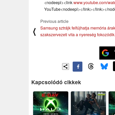
<nodeepl><link
www.youtube.com/wat
YouTube<nodeepl></link></link></nod
Previous article
Samsung sztrájk felfújhatja memória árak
⟨
szakszervezeti vita a nyereség fokozódik
Kapcsolódó cikkek