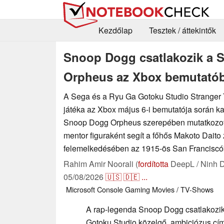
Kezdőlap
Tesztek / áttekintők
Snoop Dogg csatlakozik a S
Orpheus az Xbox bemutató
A Sega és a Ryu Ga Gotoku Studio Stranger
játéka az Xbox május 6-i bemutatója során ka
Snoop Dogg Orpheus szerepében mutatkozott
mentor figuraként segít a főhős Makoto Daito
felemelkedésében az 1915-ös San Franciscó
Rahim Amir Noorali (
fordította
DeepL / Ninh 
05/08/2026
🇺🇸
🇩🇪
...
Microsoft
Console
Gaming
Movies / TV-Shows
A rap-legenda Snoop Dogg csatlakozi
Gotoku Studio közelgő, ambiciózus cí