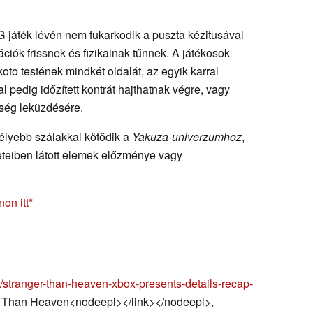
áték lévén nem fukarkodik a puszta kézitusával
ciók frissnek és fizikainak tűnnek. A játékosok
oto testének mindkét oldalát, az egyik karral
 pedig időzített kontrát hajthatnak végre, vagy
nség leküzdésére.
mélyebb szálakkal kötődik a
Yakuza-univerzumhoz
,
eteiben látott elemek előzménye vagy
on itt
stranger-than-heaven-xbox-presents-details-recap-
r Than Heaven<nodeepl></link></nodeepl>,