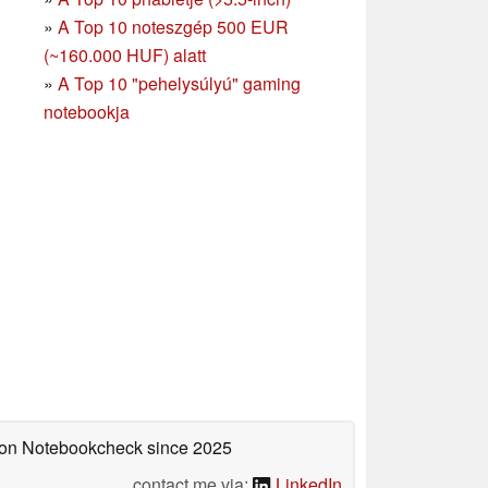
»
A Top 10 noteszgép 500 EUR
(~160.000 HUF) alatt
»
A Top 10 "pehelysúlyú" gaming
notebookja
d on Notebookcheck
since 2025
contact me via:
LinkedIn