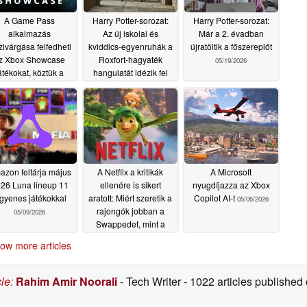
A Game Pass
Harry Potter-sorozat:
Harry Potter-sorozat:
alkalmazás
Az új iskolai és
Már a 2. évadban
zivárgása felfedheti
kviddics-egyenruhák a
újratöltik a főszereplőt
z Xbox Showcase
Roxfort-hagyaték
05/19/2026
átékokat, köztük a
hangulatát idézik fel
Fable rebootot is
05/20/2026
05/27/2026
zon feltárja május
A Netflix a kritikák
A Microsoft
26 Luna lineup 11
ellenére is sikert
nyugdíjazza az Xbox
ngyenes játékokkal
aratott: Miért szeretik a
Copilot AI-t
05/06/2026
rajongók jobban a
05/09/2026
Swappedet, mint a
kritikusok
05/08/2026
ow more articles
cle
:
Rahim Amir Noorali
- Tech Writer
- 1022 articles publishe