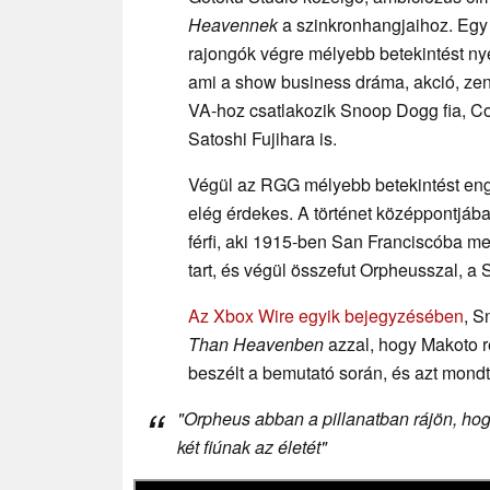
Heavennek
a szinkronhangjaihoz. Egy
rajongók végre mélyebb betekintést nye
ami a show business dráma, akció, zene
VA-hoz csatlakozik Snoop Dogg fia, Cor
Satoshi Fujihara is.
Végül az RGG mélyebb betekintést en
elég érdekes. A történet középpontjában
férfi, aki 1915-ben San Franciscóba meg
tart, és végül összefut Orpheusszal, a
Az Xbox Wire egyik bejegyzésében
, S
Than Heavenben
azzal, hogy Makoto re
beszélt a bemutató során, és azt mondt
"Orpheus abban a pillanatban rájön, hogy
két fiúnak az életét"