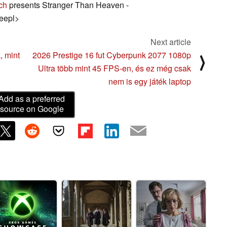
ch
presents Stranger Than Heaven -
eepl>
Next article
, mint
2026 Prestige 16 fut Cyberpunk 2077 1080p
⟩
Ultra több mint 45 FPS-en, és ez még csak
nem is egy játék laptop
Add as a preferred
source on Google