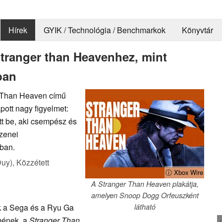
Hírek
GYIK / Technológia / Benchmarkok
Könyvtár
tranger than Heavenhez, mint
ban
 Than Heaven című
pott nagy figyelmet:
 be, aki csempész és
 zenei
ban.
Duy),
Közzétett
ⓘ Xbox Wire
A Stranger Than Heaven plakátja,
amelyen Snoop Dogg Orfeuszként
k a Sega és a Ryu Ga
látható
mének, a
Stranger Than