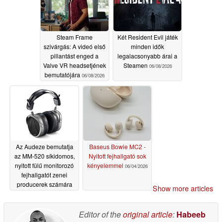
Steam Frame
Két Resident Evil játék
szivárgás: A videó első
minden idők
pillantást enged a
legalacsonyabb árai a
Valve VR headsetjének
Steamen
06/08/2026
bemutatójára
06/08/2026
Az Audeze bemutatja
Baseus Bowie MC2 -
az MM-520 síkidomos,
Nyitott fejhallgató sok
nyitott fülű monitorozó
kényelemmel
06/04/2026
fejhallgatót zenei
producerek számára
Show more articles
06/04/2026
Editor of the
original article
:
Habeeb