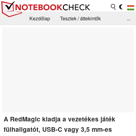
Kezdőlap
Tesztek / áttekintők
...
Hírek
GYIK / Technológia / Benchmarkok
Könyvtár
Kapcsolat
A RedMagic kiadja a vezetékes játék
fülhallgatót, USB-C vagy 3,5 mm-es