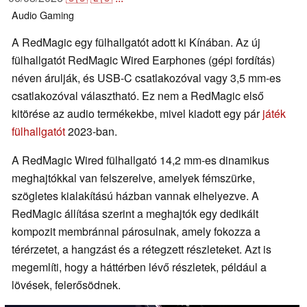
Audio
Gaming
A RedMagic egy fülhallgatót adott ki Kínában. Az új
fülhallgatót RedMagic Wired Earphones (gépi fordítás)
néven árulják, és USB-C csatlakozóval vagy 3,5 mm-es
csatlakozóval választható. Ez nem a RedMagic első
kitörése az audio termékekbe, mivel kiadott egy pár
játék
fülhallgatót
2023-ban.
A RedMagic Wired fülhallgató 14,2 mm-es dinamikus
meghajtókkal van felszerelve, amelyek fémszürke,
szögletes kialakítású házban vannak elhelyezve. A
RedMagic állítása szerint a meghajtók egy dedikált
kompozit membránnal párosulnak, amely fokozza a
térérzetet, a hangzást és a rétegzett részleteket. Azt is
megemlíti, hogy a háttérben lévő részletek, például a
lövések, felerősödnek.