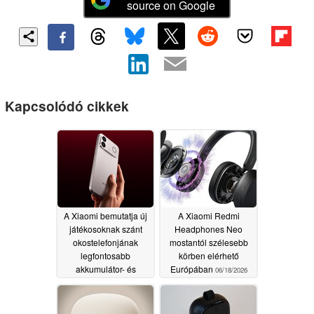
source on Google
Kapcsolódó cikkek
A Xiaomi bemutatja új
A Xiaomi Redmi
játékosoknak szánt
Headphones Neo
okostelefonjának
mostantól szélesebb
legfontosabb
körben elérhető
akkumulátor- és
Európában
06/18/2026
kijelzőjellemzőit
06/25/2026