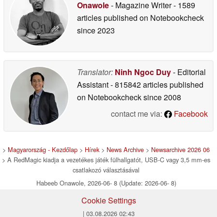
Onawole
- Magazine Writer
- 1589
articles published on Notebookcheck
since 2023
Translator:
Ninh Ngoc Duy
- Editorial
Assistant
- 815842 articles published
on Notebookcheck
since 2008
contact me via:
Facebook
>
Magyarország - Kezdőlap
>
Hírek
>
News Archive
>
Newsarchive 2026 06
> A RedMagic kiadja a vezetékes játék fülhallgatót, USB-C vagy 3,5 mm-es
csatlakozó választásával
Habeeb Onawole, 2026-06- 8 (Update: 2026-06- 8)
Cookie Settings
| 03.08.2026 02:43