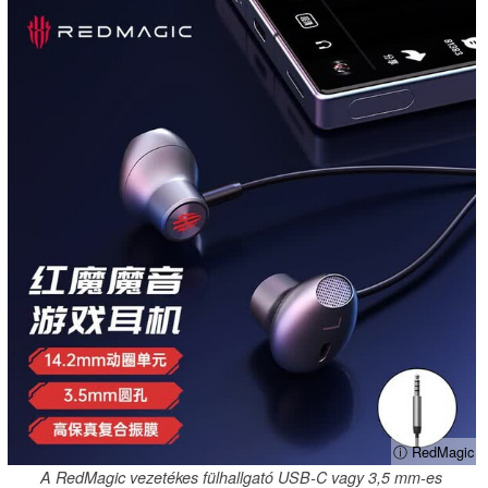
ⓘ RedMagic
A RedMagic vezetékes fülhallgató USB-C vagy 3,5 mm-es