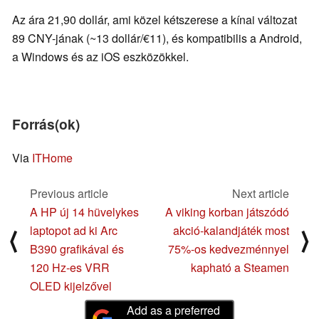
Az ára 21,90 dollár, ami közel kétszerese a kínai változat
89 CNY-jának (~13 dollár/€11), és kompatibilis a Android,
a Windows és az iOS eszközökkel.
Forrás(ok)
Via
ITHome
Previous article
Next article
A HP új 14 hüvelykes
A viking korban játszódó
laptopot ad ki Arc
akció-kalandjáték most
⟨
⟩
B390 grafikával és
75%-os kedvezménnyel
120 Hz-es VRR
kapható a Steamen
OLED kijelzővel
Add as a preferred