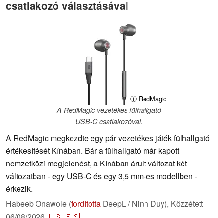
csatlakozó választásával
ⓘ RedMagic
A RedMagic vezetékes fülhallgató
USB-C csatlakozóval.
A RedMagic megkezdte egy pár vezetékes játék fülhallgató
értékesítését Kínában. Bár a fülhallgató már kapott
nemzetközi megjelenést, a Kínában árult változat két
változatban - egy USB-C és egy 3,5 mm-es modellben -
érkezik.
Habeeb Onawole (
fordította
DeepL / Ninh Duy),
Közzétett
06/08/2026
🇺🇸
🇪🇸
...