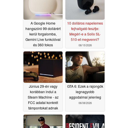
A Google Home
10 dolláros napelemes
hangszóró 99 dollárért
fejhallgató tesztje:
kerül forgalomba,
Megéri-e a Solix SL-
Gemini Live funkcióval
510-et megvenni?
és 360 fokos
06/15/2026
hangzással
06/18/2026
Június 29-én vagy
GTA 6: Ezek a rajongók
korábban indul a
legnagyobb
Steam Machine - az
aggodalmai jelenleg
FCC adatai konkrét
06/08/2026
támpontokat adnak
06/09/2026