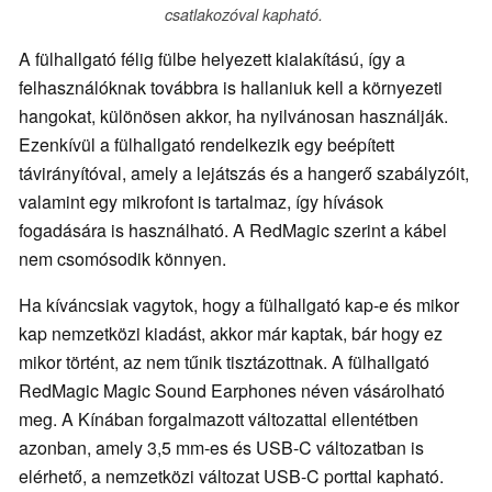
csatlakozóval kapható.
A fülhallgató félig fülbe helyezett kialakítású, így a
felhasználóknak továbbra is hallaniuk kell a környezeti
hangokat, különösen akkor, ha nyilvánosan használják.
Ezenkívül a fülhallgató rendelkezik egy beépített
távirányítóval, amely a lejátszás és a hangerő szabályzóit,
valamint egy mikrofont is tartalmaz, így hívások
fogadására is használható. A RedMagic szerint a kábel
nem csomósodik könnyen.
Ha kíváncsiak vagytok, hogy a fülhallgató kap-e és mikor
kap nemzetközi kiadást, akkor már kaptak, bár hogy ez
mikor történt, az nem tűnik tisztázottnak. A fülhallgató
RedMagic Magic Sound Earphones néven vásárolható
meg. A Kínában forgalmazott változattal ellentétben
azonban, amely 3,5 mm-es és USB-C változatban is
elérhető, a nemzetközi változat USB-C porttal kapható.