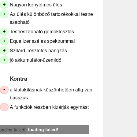
Nagyon kényelmes ülés
+
Az ülés különböző tartozékokkal testre
+
szabható
Testreszabható gombkiosztás
+
Equalizer széles spektrummal
+
Szilárd, részletes hangzás
+
jó akkumulátor-üzemidő
+
Kontra
a kialakításnak köszönhetően alig van
-
basszus
A funkciók részben kizárják egymást
-
loading failed!
loading failed!