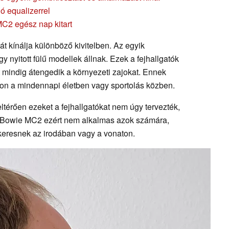
ó equalizerrel
MC2 egész nap kitart
t kínálja különböző kivitelben. Az egyik
y nyitott fülű modellek állnak. Ezek a fejhallgatók
rt mindig átengedik a környezeti zajokat. Ennek
son a mindennapi életben vagy sportolás közben.
 eltérően ezeket a fejhallgatókat nem úgy tervezték,
 A Bowie MC2 ezért nem alkalmas azok számára,
keresnek az irodában vagy a vonaton.