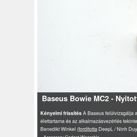
Baseus Bowie MC2 - Nyitot
Kényelmi frissítés
A Baseus felülvizsgálja 
élettartama és az alkalmazásvezérlés tekint
Benedikt Winkel (
fordította
DeepL / Ninh Du
Accessory
Gadget
Wearable