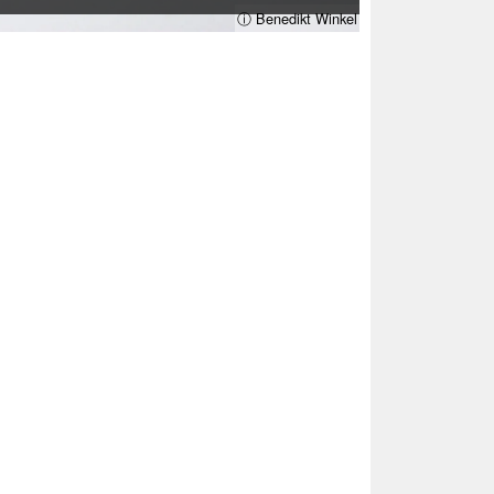
ⓘ Benedikt Winkel