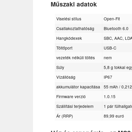
Műszaki adatok
Viselési stílus
Open-Fit
Csatlakoztathatóság
Bluetooth 6.0
Hangkódexek
SBC, AAC, LD
Töltőport
USB-C
vezeték nélküli töltés
nem
Súly
5,8 g tokkal eg
Vízállóság
IP67
akkumulátor kapacitása
55 mAh / 0,212
Firmware verzió
1.0.15
Szállítási terjedelem
1 pár fülhallga
Ár (RRP)
89,99 euró