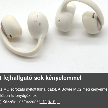
t fejhallgató sok kényelemmel
az MC sorozatú nyitott fülhallgatót. A Bowie MC2 még kényelme
etében is lenyűgöznek.
y)
Közzétett
06/04/2026
🇺🇸
🇩🇪
...