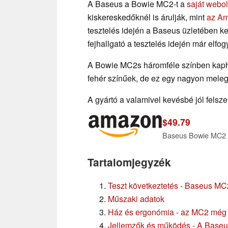
A Baseus a Bowie MC2-t a
saját webol
kiskereskedőknél is árulják, mint
az A
tesztelés idején a Baseus üzletében k
fejhallgató a tesztelés idején már elfogy
A Bowie MC2s háromféle színben kaphat
fehér színűek, de ez egy nagyon meleg
A gyártó a valamivel kevésbé jól felsze
$49.79
Tartalomjegyzék
Teszt következtetés - Baseus M
Műszaki adatok
Ház és ergonómia - az MC2 még 
Jellemzők és működés - A Baseus