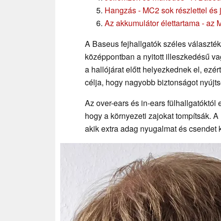
Hangzás - MC2 sok részlettel és j
Az akkumulátor élettartama - az 
A Baseus fejhallgatók széles választéká
középpontban a nyitott illeszkedésű vag
a hallójárat előtt helyezkednek el, ezé
célja, hogy nagyobb biztonságot nyújt
Az over-ears és in-ears fülhallgatóktól
hogy a környezeti zajokat tompítsák.
akik extra adag nyugalmat és csendet 