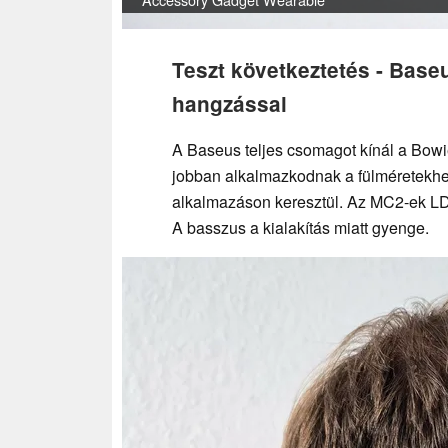
Teszt következtetés - Bas
hangzással
A Baseus teljes csomagot kínál a Bowi
jobban alkalmazkodnak a fülméretekhe
alkalmazáson keresztül. Az MC2-ek LD
A basszus a kialakítás miatt gyenge.