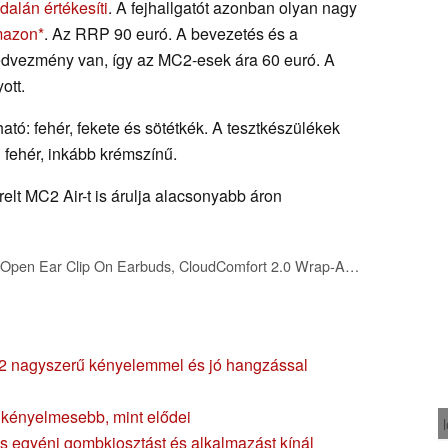
dalán értékesíti
. A fejhallgatót azonban olyan nagy
mazon
. Az RRP 90 euró. A bevezetés és a
edvezmény van, így az MC2-esek ára 60 euró. A
ott.
ó: fehér, fekete és sötétkék. A tesztkészülékek
 fehér, inkább krémszínű.
relt MC2 Air-t is árulja alacsonyabb áron
Baseus Bowie MC2 Open Ear Clip On Earbuds, CloudComfort 2.0 Wrap-Around Design, LDAC Hi-Res Audio, Bluetooth 6.0, 55H Playtime, 4-Mic AI Clear Call, IP67 Waterproof for Running Gym Workouts
C2 nagyszerű kényelemmel és jó hangzással
kényelmesebb, mint elődei
 egyéni gombkiosztást és alkalmazást kínál