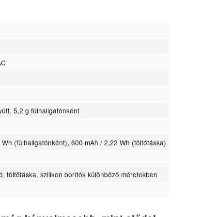
AC
yütt, 5,2 g fülhallgatónként
 Wh (fülhallgatónként), 600 mAh / 2,22 Wh (töltőtáska)
tó, töltőtáska, szilikon borítók különböző méretekben