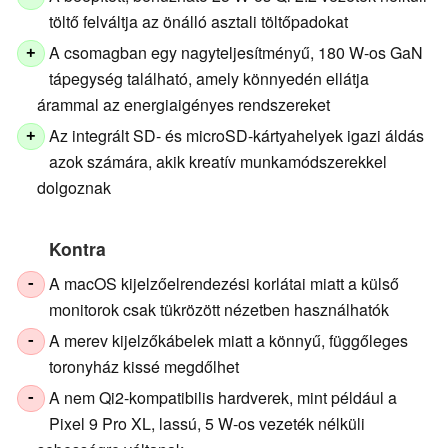
töltő felváltja az önálló asztali töltőpadokat
A csomagban egy nagyteljesítményű, 180 W-os GaN
+
tápegység található, amely könnyedén ellátja
árammal az energiaigényes rendszereket
Az integrált SD- és microSD-kártyahelyek igazi áldás
+
azok számára, akik kreatív munkamódszerekkel
dolgoznak
Kontra
A macOS kijelzőelrendezési korlátai miatt a külső
-
monitorok csak tükrözött nézetben használhatók
A merev kijelzőkábelek miatt a könnyű, függőleges
-
toronyház kissé megdőlhet
A nem Qi2-kompatibilis hardverek, mint például a
-
Pixel 9 Pro XL, lassú, 5 W-os vezeték nélküli