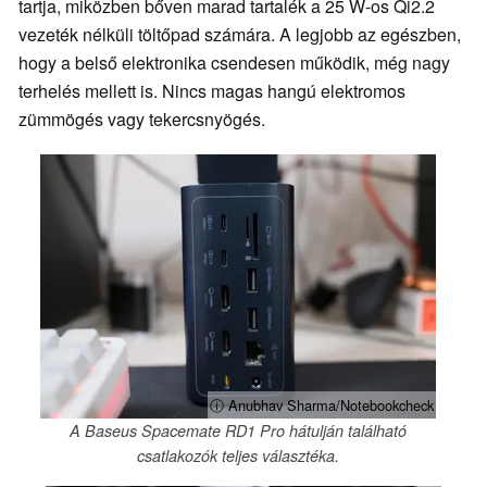
tartja, miközben bőven marad tartalék a 25 W-os Qi2.2
vezeték nélküli töltőpad számára. A legjobb az egészben,
hogy a belső elektronika csendesen működik, még nagy
terhelés mellett is. Nincs magas hangú elektromos
zümmögés vagy tekercsnyögés.
ⓘ Anubhav Sharma/Notebookcheck
A Baseus Spacemate RD1 Pro hátulján található
csatlakozók teljes választéka.