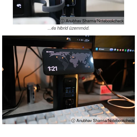
ⓘ Anubhav Sharma/Notebookcheck
...és hibrid üzemmód.
ⓘ Anubhav Sharma/Notebookcheck