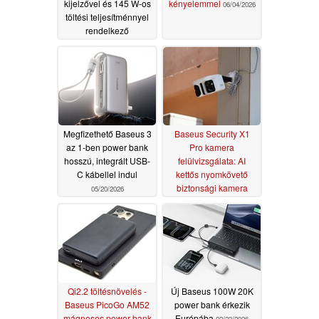
kijelzővel és 145 W-os
kényelemmel
06/04/2026
töltési teljesítménnyel
rendelkező
powerbankot dob
piacra
06/12/2026
Megfizethető Baseus 3
Baseus Security X1
az 1-ben power bank
Pro kamera
hosszú, integrált USB-
felülvizsgálata: AI
C kábellel indul
kettős nyomkövető
biztonsági kamera
05/20/2026
nulla előfizetési díjjal
03/09/2026
Qi2.2 töltésnövelés -
Új Baseus 100W 20K
Baseus PicoGo AM52
power bank érkezik
mágneses power bank
Európába