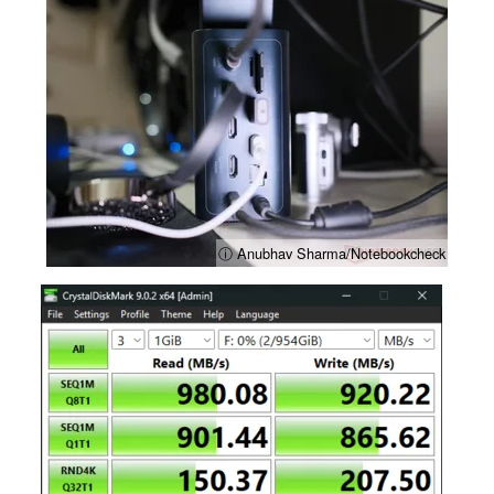
ⓘ Anubhav Sharma/Notebookcheck