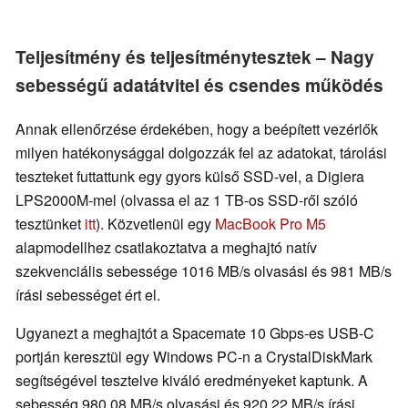
Teljesítmény és teljesítménytesztek – Nagy
sebességű adatátvitel és csendes működés
Annak ellenőrzése érdekében, hogy a beépített vezérlők
milyen hatékonysággal dolgozzák fel az adatokat, tárolási
teszteket futtattunk egy gyors külső SSD-vel, a Digiera
LPS2000M-mel (olvassa el az 1 TB-os SSD-ről szóló
tesztünket
itt
). Közvetlenül egy
MacBook Pro M5
alapmodellhez csatlakoztatva a meghajtó natív
szekvenciális sebessége 1016 MB/s olvasási és 981 MB/s
írási sebességet ért el.
Ugyanezt a meghajtót a Spacemate 10 Gbps-es USB-C
portján keresztül egy Windows PC-n a CrystalDiskMark
segítségével tesztelve kiváló eredményeket kaptunk. A
sebesség 980,08 MB/s olvasási és 920,22 MB/s írási