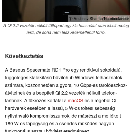
ⓘ Anubhav Sharma/Notebookcheck
A Qi 2.2 vezeték nélküli töltőpad egy kis használat után kicsit meleg
lesz, de soha nem lesz kellemetlenül forró.
Következtetés
A Baseus Spacemate RD1 Pro egy rendkívül sokoldalú,
függőleges kialakítású bővítőhub Windows-felhasználók
számára, köszönhetően a gyors, 10 Gbps-es tárolóeszköz-
átvitelnek és a beépített Qi 2.2 vezeték nélküli telefon-
tartónak. A tükrözés korlátai a
macOS
és a régebbi Qi
hardverek esetében a lassú, 5 W-os töltési sebesség
nyilvánvaló kompromisszumok, de másrészt a mellékelt
180 W-os tápegység és a csendes működés nagyon
funkcionális asztali bővítést eredményez.