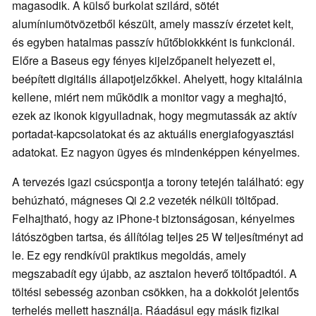
magasodik. A külső burkolat szilárd, sötét
alumíniumötvözetből készült, amely masszív érzetet kelt,
és egyben hatalmas passzív hűtőblokkként is funkcionál.
Előre a Baseus egy fényes kijelzőpanelt helyezett el,
beépített digitális állapotjelzőkkel. Ahelyett, hogy kitalálnia
kellene, miért nem működik a monitor vagy a meghajtó,
ezek az ikonok kigyulladnak, hogy megmutassák az aktív
portadat-kapcsolatokat és az aktuális energiafogyasztási
adatokat. Ez nagyon ügyes és mindenképpen kényelmes.
A tervezés igazi csúcspontja a torony tetején található: egy
behúzható, mágneses Qi 2.2 vezeték nélküli töltőpad.
Felhajtható, hogy az iPhone-t biztonságosan, kényelmes
látószögben tartsa, és állítólag teljes 25 W teljesítményt ad
le. Ez egy rendkívül praktikus megoldás, amely
megszabadít egy újabb, az asztalon heverő töltőpadtól. A
töltési sebesség azonban csökken, ha a dokkolót jelentős
terhelés mellett használja. Ráadásul egy másik fizikai