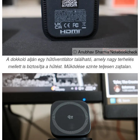
ⓘ Anubhav Sharma/Notebookcheck
A dokkoló alján egy hűtőventilátor található, amely nagy terhelés
mellett is biztosítja a hűtést. Működése szinte teljesen zajtalan.