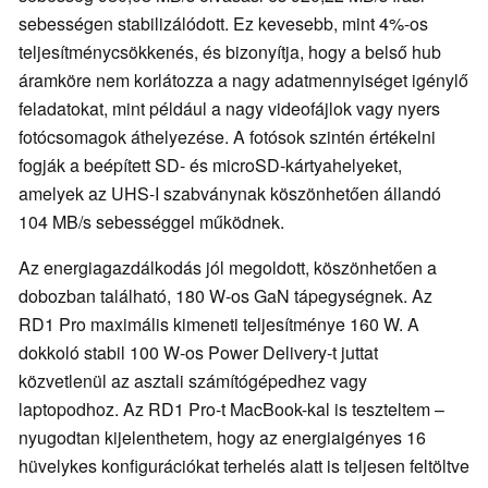
sebességen stabilizálódott. Ez kevesebb, mint 4%-os
teljesítménycsökkenés, és bizonyítja, hogy a belső hub
áramköre nem korlátozza a nagy adatmennyiséget igénylő
feladatokat, mint például a nagy videofájlok vagy nyers
fotócsomagok áthelyezése. A fotósok szintén értékelni
fogják a beépített SD- és microSD-kártyahelyeket,
amelyek az UHS-I szabványnak köszönhetően állandó
104 MB/s sebességgel működnek.
Az energiagazdálkodás jól megoldott, köszönhetően a
dobozban található, 180 W-os GaN tápegységnek. Az
RD1 Pro maximális kimeneti teljesítménye 160 W. A
dokkoló stabil 100 W-os Power Delivery-t juttat
közvetlenül az asztali számítógépedhez vagy
laptopodhoz. Az RD1 Pro-t MacBook-kal is teszteltem –
nyugodtan kijelenthetem, hogy az energiaigényes 16
hüvelykes konfigurációkat terhelés alatt is teljesen feltöltve