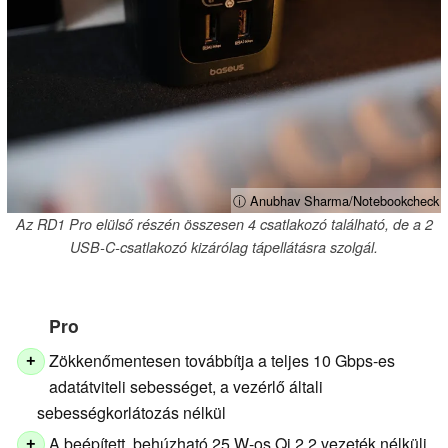
ⓘ Anubhav Sharma/Notebookcheck
Az RD1 Pro elülső részén összesen 4 csatlakozó található, de a 2
USB-C-csatlakozó kizárólag tápellátásra szolgál.
Pro
Zökkenőmentesen továbbítja a teljes 10 Gbps-es
+
adatátviteli sebességet, a vezérlő általi
sebességkorlátozás nélkül
A beépített, behúzható 25 W-os Qi 2.2 vezeték nélküli
+