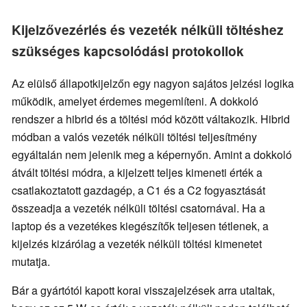
Kijelzővezérlés és vezeték nélküli töltéshez
szükséges kapcsolódási protokollok
Az elülső állapotkijelzőn egy nagyon sajátos jelzési logika
működik, amelyet érdemes megemlíteni. A dokkoló
rendszer a hibrid és a töltési mód között váltakozik. Hibrid
módban a valós vezeték nélküli töltési teljesítmény
egyáltalán nem jelenik meg a képernyőn. Amint a dokkoló
átvált töltési módra, a kijelzett teljes kimeneti érték a
csatlakoztatott gazdagép, a C1 és a C2 fogyasztását
összeadja a vezeték nélküli töltési csatornával. Ha a
laptop és a vezetékes kiegészítők teljesen tétlenek, a
kijelzés kizárólag a vezeték nélküli töltési kimenetet
mutatja.
Bár a gyártótól kapott korai visszajelzések arra utaltak,