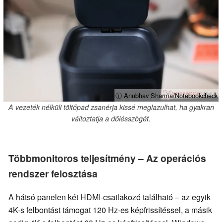
ⓘ Anubhav Sharma/Notebookcheck
A vezeték nélküli töltőpad zsanérja kissé meglazulhat, ha gyakran
változtatja a dőlésszögét.
Többmonitoros teljesítmény – Az operációs
rendszer felosztása
A hátsó panelen két HDMI-csatlakozó található – az egyik
4K-s felbontást támogat 120 Hz-es képfrissítéssel, a másik