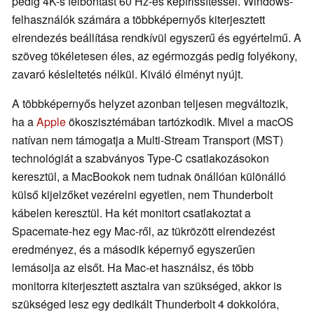
pedig 4K-s felbontást 60 Hz-es képfrissítéssel. Windows-
felhasználók számára a többképernyős kiterjesztett
elrendezés beállítása rendkívül egyszerű és egyértelmű. A
szöveg tökéletesen éles, az egérmozgás pedig folyékony,
zavaró késleltetés nélkül. Kiváló élményt nyújt.
A többképernyős helyzet azonban teljesen megváltozik,
ha a
Apple
ökoszisztémában tartózkodik. Mivel a macOS
natívan nem támogatja a Multi-Stream Transport (MST)
technológiát a szabványos Type-C csatlakozásokon
keresztül, a MacBookok nem tudnak önállóan különálló
külső kijelzőket vezérelni egyetlen, nem Thunderbolt
kábelen keresztül. Ha két monitort csatlakoztat a
Spacemate-hez egy Mac-ről, az tükrözött elrendezést
eredményez, és a második képernyő egyszerűen
lemásolja az elsőt. Ha Mac-et használsz, és több
monitorra kiterjesztett asztalra van szükséged, akkor is
szükséged lesz egy dedikált Thunderbolt 4 dokkolóra,