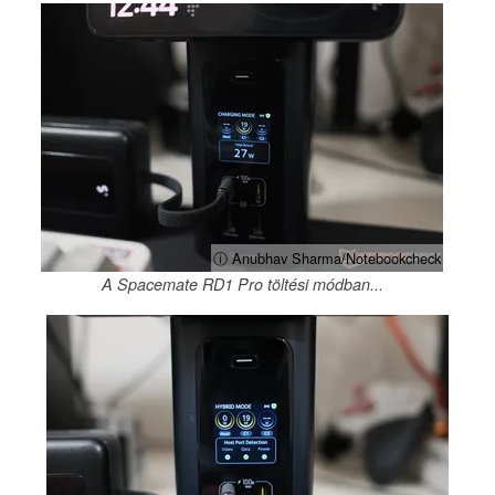
ⓘ Anubhav Sharma/Notebookcheck
A Spacemate RD1 Pro töltési módban...