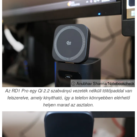
ⓘ Anubhav Sharma/Notebookcheck
Az RD1 Pro egy Qi 2.2 szabványú vezeték nélküli töltőpaddal van
felszerelve, amely kinyitható, így a telefon könnyebben elérhető
helyen marad az asztalon.