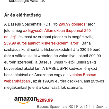
sebességre váltanak
Ár és elérhetőség
A Baseus Spacemate RD1 Pro
299,99 dolláros
áron
jelent meg
az Egyesült Államokban (kuponnal 240
dollár)
, és most az európai piacokra is megérkezik,
259,99 eurós ajánlott kiskereskedelmi áron
. Bár a
szokásos kontinentális kiskereskedelmi ára 220,99 euró
(bár a vállalat saját weboldalán valamilyen okból 299,99
euróért szerepel), a Baseus június 1-jétől június 21-ig
bevezetési akciót tart. A BASEUSPR kedvezménykód
használatával az Amazonon vagy a
hivatalos Baseus
webáruházban
, az ár 199,99 euróra csökken, ami 23%-os
megtakarítást jelent a korai vásárlók számára.
$209.99
Baseus Spacemate RD1 Pro, 15-in-1 Docking Station with Dual Monitor