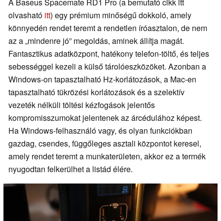
A Baseus Spacemate RD1 Pro (a bemutató cikk itt
olvasható
itt
) egy prémium minőségű dokkoló, amely
könnyedén rendet teremt a rendetlen íróasztalon, de nem
az a „mindenre jó” megoldás, aminek állítja magát.
Fantasztikus adatközpont, hatékony telefon-töltő, és teljes
sebességgel kezeli a külső tárolóeszközöket. Azonban a
Windows-on tapasztalható Hz-korlátozások, a Mac-en
tapasztalható tükrözési korlátozások és a szelektív
vezeték nélküli töltési kézfogások jelentős
kompromisszumokat jelentenek az árcédulához képest.
Ha Windows-felhasználó vagy, és olyan funkciókban
gazdag, csendes, függőleges asztali központot keresel,
amely rendet teremt a munkaterületen, akkor ez a termék
nyugodtan felkerülhet a listád élére.