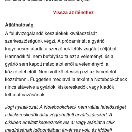
Vissza az ítélethez
Átláthatóság
A felülvizsgálandó készülékek kiválasztását
szerkesztőségünk végzi. A próbamintát a gyártó
ingyenesen átadta a szerzőnek felülvizsgálat céljából.
Harmadik fél nem befolyásolta ezt a véleményt, és a
gyártó sem kapott másolatot erről a véleményről a
közzététel előtt. Nem volt kötelesség ezt az ismertetőt
közzétenni. Független médiavállalatként a Notebookcheck
nincs alávetve a gyártók, kiskereskedők vagy kiadók
felhatalmazásának.
Jogi nyilatkozat: A Notebookcheck nem vállal felelősséget
a kiskereskedők által végrehajtott árváltozásokért. A
cikkben említett kedvezményes ár vagy ajánlat a cikk
megírásának időpontjában érvényes volt, és időbeli