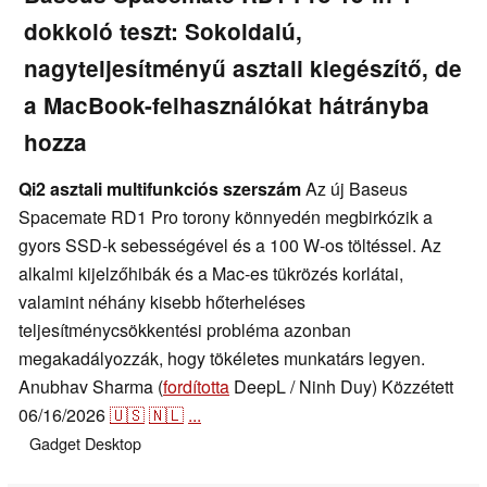
dokkoló teszt: Sokoldalú,
nagyteljesítményű asztali kiegészítő, de
a MacBook-felhasználókat hátrányba
hozza
Qi2 asztali multifunkciós szerszám
Az új Baseus
Spacemate RD1 Pro torony könnyedén megbirkózik a
gyors SSD-k sebességével és a 100 W-os töltéssel. Az
alkalmi kijelzőhibák és a Mac-es tükrözés korlátai,
valamint néhány kisebb hőterheléses
teljesítménycsökkentési probléma azonban
megakadályozzák, hogy tökéletes munkatárs legyen.
Anubhav Sharma (
fordította
DeepL / Ninh Duy)
Közzétett
06/16/2026
🇺🇸
🇳🇱
...
Gadget
Desktop