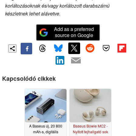
korlátozásoknak és/vagy korlátozott darabszámú
készletnek lehet alávetve.
Add as a preferred
source on Google
Kapcsolódó cikkek
A Baseus új, 20 800
Baseus Bowie MC2 -
mAh-s, digitális
Nyitott fejhallgató sok