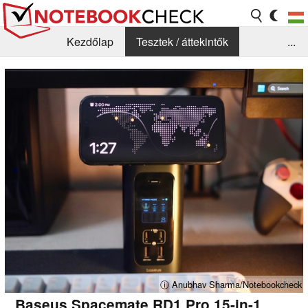
Kezdőlap
Tesztek / áttekintők
...
Hírek
GYIK / Technológia / Benchmarkok
Könyvtár
Kapcsolat
ⓘ Anubhav Sharma/Notebookcheck
Baseus Spacemate RD1 Pro 15-in-1