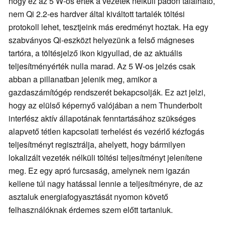
hogy ez az 5 W-os érték a vezeték nélküli padon található,
nem Qi 2.2-es hardver által kiváltott tartalék töltési
protokoll lehet, tesztjeink más eredményt hoztak. Ha egy
szabványos Qi-eszközt helyezünk a felső mágneses
tartóra, a töltésjelző ikon kigyullad, de az aktuális
teljesítményérték nulla marad. Az 5 W-os jelzés csak
abban a pillanatban jelenik meg, amikor a
gazdaszámítógép rendszerét bekapcsolják. Ez azt jelzi,
hogy az elülső képernyő valójában a nem Thunderbolt
interfész aktív állapotának fenntartásához szükséges
alapvető tétlen kapcsolati terhelést és vezérlő kézfogás
teljesítményt regisztrálja, ahelyett, hogy bármilyen
lokalizált vezeték nélküli töltési teljesítményt jelenítene
meg. Ez egy apró furcsaság, amelynek nem igazán
kellene túl nagy hatással lennie a teljesítményre, de az
asztaluk energiafogyasztását nyomon követő
felhasználóknak érdemes szem előtt tartaniuk.