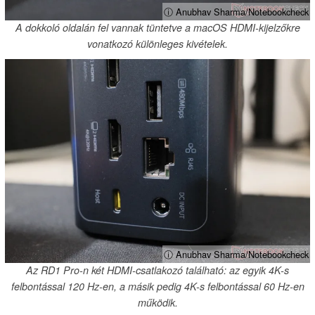
ⓘ Anubhav Sharma/Notebookcheck
A dokkoló oldalán fel vannak tüntetve a macOS HDMI-kijelzőkre
vonatkozó különleges kivételek.
ⓘ Anubhav Sharma/Notebookcheck
Az RD1 Pro-n két HDMI-csatlakozó található: az egyik 4K-s
felbontással 120 Hz-en, a másik pedig 4K-s felbontással 60 Hz-en
működik.