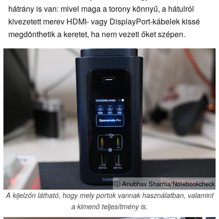
hátrány is van: mivel maga a torony könnyű, a hátulról
kivezetett merev HDMI- vagy DisplayPort-kábelek kissé
megdönthetik a keretet, ha nem vezeti őket szépen.
ⓘ Anubhav Sharma/Notebookcheck
A kijelzőn látható, hogy mely portok vannak használatban, valamint
a kimenő teljesítmény is.