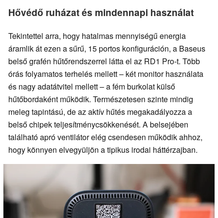
Hővédő ruházat és mindennapi használat
Tekintettel arra, hogy hatalmas mennyiségű energia
áramlik át ezen a sűrű, 15 portos konfiguráción, a Baseus
belső grafén hűtőrendszerrel látta el az RD1 Pro-t. Több
órás folyamatos terhelés mellett – két monitor használata
és nagy adatátvitel mellett – a fém burkolat külső
hűtőbordaként működik. Természetesen szinte mindig
meleg tapintású, de az aktív hűtés megakadályozza a
belső chipek teljesítménycsökkenését. A belsejében
található apró ventilátor elég csendesen működik ahhoz,
hogy könnyen elvegyüljön a tipikus irodai háttérzajban.