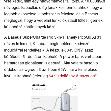
viselkedik, mint egy hagyományos fali töltő. A 10.000mAh
névleges kapacitás elég jónak kell lennie ahhoz, hogy a
legtöbb okostelefont többször is feltöltse, és a Baseus
megjegyzi, hogy a védelmi funkciók stabil töltést ígérnek
különböző körülmények között.
A Baseus SuperCharge Pro 3-in-1, amely PicoGo AT31
néven is ismert, Kínában meglehetősen kedvező
indulóárral rendelkezik. A készülék 345 CNY, azaz
körülbelül 51 dollárért kapható. A power bank várhatóan
hamarosan globálisan is debütál. Akit valami hasonló
érdekel, az Ugreen 3 az 1-ben 65W már a kínai piacon
kívül is kapható (jelenleg
54,99 dollár az Amazonon
).