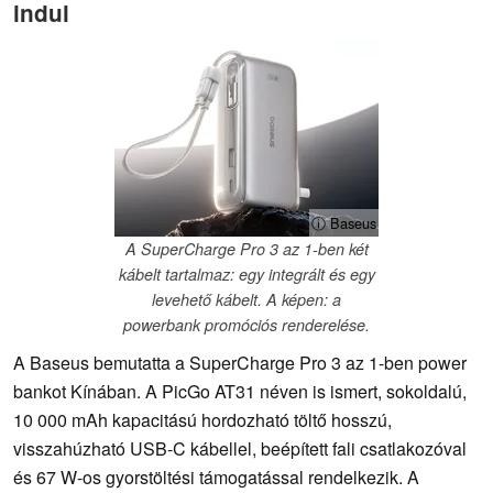
indul
ⓘ Baseus
A SuperCharge Pro 3 az 1-ben két
kábelt tartalmaz: egy integrált és egy
levehető kábelt. A képen: a
powerbank promóciós renderelése.
A Baseus bemutatta a SuperCharge Pro 3 az 1-ben power
bankot Kínában. A PicGo AT31 néven is ismert, sokoldalú,
10 000 mAh kapacitású hordozható töltő hosszú,
visszahúzható USB-C kábellel, beépített fali csatlakozóval
és 67 W-os gyorstöltési támogatással rendelkezik. A