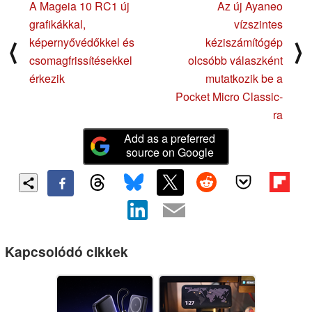
A Mageia 10 RC1 új
Az új Ayaneo
grafikákkal,
vízszintes
képernyővédőkkel és
kéziszámítógép
⟨
⟩
csomagfrissítésekkel
olcsóbb válaszként
érkezik
mutatkozik be a
Pocket Micro Classic-
ra
Add as a preferred
source on Google
Kapcsolódó cikkek