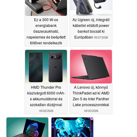
06/16/2026
Ez a 300 W-os
Az Ugreen új, integrált
energiabank
kábellel ellátott power
összecsukható,
bankot bocsát ki
napelemes és beépített
Európában
05/27/2026
töltővel rendelkezik
05/31/2026
HMD Thunder Pro
A Lenovo új, könnyű
kiszivárgott 6000 mAh-
ThinkPadet ad ki AMD
s akkumulátorral és
Zen 5 és Intel Panther
szokatlan dizájnnal
Lake processzorokkal
05/22/2026
05/20/2026