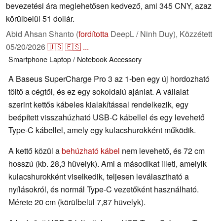
bevezetési ára meglehetősen kedvező, ami 345 CNY, azaz
körülbelül 51 dollár.
Abid Ahsan Shanto (
fordította
DeepL / Ninh Duy),
Közzétett
05/20/2026
🇺🇸
🇪🇸
...
Smartphone
Laptop / Notebook
Accessory
A Baseus SuperCharge Pro 3 az 1-ben egy új hordozható
töltő a cégtől, és ez egy sokoldalú ajánlat. A vállalat
szerint kettős kábeles kialakítással rendelkezik, egy
beépített visszahúzható USB-C kábellel és egy levehető
Type-C kábellel, amely egy kulacshurokként működik.
A kettő közül a
behúzható kábel
nem levehető, és 72 cm
hosszú (kb. 28,3 hüvelyk). Ami a másodikat illeti, amelyik
kulacshurokként viselkedik, teljesen leválasztható a
nyílásokról, és normál Type-C vezetőként használható.
Mérete 20 cm (körülbelül 7,87 hüvelyk).