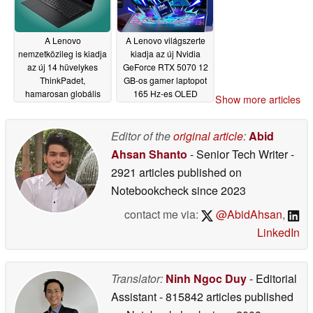
A Lenovo
A Lenovo világszerte
nemzetközileg is kiadja
kiadja az új Nvidia
az új 14 hüvelykes
GeForce RTX 5070 12
ThinkPadet,
GB-os gamer laptopot
hamarosan globális
165 Hz-es OLED
Show more articles
bevezetés következik
kijelzővel
05/20/2026
05/20/2026
Editor of the
original article
:
Abid
Ahsan Shanto
- Senior Tech Writer
-
2921 articles published on
Notebookcheck
since 2023
contact me via:
@AbidAhsan
,
LinkedIn
Translator:
Ninh Ngoc Duy
- Editorial
Assistant
- 815842 articles published