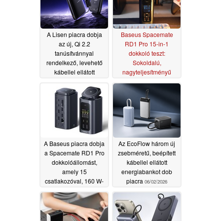
A Lisen piacra dobja
Baseus Spacemate
az új, Qi 2.2
RD1 Pro 15-in-1
tanúsítvánnyal
dokkoló teszt:
rendelkező, levehető
Sokoldalú,
kábellel ellátott
nagyteljesítményű
MagSafe hordozható
asztali kiegészítő, de a
akkumulátort
MacBook-
07/02/2026
felhasználókat
hátrányba hozza
06/16/2026
A Baseus piacra dobja
Az EcoFlow három új
a Spacemate RD1 Pro
zsebméretű, beépített
dokkolóállomást,
kábellel ellátott
amely 15
energiabankot dob
csatlakozóval, 160 W-
piacra
06/02/2026
os kimeneti
teljesítménnyel és Qi
2.2 vezeték nélküli
töltéssel rendelkezik