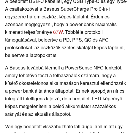
A beépített USB-C kábellel, egy USB Type-C és egy Type-
A csatlakozóval a Baseus SuperCharge Pro 3-in-1
egyszerre három eszközt képes táplálni. Érdemes
azonban megjegyezni, hogy a power bank maximális
kimeneti teljesítménye
67W
. Többféle protokoll
támogatásával, beleértve a PD, PPS, QC és AFC
protokollokat, az eszközök széles skáláját képes táplálni,
beleértve a laptopokat is.
A Baseus továbbá kiemeli a PowerSense NFC funkciót,
amely lehetővé teszi a felhasználók számára, hogy a
kísérő okostelefonos alkalmazáson keresztül ellenőrizzék
a power bank általános állapotát. Ennek apropóján nincs
integrált intelligens kijelző, de a beépített LED-képernyő
képes megjeleníteni a belső akkumulátor százalékos
arányát és az aktuális állapotot.
Van egy beépített visszahúzható fali dugó, ami miatt úgy