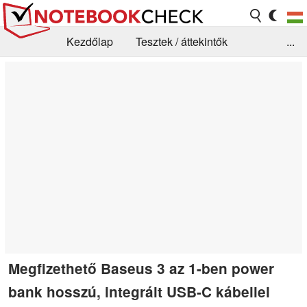
Kezdőlap
Tesztek / áttekintők
...
Hírek
GYIK / Technológia / Benchmarkok
Könyvtár
Kapcsolat
Megfizethető Baseus 3 az 1-ben power
bank hosszú, integrált USB-C kábellel