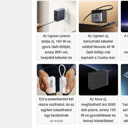
Az Ugreen piacra
Az Ugreen új,
A 
dobja új, 160 W-os,
behúzható kábellel
gyors GaN-töltőjét,
ellátott Nexode 45 W
amely WiFi-vel,
GaN-töltője már
re
beépített kábellel és
kapható a Costco-ban
kijelzővel rendelkezik
Ma
07/08/2026
ak
07/30/2026
Ezt a powerbankot két
Az Asus új,
részre oszthatod, és az
megfizethető árú töltőt
"cs
egyiket odaadhatod
dob piacra, amely 100
azt
egy barátodnak
W-os gyorstöltéssel és
h
karcsú kialakítással
ak
06/16/2026
rendelkezik
06/15/2026