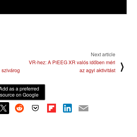
Next article
VR-hez: A PiEEG XR valós időben méri
⟩
 szivárog
az agyi aktivitást
Add as a preferred
source on Google