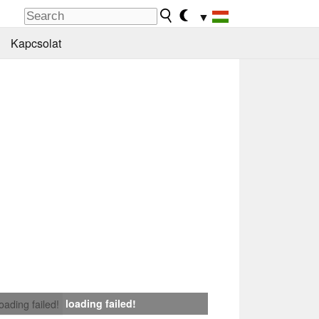
▼
Kapcsolat
loading failed!
loading failed!