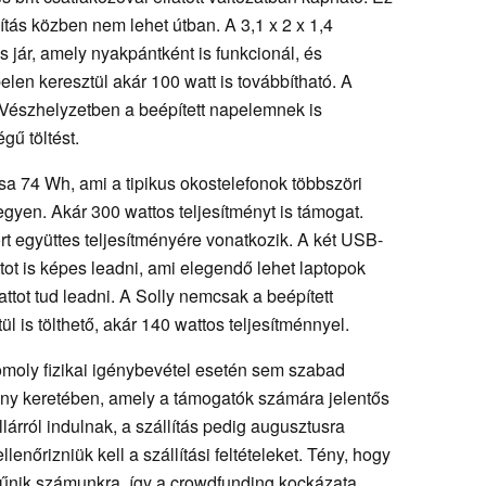
ítás közben nem lehet útban. A 3,1 x 2 x 1,4
jár, amely nyakpántként is funkcionál, és
len keresztül akár 100 watt is továbbítható. A
. Vészhelyzetben a beépített napelemnek is
gű töltést.
sa 74 Wh, ami a tipikus okostelefonok többszöri
legyen. Akár 300 wattos teljesítményt is támogat.
t együttes teljesítményére vonatkozik. A két USB-
tot is képes leadni, ami elegendő lehet laptopok
ttot tud leadni. A Solly nemcsak a beépített
 is tölthető, akár 140 wattos teljesítménnyel.
komoly fizikai igénybevétel esetén sem szabad
ny keretében, amely a támogatók számára jelentős
llárról indulnak, a szállítás pedig augusztusra
enőrizniük kell a szállítási feltételeket. Tény, hogy
nik számunkra, így a crowdfunding kockázata