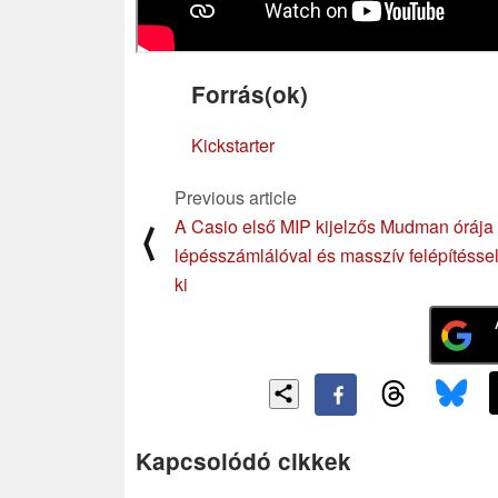
Forrás(ok)
Kickstarter
Previous article
A Casio első MIP kijelzős Mudman órája
⟨
lépésszámlálóval és masszív felépítéssel
ki
Kapcsolódó cikkek