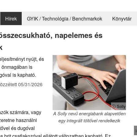
Hírek
GYIK / Technológia / Benchmarkok
Könyvtár
 összecsukható, napelemes és
k
ljesítményt nyújt, és
lag önmagában is
góval is kapható.
özzétett
05/31/2026
ⓘ Solly
tazók számára, vagy
A Solly nevű energiabank alapvetően
zeretne használni
egy integrált töltővel rendelkezik
öltővel és dugóval
s brit csatlakozóval ellátott változatban kapható. Ez