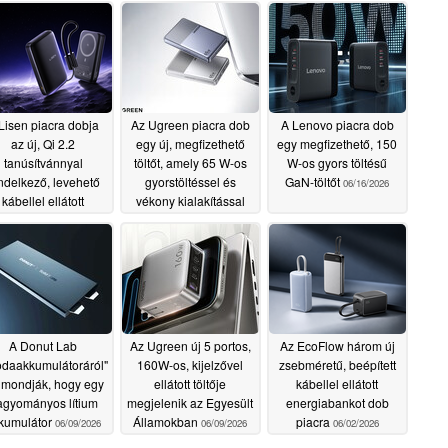
Lisen piacra dobja
Az Ugreen piacra dob
A Lenovo piacra dob
az új, Qi 2.2
egy új, megfizethető
egy megfizethető, 150
tanúsítvánnyal
töltőt, amely 65 W-os
W-os gyors töltésű
ndelkező, levehető
gyorstöltéssel és
GaN-töltőt
06/16/2026
kábellel ellátott
vékony kialakítással
gSafe hordozható
rendelkezik
06/20/2026
kumulátort
07/02/2026
A Donut Lab
Az Ugreen új 5 portos,
Az EcoFlow három új
odaakkumulátoráról"
160W-os, kijelzővel
zsebméretű, beépített
 mondják, hogy egy
ellátott töltője
kábellel ellátott
agyományos lítium
megjelenik az Egyesült
energiabankot dob
kumulátor
Államokban
piacra
06/09/2026
06/09/2026
06/02/2026