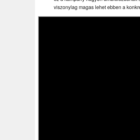
viszonylag magas lehet ebben a konkré