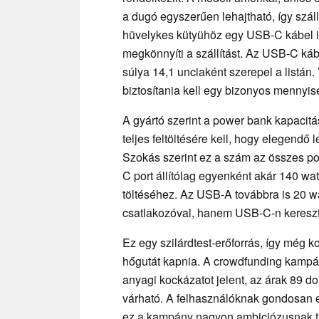
a dugó egyszerűen lehajtható, így száll
hüvelykes kütyühöz egy USB-C kábel is 
megkönnyíti a szállítást. Az USB-C kábe
súlya 14,1 unciaként szerepel a listán
biztosítania kell egy bizonyos mennyisé
A gyártó szerint a power bank kapacitá
teljes feltöltésére kell, hogy elegendő 
Szokás szerint ez a szám az összes por
C port állítólag egyenként akár 140 wat
töltéséhez. Az USB-A továbbra is 20 wa
csatlakozóval, hanem USB-C-n keresztül
Ez egy szilárdtest-erőforrás, így még 
hőgutát kapnia. A crowdfunding kampá
anyagi kockázatot jelent, az árak 89 do
várható. A felhasználóknak gondosan ell
ez a kampány nagyon ambiciózusnak tű