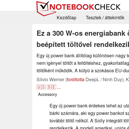
Kezdőlap
Tesztek / áttekintők
Ez a 300 W-os energiabank
beépített töltővel rendelkezi
Egy új power bank állítólag különösen nagy te
nem igényel töltőt a feltöltéshez, gyakorlati
töltőként működik. A kütyü a szokásos EU-du
Silvio Werner (
fordította
DeepL / Ninh Duy),
K
🇺🇸
🇩🇪
...
Accessory
Egy új power bank érdekes lehet az u
bárki számára, aki egy power bankot s
további töltő nélkül. A Solly integrált t
rendelkezik. A modell amerikai, uniós é