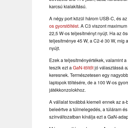
karcsú kialakítású.
A négy port közül három USB-C, és az
os gyorstöltést
. A C3 viszont maximum
22,5 W-os teljesítményt nyújt. Ha az ö
teljesítménye 45 W, a C2-é 30 W, míg 
nyújt.
Ezek a teljesítményértékek, valamint 
teszik ezt a
GaN-töltőt
jó választássá az
keresnek. Természetesen egy nagyobb t
laptopok töltésére, de a 100 W-os gyor
játékkonzolokhoz.
A vállalat továbbá kiemeli ennek az a-
beleértve a túlmelegedés, a túláram és
színváltozatban kínálja ezt a GaN-adap