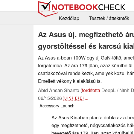
Kezdőlap
Tesztek / áttekintők
Az Asus új, megfizethető ár
gyorstöltéssel és karcsú kia
Az Asus a-bean 100W egy új GaN-töltő, amel
forgalomba. Az ára 179 jüan, azaz körülbelül 
csatlakozóval rendelkezik, amelyek közül h
Emellett vékony kialakítású is.
Abid Ahsan Shanto (
fordította
DeepL / Ninh D
06/15/2026
🇺🇸
🇩🇪
...
Accessory
Launch
Az Asus Kínában piacra dobta az a-bea
egy megfizethető, négycsatlakozós háló
bevezető ára 179 jüan, azaz körülbelül 