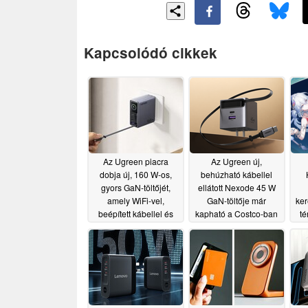
Kapcsolódó cikkek
Az Ugreen piacra
Az Ugreen új,
dobja új, 160 W-os,
behúzható kábellel
gyors GaN-töltőjét,
ellátott Nexode 45 W
amely WiFi-vel,
GaN-töltője már
ker
beépített kábellel és
kapható a Costco-ban
té
kijelzővel rendelkezik
h
07/08/2026
07/30/2026