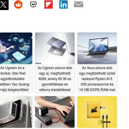
Az Ugreen és a
Az Ugreen piacra dob
Az Asus piacra dob
Honkai: Star Rail
egy új, megfizethető
egy megfizethető üzleti
együttműködés
töltőt, amely 65 W-os
laptopot Ryzen AI 5
etében Yao Guang-
gyorstöltéssel és
330 processzorral és
májú kiegészítőket
vékony kialakítással
16 GB DDR5 RAM-mal
oznak a rajongók
rendelkezik
06/20/2026
06/17/2026
számára
06/30/2026