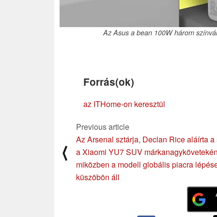
Az Asus a bean 100W három színvál
Forrás(ok)
az ITHome-on keresztül
Previous article
Az Arsenal sztárja, Declan Rice aláírta a
⟨
a Xiaomi YU7 SUV márkanagykövetekén
miközben a modell globális piacra lépés
küszöbön áll