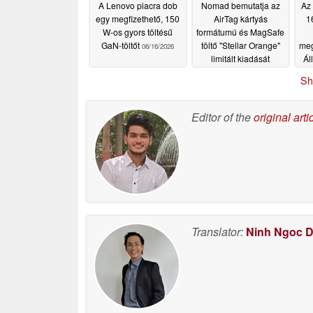
A Lenovo piacra dob
Nomad bemutatja az
Az 
egy megfizethető, 150
AirTag kártyás
1
W-os gyors töltésű
formátumú és MagSafe
GaN-töltőt
töltő "Stellar Orange"
meg
06/16/2026
limitált kiadását
Ál
06/10/2026
Sh
Editor of the
original arti
Translator:
Ninh Ngoc 