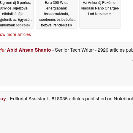
Ugreen új 5 portos,
Ez a 300 W-os
Az Anker új Pokémon
60W-os, kijelzővel
energiabank
kiadású Nano Charger-
ellátott töltője
összecsukható,
t ad ki
05/28/2026
jelenik az Egyesült
napelemes és beépített
lamokban
töltővel rendelkezik
06/09/2026
05/31/2026
ow more articles
cle
:
Abid Ahsan Shanto
- Senior Tech Writer
- 2926 articles p
Duy
- Editorial Assistant
- 818035 articles published on Notebo