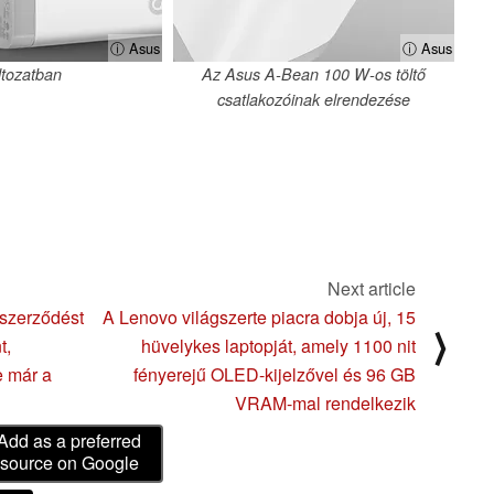
ⓘ Asus
ⓘ Asus
tozatban
Az Asus A-Bean 100 W-os töltő
csatlakozóinak elrendezése
Next article
 szerződést
A Lenovo világszerte piacra dobja új, 15
⟩
t,
hüvelykes laptopját, amely 1100 nit
e már a
fényerejű OLED-kijelzővel és 96 GB
VRAM-mal rendelkezik
Add as a preferred
source on Google