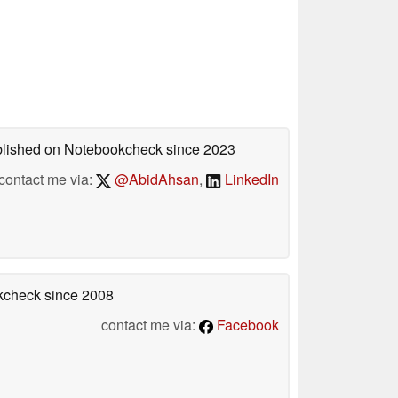
ublished on Notebookcheck
since 2023
contact me via:
@AbidAhsan
,
LinkedIn
okcheck
since 2008
contact me via:
Facebook