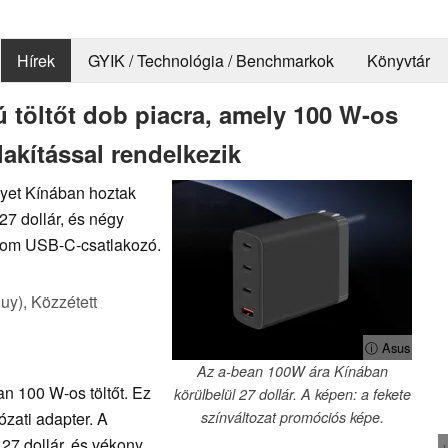
Hírek
GYIK / Technológia / Benchmarkok
Könyvtár
ú töltőt dob piacra, amely 100 W-os
lakítással rendelkezik
yet Kínában hoztak
27 dollár, és négy
árom USB-C-csatlakozó.
uy),
Közzétett
ⓘ Asus
Az a-bean 100W ára Kínában
n 100 W-os töltőt. Ez
körülbelül 27 dollár. A képen: a fekete
zati adapter. A
színváltozat promóciós képe.
27 dollár, és vékony,