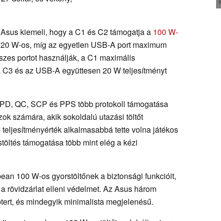
 Asus kiemeli, hogy a C1 és C2 támogatja a
100 W-
 20 W-os, míg az egyetlen USB-A port maximum
sszes portot használják, a C1 maximális
a C3 és az USB-A együttesen 20 W teljesítményt
a PD, QC, SCP és PPS több protokoll támogatása
ok számára, akik sokoldalú utazási töltőt
eljesítményérték alkalmasabbá tette volna játékos
stöltés támogatása több mint elég a kézi
bean 100 W-os gyorstöltőnek a biztonsági funkcióit,
 a rövidzárlat elleni védelmet. Az Asus három
tert, és mindegyik minimalista megjelenésű.