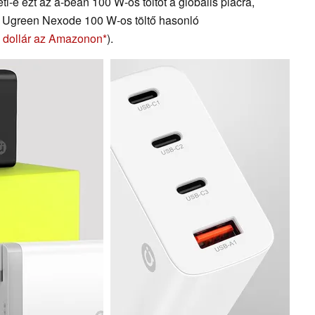
-e ezt az a-bean 100 W-os töltőt a globális piacra,
z Ugreen Nexode 100 W-os töltő hasonló
 dollár az Amazonon
).