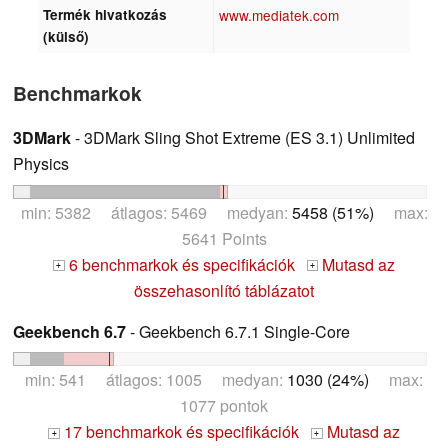
Termék hivatkozás
www.mediatek.com
(külső)
Benchmarkok
3DMark
- 3DMark Sling Shot Extreme (ES 3.1) Unlimited
Physics
min: 5382 átlagos: 5469 medyan:
5458 (51%)
max:
5641 Points
6 benchmarkok és specifikációk
Mutasd az
+
+
összehasonlító táblázatot
Geekbench 6.7
- Geekbench 6.7.1 Single-Core
min: 541 átlagos: 1005 medyan:
1030 (24%)
max:
1077 pontok
17 benchmarkok és specifikációk
Mutasd az
+
+