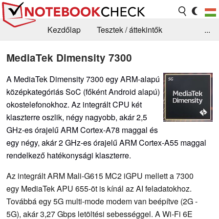
Kezdőlap
Tesztek / áttekintők
...
Hírek
GYIK / Technológia / Benchmarkok
MediaTek Dimensity 7300
Könyvtár
Kapcsolat
A MediaTek Dimensity 7300 egy ARM-alapú
középkategóriás SoC (főként Android alapú)
okostelefonokhoz. Az integrált CPU két
klaszterre oszlik, négy nagyobb, akár 2,5
GHz-es órajelű ARM Cortex-A78 maggal és
egy négy, akár 2 GHz-es órajelű ARM Cortex-A55 maggal
rendelkező hatékonysági klaszterre.
Az integrált ARM Mali-G615 MC2 iGPU mellett a 7300
egy MediaTek APU 655-öt is kínál az AI feladatokhoz.
Továbbá egy 5G multi-mode modem van beépítve (2G -
5G), akár 3,27 Gbps letöltési sebességgel. A Wi-Fi 6E