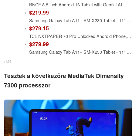
BNCF 8.8 inch Android 16 Tablet with Gemini AI, MediaTek Dimensity 8300 Octa-core 24GB RAM 256GB ROM, 2.5K 2560x1600 Display 120Hz BPad GT, 13MP Camera 4G LTE+Wi-Fi 6E 6300mAh with Protective Case
$219.99
Samsung Galaxy Tab A11+ SM-X230 Tablet - 11" WUXGA - MediaTek Dimensity 7300 (4 nm) Octa-core - 6 GB - 128 GB Storage - Gray
$279.15
TCL NXTPAPER 70 Pro Unlocked Android Phone, 6.9" 120Hz Display, 8+128GB
$279.99
Samsung Galaxy Tab A11+ SM-X230 Tablet - 11" WUXGA - MediaTek Dimensity 7300 (4 nm) Octa-core - 8 GB - 256 GB Storage - Gray (Renewed)
v1.35
Tesztek a következőre MediaTek Dimensity
7300 processzor