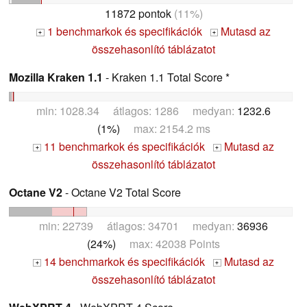
11872 pontok
(11%)
1 benchmarkok és specifikációk
Mutasd az
+
+
összehasonlító táblázatot
Mozilla Kraken 1.1
- Kraken 1.1 Total Score *
min: 1028.34 átlagos: 1286 medyan:
1232.6
(1%)
max: 2154.2 ms
11 benchmarkok és specifikációk
Mutasd az
+
+
összehasonlító táblázatot
Octane V2
- Octane V2 Total Score
min: 22739 átlagos: 34701 medyan:
36936
(24%)
max: 42038 Points
14 benchmarkok és specifikációk
Mutasd az
+
+
összehasonlító táblázatot