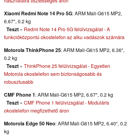
használatra tisztességes áron
Xiaomi Redmi Note 14 Pro 5G
: ARM Mali-G615 MP2,
6.67", 0.2 kg
Teszt
»
Redmi Note 14 Pro 5G felülvizsgálat - A
funkcióközpontú okostelefon az alku vadászok számára
Motorola ThinkPhone 25
: ARM Mali-G615 MP2, 6.36",
0.2 kg
Teszt
»
ThinkPhone 25 felülvizsgálat - Egyetlen
Motorola okostelefon sem biztonságosabb és
robusztusabb
CMF Phone 1
: ARM Mali-G615 MP2, 6.67", 0.2 kg
Teszt
»
CMF Phone 1 felülvizsgálat - Moduláris
okostelefon megfizethető áron
Motorola Edge 50 Neo
: ARM Mali-G615 MP2, 6.40", 0.2
kg