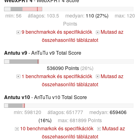
WebXPRT 4
- WebXPRT 4 Score
min: 56 átlagos: 103.5 medyan:
110 (27%)
max: 120
Points
9 benchmarkok és specifikációk
Mutasd az
+
+
összehasonlító táblázatot
Antutu v9
- AnTuTu v9 Total Score
536090 Points
(26%)
1 benchmarkok és specifikációk
Mutasd az
+
+
összehasonlító táblázatot
Antutu v10
- AnTuTu v10 Total Score
min: 598120 átlagos: 651777 medyan:
659406
(16%)
max: 681899 Points
10 benchmarkok és specifikációk
Mutasd az
+
+
összehasonlító táblázatot