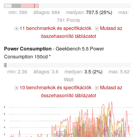
min: 390 átlagos: 684 medyan:
707.5 (25%)
max:
791 Points
11 benchmarkok és specifikációk
Mutasd az
+
+
összehasonlító táblázatot
Power Consumption
- Geekbench 5.5 Power
Consumption 150cd *
min: 2.36 átlagos: 3.6 medyan:
3.5 (2%)
max: 5.62
Watt
10 benchmarkok és specifikációk
Mutasd az
+
+
összehasonlító táblázatot
9
8
7
6
5