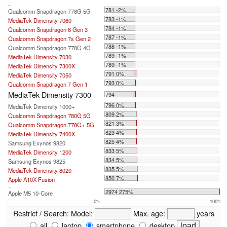
...
781 -2%
Qualcomm Snapdragon 778G 5G
783 -1%
MediaTek Dimensity 7060
784 -1%
Qualcomm Snapdragon 6 Gen 3
787 -1%
Qualcomm Snapdragon 7s Gen 2
788 -1%
Qualcomm Snapdragon 778G 4G
789 -1%
MediaTek Dimensity 7030
789 -1%
MediaTek Dimensity 7300X
791 0%
MediaTek Dimensity 7050
793 0%
Qualcomm Snapdragon 7 Gen 1
MediaTek Dimensity 7300
794
796 0%
MediaTek Dimensity 1000+
809 2%
Qualcomm Snapdragon 780G 5G
821 3%
Qualcomm Snapdragon 778G+ 5G
823 4%
MediaTek Dimensity 7400X
825 4%
Samsung Exynos 9820
833 5%
MediaTek Dimensity 1200
834 5%
Samsung Exynos 9825
835 5%
MediaTek Dimensity 8020
850 7%
Apple A10X Fusion
...
2974 275%
Apple M5 10-Core
0%
100%
Restrict / Search:
Model:
Max. age:
years
all
laptop
smartphone
desktop