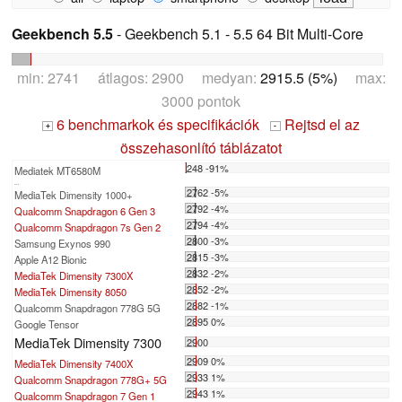
Geekbench 5.5
- Geekbench 5.1 - 5.5 64 Bit Multi-Core
min: 2741 átlagos: 2900 medyan:
2915.5 (5%)
max:
3000 pontok
6 benchmarkok és specifikációk
Rejtsd el az
+
-
összehasonlító táblázatot
248 -91%
Mediatek MT6580M
...
2762 -5%
MediaTek Dimensity 1000+
2792 -4%
Qualcomm Snapdragon 6 Gen 3
2794 -4%
Qualcomm Snapdragon 7s Gen 2
2800 -3%
Samsung Exynos 990
2815 -3%
Apple A12 Bionic
2832 -2%
MediaTek Dimensity 7300X
2852 -2%
MediaTek Dimensity 8050
2882 -1%
Qualcomm Snapdragon 778G 5G
2895 0%
Google Tensor
MediaTek Dimensity 7300
2900
2909 0%
MediaTek Dimensity 7400X
2933 1%
Qualcomm Snapdragon 778G+ 5G
2943 1%
Qualcomm Snapdragon 7 Gen 1