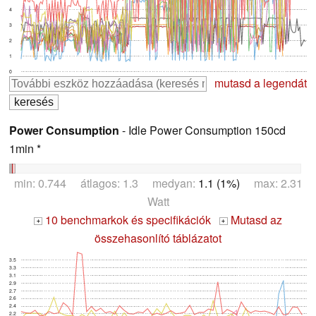
4
3
2
1
0
mutasd a legendát
Power Consumption
- Idle Power Consumption 150cd
1min *
min: 0.744 átlagos: 1.3 medyan:
1.1 (1%)
max: 2.31
Watt
10 benchmarkok és specifikációk
Mutasd az
+
+
összehasonlító táblázatot
3.5
3.3
3.1
2.9
2.7
2.6
2.4
2.2