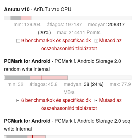
Antutu v10
- AnTuTu v10 CPU
min: 139204 átlagos: 197187 medyan:
206317
(20%)
max: 214411 Points
9 benchmarkok és specifikációk
Mutasd az
+
+
összehasonlító táblázatot
PCMark for Android
- PCMark f. Android Storage 2.0
random write internal
min: 32 átlagos: 45.8 medyan:
38 (24%)
max: 77.9
MB/s
6 benchmarkok és specifikációk
Mutasd az
+
+
összehasonlító táblázatot
PCMark for Android
- PCMark f. Android Storage 2.0 seq
write internal