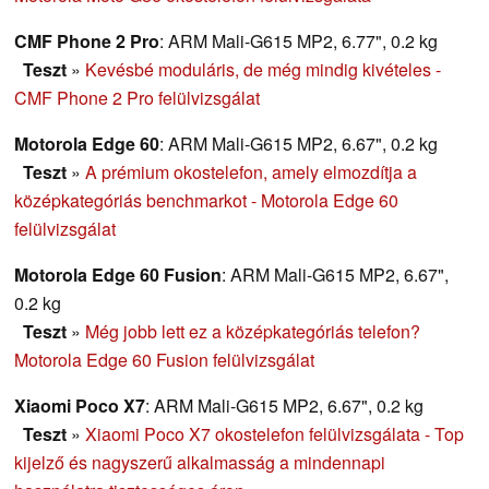
CMF Phone 2 Pro
: ARM Mali-G615 MP2, 6.77", 0.2 kg
Teszt
»
Kevésbé moduláris, de még mindig kivételes -
CMF Phone 2 Pro felülvizsgálat
Motorola Edge 60
: ARM Mali-G615 MP2, 6.67", 0.2 kg
Teszt
»
A prémium okostelefon, amely elmozdítja a
középkategóriás benchmarkot - Motorola Edge 60
felülvizsgálat
Motorola Edge 60 Fusion
: ARM Mali-G615 MP2, 6.67",
0.2 kg
Teszt
»
Még jobb lett ez a középkategóriás telefon?
Motorola Edge 60 Fusion felülvizsgálat
Xiaomi Poco X7
: ARM Mali-G615 MP2, 6.67", 0.2 kg
Teszt
»
Xiaomi Poco X7 okostelefon felülvizsgálata - Top
kijelző és nagyszerű alkalmasság a mindennapi