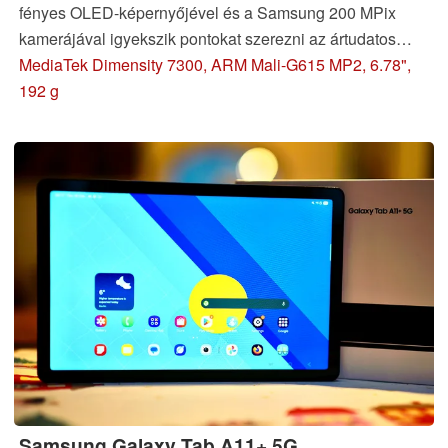
fényes OLED-képernyőjével és a Samsung 200 MPix
kamerájával igyekszik pontokat szerezni az ártudatos
vásárlók körében. Tesztünk azonban néhány csalódást
MediaTek Dimensity 7300, ARM Mali-G615 MP2, 6.78",
mutat.
192 g
Samsung Galaxy Tab A11+ 5G