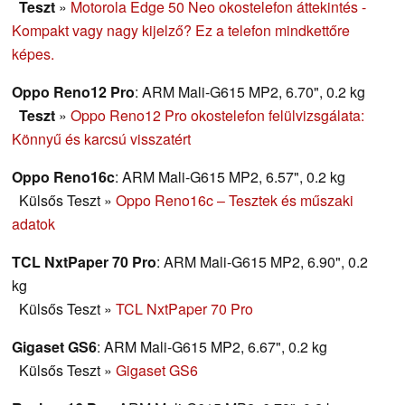
Teszt
»
Motorola Edge 50 Neo okostelefon áttekintés -
Kompakt vagy nagy kijelző? Ez a telefon mindkettőre
képes.
Oppo Reno12 Pro
: ARM Mali-G615 MP2, 6.70", 0.2 kg
Teszt
»
Oppo Reno12 Pro okostelefon felülvizsgálata:
Könnyű és karcsú visszatért
Oppo Reno16c
: ARM Mali-G615 MP2, 6.57", 0.2 kg
Külsős Teszt
»
Oppo Reno16c – Tesztek és műszaki
adatok
TCL NxtPaper 70 Pro
: ARM Mali-G615 MP2, 6.90", 0.2
kg
Külsős Teszt
»
TCL NxtPaper 70 Pro
Gigaset GS6
: ARM Mali-G615 MP2, 6.67", 0.2 kg
Külsős Teszt
»
Gigaset GS6