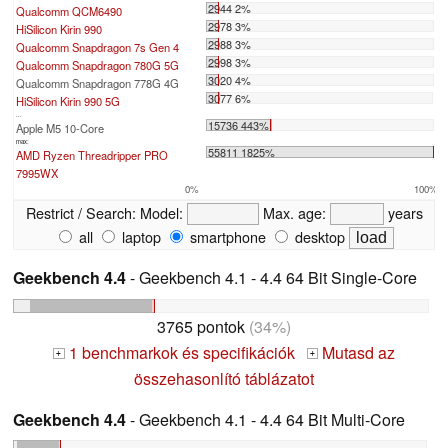
2944 2%
Qualcomm QCM6490
2978 3%
HiSilicon Kirin 990
2988 3%
Qualcomm Snapdragon 7s Gen 4
2998 3%
Qualcomm Snapdragon 780G 5G
3020 4%
Qualcomm Snapdragon 778G 4G
3077 6%
HiSilicon Kirin 990 5G
...
15736 443%
Apple M5 10-Core
max:
55811 1825%
AMD Ryzen Threadripper PRO
7995WX
0%
100%
Restrict / Search:
Model:
Max. age:
years
all
laptop
smartphone
desktop
Geekbench 4.4
- Geekbench 4.1 - 4.4 64 Bit Single-Core
3765 pontok
(34%)
1 benchmarkok és specifikációk
Mutasd az
+
+
összehasonlító táblázatot
Geekbench 4.4
- Geekbench 4.1 - 4.4 64 Bit Multi-Core