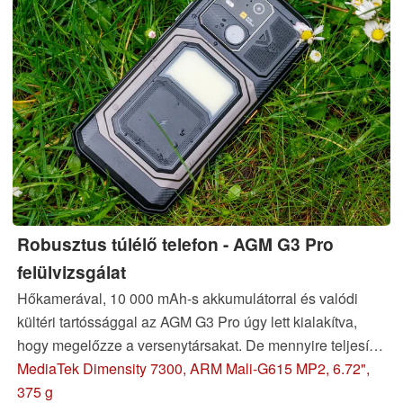
Robusztus túlélő telefon - AGM G3 Pro
felülvizsgálat
Hőkamerával, 10 000 mAh-s akkumulátorral és valódi
kültéri tartóssággal az AGM G3 Pro úgy lett kialakítva,
hogy megelőzze a versenytársakat. De mennyire teljesít
ez a strapabíró okostelefon valójában a mindennapi
MediaTek Dimensity 7300, ARM Mali-G615 MP2, 6.72",
használatban, a munkaterületen és a szabadban?
375 g