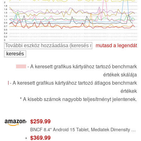
2
1.8
1.6
1.5
1.3
1.1
0.9
0.7
0.5
0.4
0.2
0
mutasd a legendát
- A keresett grafikus kártyához tartozó benchmark
értékek skálája
- A keresett grafikus kártyához tartozó átlagos benchmark
értékek
* A kisebb számok nagyobb teljesítményt jelentenek.
$259.99
BNCF 8.4" Android 15 Tablet, Mediatek Dimensity 7300 Octa-Core, 20(8+12)GB+256GB+2TB, 90Hz 1920×1200 FHD, 4G & WiFi 6E, Quad-GPS & BT5.4, 20MP Dual Camera, 6050mAh Bpad Mini Ultra with Protective Case
$369.99