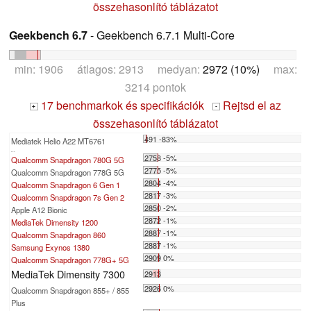
összehasonlító táblázatot
Geekbench 6.7
- Geekbench 6.7.1 Multi-Core
min: 1906 átlagos: 2913 medyan:
2972 (10%)
max:
3214 pontok
17 benchmarkok és specifikációk
Rejtsd el az
+
-
összehasonlító táblázatot
491 -83%
Mediatek Helio A22 MT6761
...
2758 -5%
Qualcomm Snapdragon 780G 5G
2775 -5%
Qualcomm Snapdragon 778G 5G
2804 -4%
Qualcomm Snapdragon 6 Gen 1
2817 -3%
Qualcomm Snapdragon 7s Gen 2
2850 -2%
Apple A12 Bionic
2872 -1%
MediaTek Dimensity 1200
2887 -1%
Qualcomm Snapdragon 860
2887 -1%
Samsung Exynos 1380
2909 0%
Qualcomm Snapdragon 778G+ 5G
MediaTek Dimensity 7300
2913
2926 0%
Qualcomm Snapdragon 855+ / 855
Plus