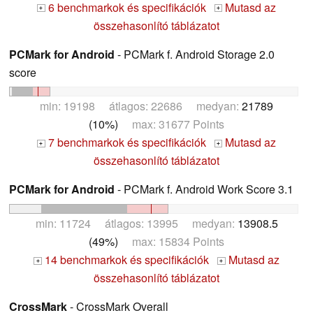
6 benchmarkok és specifikációk
Mutasd az
+
+
összehasonlító táblázatot
PCMark for Android
- PCMark f. Android Storage 2.0
score
min: 19198 átlagos: 22686 medyan:
21789
(10%)
max: 31677 Points
7 benchmarkok és specifikációk
Mutasd az
+
+
összehasonlító táblázatot
PCMark for Android
- PCMark f. Android Work Score 3.1
min: 11724 átlagos: 13995 medyan:
13908.5
(49%)
max: 15834 Points
14 benchmarkok és specifikációk
Mutasd az
+
+
összehasonlító táblázatot
CrossMark
- CrossMark Overall