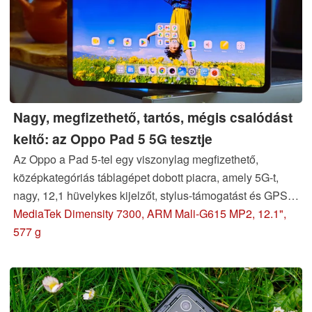
Nagy, megfizethető, tartós, mégis csalódást
keltő: az Oppo Pad 5 5G tesztje
Az Oppo a Pad 5-tel egy viszonylag megfizethető,
középkategóriás táblagépet dobott piacra, amely 5G-t,
nagy, 12,1 hüvelykes kijelzőt, stylus-támogatást és GPS-
helymeghatározást kínál. Sajnos a globális változat
MediaTek Dimensity 7300, ARM Mali-G615 MP2, 12.1",
annyira eltér a kínai verziótól, hogy gyakorlatilag
577 g
lehetetlen ajánlani ezt a Dimensity 7300-as processzorral
felszerelt Android-táblagépet.