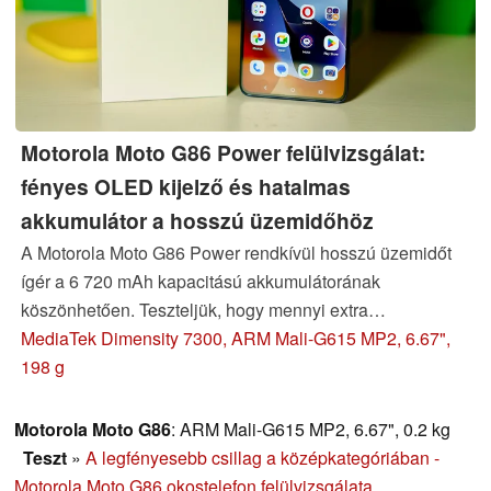
Motorola Moto G86 Power felülvizsgálat:
fényes OLED kijelző és hatalmas
akkumulátor a hosszú üzemidőhöz
A Motorola Moto G86 Power rendkívül hosszú üzemidőt
ígér a 6 720 mAh kapacitású akkumulátorának
köszönhetően. Teszteljük, hogy mennyi extra
állóképességet nyújt, és hogy van-e kompromisszum.
MediaTek Dimensity 7300, ARM Mali-G615 MP2, 6.67",
198 g
Motorola Moto G86
: ARM Mali-G615 MP2, 6.67", 0.2 kg
Teszt
»
A legfényesebb csillag a középkategóriában -
Motorola Moto G86 okostelefon felülvizsgálata