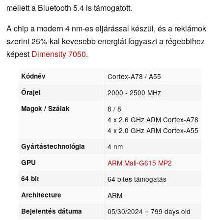
mellett a Bluetooth 5.4 is támogatott.
A chip a modern 4 nm-es eljárással készül, és a reklámok
szerint 25%-kal kevesebb energiát fogyaszt a régebbihez
képest
Dimensity 7050
.
Kódnév
Cortex-A78 / A55
Órajel
2000 - 2500 MHz
Magok / Szálak
8 / 8
4 x 2.6 GHz ARM Cortex-A78
4 x 2.0 GHz ARM Cortex-A55
Gyártástechnológia
4 nm
GPU
ARM Mali-G615 MP2
64 bit
64 bites támogatás
Architecture
ARM
Bejelentés dátuma
05/30/2024
= 799 days old