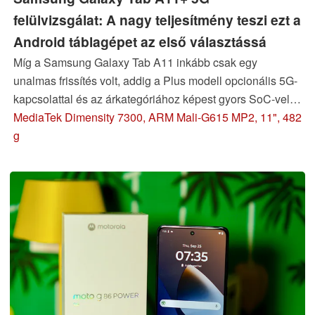
felülvizsgálat: A nagy teljesítmény teszi ezt a
Android táblagépet az első választássá
Míg a Samsung Galaxy Tab A11 inkább csak egy
unalmas frissítés volt, addig a Plus modell opcionális 5G-
kapcsolattal és az árkategóriához képest gyors SoC-vel
érkezik. Ez teszi a Samsung Galaxy Tab A11+ 5G-t
MediaTek Dimensity 7300, ARM Mali-G615 MP2, 11", 482
izgalmas alternatívává a 300 euró (253 dollár) alatti
g
táblagépek között.