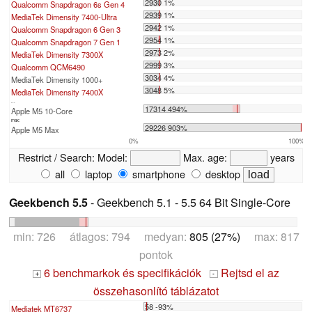
2930 1%
Qualcomm Snapdragon 6s Gen 4
2939 1%
MediaTek Dimensity 7400-Ultra
2942 1%
Qualcomm Snapdragon 6 Gen 3
2954 1%
Qualcomm Snapdragon 7 Gen 1
2973 2%
MediaTek Dimensity 7300X
2999 3%
Qualcomm QCM6490
3034 4%
MediaTek Dimensity 1000+
3048 5%
MediaTek Dimensity 7400X
...
17314 494%
Apple M5 10-Core
max:
29226 903%
Apple M5 Max
0%
100%
Restrict / Search:
Model:
Max. age:
years
all
laptop
smartphone
desktop
Geekbench 5.5
- Geekbench 5.1 - 5.5 64 Bit Single-Core
min: 726 átlagos: 794 medyan:
805 (27%)
max: 817
pontok
6 benchmarkok és specifikációk
Rejtsd el az
+
-
összehasonlító táblázatot
58 -93%
Mediatek MT6737