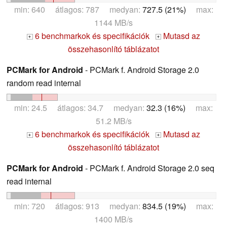
min: 640 átlagos: 787 medyan:
727.5 (21%)
max:
1144 MB/s
6 benchmarkok és specifikációk
Mutasd az
+
+
összehasonlító táblázatot
PCMark for Android
- PCMark f. Android Storage 2.0
random read internal
min: 24.5 átlagos: 34.7 medyan:
32.3 (16%)
max:
51.2 MB/s
6 benchmarkok és specifikációk
Mutasd az
+
+
összehasonlító táblázatot
PCMark for Android
- PCMark f. Android Storage 2.0 seq
read internal
min: 720 átlagos: 913 medyan:
834.5 (19%)
max:
1400 MB/s