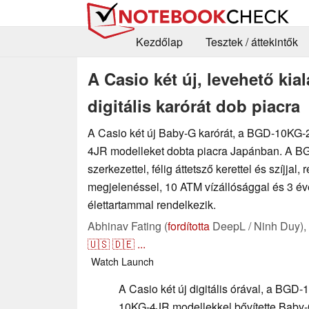
Kezdőlap
Tesztek / áttekintők
A Casio két új, levehető kia
digitális karórát dob piacra
A Casio két új Baby-G karórát, a BGD-10KG
4JR modelleket dobta piacra Japánban. A BG
szerkezettel, félig áttetsző kerettel és szíjjal, 
megjelenéssel, 10 ATM vízállósággal és 3 év
élettartammal rendelkezik.
Abhinav Fating (
fordította
DeepL / Ninh Duy),
🇺🇸
🇩🇪
...
Watch
Launch
A Casio két új digitális órával, a BG
10KG-4JR modellekkel bővítette Baby-