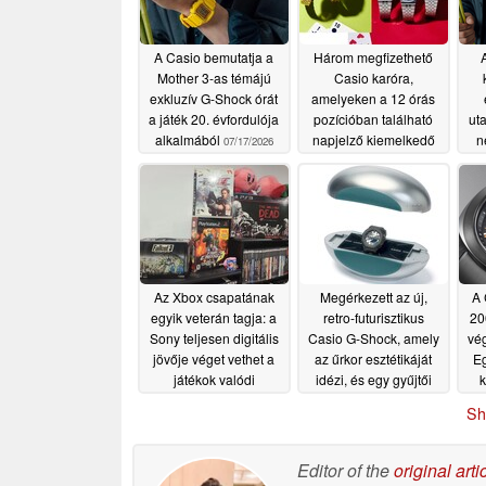
A Casio bemutatja a
Három megfizethető
A
Mother 3-as témájú
Casio karóra,
exkluzív G-Shock órát
amelyeken a 12 órás
a játék 20. évfordulója
pozícióban található
uta
alkalmából
napjelző kiemelkedő
n
07/17/2026
megjelenést
kölcsönöz, megérkezik
az Egyesült Államokba
07/15/2026
Az Xbox csapatának
Megérkezett az új,
A 
egyik veterán tagja: a
retro-futurisztikus
20
Sony teljesen digitális
Casio G-Shock, amely
vé
jövője véget vethet a
az űrkor esztétikáját
Eg
játékok valódi
idézi, és egy gyűjtői
k
tulajdonjogának
értékű, időkapszula-
szé
Sh
szerű tokban kerül
e
07/13/2026
forgalomba
07/12/2026
Editor of the
original arti