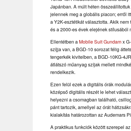
Japánban. A múlt héten összeállítottuk 
jelennek meg a globális piacon; erről i
a Y2K-esztétikát választotta. Akik nem
és a 2000-es évek elejének stílusából me
Ellentétben a
Mobile Suit Gundam
x G-
szíjja van, a BGD-10 sorozat félig átt
tengerkék kivitelben, a BGD-10KG-4JR 
átlátszó műanyag szíjak mellett mindkét
rendelkezik.
Ezen felül ezek a digitális órák modul
középső digitális részét le lehet válas
helyezni a csomagban található, csillog
pánt tartozik, amellyel az órát hátizsák
kialakítás határozottan az Audemars P
A praktikus funkciók között szerepel a