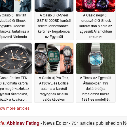
 Casio új, limitált
A Casio új G-Steel
A Casio négy új,
kiadású G-Shock
GST-B1000BD karórái
terepszínű G-Shock
együttműködése
fekete ionbevonattal
karórát dob piacra az
lásokat tartalmaz a
kerülnek forgalomba
Egyesült Államokban
épszerű Nintendo
az Egyesült
07/14/2026
RPG-re
Államokban
07/14/2026
07/14/2026
Casio Edifice EFK-
A Casio új Pro Trek,
A Timex az Egyesült
0 automata karórái
A130WE és Edifice
Államokban 199
gre megérkeztek az
automata karórái
dollárért újra
yesült Államokba,
ragyognak az első
forgalomba hozza
öztük a kovácsolt
valós képeken
1981-es modelljét
nszálas számlappal
07/07/2026
07/07/2026
ow more articles
llátott modellek is
07/09/2026
cle
:
Abhinav Fating
- News Editor
- 731 articles published on