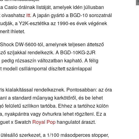
a Casio óráinak listáját, amelyek idén júliusban
tt olvashatsz
itt
. A japán gyártó a BGD-10 sorozatnál
 tudják, a Y2K-esztétika az 1990-es évek végének
rít ihletet.
Shock DW-5600-tól, amelynek teljesen áttetsző
etsző szíjakkal rendelkezik. A BGD-10KG-2JR
pedig rózsaszín változatban kapható. A félig
 modell csillámporral díszített számlappal
áris kialakítással rendelkeznek. Pontosabban: az óra
ztani a standard műanyag karkötőről, és be lehet
ó felületű szilikon tartóba. Ehhez a tartóhoz külön
ra, nyakpántra vagy övhurkra lehet rögzíteni. Ez a
iguet x Swatch
Royal Pop
hangulatot áraszt.
z ütésálló szerkezet, a 1/100 másodperces stopper,