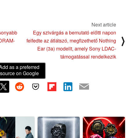
Next article
sonyabb
Egy szivárgás a bemutató előtti napon
⟩
 DRAM-
felfedte az átlátszó, megfizethető Nothing
Ear (3a) modellt, amely Sony LDAC-
támogatással rendelkezik
Add as a preferred
source on Google