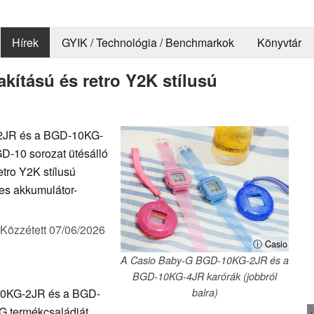
Hírek
GYIK / Technológia / Benchmarkok
Könyvtár
lakítású és retro Y2K stílusú
-2JR és a BGD-10KG-
D-10 sorozat ütésálló
retro Y2K stílusú
es akkumulátor-
Közzétett
07/06/2026
ⓘ Casio
A Casio Baby-G BGD-10KG-2JR és a
BGD-10KG-4JR karórák (jobbról
D-10KG-2JR és a BGD-
balra)
G termékcsaládját