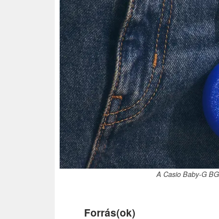
A Casio Baby-G BGD
Forrás(ok)