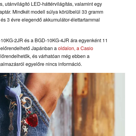
ás, utánvilágító LED-háttérvilágítás, valamint egy
naptár. Mindkét modell súlya körülbelül 33 gramm
 és 3 évre elegendő akkumulátor-élettartammal
BGD-10KG-2JR és a BGD-10KG-4JR ára egyenként 11
ár előrendelhető Japánban a
oldalon, a Casio
előrendelhetők, és várhatóan még ebben a
almazásról egyelőre nincs információ.