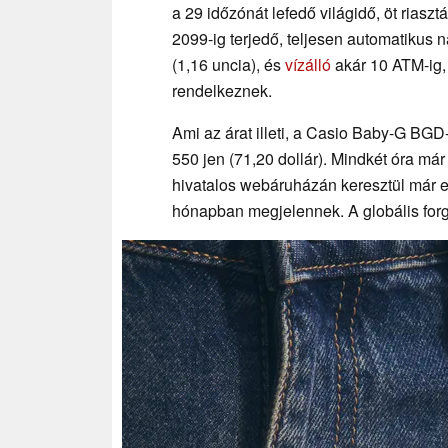
a 29 időzónát lefedő világidő, öt riaszt
2099-ig terjedő, teljesen automatikus 
(1,16 uncia), és
vízálló
akár 10 ATM-ig,
rendelkeznek.
Ami az árat illeti, a Casio Baby-G 
550 jen (71,20 dollár). Mindkét óra m
hivatalos webáruházán keresztül már 
hónapban megjelennek. A globális forg