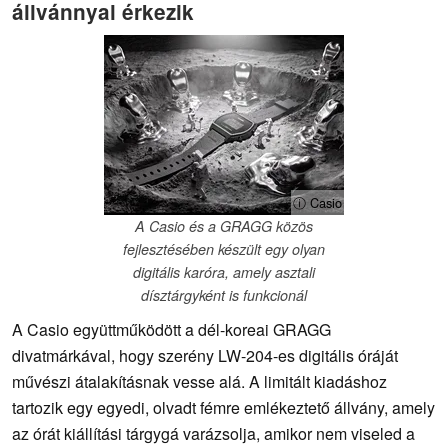
állvánnyal érkezik
ⓘ Casio
A Casio és a GRAGG közös
fejlesztésében készült egy olyan
digitális karóra, amely asztali
dísztárgyként is funkcionál
A Casio együttműködött a dél-koreai GRAGG
divatmárkával, hogy szerény LW-204-es digitális óráját
művészi átalakításnak vesse alá. A limitált kiadáshoz
tartozik egy egyedi, olvadt fémre emlékeztető állvány, amely
az órát kiállítási tárgygá varázsolja, amikor nem viseled a