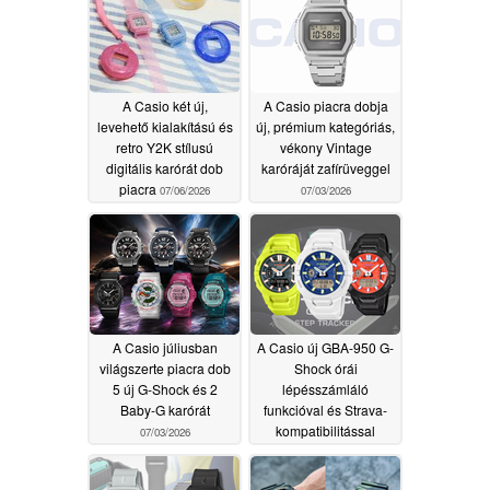
A Casio két új,
A Casio piacra dobja
levehető kialakítású és
új, prémium kategóriás,
retro Y2K stílusú
vékony Vintage
digitális karórát dob
karóráját zafírüveggel
piacra
07/06/2026
07/03/2026
A Casio júliusban
A Casio új GBA-950 G-
világszerte piacra dob
Shock órái
5 új G-Shock és 2
lépésszámláló
Baby-G karórát
funkcióval és Strava-
kompatibilitással
07/03/2026
kerülnek forgalomba
07/02/2026