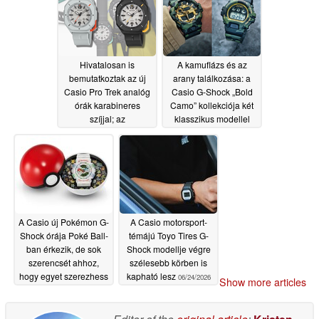
Hivatalosan is
A kamuflázs és az
bemutatkoztak az új
arany találkozása: a
Casio Pro Trek analóg
Casio G-Shock „Bold
órák karabineres
Camo” kollekciója két
szíjjal; az
klasszikus modellel
előrendelések már
érkezik az Egyesült
elérhetők
Királyságba
07/02/2026
06/29/2026
A Casio új Pokémon G-
A Casio motorsport-
Shock órája Poké Ball-
témájú Toyo Tires G-
ban érkezik, de sok
Shock modellje végre
szerencsét ahhoz,
szélesebb körben is
hogy egyet szerezhess
kapható lesz
06/24/2026
Show more articles
belőle!
06/26/2026