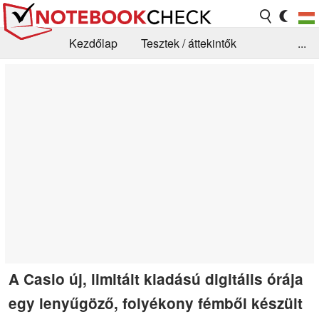
Kezdőlap
Tesztek / áttekintők
...
Hírek
GYIK / Technológia / Benchmarkok
Könyvtár
Kapcsolat
A Casio új, limitált kiadású digitális órája
egy lenyűgöző, folyékony fémből készült