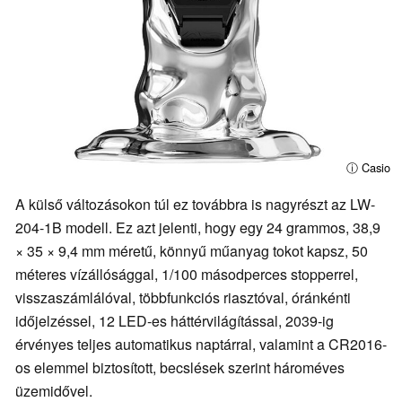
ⓘ Casio
A külső változásokon túl ez továbbra is nagyrészt az LW-
204-1B modell. Ez azt jelenti, hogy egy 24 grammos, 38,9
× 35 × 9,4 mm méretű, könnyű műanyag tokot kapsz, 50
méteres vízállósággal, 1/100 másodperces stopperrel,
visszaszámlálóval, többfunkciós riasztóval, óránkénti
időjelzéssel, 12 LED-es háttérvilágítással, 2039-ig
érvényes teljes automatikus naptárral, valamint a CR2016-
os elemmel biztosított, becslések szerint hároméves
üzemidővel.