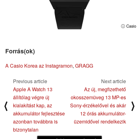
ⓘ Casio
Forrás(ok)
A Casio Korea az Instagramon
,
GRAGG
Previous article
Next article
Apple A Watch 13
Az új, megfizethető
állítólag végre új
okosszemüveg 13 MP-es
⟨
⟩
kialakítást kap, az
Sony-érzékelővel és akár
akkumulátor fejlesztése
12 órás akkumulátor-
azonban továbbra is
üzemidővel rendelkezik
bizonytalan