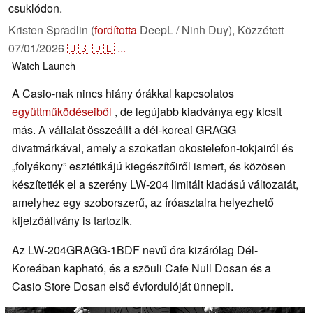
csuklódon.
Kristen Spradlin (
fordította
DeepL / Ninh Duy),
Közzétett
07/01/2026
🇺🇸
🇩🇪
...
Watch
Launch
A Casio-nak nincs hiány órákkal kapcsolatos
együttműködéseiből
, de legújabb kiadványa egy kicsit
más. A vállalat összeállt a dél-koreai GRAGG
divatmárkával, amely a szokatlan okostelefon-tokjairól és
„folyékony” esztétikájú kiegészítőiről ismert, és közösen
készítették el a szerény LW-204 limitált kiadású változatát,
amelyhez egy szoborszerű, az íróasztalra helyezhető
kijelzőállvány is tartozik.
Az LW-204GRAGG-1BDF nevű óra kizárólag Dél-
Koreában kapható, és a szöuli Cafe Null Dosan és a
Casio Store Dosan első évfordulóját ünnepli.