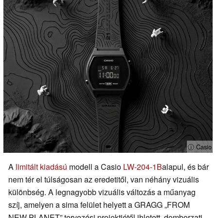
ⓘ Casio
A
limitált kiadású
modell a Casio
LW-204-1B
alapul, és bár
nem tér el túlságosan az eredetitől, van néhány vizuális
különbség. A legnagyobb vizuális változás a műanyag
szíj, amelyen a sima felület helyett a GRAGG „FROM
NEW PLANET” tervezési projektjétől ihletett, domborzati