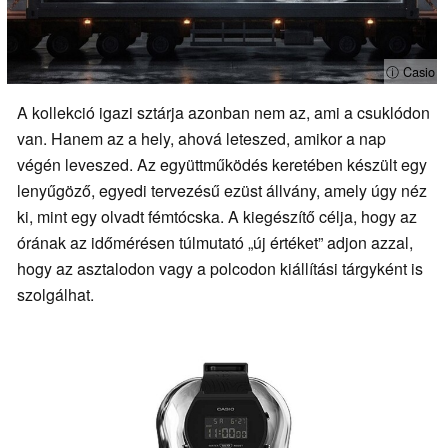
ⓘ Casio
A kollekció igazi sztárja azonban nem az, ami a csuklódon
van. Hanem az a hely, ahová leteszed, amikor a nap
végén leveszed. Az együttműködés keretében készült egy
lenyűgöző, egyedi tervezésű ezüst állvány, amely úgy néz
ki, mint egy olvadt fémtócska. A kiegészítő célja, hogy az
órának az időmérésen túlmutató „új értéket” adjon azzal,
hogy az asztalodon vagy a polcodon kiállítási tárgyként is
szolgálhat.