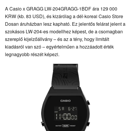
A Casio x GRAGG LW-204GRAGG-1BDF ára 129 000
KRW (kb. 83 USD), és kizárólag a dél-koreai Casio Store
Dosan áruházban lesz kapható. Ez jelentős felárat jelent a
szokásos LW-204-es modellhez képest, de a csomagban
szereplő kijelzőállvány – és az a tény, hogy limitált
kiadásról van szó – egyértelműen a hozzáadott érték
legnagyobb részét képezi.