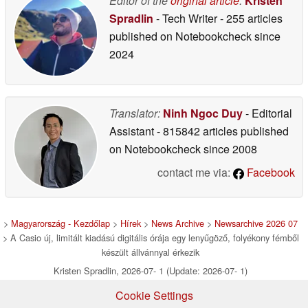
Editor of the
original article
:
Kristen
Spradlin
- Tech Writer
- 255 articles
published on Notebookcheck
since
2024
Translator:
Ninh Ngoc Duy
- Editorial
Assistant
- 815842 articles published
on Notebookcheck
since 2008
contact me via:
Facebook
>
Magyarország - Kezdőlap
>
Hírek
>
News Archive
>
Newsarchive 2026 07
> A Casio új, limitált kiadású digitális órája egy lenyűgöző, folyékony fémből
készült állvánnyal érkezik
Kristen Spradlin, 2026-07- 1 (Update: 2026-07- 1)
Cookie Settings