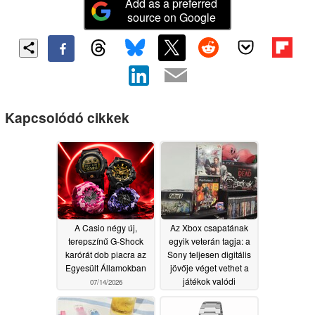
Add as a preferred
source on Google
Kapcsolódó cikkek
A Casio négy új,
Az Xbox csapatának
terepszínű G-Shock
egyik veterán tagja: a
karórát dob piacra az
Sony teljesen digitális
Egyesült Államokban
jövője véget vethet a
játékok valódi
07/14/2026
tulajdonjogának
07/13/2026