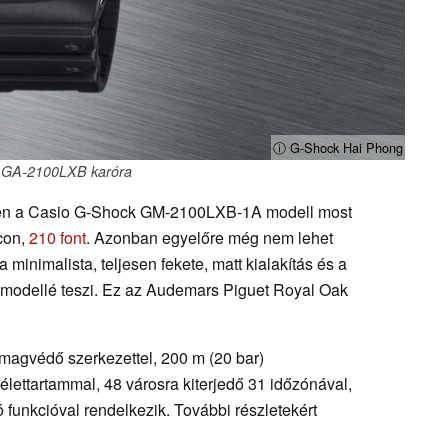
ⓘ G-Shock Hai Phong
 GA-2100LXB karóra
tően a Casio G-Shock GM-2100LXB-1A modell most
acon,
210 font
. Azonban egyelőre még nem lehet
minimalista, teljesen fekete, matt kialakítás és a
 modellé teszi. Ez az Audemars Piguet Royal Oak
magvédő szerkezettel, 200 m (20 bar)
lettartammal, 48 városra kiterjedő 31 időzónával,
 funkcióval rendelkezik. További részletekért