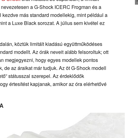
, nevezetesen a G-Shock ICERC Frogman és a
l kezdve más standard modellekig, mint például a
 a Luxe Black sorozat. A július sem kivétel ez
oldalán, köztük limitált kiadású együttműködéses
ard modellt. Az órák neveit alább felsoroltuk; ott
an megjegyezni, hogy egyes modellek pontos
 de az áraikat már tudjuk. Az öt G-Shock modell
tő” státusszal szerepel. Az érdeklődők
ogy értesítést kapjanak, amikor az óra elérhetővé
7A