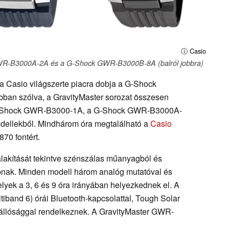
ⓘ Casio
R-B3000A-2A és a G-Shock GWR-B3000B-8A (balról jobbra)
 a Casio világszerte piacra dobja a G-Shock
abban szólva, a GravityMaster sorozat összesen
 G-Shock GWR-B3000-1A, a G-Shock GWR-B3000A-
llekből. Mindhárom óra megtalálható a
Casio
870 fontért.
akítását tekintve szénszálas műanyagból és
apnak. Minden modell három analóg mutatóval és
lyek a 3, 6 és 9 óra irányában helyezkednek el. A
iband 6) órái Bluetooth-kapcsolattal, Tough Solar
ízállósággal rendelkeznek. A GravityMaster GWR-