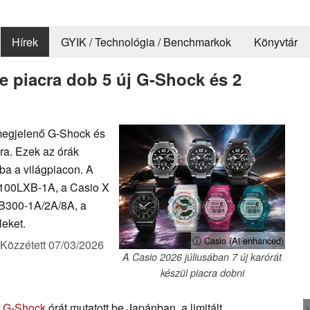
Hírek
GYIK / Technológia / Benchmarkok
Könyvtár
te piacra dob 5 új G-Shock és 2
 megjelenő G-Shock és
ra. Ezek az órák
ba a világpiacon. A
2100LXB-1A, a Casio X
300-1A/2A/8A, a
eket.
ⓘ Casio (Ai enhanced)
Közzétett
07/03/2026
A Casio 2026 júliusában 7 új karórát
készül piacra dobni
 G-Shock
órát mutatott be Japánban, a limitált