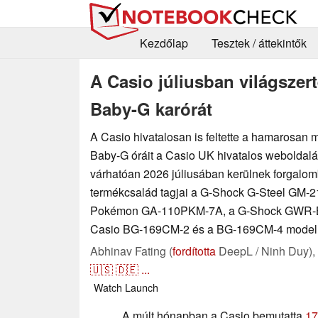
Kezdőlap
Tesztek / áttekintők
A Casio júliusban világszer
Baby-G karórát
A Casio hivatalosan is feltette a hamarosan
Baby-G óráit a Casio UK hivatalos weboldalá
várhatóan 2026 júliusában kerülnek forgalom
termékcsalád tagjai a G-Shock G-Steel GM-
Pokémon GA-110PKM-7A, a G-Shock GWR-B
Casio BG-169CM-2 és a BG-169CM-4 modell
Abhinav Fating (
fordította
DeepL / Ninh Duy),
🇺🇸
🇩🇪
...
Watch
Launch
A múlt hónapban a Casio bemutatta
17