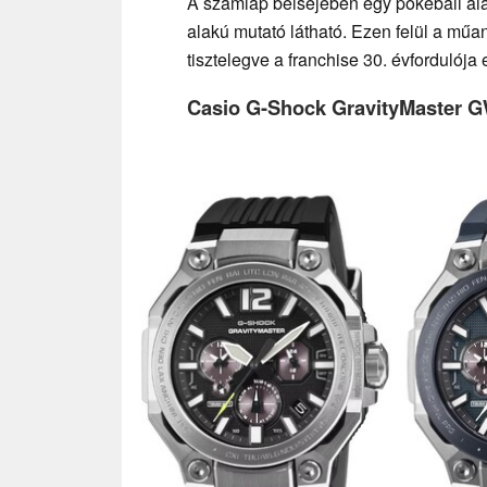
A számlap belsejében egy pokeball ala
alakú mutató látható. Ezen felül a mű
tisztelegve a franchise 30. évfordulója 
Casio G-Shock GravityMaster 