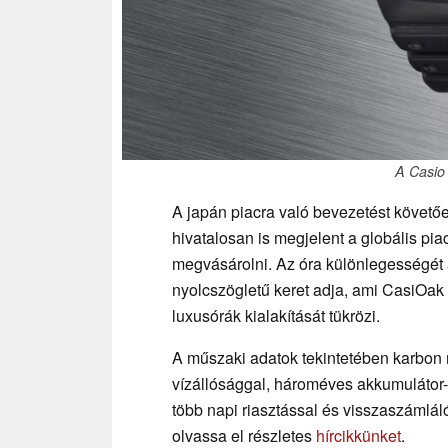
A Casio
A japán piacra való bevezetést köve
hivatalosan is megjelent a globális pi
megvásárolni. Az óra különlegességét a 
nyolcszögletű keret adja, ami CasiOak
luxusórák kialakítását tükrözi.
A műszaki adatok tekintetében karbon 
vízállósággal, hároméves akkumulátor-é
több napi riasztással és visszaszámláló
olvassa el részletes
hírcikkünket
.