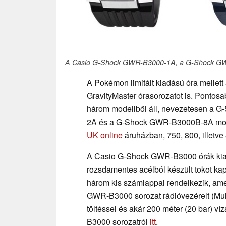
A Casio G-Shock GWR-B3000-1A, a G-Shock GW
A Pokémon limitált kiadású óra mellett
GravityMaster órasorozatot is. Pontos
három modellből áll, nevezetesen a
2A és a G-Shock GWR-B3000B-8A mode
UK online
áruházban, 750, 800, illetve 
A Casio G-Shock GWR-B3000 órák kial
rozsdamentes acélból készült tokot k
három kis számlappal rendelkezik, ame
GWR-B3000 sorozat rádióvezérelt (Mult
töltéssel és akár 200 méter (20 bar) v
B3000 sorozatról
itt
.