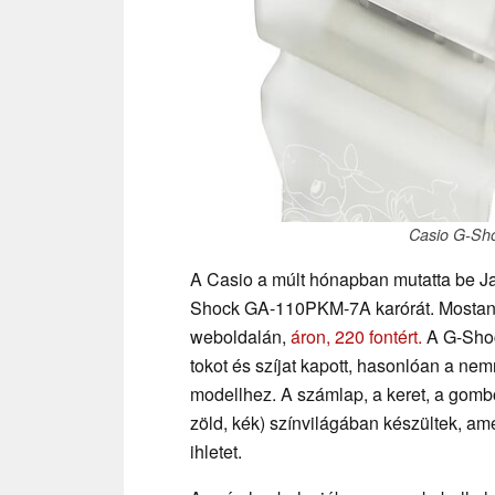
Casio G-Sh
A Casio a múlt hónapban mutatta be J
Shock GA-110PKM-7A karórát. Mostantól
weboldalán,
áron, 220 fontért.
A G-Shoc
tokot és szíjat kapott, hasonlóan a n
modellhez. A számlap, a keret, a gomb
zöld, kék) színvilágában készültek, a
ihletet.