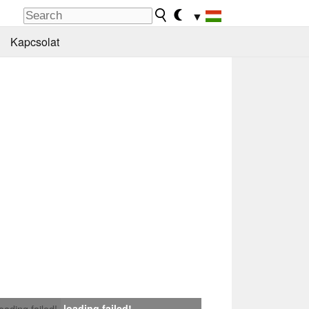
▼
Kapcsolat
loading failed!
loading failed!