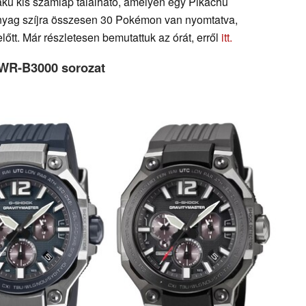
kú kis számlap található, amelyen egy Pikachu
anyag szíjra összesen 30 Pokémon van nyomtatva,
előtt. Már részletesen bemutattuk az órát, erről
itt.
GWR-B3000 sorozat