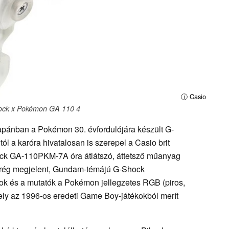
ⓘ Casio
ock x Pokémon GA 110 4
apánban a Pokémon 30. évfordulójára készült G-
 a karóra hivatalosan is szerepel a Casio brit
k GA-110PKM-7A óra átlátszó, áttetsző műanyag
emrég megjelent, Gundam-témájú G-Shock
ok és a mutatók a Pokémon jellegzetes RGB (piros,
mely az 1996-os eredeti Game Boy-játékokból merít