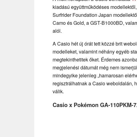
kiadású együttműködéses modellektől
Surfrider Foundation Japan modellektő
Camo és Gold, a GST-B1000BD, valamint
alól.
A Casio hét új órát tett közzé brit web
modelleket, valamint néhány egyéb stand
megtekinthetitek őket. Érdemes azonb
megjelenési dátumát még nem ismerjük,
mindegyike jelenleg „hamarosan elérhe
regisztrálhatnak a Casio weboldalán, h
válik.
Casio x Pokémon GA-110PKM-