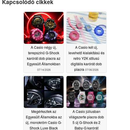
Kapcsolódó cikkek
A Casio négy új,
A Casio két új,
terepszínű G-Shock
levehető kialakítású és
karórát dob piacra az
retro Y2K stílusú
Egyesült Államokban
digitális karórát dob
piacra
07/14/2026
07/06/2026
Megérkeztek az
A Casio júliusban
Egyesült Államokba az
világszerte piacra dob
új, monokróm Casio G-
5 új G-Shock és 2
Shock Luxe Black
Baby-G karórát