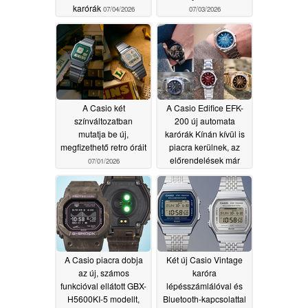
karórák
07/04/2026
07/03/2026
A Casio két
A Casio Edifice EFK-
színváltozatban
200 új automata
mutatja be új,
karórák Kínán kívül is
megfizethető retro óráit
piacra kerülnek, az
előrendelések már
07/01/2026
elérhetők
07/01/2026
A Casio piacra dobja
Két új Casio Vintage
az új, számos
karóra
funkcióval ellátott GBX-
lépésszámlálóval és
H5600KI-5 modellt,
Bluetooth-kapcsolattal