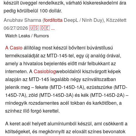
készült üveggel rendelkezik, várható kiskereskedelmi ára
pedig körülbelül 100 dollár.
Anubhav Sharma (
fordította
DeepL / Ninh Duy),
Közzétett
06/27/2026
🇺🇸
🇩🇪
...
Watch
Leaks / Rumors
A Casio
állítólag most készül bővíteni búvárstílusú
termékcsaládját az MTD-145-tel, egy új analóg órával,
amely a hivatalos bejelentés előtt már felbukkant az
interneten. A
Casioblog
weboldalról kiszivárgott képek
alapján az MTD-145 legalább négy színváltozatban
jelenik meg – fekete (MTD-145D-1A), ezüstszürke (MTD-
145D-7A), zöld (MTD-145D-3A) és kék (MTD-145D-2A) –
mindegyik rozsdamentes acél tokban és karkötőben, a
színhez illő forgó kerettel.
A keret acél helyett alumíniumból készül, ami csökkenti a
költségeket, és megkönnyíti az eloxált színes bevonatok