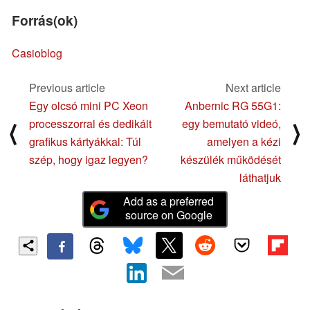
Forrás(ok)
Casioblog
Previous article
Next article
Egy olcsó mini PC Xeon
Anbernic RG 55G1:
processzorral és dedikált
egy bemutató videó,
⟨
⟩
grafikus kártyákkal: Túl
amelyen a kézi
szép, hogy igaz legyen?
készülék működését
láthatjuk
Add as a preferred
source on Google