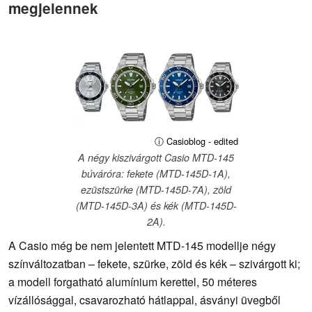
megjelennek
ⓘ Casioblog - edited
A négy kiszivárgott Casio MTD-145
búváróra: fekete (MTD-145D-1A),
ezüstszürke (MTD-145D-7A), zöld
(MTD-145D-3A) és kék (MTD-145D-
2A).
A Casio még be nem jelentett MTD-145 modellje négy
színváltozatban – fekete, szürke, zöld és kék – szivárgott ki;
a modell forgatható alumínium kerettel, 50 méteres
vízállósággal, csavarozható hátlappal, ásványi üvegből