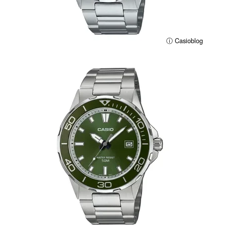
ⓘ Casioblog