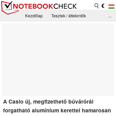
Kezdőlap
Tesztek / áttekintők
...
Hírek
GYIK / Technológia / Benchmarkok
Könyvtár
Kapcsolat
A Casio új, megfizethető búvárórái
forgatható alumínium kerettel hamarosan