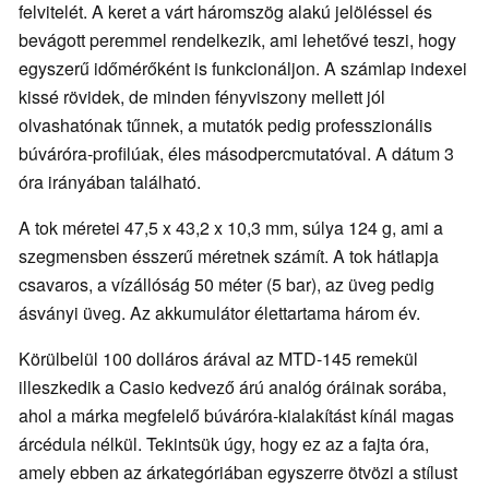
felvitelét. A keret a várt háromszög alakú jelöléssel és
bevágott peremmel rendelkezik, ami lehetővé teszi, hogy
egyszerű időmérőként is funkcionáljon. A számlap indexei
kissé rövidek, de minden fényviszony mellett jól
olvashatónak tűnnek, a mutatók pedig professzionális
búváróra-profilúak, éles másodpercmutatóval. A dátum 3
óra irányában található.
A tok méretei 47,5 x 43,2 x 10,3 mm, súlya 124 g, ami a
szegmensben ésszerű méretnek számít. A tok hátlapja
csavaros, a vízállóság 50 méter (5 bar), az üveg pedig
ásványi üveg. Az akkumulátor élettartama három év.
Körülbelül 100 dolláros árával az MTD-145 remekül
illeszkedik a Casio kedvező árú analóg óráinak sorába,
ahol a márka megfelelő búváróra-kialakítást kínál magas
árcédula nélkül. Tekintsük úgy, hogy ez az a fajta óra,
amely ebben az árkategóriában egyszerre ötvözi a stílust