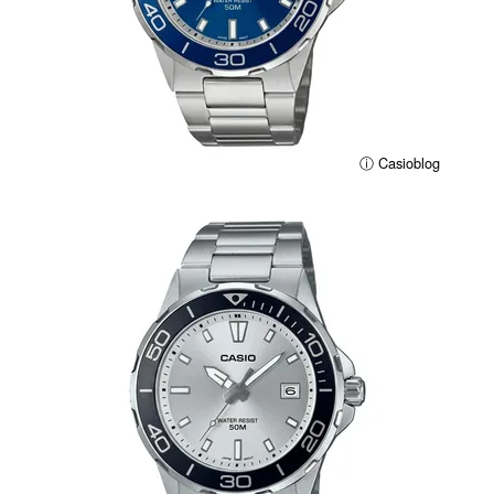
ⓘ Casioblog