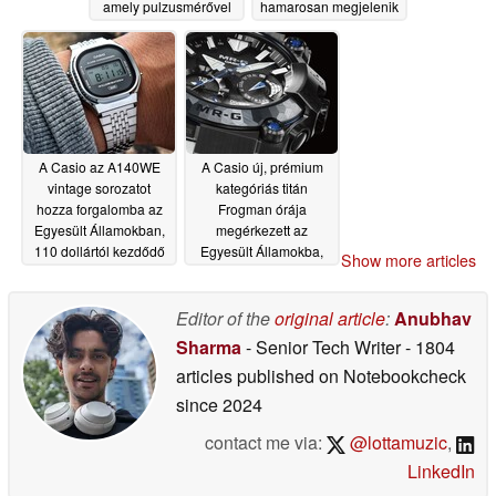
amely pulzusmérővel
hamarosan megjelenik
és MIP LCD-kijelzővel
06/29/2026
rendelkezik
07/01/2026
A Casio az A140WE
A Casio új, prémium
vintage sorozatot
kategóriás titán
hozza forgalomba az
Frogman órája
Egyesült Államokban,
megérkezett az
110 dollártól kezdődő
Egyesült Államokba,
Show more articles
áron
800 darabos limitált
06/28/2026
kiadásban
06/26/2026
Editor of the
original article
:
Anubhav
Sharma
- Senior Tech Writer
- 1804
articles published on Notebookcheck
since 2024
contact me via:
@lottamuzic
,
LinkedIn