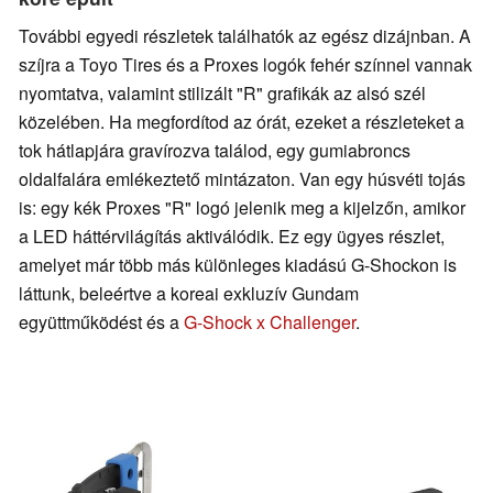
További egyedi részletek találhatók az egész dizájnban. A
szíjra a Toyo Tires és a Proxes logók fehér színnel vannak
nyomtatva, valamint stilizált "R" grafikák az alsó szél
közelében. Ha megfordítod az órát, ezeket a részleteket a
tok hátlapjára gravírozva találod, egy gumiabroncs
oldalfalára emlékeztető mintázaton. Van egy húsvéti tojás
is: egy kék Proxes "R" logó jelenik meg a kijelzőn, amikor
a LED háttérvilágítás aktiválódik. Ez egy ügyes részlet,
amelyet már több más különleges kiadású G-Shockon is
láttunk, beleértve a koreai exkluzív Gundam
együttműködést és a
G-Shock x Challenger
.