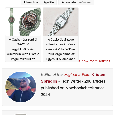
Államokban, négyféle
Államokban
06/17/2026
színváltozatban
06/18/2026
A Casio népszerű új
A Casio új, vintage
GA-2100
stílusú ana-digi órája
együttműködés
ezüstszínű karkötővel
keretében készült órája
kerül forgalomba az
végre felkerült az
Egyesült Államokban
Show more articles
amerikai forgalmazási
06/16/2026
listára
06/17/2026
Editor of the
original article
:
Kristen
Spradlin
- Tech Writer
- 260 articles
published on Notebookcheck
since
2024