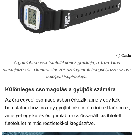
ⓘ Casio
A gumiabroncsok futófelületének grafikája, a Toyo Tires
márkajelzés és a kontrasztos kék szalaghurok hangsúlyozza az óra
autóipari inspirációját.
Különleges csomagolás a gyűjtők számára
Az óra egyedi csomagolásban érkezik, amely egy kék
bemutatódobozt és egy gyűjtői fekete fémdobozt tartalmaz,
amelyet egy kerék és gumiabroncs összeállítás ihletett,
futófelület-mintás részletekkel kiegészítve.