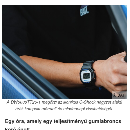
ⓘ BAIT
A DW5600TT25-1 megőrzi az ikonikus G-Shock négyzet alakú
órák kompakt méreteit és mindennapi viselhetőségét.
Egy óra, amely egy teljesítményű gumiabroncs
köré épült