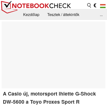
Kezdőlap
Tesztek / áttekintők
...
Hírek
GYIK / Technológia / Benchmarkok
Könyvtár
Kapcsolat
A Casio új, motorsport ihlette G-Shock
DW-5600 a Toyo Proxes Sport R