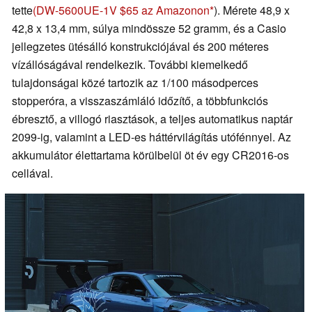
tette
(DW-5600UE-1V $65 az Amazonon
). Mérete 48,9 x
42,8 x 13,4 mm, súlya mindössze 52 gramm, és a Casio
jellegzetes ütésálló konstrukciójával és 200 méteres
vízállóságával rendelkezik. További kiemelkedő
tulajdonságai közé tartozik az 1/100 másodperces
stopperóra, a visszaszámláló időzítő, a többfunkciós
ébresztő, a villogó riasztások, a teljes automatikus naptár
2099-ig, valamint a LED-es háttérvilágítás utófénnyel. Az
akkumulátor élettartama körülbelül öt év egy CR2016-os
cellával.