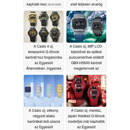
kapható lesz
első teljesen analóg
06/24/2026
Pro Trek óra
karabineres szíjjal
06/22/2026
A Casio 4 új,
A Casio új, MIP LCD-
terepszínű G-Shock
kijelzővel és optikai
karórát hoz forgalomba
pulzusmérővel ellátott
az Egyesült
GBX-H5600 karórái
Államokban, ingyenes
megjelennek az
terepszínű tok
Egyesült Államokban
kíséretében
06/19/2026
06/18/2026
A Casio új, vékony,
A Casio új, merész,
négyzet alakú
japán ihletésű G-Shock
karórákat dob piacra
modelljei már kaphatók
az Egyesült
az Egyesült