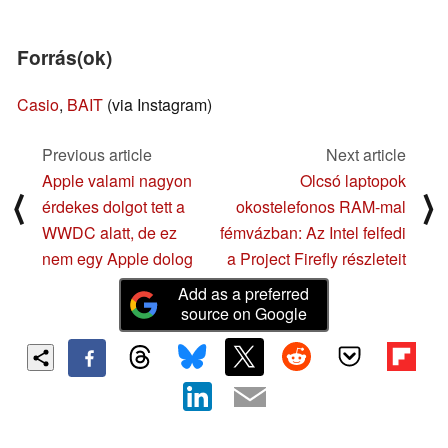
Forrás(ok)
Casio
,
BAIT
(via Instagram)
Previous article
Next article
Apple valami nagyon
Olcsó laptopok
⟨
⟩
érdekes dolgot tett a
okostelefonos RAM-mal
WWDC alatt, de ez
fémvázban: Az Intel felfedi
nem egy Apple dolog
a Project Firefly részleteit
Add as a preferred
source on Google