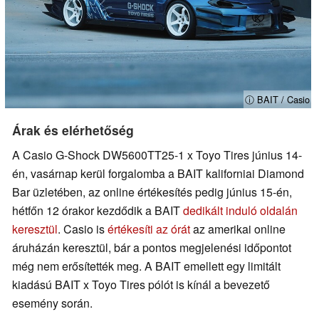
ⓘ BAIT / Casio
Árak és elérhetőség
A Casio G-Shock DW5600TT25-1 x Toyo Tires június 14-
én, vasárnap kerül forgalomba a BAIT kaliforniai Diamond
Bar üzletében, az online értékesítés pedig június 15-én,
hétfőn 12 órakor kezdődik a BAIT
dedikált induló oldalán
keresztül
. Casio is
értékesíti az órát
az amerikai online
áruházán keresztül, bár a pontos megjelenési időpontot
még nem erősítették meg. A BAIT emellett egy limitált
kiadású BAIT x Toyo Tires pólót is kínál a bevezető
esemény során.