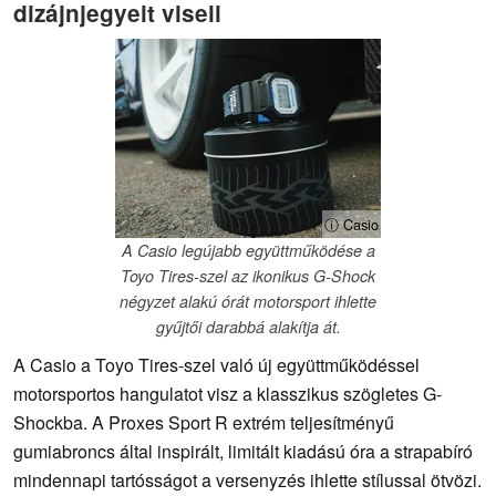
dizájnjegyeit viseli
ⓘ Casio
A Casio legújabb együttműködése a
Toyo Tires-szel az ikonikus G-Shock
négyzet alakú órát motorsport ihlette
gyűjtői darabbá alakítja át.
A Casio a Toyo Tires-szel való új együttműködéssel
motorsportos hangulatot visz a klasszikus szögletes G-
Shockba. A Proxes Sport R extrém teljesítményű
gumiabroncs által inspirált, limitált kiadású óra a strapabíró
mindennapi tartósságot a versenyzés ihlette stílussal ötvözi.