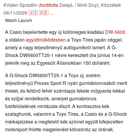
Kristen Spradlin (
fordította
DeepL / Ninh Duy),
Közzétett
06/11/2026
🇺🇸
🇩🇪
...
Watch
Launch
A Casio bejelentette egy új különleges kiadású
DW-5600
a oldalon
együttműködésben
a Toyo Tires japán céggel,
amely a nagy teljesítményű autógumikról ismert. A G-
Shock DW5600TT25-1 névre keresztelt óra június 14-én
jelenik meg az Egyesült Államokban 150 dollárért.
A G-Shock DW5600TT25-1 a Toyo új, extrém
teljesítményű Proxes Sport R nyári gumiabroncsából merít
ihletet, és feltűnő fehér számlapja fekete műgyanta tokkal
és szíjjal rendelkezik, amelyet gumiabroncs
futófelületének mintázata díszít. A kontrasztos kék
szalaghurok, valamint a Toyo Tires, a Casio és a G-Shock
márkajelzése a megfelelő kék színnel együtt kifejezetten
motorsport ihlette megjelenést kölcsönöz az órának.