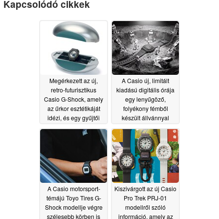
Kapcsolódó cikkek
Megérkezett az új,
A Casio új, limitált
retro-futurisztikus
kiadású digitális órája
Casio G-Shock, amely
egy lenyűgöző,
az űrkor esztétikáját
folyékony fémből
idézi, és egy gyűjtői
készült állvánnyal
értékű, időkapszula-
érkezik
07/01/2026
szerű tokban kerül
forgalomba
07/12/2026
A Casio motorsport-
Kiszivárgott az új Casio
témájú Toyo Tires G-
Pro Trek PRJ-01
Shock modellje végre
modellről szóló
szélesebb körben is
információ, amely az