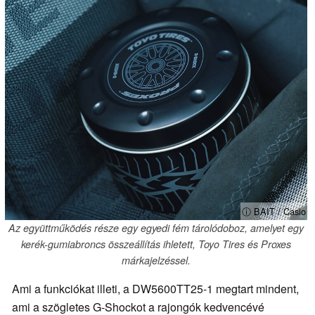
ⓘ BAIT / Casio
Az együttműködés része egy egyedi fém tárolódoboz, amelyet egy
kerék-gumiabroncs összeállítás ihletett, Toyo Tires és Proxes
márkajelzéssel.
Ami a funkciókat illeti, a DW5600TT25-1 megtart mindent,
ami a szögletes G-Shockot a rajongók kedvencévé