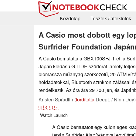
Kezdőlap
Tesztek / áttekintők
A Casio most dobott egy lo
Surfrider Foundation Japá
A Casio bemutatta a GBX100SFJ-1-et, a Surf
Japan kiadású G-LIDE szörfórát, amely teljes
biomassza műanyag szerkezetű, 20 ATM vízál
holdadatokkal, Bluetooth szinkronizálással é
rendelkezik. Az óra ára 29 700 jen, és Japán
Kristen Spradlin (
fordította
DeepL / Ninh Duy)
🇺🇸
🇩🇪
...
Watch
Launch
A Casio bemutatott egy különleges ki
japán Surfrider Alapítvánnyal együttm