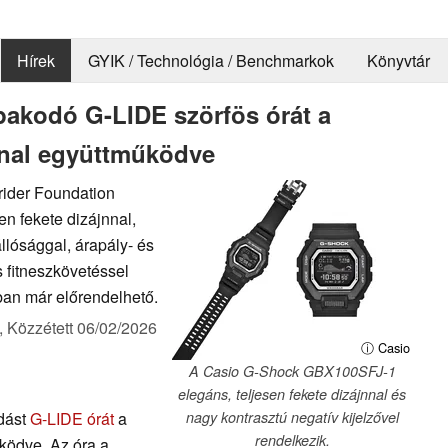
Hírek
GYIK / Technológia / Benchmarkok
Könyvtár
pakodó G-LIDE szörfös órát a
nnal együttműködve
rider Foundation
en fekete dizájnnal,
lósággal, árapály- és
s fitneszkövetéssel
ban már előrendelhető.
,
Közzétett
06/02/2026
ⓘ Casio
A Casio G-Shock GBX100SFJ-1
elegáns, teljesen fekete dizájnnal és
adást
G-LIDE órát
a
nagy kontrasztú negatív kijelzővel
rendelkezik.
űködve. Az óra a