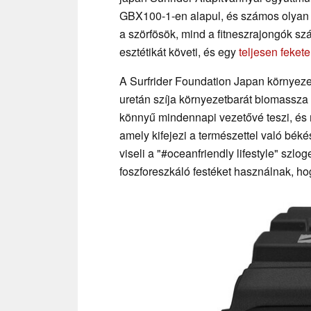
GBX100-1-en alapul, és számos olyan 
a szörfösök, mind a fitneszrajongók 
esztétikát követi, és egy
teljesen fekete
A Surfrider Foundation Japan környeze
uretán szíja környezetbarát biomassza
könnyű mindennapi vezetővé teszi, és m
amely kifejezi a természettel való békés
viseli a "#oceanfriendly lifestyle" szlog
foszforeszkáló festéket használnak, ho