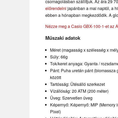
csomagolásban szállítjuk. Az ára 29 70
előrendelni
japánban a mai naptól, a hi
ebben a hónapban megkezdődik. A globá
Nézze meg a Casio GBX-100-1-et az
Műszaki adatok
Méret (magasság x szélesség x mély
Súly: 66g
Tok/keret anyaga: Gyanta / rozsdam
Pánt: Puha uretán pánt (biomassza 
között
Tartósság: Ütésálló szerkezet
Vízállóság: 20 ATM (200 méter)
Üveg: Szervetlen üveg
Képernyő: Képernyő: MIP (Memory in 
Pixel)