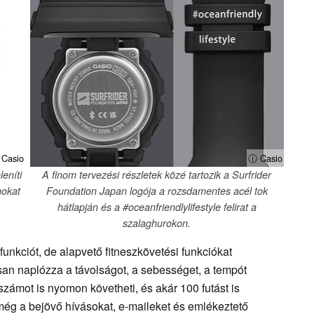
Casio
ⓘ Casio
leníti
A finom tervezési részletek közé tartozik a Surfrider
nokat
Foundation Japan logója a rozsdamentes acél tok
hátlapján és a #oceanfriendlylifestyle felirat a
szalaghurokon.
nkciót, de alapvető fitneszkövetési funkciókat
san naplózza a távolságot, a sebességet, a tempót
sszámot is nyomon követheti, és akár 100 futást is
a még a bejövő hívásokat, e-maileket és emlékeztető