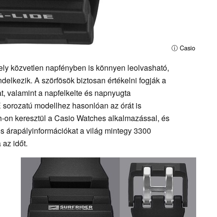
ⓘ Casio
ly közvetlen napfényben is könnyen leolvasható,
delkezik. A szörfösök biztosan értékelni fogják a
at, valamint a napfelkelte és napnyugta
E sorozatú modellhez hasonlóan az órát is
th-on keresztül a Casio Watches alkalmazással, és
 árapályinformációkat a világ mintegy 3300
 az időt.