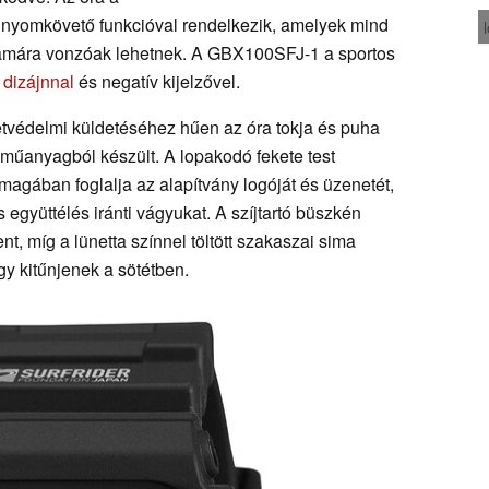
nyomkövető funkcióval rendelkezik, amelyek mind
számára vonzóak lehetnek. A GBX100SFJ-1 a sportos
 dizájnnal
és negatív kijelzővel.
tvédelmi küldetéséhez hűen az óra tokja és puha
 műanyagból készült. A lopakodó fekete test
agában foglalja az alapítvány logóját és üzenetét,
 együttélés iránti vágyukat. A szíjtartó büszkén
ent, míg a lünetta színnel töltött szakaszai sima
gy kitűnjenek a sötétben.