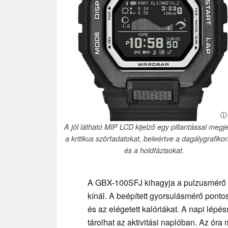
ⓘ 
A jól látható MIP LCD kijelző egy pillantással megje
a kritikus szörfadatokat, beleértve a dagálygrafiko
és a holdfázisokat.
A GBX-100SFJ kihagyja a pulzusmérő fu
kínál. A beépített gyorsulásmérő ponto
és az elégetett kalóriákat. A napi lépé
tárolhat az aktivitási naplóban. Az ór