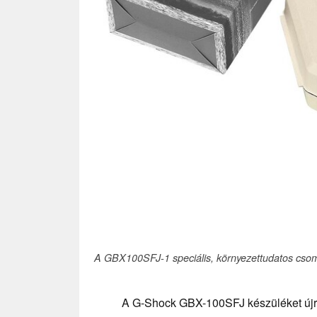
A GBX100SFJ-1 speciális, környezettudatos csom
A G-Shock GBX-100SFJ készüléket újra