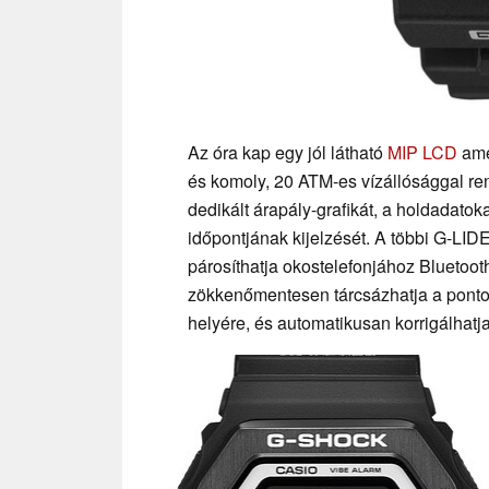
Az óra kap egy jól látható
MIP LCD
ame
és komoly, 20 ATM-es vízállósággal ren
dedikált árapály-grafikát, a holdadatok
időpontjának kijelzését. A többi G-LID
párosíthatja okostelefonjához Bluetoo
zökkenőmentesen tárcsázhatja a pontos
helyére, és automatikusan korrigálhatja