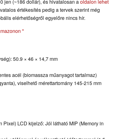
0 jen (~186 dollár), és hivatalosan a
oldalon lehet
vatalos értékesítés pedig a tervek szerint még
lis elérhetőségről egyelőre nincs hír.
 Amazonon
ség): 50.9 × 46 × 14,7 mm
entes acél (biomassza műanyagot tartalmaz)
gyanta), viselhető mérettartomány 145-215 mm
Pixel) LCD kijelző: Jól látható MIP (Memory in