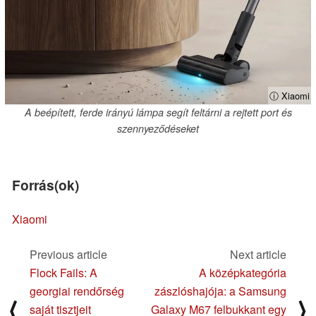
ⓘ Xiaomi
A beépített, ferde irányú lámpa segít feltárni a rejtett port és
szennyeződéseket
Forrás(ok)
Xiaomi
Previous article
Next article
Flock Fails: A
A középkategória
georgiai rendőrség
zászlóshajója: a Samsung
⟨
⟩
saját tisztjeit
Galaxy M67 felbukkant egy