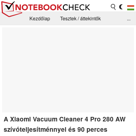
Kezdőlap
Tesztek / áttekintők
...
Hírek
GYIK / Technológia / Benchmarkok
Könyvtár
Kapcsolat
A Xiaomi Vacuum Cleaner 4 Pro 280 AW
szívóteljesítménnyel és 90 perces