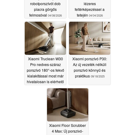
robotporszívót dob
lézeres
piacra görgős
feltérképezéssel a
felmosóval
tetején
04/08/2026
04/04/2026
Xiaomi Truclean W30
Xiaomi porszívó P30:
Pro nedves-száraz
Az új vezeték nélküli
porszívó 180°-os fekvő
porszívó könnyű és
kialakítással most már
praktikus
09/18/2025
hivatalosan is elérhető
Európában
12/08/2025
Xiaomi Floor Scrubber
4 Max: Új porszívó-