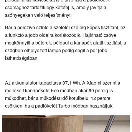
csomaghoz tartozik egy kefefej is, amely javítja a
szőnyegeken való teljesítményt.
Bár a porszívó szinte a szélétől széléig képes tisztítani, ez
a funkció a jobb oldalra korlátozódik. Hajlítható csöve
megkönnyíti a bútorok, például a kanapék alatti tisztítást, a
szögben elhelyezett lámpa pedig segít a por jobb
láthatóságában.
Az akkumulátor kapacitása 97,1 Wh. A Xiaomi szerint a
mellékelt kanapékefe Eco módban akár 90 percig is
működhet, bár a működési idő körülbelül 12 percre
csökken, ha a padlókefét Turbo módban használjuk.