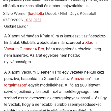
elbánik a makacs állati és emberi hajszálakkal is.
Silvio Werner (
fordította
DeepL / Ninh Duy),
Közzétett
07/09/2026
🇺🇸
🇩🇪
...
Gadget
Launch
A Xiaomi várhatóan Kínán túlra is kiterjeszti tisztítóeszköz-
kínálatát. Globális weboldalán már szerepel a
Xiaomi
Vacuum Cleaner 4 Pro
, bár a megjelenés részletei még
nem ismertek. Az árat egyelőre nem hozták
nyilvánosságra.
A Xiaomi Vacuum Cleaner 4 Pro egy vezeték nélküli kézi
porszívó, hasonlóan a Xiaomi által
az Amazonon
már
forgalmazott
egyéb modellekhez. Állítólag 280 légwatt
szívóteljesítményt biztosít – ezt a mértékegységet nem
szabad összetéveszteni az energiafogyasztással –, és úgy
tervezték, hogy a nehezebb, sűrűbb szennyeződéseket,
például a kis kavicsokat is eltávolítsa a padlóról. A