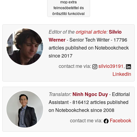
mop extra
felmosóbetéttel és
öntisztító funkcióval
05/14/2025
Editor of the
original article
:
Silvio
Werner
- Senior Tech Writer
- 17796
articles published on Notebookcheck
since 2017
contact me via:
silvio39191
,
LinkedIn
Translator:
Ninh Ngoc Duy
- Editorial
Assistant
- 816412 articles published
on Notebookcheck
since 2008
contact me via:
Facebook