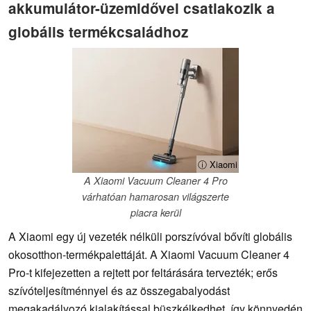
akkumulátor-üzemidővel csatlakozik a
globális termékcsaládhoz
ⓘ Xiaomi
A Xiaomi Vacuum Cleaner 4 Pro
várhatóan hamarosan világszerte
piacra kerül
A Xiaomi egy új vezeték nélküli porszívóval bővíti globális
okosotthon-termékpalettáját. A Xiaomi Vacuum Cleaner 4
Pro-t kifejezetten a rejtett por feltárására tervezték; erős
szívóteljesítménnyel és az összegabalyodást
megakadályozó kialakítással büszkélkedhet, így könnyedén