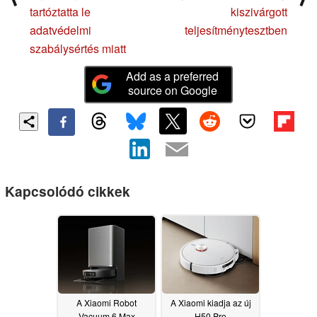
tartóztatta le
kiszivárgott
adatvédelmi
teljesítménytesztben
szabálysértés miatt
Add as a preferred
source on Google
Kapcsolódó cikkek
A Xiaomi Robot
A Xiaomi kiadja az új
Vacuum 6 Max
H50 Pro