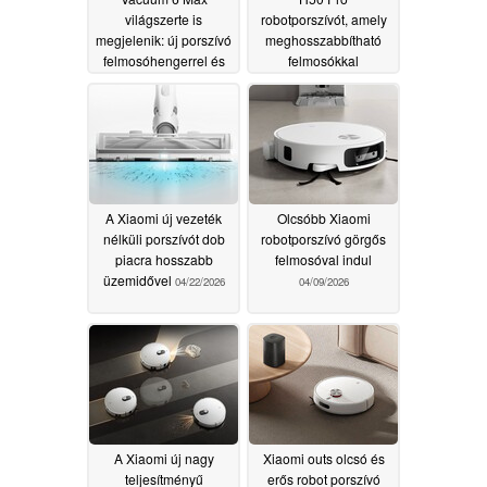
világszerte is
robotporszívót, amely
megjelenik: új porszívó
meghosszabbítható
felmosóhengerrel és
felmosókkal
mesterséges
rendelkezik
05/05/2026
intelligencia alapú
felismeréssel
06/26/2026
A Xiaomi új vezeték
Olcsóbb Xiaomi
nélküli porszívót dob
robotporszívó görgős
piacra hosszabb
felmosóval indul
üzemidővel
04/22/2026
04/09/2026
A Xiaomi új nagy
Xiaomi outs olcsó és
teljesítményű
erős robot porszívó