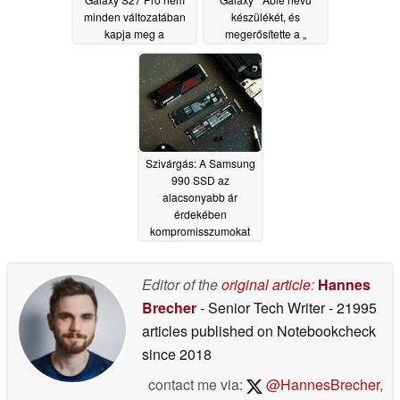
minden változatában
készülékét, és
kapja meg a
megerősítette a „
Snapdragon 8 Elite
Galaxy ” Watch9 és a „
Gen 6 processzort
Galaxy ” Watch Ultra2
létezését
07/07/2026
07/07/2026
Szivárgás: A Samsung
990 SSD az
alacsonyabb ár
érdekében
kompromisszumokat
köt a DRAM-válság
ellenére
07/06/2026
Editor of the
original article
:
Hannes
Brecher
- Senior Tech Writer
- 21995
articles published on Notebookcheck
since 2018
contact me via:
@HannesBrecher
,