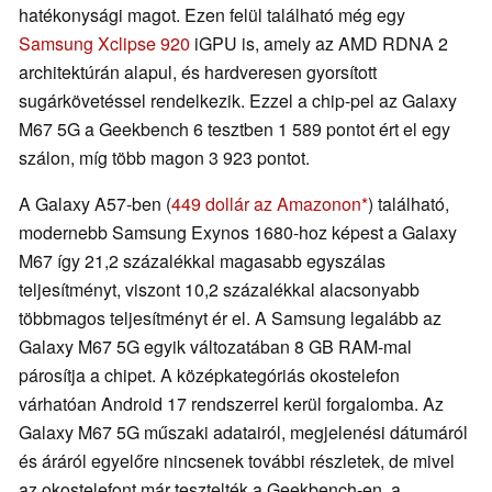
hatékonysági magot. Ezen felül található még egy
Samsung Xclipse 920
iGPU is, amely az AMD RDNA 2
architektúrán alapul, és hardveresen gyorsított
sugárkövetéssel rendelkezik. Ezzel a chip-pel az Galaxy
M67 5G a Geekbench 6 tesztben 1 589 pontot ért el egy
szálon, míg több magon 3 923 pontot.
A Galaxy A57-ben (
449 dollár az Amazonon
) található,
modernebb Samsung Exynos 1680-hoz képest a Galaxy
M67 így 21,2 százalékkal magasabb egyszálas
teljesítményt, viszont 10,2 százalékkal alacsonyabb
többmagos teljesítményt ér el. A Samsung legalább az
Galaxy M67 5G egyik változatában 8 GB RAM-mal
párosítja a chipet. A középkategóriás okostelefon
várhatóan Android 17 rendszerrel kerül forgalomba. Az
Galaxy M67 5G műszaki adatairól, megjelenési dátumáról
és áráról egyelőre nincsenek további részletek, de mivel
az okostelefont már tesztelték a Geekbench-en, a