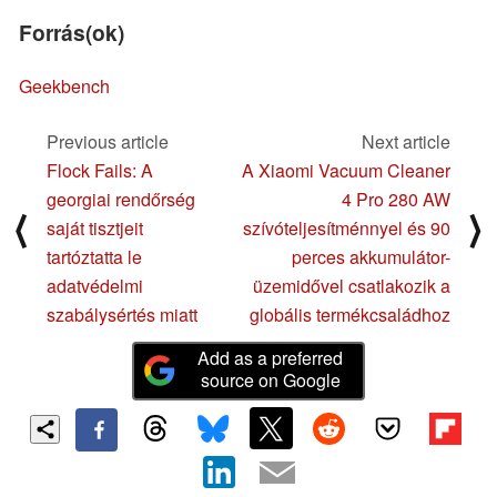
Forrás(ok)
Geekbench
Previous article
Next article
Flock Fails: A
A Xiaomi Vacuum Cleaner
georgiai rendőrség
4 Pro 280 AW
⟨
⟩
saját tisztjeit
szívóteljesítménnyel és 90
tartóztatta le
perces akkumulátor-
adatvédelmi
üzemidővel csatlakozik a
szabálysértés miatt
globális termékcsaládhoz
Add as a preferred
source on Google