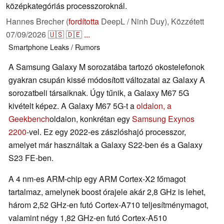
középkategóriás processzoroknál.
Hannes Brecher (
fordította
DeepL / Ninh Duy),
Közzétett
07/09/2026
🇺🇸
🇩🇪
...
Smartphone
Leaks / Rumors
A Samsung Galaxy M sorozatába tartozó okostelefonok
gyakran csupán kissé módosított változatai az Galaxy A
sorozatbeli társaiknak. Úgy tűnik, a Galaxy M67 5G
kivételt képez. A Galaxy M67 5G-t a
oldalon, a
Geekbench
oldalon, konkrétan egy
Samsung Exynos
2200
-vel. Ez egy 2022-es zászlóshajó processzor,
amelyet már használtak a Galaxy S22-ben és a Galaxy
S23 FE-ben.
A 4 nm-es ARM-chip egy ARM Cortex-X2 főmagot
tartalmaz, amelynek boost órajele akár 2,8 GHz is lehet,
három 2,52 GHz-en futó Cortex-A710 teljesítménymagot,
valamint négy 1,82 GHz-en futó Cortex-A510