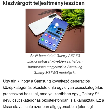
kiszivárgott teljesítménytesztben
Az itt bemutatott Galaxy A57 5G
piacra dobását követően várhatóan
hamarosan megjelenik a Samsung
Galaxy M67 5G modellje is.
Úgy tűnik, hogy a Samsung következő generációs
középkategóriás okostelefonja egy olyan csúcskategóriás
processzort használ, amelyet korábban egy „ Galaxy S”
nevű csúcskategóriás okostelefonban is alkalmaztak. Ez a
kissé elavult chip azonban alig gyorsabb a jelenlegi