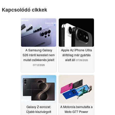
Kapcsolódó cikkek
A Samsung Galaxy
Apple Az iPhone Ultra
S26 iránti kereslet nem
állítólag már gyártás
mutat csökkenés jeleit
alatt áll
07/09/2026
07/12/2026
Galaxy Z-sorozat:
A Motorola bemutatta a
Újabb kiszivárgott
Moto G77 Power