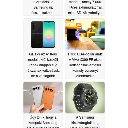
információk a
modellt, amely 7 000
Samsung új,
mAh-s akkumulátorral,
összecsukható
microSD-kártyahellyel
készülékeinek európai
és fejhallgató-
változatában használt
csatlakozóval
processzorokról
rendelkezik
07/08/2026
07/08/2026
Galaxy Az A18-as
1 100 USA-dollár alatt:
modellekről készült
A Vivo X300 FE okos
képek alapján alig
költségcsökkentései
látszanak változások,
komoly versenyt
de a vastagabb
jelentenek a
készülékház egy
csúcskategóriás
nagyobb
telefonok számára
akkumulátorra utal
07/08/2026
07/08/2026
Úgy tűnik, hogy a
A Samsung
kompakt Samsung
kiszivárogtatta a „
Galaxy S27 Pro nem
Galaxy ” Able nevű