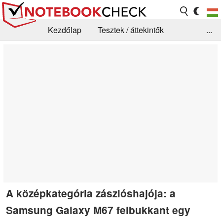
Kezdőlap
Tesztek / áttekintők
...
Hírek
GYIK / Technológia / Benchmarkok
Könyvtár
Kapcsolat
A középkategória zászlóshajója: a
Samsung Galaxy M67 felbukkant egy