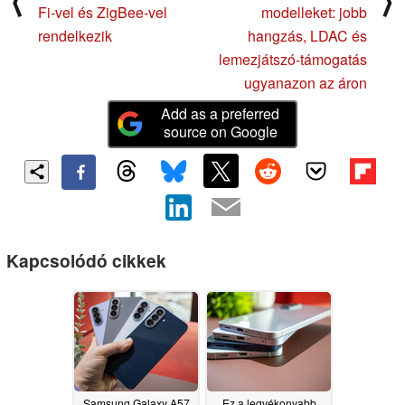
⟨
⟩
Fi-vel és ZigBee-vel
modelleket: jobb
rendelkezik
hangzás, LDAC és
lemezjátszó-támogatás
ugyanazon az áron
Add as a preferred
source on Google
Kapcsolódó cikkek
Samsung Galaxy A57
Ez a legvékonyabb