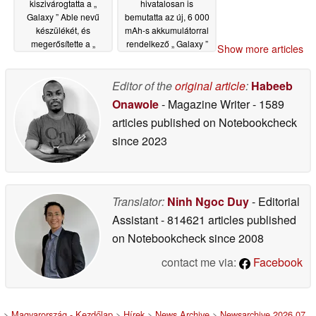
kiszivárogtatta a „
hivatalosan is
Galaxy ” Able nevű
bemutatta az új, 6 000
készülékét, és
mAh-s akkumulátorral
megerősítette a „
rendelkező „ Galaxy ”
Show more articles
Galaxy ” Watch9 és a „
M sorozatú
Galaxy ” Watch Ultra2
okostelefont
06/29/2026
létezését
Editor of the
original article
:
Habeeb
07/07/2026
Onawole
- Magazine Writer
- 1589
articles published on Notebookcheck
since 2023
Translator:
Ninh Ngoc Duy
- Editorial
Assistant
- 814621 articles published
on Notebookcheck
since 2008
contact me via:
Facebook
>
Magyarország - Kezdőlap
>
Hírek
>
News Archive
>
Newsarchive 2026 07