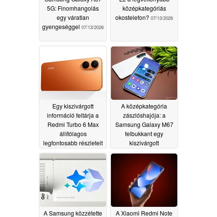
5G: Finomhangolás
középkategóriás
egy váratlan
okostelefon?
07/13/2026
gyengeséggel
07/13/2026
Egy kiszivárgott
A középkategória
információ feltárja a
zászlóshajója: a
Redmi Turbo 6 Max
Samsung Galaxy M67
állítólagos
felbukkant egy
legfontosabb részleteit
kiszivárgott
teljesítménytesztben
07/09/2026
07/09/2026
A Samsung közzétette
A Xiaomi Redmi Note