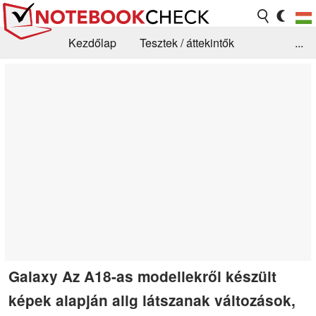
Kezdőlap
Tesztek / áttekintők
...
Hírek
GYIK / Technológia / Benchmarkok
Könyvtár
Kapcsolat
Galaxy Az A18-as modellekről készült
képek alapján alig látszanak változások,