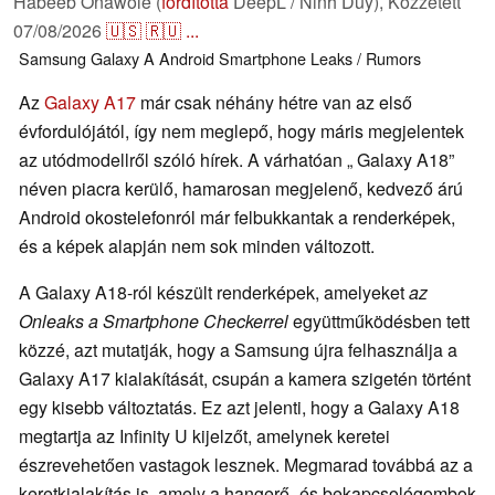
Habeeb Onawole (
fordította
DeepL / Ninh Duy),
Közzétett
07/08/2026
🇺🇸
🇷🇺
...
Samsung
Galaxy A
Android
Smartphone
Leaks / Rumors
Az
Galaxy A17
már csak néhány hétre van az első
évfordulójától, így nem meglepő, hogy máris megjelentek
az utódmodellről szóló hírek. A várhatóan „ Galaxy A18”
néven piacra kerülő, hamarosan megjelenő, kedvező árú
Android okostelefonról már felbukkantak a renderképek,
és a képek alapján nem sok minden változott.
A Galaxy A18-ról készült renderképek, amelyeket
az
Onleaks
a Smartphone Checkerrel
együttműködésben tett
közzé, azt mutatják, hogy a Samsung újra felhasználja a
Galaxy A17 kialakítását, csupán a kamera szigetén történt
egy kisebb változtatás. Ez azt jelenti, hogy a Galaxy A18
megtartja az Infinity U kijelzőt, amelynek keretei
észrevehetően vastagok lesznek. Megmarad továbbá az a
keretkialakítás is, amely a hangerő- és bekapcsológombok