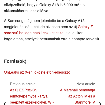
elképzelhető, hogy a Galaxy A18 is 6 000 mAh-s
akkumulátorral lesz ellátva.
A Samsung még nem jelentette be a Galaxy A18
megjelenési dátumát, de biztosan nem az új
Galaxy Z-
sorozatú hajtogatható készülékekkel
mellett kerül
forgalomba, amelyek bemutatását erre a hónapra tervezik.
Forrás(ok)
OnLeaks az X-en
,
okostelefon-ellenőrző
Previous article
Next article
Az új ESP32-C5
A Marshall bemutatja
érintőképernyős kártya
az Acton IV és a
beépített érzékelőkkel, Wi-
Stanmore IV