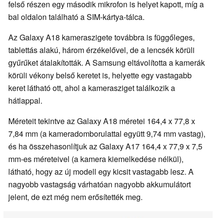
felső részen egy második mikrofon is helyet kapott, míg a
bal oldalon található a SIM-kártya-tálca.
Az Galaxy A18 kameraszigete továbbra is függőleges,
tablettás alakú, három érzékelővel, de a lencsék körüli
gyűrűket átalakították. A Samsung eltávolította a kamerák
körüli vékony belső keretet is, helyette egy vastagabb
keret látható ott, ahol a kamerasziget találkozik a
hátlappal.
Méreteit tekintve az Galaxy A18 méretei 164,4 x 77,8 x
7,84 mm (a kameradomborulattal együtt 9,74 mm vastag),
és ha összehasonlítjuk az Galaxy A17 164,4 x 77,9 x 7,5
mm-es méreteivel (a kamera kiemelkedése nélkül),
látható, hogy az új modell egy kicsit vastagabb lesz. A
nagyobb vastagság várhatóan nagyobb akkumulátort
jelent, de ezt még nem erősítették meg.