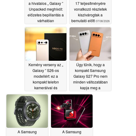
a hivatalos „ Galaxy ”
17 teljesítményére
Unpacked meghívót:
vonatkozó részletek
előzetes bepillantás a
kiszivárogtak a
várhatóan
bemutató előtt
07/08/2026
szeptemberben
megrendezésre kerülő
„ Apple ” eseménybe
07/08/2026
Kemény verseny az „
Úgy tűnik, hogy a
Galaxy ” S26-os
kompakt Samsung
modellért: ez a
Galaxy S27 Pro nem
kompakt telefon
minden változatában
kameráival és
kapja meg a
akkumulátor-
Snapdragon 8 Elite
élettartamával nyűgözi
Gen 6 processzort
le a felhasználókat
07/07/2026
07/08/2026
A Samsung
A Samsung