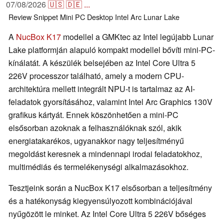
07/08/2026
🇺🇸
🇩🇪
...
Review Snippet
Mini PC
Desktop
Intel
Arc
Lunar Lake
A
NucBox K17
modellel a GMKtec az Intel legújabb Lunar
Lake platformján alapuló kompakt modellel bővíti mini-PC-
kínálatát. A készülék belsejében az Intel Core Ultra 5
226V processzor található, amely a modern CPU-
architektúra mellett integrált NPU-t is tartalmaz az AI-
feladatok gyorsításához, valamint Intel Arc Graphics 130V
grafikus kártyát. Ennek köszönhetően a mini-PC
elsősorban azoknak a felhasználóknak szól, akik
energiatakarékos, ugyanakkor nagy teljesítményű
megoldást keresnek a mindennapi irodai feladatokhoz,
multimédiás és termelékenységi alkalmazásokhoz.
Tesztjeink során a NucBox K17 elsősorban a teljesítmény
és a hatékonyság kiegyensúlyozott kombinációjával
nyűgözött le minket. Az Intel Core Ultra 5 226V bőséges