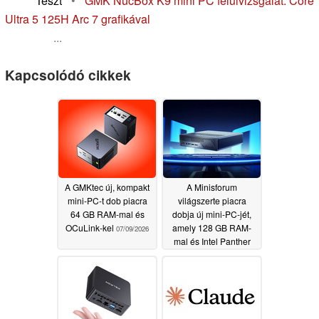
Teszt
•
GMK NucBox K9 mini PC felülvizsgálat: Core
Ultra 5 125H Arc 7 grafikával
...
Kapcsolódó cikkek
A GMKtec új, kompakt
A Minisforum
mini-PC-t dob piacra
világszerte piacra
64 GB RAM-mal és
dobja új mini-PC-jét,
OCuLink-kel
amely 128 GB RAM-
07/09/2026
mal és Intel Panther
Lake processzorral
rendelkezik
07/09/2026