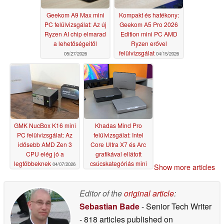
Geekom A9 Max mini
Kompakt és hatékony:
PC felülvizsgálat: Az új
Geekom A5 Pro 2026
Ryzen AI chip elmarad
Edition mini PC AMD
a lehetőségeitől
Ryzen erővel
felülvizsgálat
05/27/2026
04/15/2026
GMK NucBox K16 mini
Khadas Mind Pro
PC felülvizsgálat: Az
felülvizsgálat: Intel
idősebb AMD Zen 3
Core Ultra X7 és Arc
CPU elég jó a
grafikával ellátott
legtöbbeknek
csúcskategóriás mini
04/07/2026
Show more articles
PC, mint a Khadas
ökoszisztéma tökéletes
alapja
Editor of the
original article
:
03/17/2026
Sebastian Bade
- Senior Tech Writer
- 818 articles published on