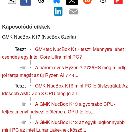
Kapcsolódó cikkek
GMK NucBox K17 (NucBox Széria)
Teszt
•
GMKtec NucBox K17 teszt: Mennyire lehet
csendes egy Intel Core Ultra mini PC?
|
Hír
•
A három éves Ryzen 7 7735HS még mindig
jól tartja magát az új Ryzen AI 7 44...
|
Teszt
•
GMK NucBox K16 mini PC felülvizsgálat: Az
idősebb AMD Zen 3 CPU elég jó a l...
|
Hír
•
A GMK NucBox K13 a gyorsabb CPU-
teljesítményt helyezi előtérbe a GPU-teljes...
|
Hír
•
A GMK NucBox K13 az egyik legkönnyebb
mini PC az Intel Lunar Lake-nek köszö...