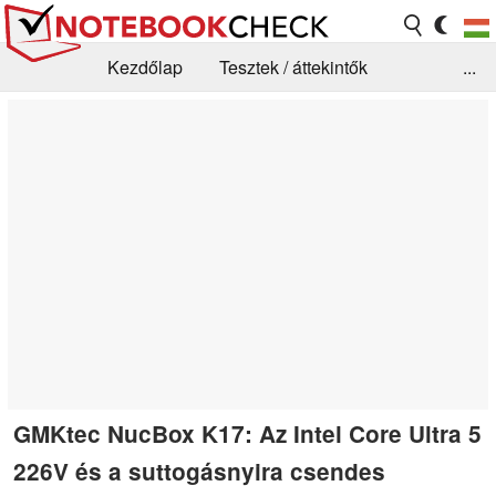
Kezdőlap
Tesztek / áttekintők
...
Hírek
GYIK / Technológia / Benchmarkok
Könyvtár
Kapcsolat
GMKtec NucBox K17: Az Intel Core Ultra 5
226V és a suttogásnyira csendes