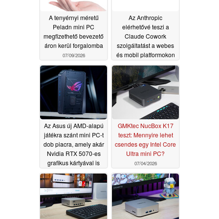
A tenyérnyi méretű
Az Anthropic
Peladn mini PC
elérhetővé teszi a
megfizethető bevezető
Claude Cowork
áron kerül forgalomba
szolgáltatást a webes
és mobil platformokon
07/09/2026
07/08/2026
Az Asus új AMD-alapú
GMKtec NucBox K17
játékra szánt mini PC-t
teszt: Mennyire lehet
dob piacra, amely akár
csendes egy Intel Core
Nvidia RTX 5070-es
Ultra mini PC?
grafikus kártyával is
07/04/2026
felszerelhető
07/08/2026