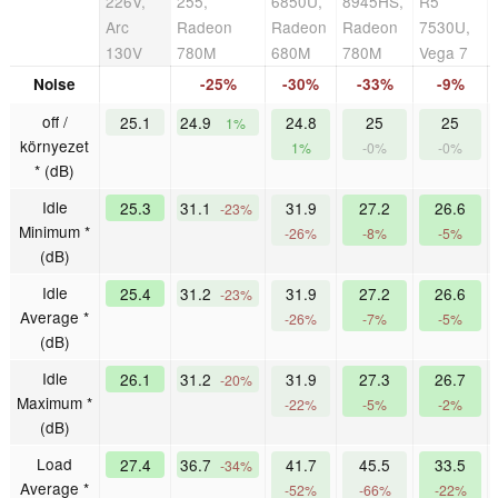
226V,
255,
6850U,
8945HS,
R5
Arc
Radeon
Radeon
Radeon
7530U,
130V
780M
680M
780M
Vega 7
Noise
-25%
-30%
-33%
-9%
off /
25.1
24.9
24.8
25
25
1%
környezet
1%
-0%
-0%
* (dB)
Idle
25.3
31.1
31.9
27.2
26.6
-23%
Minimum *
-26%
-8%
-5%
(dB)
Idle
25.4
31.2
31.9
27.2
26.6
-23%
Average *
-26%
-7%
-5%
(dB)
Idle
26.1
31.2
31.9
27.3
26.7
-20%
Maximum *
-22%
-5%
-2%
(dB)
Load
27.4
36.7
41.7
45.5
33.5
-34%
Average *
-52%
-66%
-22%