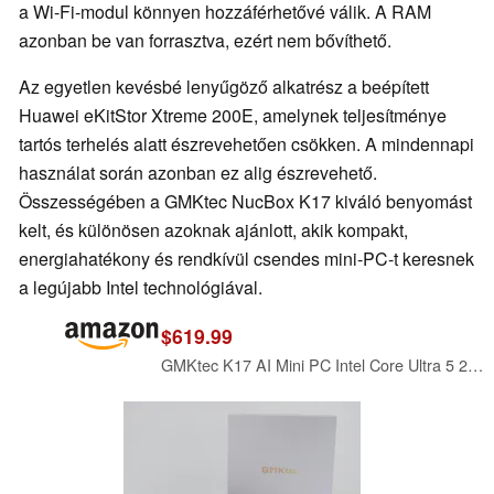
a Wi-Fi-modul könnyen hozzáférhetővé válik. A RAM
azonban be van forrasztva, ezért nem bővíthető.
Az egyetlen kevésbé lenyűgöző alkatrész a beépített
Huawei eKitStor Xtreme 200E, amelynek teljesítménye
tartós terhelés alatt észrevehetően csökken. A mindennapi
használat során azonban ez alig észrevehető.
Összességében a GMKtec NucBox K17 kiváló benyomást
kelt, és különösen azoknak ajánlott, akik kompakt,
energiahatékony és rendkívül csendes mini-PC-t keresnek
a legújabb Intel technológiával.
$619.99
GMKtec K17 AI Mini PC Intel Core Ultra 5 226V LPDDR5X 8533MT/s 97 Tops AI