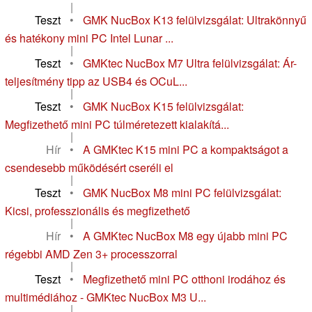
|
Teszt
•
GMK NucBox K13 felülvizsgálat: Ultrakönnyű
és hatékony mini PC Intel Lunar ...
|
Teszt
•
GMKtec NucBox M7 Ultra felülvizsgálat: Ár-
teljesítmény tipp az USB4 és OCuL...
|
Teszt
•
GMK NucBox K15 felülvizsgálat:
Megfizethető mini PC túlméretezett kialakítá...
|
Hír
•
A GMKtec K15 mini PC a kompaktságot a
csendesebb működésért cseréli el
|
Teszt
•
GMK NucBox M8 mini PC felülvizsgálat:
Kicsi, professzionális és megfizethető
|
Hír
•
A GMKtec NucBox M8 egy újabb mini PC
régebbi AMD Zen 3+ processzorral
|
Teszt
•
Megfizethető mini PC otthoni irodához és
multimédiához - GMKtec NucBox M3 U...
|