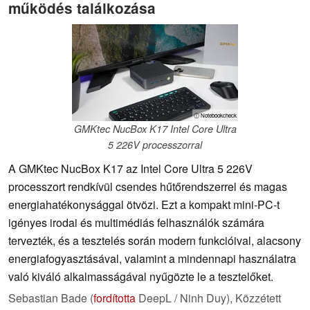
működés találkozása
ⓘ Notebookcheck
GMKtec NucBox K17 Intel Core Ultra
5 226V processzorral
A GMKtec NucBox K17 az Intel Core Ultra 5 226V
processzort rendkívül csendes hűtőrendszerrel és magas
energiahatékonysággal ötvözi. Ezt a kompakt mini-PC-t
igényes irodai és multimédiás felhasználók számára
tervezték, és a tesztelés során modern funkcióival, alacsony
energiafogyasztásával, valamint a mindennapi használatra
való kiváló alkalmasságával nyűgözte le a tesztelőket.
Sebastian Bade (
fordította
DeepL / Ninh Duy),
Közzétett