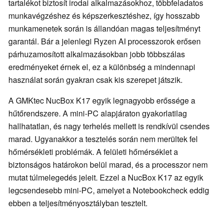
tartalékot biztosít irodai alkalmazásokhoz, többfeladatos
munkavégzéshez és képszerkesztéshez, így hosszabb
munkamenetek során is állandóan magas teljesítményt
garantál. Bár a jelenlegi Ryzen AI processzorok erősen
párhuzamosított alkalmazásokban jobb többszálas
eredményeket érnek el, ez a különbség a mindennapi
használat során gyakran csak kis szerepet játszik.
A GMKtec NucBox K17 egyik legnagyobb erőssége a
hűtőrendszere. A mini-PC alapjáraton gyakorlatilag
hallhatatlan, és nagy terhelés mellett is rendkívül csendes
marad. Ugyanakkor a tesztelés során nem merültek fel
hőmérsékleti problémák. A felületi hőmérséklet a
biztonságos határokon belül marad, és a processzor nem
mutat túlmelegedés jeleit. Ezzel a NucBox K17 az egyik
legcsendesebb mini-PC, amelyet a Notebookcheck eddig
ebben a teljesítményosztályban tesztelt.