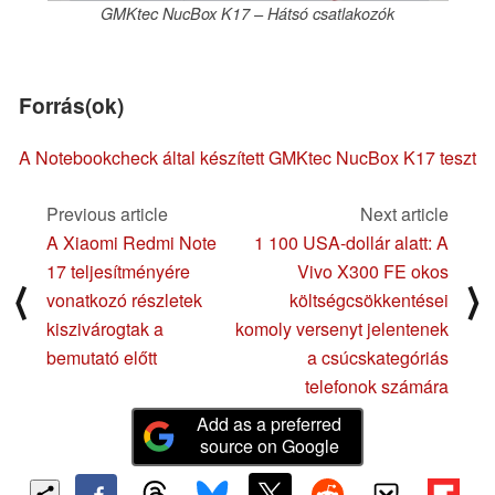
GMKtec NucBox K17 – Hátsó csatlakozók
Forrás(ok)
A Notebookcheck által készített GMKtec NucBox K17 teszt
Previous article
Next article
A Xiaomi Redmi Note
1 100 USA-dollár alatt: A
17 teljesítményére
Vivo X300 FE okos
⟨
⟩
vonatkozó részletek
költségcsökkentései
kiszivárogtak a
komoly versenyt jelentenek
bemutató előtt
a csúcskategóriás
telefonok számára
Add as a preferred
source on Google