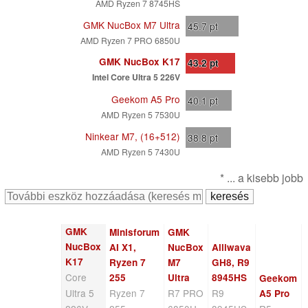
AMD Ryzen 7 8745HS
GMK NucBox M7 Ultra
45.7
pt
AMD Ryzen 7 PRO 6850U
GMK NucBox K17
43.2
pt
Intel Core Ultra 5 226V
Geekom A5 Pro
40.1
pt
AMD Ryzen 5 7530U
Ninkear M7, (16+512)
38.8
pt
AMD Ryzen 5 7430U
* ... a kisebb jobb
GMK
Minisforum
GMK
NucBox
AI X1,
NucBox
Alliwava
K17
Ryzen 7
M7
GH8, R9
Core
255
Ultra
8945HS
Geekom
Ultra 5
Ryzen 7
R7 PRO
R9
A5 Pro