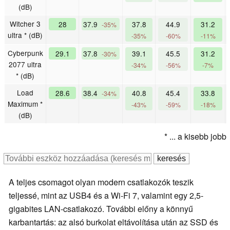
(dB)
Witcher 3
28
37.9
37.8
44.9
31.2
-35%
ultra * (dB)
-35%
-60%
-11%
Cyberpunk
29.1
37.8
39.1
45.5
31.2
-30%
2077 ultra
-34%
-56%
-7%
* (dB)
Load
28.6
38.4
40.8
45.4
33.8
-34%
Maximum *
-43%
-59%
-18%
(dB)
* ... a kisebb jobb
A teljes csomagot olyan modern csatlakozók teszik
teljessé, mint az USB4 és a Wi-Fi 7, valamint egy 2,5-
gigabites LAN-csatlakozó. További előny a könnyű
karbantartás: az alsó burkolat eltávolítása után az SSD és