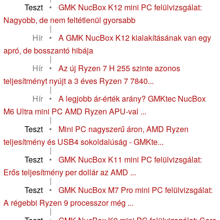
Teszt
•
GMK NucBox K12 mini PC felülvizsgálat:
Nagyobb, de nem feltétlenül gyorsabb
|
Hír
•
A GMK NucBox K12 kialakításának van egy
apró, de bosszantó hibája
|
Hír
•
Az új Ryzen 7 H 255 szinte azonos
teljesítményt nyújt a 3 éves Ryzen 7 7840...
|
Hír
•
A legjobb ár-érték arány? GMKtec NucBox
M6 Ultra mini PC AMD Ryzen APU-val ...
|
Teszt
•
Mini PC nagyszerű áron, AMD Ryzen
teljesítmény és USB4 sokoldalúság - GMKte...
|
Teszt
•
GMK NucBox K11 mini PC felülvizsgálat:
Erős teljesítmény per dollár az AMD ...
|
Teszt
•
GMK NucBox M7 Pro mini PC felülvizsgálat:
A régebbi Ryzen 9 processzor még ...
|