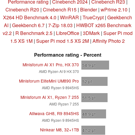
Performance rating
|
Cinebench 2024
|
Cinebench R23
|
Cinebench R20
|
Cinebench R15
|
Blender
|
wPrime 2.10
|
X264 HD Benchmark 4.0
|
WinRAR
|
TrueCrypt
|
Geekbench
AI
|
Geekbench 6.7
|
7-Zip 18.03
|
HWBOT x265 Benchmark
v2.2
|
R Benchmark 2.5
|
LibreOffice
|
3DMark
|
Super Pi mod
1.5 XS 1M
|
Super Pi mod 1.5 XS 2M
|
Affinity Photo 2
Performance rating - Percent
Minisforum AI X1 Pro, HX 370
54.9
pt
AMD Ryzen AI 9 HX 370
Minisforum EliteMini UM890 Pro
52
pt
AMD Ryzen 9 8945HS
Minisforum AI X1, Ryzen 7 255
51.5
pt
AMD Ryzen 7 255
Alliwava GH8, R9 8945HS
48.9
pt
AMD Ryzen 9 8945HS
Ninkear M8, 32+1TB
47.2
pt