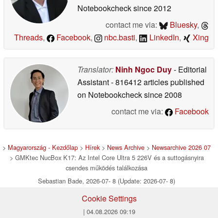
Notebookcheck
since 2012
contact me via:
Bluesky
,
Threads
,
Facebook
,
nbc.basti
,
LinkedIn
,
Xing
Translator:
Ninh Ngoc Duy
- Editorial
Assistant
- 816412 articles published
on Notebookcheck
since 2008
contact me via:
Facebook
>
Magyarország - Kezdőlap
>
Hírek
>
News Archive
>
Newsarchive 2026 07
> GMKtec NucBox K17: Az Intel Core Ultra 5 226V és a suttogásnyira
csendes működés találkozása
Sebastian Bade, 2026-07- 8 (Update: 2026-07- 8)
Cookie Settings
| 04.08.2026 09:19