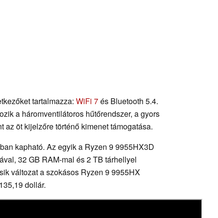
tkezőket tartalmazza:
WiFi 7
és Bluetooth 5.4.
ozik a háromventilátoros hűtőrendszer, a gyors
nt az öt kijelzőre történő kimenet támogatása.
óban kapható. Az egyik a Ryzen 9 9955HX3D
yával, 32 GB RAM-mal és 2 TB tárhellyel
ik változat a szokásos Ryzen 9 9955HX
135,19 dollár.