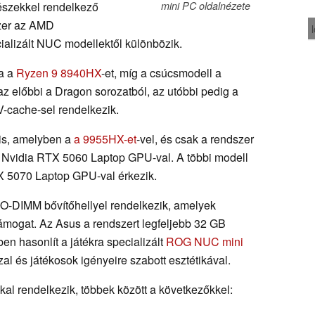
részekkel rendelkező
mini PC oldalnézete
szer az AMD
cializált NUC modellektől különbözik.
ja a
Ryzen 9 8940HX
-et, míg a csúcsmodell a
 az előbbi a Dragon sorozatból, az utóbbi pedig a
V-cache-sel rendelkezik.
 is, amelyben a
a 9955HX-et
-vel, és csak a rendszer
z Nvidia RTX 5060 Laptop GPU-val. A többi modell
X 5070 Laptop GPU-val érkezik.
SO-DIMM bővítőhellyel rendelkezik, amelyek
ámogat. Az Asus a rendszert legfeljebb 32 GB
ben hasonlít a játékra specializált
ROG NUC mini
l és játékosok igényeire szabott esztétikával.
al rendelkezik, többek között a következőkkel: