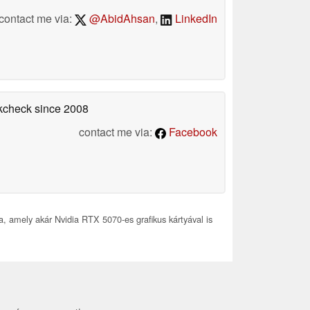
contact me via:
@AbidAhsan
,
LinkedIn
okcheck
since 2008
contact me via:
Facebook
, amely akár Nvidia RTX 5070-es grafikus kártyával is