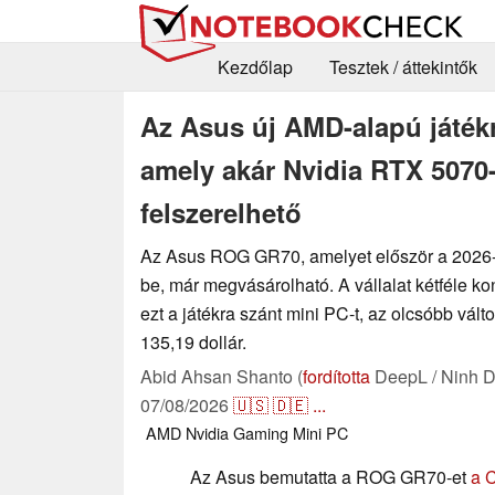
Kezdőlap
Tesztek / áttekintők
Az Asus új AMD-alapú játékr
amely akár Nvidia RTX 5070-
felszerelhető
Az Asus ROG GR70, amelyet először a 2026
be, már megvásárolható. A vállalat kétféle ko
ezt a játékra szánt mini PC-t, az olcsóbb válto
135,19 dollár.
Abid Ahsan Shanto (
fordította
DeepL / Ninh D
07/08/2026
🇺🇸
🇩🇪
...
AMD
Nvidia
Gaming
Mini PC
Az Asus bemutatta a ROG GR70-et
a 