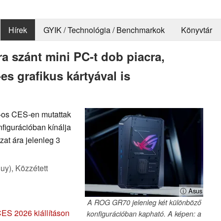
Hírek
GYIK / Technológia / Benchmarkok
Könyvtár
a szánt mini PC-t dob piacra,
es grafikus kártyával is
-os CES-en mutattak
nfigurációban kínálja
zat ára jelenleg 3
uy),
Közzétett
ⓘ Asus
A ROG GR70 jelenleg két különböző
CES 2026 kiállításon
konfigurációban kapható. A képen: a