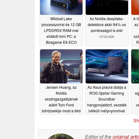
Wildcat Lake
Az Nvidia deepfake-
A G
processzorral és 12 GB
detektora akár 94%-os
az
LPDDR5X RAM-mal
pontosságot is elér
ellátott mini PC: a
sz
07/22/2026
Bosgame E6 ECO
R
379,99 dollárért kerül
V
forgalomba
07/25/2026
Jensen Huang, az
Az Asus piacra dobja a
Nvidia
ROG Gjallar Gaming
eg
vezérigazgatójának
Soundbar
aláírt Tom Ford
hangprojektort, vezeték
v
bőrdzsekije most a tiéd
nélküli mélynyomóval
lehet 16 darab RTX
és hangvezérlő
m
Sh
5090 grafikus kártya
központtal
r
07/10/2026
áráért
07/11/2026
Editor of the
original arti