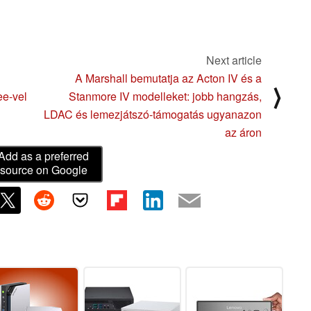
Next article
A Marshall bemutatja az Acton IV és a
⟩
ee-vel
Stanmore IV modelleket: jobb hangzás,
LDAC és lemezjátszó-támogatás ugyanazon
az áron
Add as a preferred
source on Google