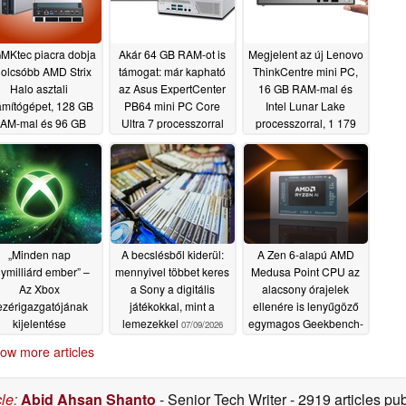
MKtec piacra dobja
Akár 64 GB RAM-ot is
Megjelent az új Lenovo
 olcsóbb AMD Strix
támogat: már kapható
ThinkCentre mini PC,
Halo asztali
az Asus ExpertCenter
16 GB RAM-mal és
ámítógépet, 128 GB
PB64 mini PC Core
Intel Lunar Lake
AM-mal és 96 GB
Ultra 7 processzorral
processzorral, 1 179
RAM-mal
dolláros áron
07/18/2026
07/16/2026
07/13/2026
„Minden nap
A becslésből kiderül:
A Zen 6-alapú AMD
ymilliárd ember” –
mennyivel többet keres
Medusa Point CPU az
Az Xbox
a Sony a digitális
alacsony órajelek
ezérigazgatójának
játékokkal, mint a
ellenére is lenyűgöző
kijelentése
lemezekkel
egymagos Geekbench-
07/09/2026
egdöbbentette a
teljesítményt nyújt
ow more articles
ajongókat
07/09/2026
07/09/2026
cle
:
Abid Ahsan Shanto
- Senior Tech Writer
- 2919 articles p