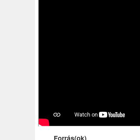
Forrás(ok)