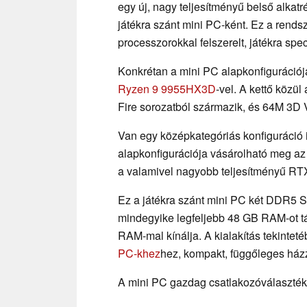
egy új, nagy teljesítményű belső alkat
játékra szánt mini PC-ként. Ez a rend
processzorokkal felszerelt, játékra spe
Konkrétan a mini PC alapkonfiguráció
Ryzen 9 9955HX3D
-vel. A kettő közül
Fire sorozatból származik, és 64M 3D 
Van egy középkategóriás konfiguráció
alapkonfigurációja vásárolható meg a
a valamivel nagyobb teljesítményű RT
Ez a játékra szánt mini PC két DDR5 
mindegyike legfeljebb 48 GB RAM-ot t
RAM-mal kínálja. A kialakítás tekinteté
PC-khez
hez, kompakt, függőleges házza
A mini PC gazdag csatlakozóválasztékk