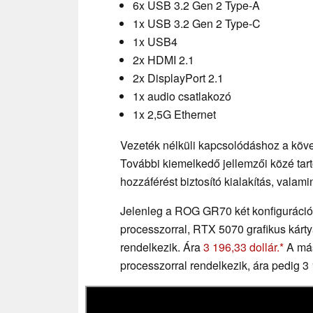
6x USB 3.2 Gen 2 Type-A
1x USB 3.2 Gen 2 Type-C
1x USB4
2x HDMI 2.1
2x DisplayPort 2.1
1x audio csatlakozó
1x 2,5G Ethernet
Vezeték nélküli kapcsolódáshoz a köve
További kiemelkedő jellemzői közé tart
hozzáférést biztosító kialakítás, valami
Jelenleg a ROG GR70 két konfiguráci
processzorral, RTX 5070 grafikus kárt
rendelkezik. Ára
3 196,33 dollár.
A más
processzorral rendelkezik, ára pedig 3 