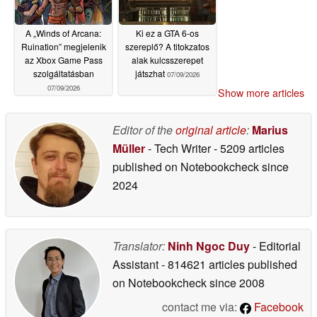
A „Winds of Arcana:
Ki ez a GTA 6-os
Ruination” megjelenik
szereplő? A titokzatos
az Xbox Game Pass
alak kulcsszerepet
szolgáltatásban
játszhat
07/09/2026
07/09/2026
Show more articles
Editor of the
original article
:
Marius
Müller
- Tech Writer
- 5209 articles
published on Notebookcheck
since
2024
Translator:
Ninh Ngoc Duy
- Editorial
Assistant
- 814621 articles published
on Notebookcheck
since 2008
contact me via:
Facebook