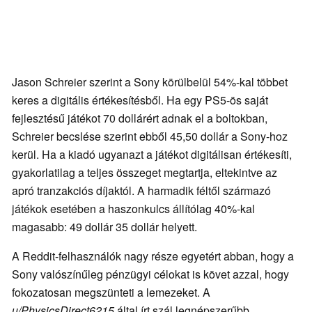
Jason Schreier szerint a Sony körülbelül 54%-kal többet
keres a digitális értékesítésből. Ha egy PS5-ös saját
fejlesztésű játékot 70 dollárért adnak el a boltokban,
Schreier becslése szerint ebből 45,50 dollár a Sony-hoz
kerül. Ha a kiadó ugyanazt a játékot digitálisan értékesíti,
gyakorlatilag a teljes összeget megtartja, eltekintve az
apró tranzakciós díjaktól. A harmadik féltől származó
játékok esetében a haszonkulcs állítólag 40%-kal
magasabb: 49 dollár 35 dollár helyett.
A Reddit-felhasználók nagy része egyetért abban, hogy a
Sony valószínűleg pénzügyi célokat is követ azzal, hogy
fokozatosan megszünteti a lemezeket. A
u/PhysicsDirect6215
által írt szál legnépszerűbb