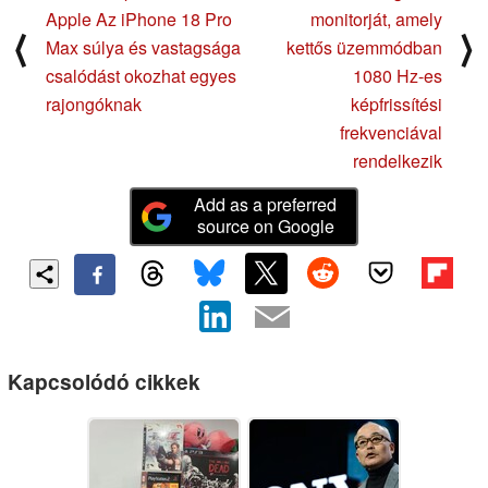
Apple Az iPhone 18 Pro
monitorját, amely
⟨
⟩
Max súlya és vastagsága
kettős üzemmódban
csalódást okozhat egyes
1080 Hz-es
rajongóknak
képfrissítési
frekvenciával
rendelkezik
Add as a preferred
source on Google
Kapcsolódó cikkek