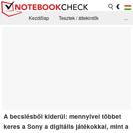
Kezdőlap
Tesztek / áttekintők
...
Hírek
GYIK / Technológia / Benchmarkok
Könyvtár
Kapcsolat
A becslésből kiderül: mennyivel többet
keres a Sony a digitális játékokkal, mint a