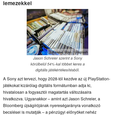
lemezekkel
ⓘ Aleksas Stan / Unsplash
Jason Schreier szerint a Sony
körülbelül 54%-kal többet keres a
digitális játékértékesítésből.
A Sony azt tervezi, hogy 2028-tól kezdve az új PlayStation-
játékokat kizárólag digitális formátumban adja ki,
hivatalosan a fogyasztói magatartás változásaira
hivatkozva. Ugyanakkor – amint azt Jason Schreier, a
Bloomberg újságírójának nyereségarányra vonatkozó
becslései is mutatják – a pénzügyi előnyöket nehéz