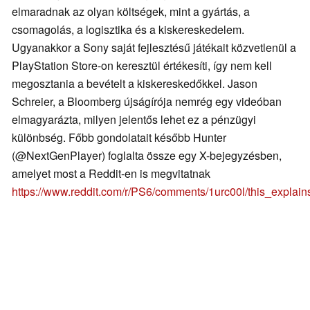
elmaradnak az olyan költségek, mint a gyártás, a
csomagolás, a logisztika és a kiskereskedelem.
Ugyanakkor a Sony saját fejlesztésű játékait közvetlenül a
PlayStation Store-on keresztül értékesíti, így nem kell
megosztania a bevételt a kiskereskedőkkel. Jason
Schreier, a Bloomberg újságírója nemrég egy videóban
elmagyarázta, milyen jelentős lehet ez a pénzügyi
különbség. Főbb gondolatait később Hunter
(@NextGenPlayer) foglalta össze egy X-bejegyzésben,
amelyet most a Reddit-en is megvitatnak
https://www.reddit.com/r/PS6/comments/1urc00l/this_explai