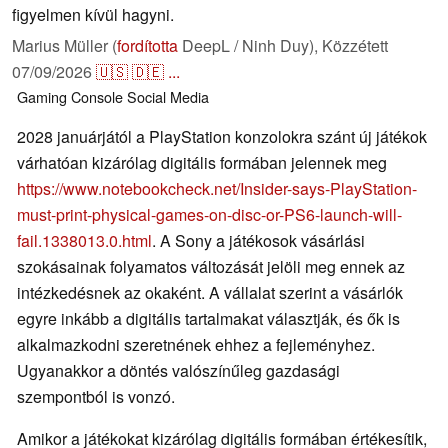
figyelmen kívül hagyni.
Marius Müller (
fordította
DeepL / Ninh Duy),
Közzétett
07/09/2026
🇺🇸
🇩🇪
...
Gaming
Console
Social Media
2028 januárjától a PlayStation konzolokra szánt új játékok
várhatóan kizárólag digitális formában jelennek meg
https://www.notebookcheck.net/Insider-says-PlayStation-
must-print-physical-games-on-disc-or-PS6-launch-will-
fail.1338013.0.html
. A Sony a játékosok vásárlási
szokásainak folyamatos változását jelöli meg ennek az
intézkedésnek az okaként. A vállalat szerint a vásárlók
egyre inkább a digitális tartalmakat választják, és ők is
alkalmazkodni szeretnének ehhez a fejleményhez.
Ugyanakkor a döntés valószínűleg gazdasági
szempontból is vonzó.
Amikor a játékokat kizárólag digitális formában értékesítik,