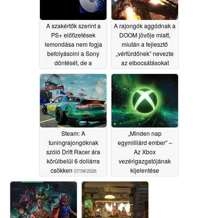
A szakértők szerint a
A rajongók aggódnak a
PS+ előfizetések
DOOM jövője miatt,
lemondása nem fogja
miután a fejlesztő
befolyásolni a Sony
„vérfürdőnek” nevezte
döntését, de a
az elbocsátásokat
játékosok másképp
07/10/2026
vélekednek
07/10/2026
Steam: A
„Minden nap
tuningrajongóknak
egymilliárd ember” –
szóló Drift Racer ára
Az Xbox
körülbelül 6 dollárra
vezérigazgatójának
csökken
kijelentése
07/09/2026
megdöbbentette a
rajongókat
07/09/2026