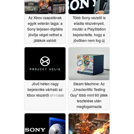
Az Xbox csapatának
Több Sony-vezető is
egyik veterán tagja: a
eladta részvényeit,
Sony teljesen digitális
miután a PlayStation
jövője véget vethet a
bejelentette, hogy a
játékok valódi
jövőben nem fog új
tulajdonjogának
játékokat fizikai
lemezen kiadni
07/13/2026
07/11/2026
Jövő héten nagy
Steam Machine: Az
bejelentés várható az
„Unscientific Testing
Xbox részéről
Guy” több mint 60 játék
07/11/2026
tesztelése után
megfogalmazta
véleményét
07/10/2026