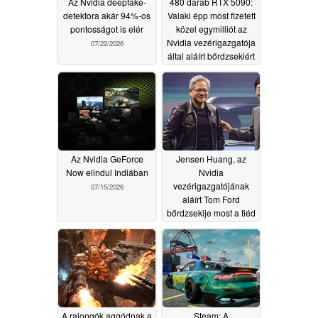
Az Nvidia deepfake-
480 darab RTX 5090:
detektora akár 94%-os
Valaki épp most fizetett
pontosságot is elér
közel egymilliót az
Nvidia vezérigazgatója
07/22/2026
által aláírt bőrdzsekiért
07/18/2026
Az Nvidia GeForce
Jensen Huang, az
Now elindul Indiában
Nvidia
vezérigazgatójának
07/15/2026
aláírt Tom Ford
bőrdzsekije most a tiéd
lehet 16 darab RTX
5090 grafikus kártya
áráért
07/11/2026
A rajongók aggódnak a
Steam: A