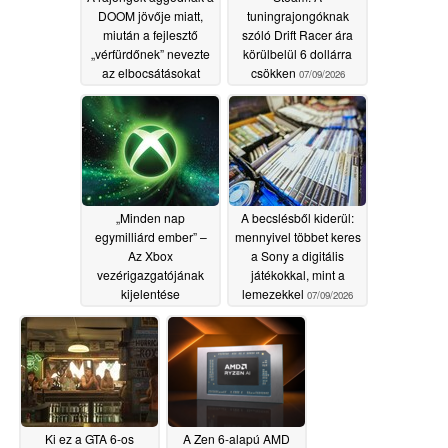
DOOM jövője miatt,
tuningrajongóknak
miután a fejlesztő
szóló Drift Racer ára
„vérfürdőnek” nevezte
körülbelül 6 dollárra
az elbocsátásokat
csökken
07/09/2026
07/10/2026
„Minden nap
A becslésből kiderül:
egymilliárd ember” –
mennyivel többet keres
Az Xbox
a Sony a digitális
vezérigazgatójának
játékokkal, mint a
kijelentése
lemezekkel
07/09/2026
megdöbbentette a
rajongókat
07/09/2026
Ki ez a GTA 6-os
A Zen 6-alapú AMD