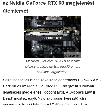
az Nvidia GeForce RTX 60 megjelenési
ütemtervét
ⓘ Unsplash
Az Nvidia GeForce RTX 60 sorozatú
játékos grafikus kártyái egyelőre nem
kerülnek forgalomba.
Sokat beszéltek már a következő generációs RDNA 5 AMD
Radeon és az Nvidia GeForce RTX 60 grafikus kártyák
lehetséges megjelenési időpontjairól. A „Moore’s Law Is
Dead” most az egyik Nvidia-forrásán keresztül újra
megerősítette az GeForce RTX 60 sorozatú kártyák