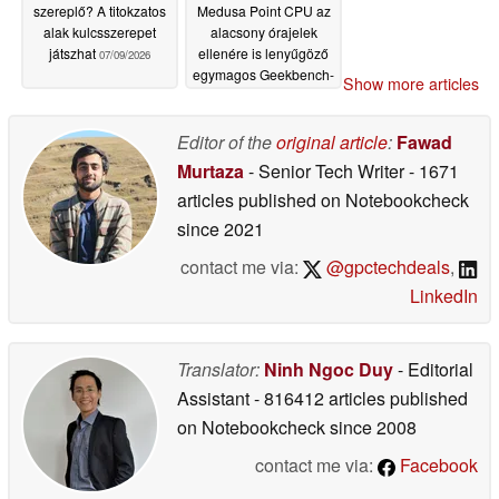
szereplő? A titokzatos
Medusa Point CPU az
alak kulcsszerepet
alacsony órajelek
játszhat
ellenére is lenyűgöző
07/09/2026
egymagos Geekbench-
Show more articles
teljesítményt nyújt
07/09/2026
Editor of the
original article
:
Fawad
Murtaza
- Senior Tech Writer
- 1671
articles published on Notebookcheck
since 2021
contact me via:
@gpctechdeals
,
LinkedIn
Translator:
Ninh Ngoc Duy
- Editorial
Assistant
- 816412 articles published
on Notebookcheck
since 2008
contact me via:
Facebook