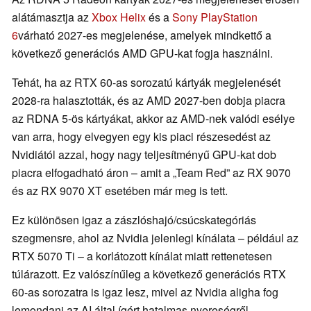
alátámasztja az
Xbox Helix
és a
Sony PlayStation
6
várható 2027-es megjelenése, amelyek mindkettő a
következő generációs AMD GPU-kat fogja használni.
Tehát, ha az RTX 60-as sorozatú kártyák megjelenését
2028-ra halasztották, és az AMD 2027-ben dobja piacra
az RDNA 5-ös kártyákat, akkor az AMD-nek valódi esélye
van arra, hogy elvegyen egy kis piaci részesedést az
Nvidiától azzal, hogy nagy teljesítményű GPU-kat dob
piacra elfogadható áron – amit a „Team Red” az RX 9070
és az RX 9070 XT esetében már meg is tett.
Ez különösen igaz a zászlóshajó/csúcskategóriás
szegmensre, ahol az Nvidia jelenlegi kínálata – például az
RTX 5070 Ti – a korlátozott kínálat miatt rettenetesen
túlárazott. Ez valószínűleg a következő generációs RTX
60-as sorozatra is igaz lesz, mivel az Nvidia aligha fog
lemondani az AI által ígért hatalmas nyereségről.