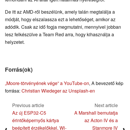
De itt az AMD-ről beszélünk, amely talán megtalálja a
módját, hogy elszalassza ezt a lehetőséget, amikor az
adódik. Csak az idő fogja megmutatni, mennyivel jobban
lesz felkészülve a Team Red arra, hogy kihasználja a
helyzetet.
Forrás(ok)
„Moore-törvényének vége” a YouTube-on
, A bevezető kép
forrása:
Christian Wiedeger az Unsplash-en
Previous article
Next article
Az új ESP32-C5
A Marshall bemutatja
érintőképernyős kártya
az Acton IV és a
beépített érzékelőkkel, Wi-
Stanmore IV