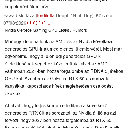
megjelenési ütemtervét.
Fawad Murtaza (
fordította
DeepL / Ninh Duy),
Közzétett
07/08/2026
🇺🇸
🇩🇪
...
Nvidia
Geforce
Gaming
GPU
Leaks / Rumors
Már egy ideje hallunk az AMD és az Nvidia következő
generációs GPU-inak megjelenési ütemtervéről. Most már
egyértelmű, hogy a jelenlegi generációs GPU-k
életciklusának végéhez közeledünk, mivel az AMD
várhatóan 2027-ben hozza forgalomba az RDNA 5 játékos
GPU-kat. Azonban az GeForce RTX 60-as sorozatú
kártyákkal kapcsolatos hírek meglehetősen csalódást
okoztak.
Ahelyett, hogy teljes körűen elindítaná a következő
generációs RTX 60-as sorozatot, az Nvidia állítólag azt
tervezi, hogy 2027-ben hozza forgalomba az RTX 50
Super sorozatú kártyákat. A „Moore’s Law Is Dead” egyik