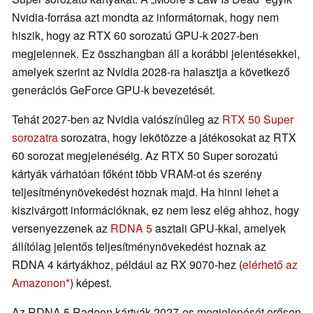
Nvidia-forrása azt mondta az informátornak, hogy nem
hiszik, hogy az RTX 60 sorozatú GPU-k 2027-ben
megjelennek. Ez összhangban áll a korábbi jelentésekkel,
amelyek szerint az Nvidia 2028-ra halasztja a következő
generációs GeForce GPU-k bevezetését.
Tehát 2027-ben az Nvidia valószínűleg az
RTX 50 Super
sorozatra
sorozatra, hogy lekötözze a játékosokat az RTX
60 sorozat megjelenéséig. Az RTX 50 Super sorozatú
kártyák várhatóan főként több VRAM-ot és szerény
teljesítménynövekedést hoznak majd. Ha hinni lehet a
kiszivárgott információknak, ez nem lesz elég ahhoz, hogy
versenyezzenek az
RDNA 5
asztali GPU-kkal, amelyek
állítólag jelentős teljesítménynövekedést hoznak az
RDNA 4 kártyákhoz, például az RX 9070-hez (
elérhető az
Amazonon
) képest.
Az RDNA 5 Radeon kártyák 2027-es megjelenését erősen