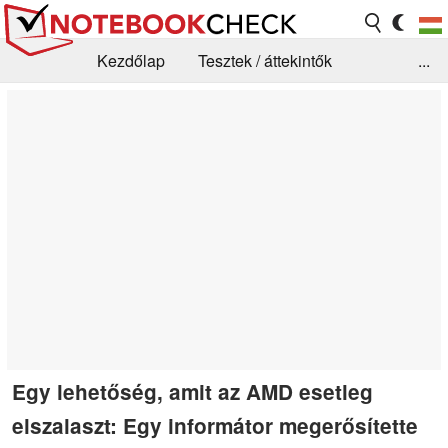
Kezdőlap
Tesztek / áttekintők
...
Hírek
GYIK / Technológia / Benchmarkok
Könyvtár
Kapcsolat
Egy lehetőség, amit az AMD esetleg
elszalaszt: Egy informátor megerősítette