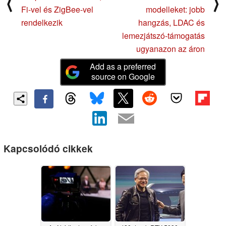
⟨
⟩
Fi-vel és ZigBee-vel
modelleket: jobb
rendelkezik
hangzás, LDAC és
lemezjátszó-támogatás
ugyanazon az áron
Add as a preferred
source on Google
Kapcsolódó cikkek