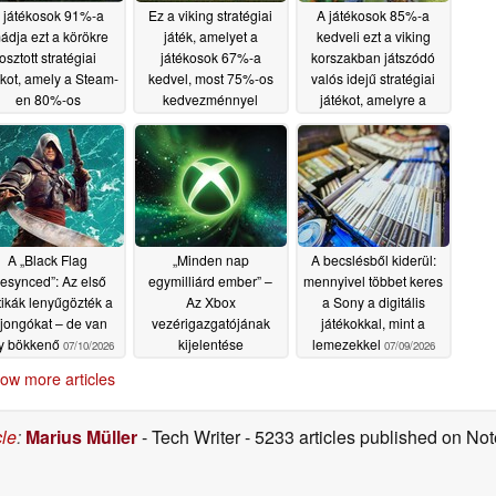
 játékosok 91%-a
Ez a viking stratégiai
A játékosok 85%-a
ádja ezt a körökre
játék, amelyet a
kedveli ezt a viking
osztott stratégiai
játékosok 67%-a
korszakban játszódó
ékot, amely a Steam-
kedvel, most 75%-os
valós idejű stratégiai
en 80%-os
kedvezménnyel
játékot, amelyre a
kedvezménnyel
kapható a Steam-en
Steam-en 72%-os
kapható
kedvezmény érvényes
07/14/2026
07/12/2026
07/11/2026
A „Black Flag
„Minden nap
A becslésből kiderül:
esynced”: Az első
egymilliárd ember” –
mennyivel többet keres
itikák lenyűgözték a
Az Xbox
a Sony a digitális
ajongókat – de van
vezérigazgatójának
játékokkal, mint a
y bökkenő
kijelentése
lemezekkel
07/10/2026
07/09/2026
megdöbbentette a
ow more articles
rajongókat
07/09/2026
cle
:
Marius Müller
- Tech Writer
- 5233 articles published on N