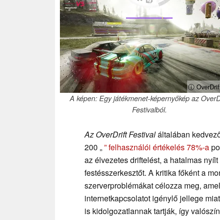
ⓘ OverDrif
A képen: Egy játékmenet-képernyőkép az OverDr
Festivalból.
Az OverDrift Festival
általában kedvező
200 „
” felhasználói értékelés 78%-a
poz
az élvezetes driftelést, a hatalmas nyílt 
festésszerkesztőt. A kritika főként a m
szerverproblémákat célozza meg, amely
internetkapcsolatot igénylő jellege mi
is kidolgozatlannak tartják, így valósz