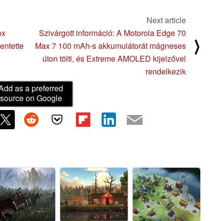
Next article
ox
Szivárgott információ: A Motorola Edge 70
⟩
entette
Max 7 100 mAh-s akkumulátorát mágneses
úton tölti, és Extreme AMOLED kijelzővel
rendelkezik
Add as a preferred
source on Google