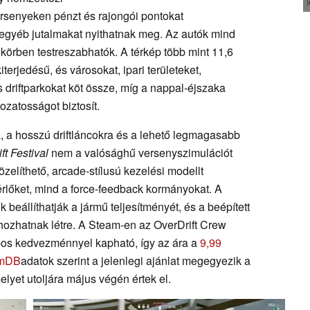
versenyeken pénzt és rajongói pontokat
 egyéb jutalmakat nyithatnak meg. Az autók mind
körben testreszabhatók. A térkép több mint 11,6
terjedésű, és városokat, ipari területeket,
s driftparkokat köt össze, míg a nappal-éjszaka
tozatosságot biztosít.
, a hosszú driftláncokra és a lehető legmagasabb
ft Festival
nem a valósághű versenyszimulációt
zelíthető, arcade-stílusú kezelési modellt
rlőket, mind a force-feedback kormányokat. A
 beállíthatják a jármű teljesítményét, és a beépített
 hozhatnak létre. A Steam-en az OverDrift Crew
%-os kedvezménnyel kapható, így az ára a
9,99
amDB
adatok szerint a jelenlegi ajánlat megegyezik a
lyet utoljára május végén értek el.