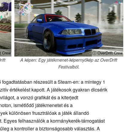
t Crew
ⓘ OverDrift Crew
ift
A képen: Egy játékmenet-képernyőkép az OverDrift
Festivalból.
 fogadtatásban részesült a Steam-en: a mintegy 1
itív értékelést kapott. A játékosok gyakran dicsérik
világot, a vonzó grafikát és a kiterjedt
onoton, ismétlődő játékmenetet és a
ek különösen frusztrálóak a játék állandó
att. Egyes felhasználók a kormánykerék-támogatást
ínűleg a kontroller a biztonságosabb választás. A