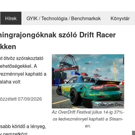
Hírek
GYIK / Technológia / Benchmarkok
Könyvtár
ningrajongóknak szóló Drift Racer
ökken
ot ötvöz szórakoztató
i lehetőségekkel. A
edvezménnyel kapható a
alaha volt
özzétett
07/09/2026
ⓘ OverDrift Crew
Az OverDrift Festival július 14-ig 37%-
os kedvezménnyel kapható a Steam-
sabb köridő a lényeg,
en.
gy nemzetközi