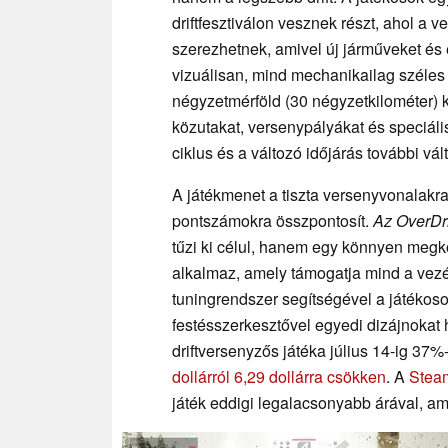
driftfesztiválon vesznek részt, ahol a 
szerezhetnek, amivel új járműveket és
vizuálisan, mind mechanikailag széles 
négyzetmérföld (30 négyzetkilométer) ki
közutakat, versenypályákat és speciáli
ciklus és a változó időjárás további vál
A játékmenet a tiszta versenyvonalakra
pontszámokra összpontosít.
Az OverDri
tűzi ki célul, hanem egy könnyen megkö
alkalmaz, amely támogatja mind a vezé
tuningrendszer segítségével a játékosok
festésszerkesztővel egyedi dizájnokat
driftversenyzős játéka július 14-ig 37
dollárról 6,29 dollárra csökken
. A
Ste
játék eddigi legalacsonyabb árával, ame