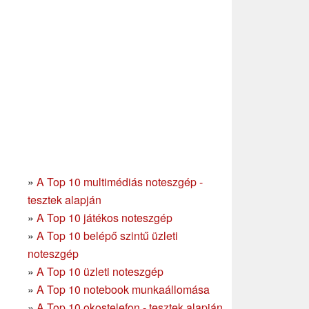
»
A Top 10 multimédiás noteszgép -
tesztek alapján
»
A Top 10 játékos noteszgép
»
A Top 10 belépő szintű üzleti
noteszgép
»
A Top 10 üzleti noteszgép
»
A Top 10 notebook munkaállomása
»
A Top 10 okostelefon - tesztek alapján