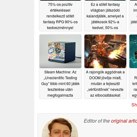
75%-os pozitív
Ez a sötét fantasy
A
értékeléssel
világban játszódó
im
rendelkező sötét
kalandjáték, amelyet a
fantasy RPG 90%-os
játékosok 92%-a
ját
kedvezménnyel
kedvel, 50%-os
kapható a Steam-en
kedvezménnyel
kapható a Steam-en
07/16/2026
07/15/2026
Steam Machine: Az
A rajongók aggódnak a
„Unscientific Testing
DOOM jövője miatt,
R
Guy” több mint 60 játék
miután a fejlesztő
kr
tesztelése után
„vérfürdőnek” nevezte
r
megfogalmazta
az elbocsátásokat
eg
véleményét
07/10/2026
07/10/2026
Sh
Editor of the
original arti