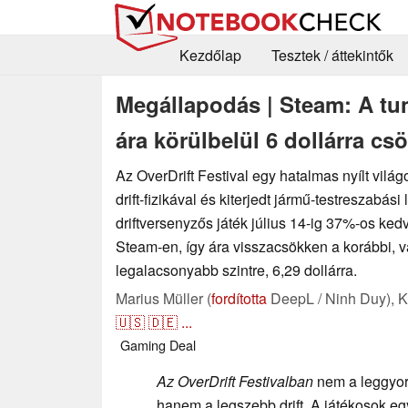
Kezdőlap
Tesztek / áttekintők
Megállapodás | Steam: A tu
ára körülbelül 6 dollárra cs
Az OverDrift Festival egy hatalmas nyílt világ
drift-fizikával és kiterjedt jármű-testreszabás
driftversenyzős játék július 14-ig 37%-os k
Steam-en, így ára visszacsökken a korábbi, v
legalacsonyabb szintre, 6,29 dollárra.
Marius Müller (
fordította
DeepL / Ninh Duy),
K
🇺🇸
🇩🇪
...
Gaming
Deal
Az OverDrift Festivalban
nem a leggyor
hanem a legszebb drift. A játékosok e