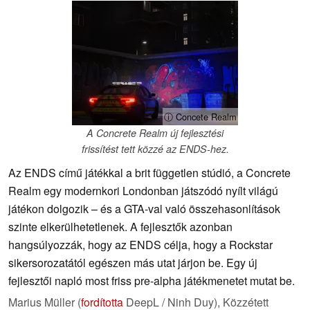
ⓘ Concete Realm
A Concrete Realm új fejlesztési
frissítést tett közzé az ENDS-hez.
Az ENDS című játékkal a brit független stúdió, a Concrete
Realm egy modernkori Londonban játszódó nyílt világú
játékon dolgozik – és a GTA-val való összehasonlítások
szinte elkerülhetetlenek. A fejlesztők azonban
hangsúlyozzák, hogy az ENDS célja, hogy a Rockstar
sikersorozatától egészen más utat járjon be. Egy új
fejlesztői napló most friss pre-alpha játékmenetet mutat be.
Marius Müller (
fordította
DeepL / Ninh Duy),
Közzétett