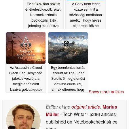
Ez a 94%-ban pozitív
A Sony nem tehet
értékelést kapott, rejtett
közzé semmit a
kincsnek számító
közösségi médiában
lövöldözős játék
anélkül, hogy heves
jelenleg mindössze
ellenreakciók ne
2,49 dollárba kerül a
követnék azt
07/08/2026
Steam-en
07/08/2026
Az Assassin’s Creed
Egy bennfentes forrás
Black Flag Resynced
szerint az The Elder
játékos verziója a
Scrolls 6 megjelenési
megjelenés előtt
dátuma 2028–29,
kiszivárgott
annak ellenére, hogy
07/08/2026
Show more articles
az Xbox elsőbbséget
élvez a játék
fejlesztésében
Editor of the
original article
:
Marius
07/08/2026
Müller
- Tech Writer
- 5266 articles
published on Notebookcheck
since