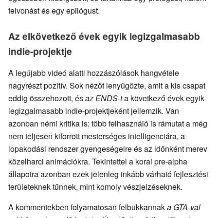
felvonást és egy epilógust.
Az elkövetkező évek egyik legizgalmasabb
indie-projektje
A legújabb videó alatti hozzászólások hangvétele
nagyrészt pozitív. Sok nézőt lenyűgözte, amit a kis csapat
eddig összehozott, és
az ENDS-t
a következő évek egyik
legizgalmasabb indie-projektjeként jellemzik. Van
azonban némi kritika is: több felhasználó is rámutat a még
nem teljesen kiforrott mesterséges intelligenciára, a
lopakodási rendszer gyengeségeire és az időnként merev
közelharci animációkra. Tekintettel a korai pre-alpha
állapotra azonban ezek jelenleg inkább várható fejlesztési
területeknek tűnnek, mint komoly vészjelzéseknek.
A kommentekben folyamatosan felbukkannak
a GTA-val