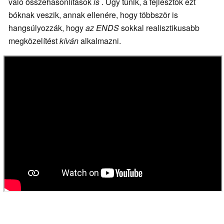
való összehasonlítások
is
. Úgy tűnik, a fejlesztők ezt
bóknak veszik, annak ellenére, hogy többször is
hangsúlyozzák, hogy
az ENDS
sokkal realisztikusabb
megközelítést
kíván
alkalmazni.