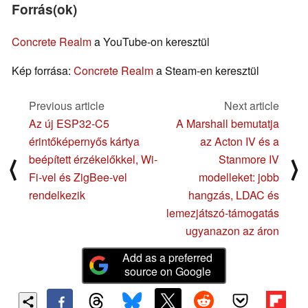
Forrás(ok)
Concrete Realm
a YouTube-on keresztül
Kép forrása:
Concrete Realm
a Steam-en keresztül
Previous article
Next article
Az új ESP32-C5
A Marshall bemutatja
érintőképernyős kártya
az Acton IV és a
beépített érzékelőkkel, Wi-
Stanmore IV
⟨
⟩
Fi-vel és ZigBee-vel
modelleket: jobb
rendelkezik
hangzás, LDAC és
lemezjátszó-támogatás
ugyanazon az áron
Add as a preferred
source on Google