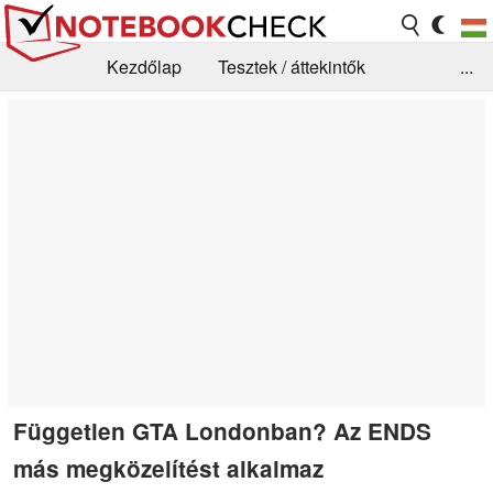
Kezdőlap
Tesztek / áttekintők
...
Hírek
GYIK / Technológia / Benchmarkok
Könyvtár
Kapcsolat
Független GTA Londonban? Az ENDS
más megközelítést alkalmaz