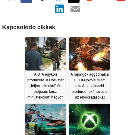
Kapcsolódó cikkek
A GTA egykori
A rajongók aggódnak a
producere: a Rockstar
DOOM jövője miatt,
„teljes szinteket” és
miután a fejlesztő
„teljesen kész
„vérfürdőnek” nevezte
minijátékokat” hagyott
az elbocsátásokat
ki a Grand Theft Auto
07/10/2026
V-ből
07/18/2026