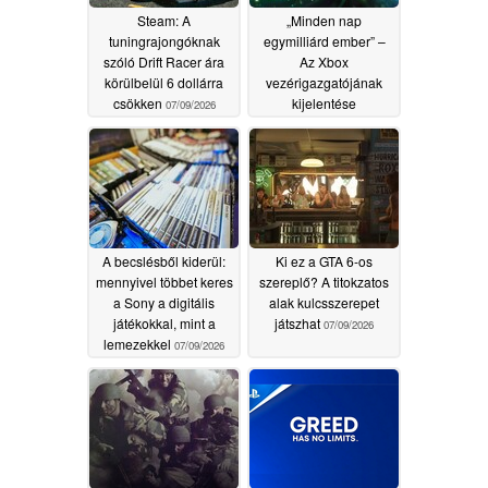
Steam: A
„Minden nap
tuningrajongóknak
egymilliárd ember” –
szóló Drift Racer ára
Az Xbox
körülbelül 6 dollárra
vezérigazgatójának
csökken
kijelentése
07/09/2026
megdöbbentette a
rajongókat
07/09/2026
A becslésből kiderül:
Ki ez a GTA 6-os
mennyivel többet keres
szereplő? A titokzatos
a Sony a digitális
alak kulcsszerepet
játékokkal, mint a
játszhat
07/09/2026
lemezekkel
07/09/2026