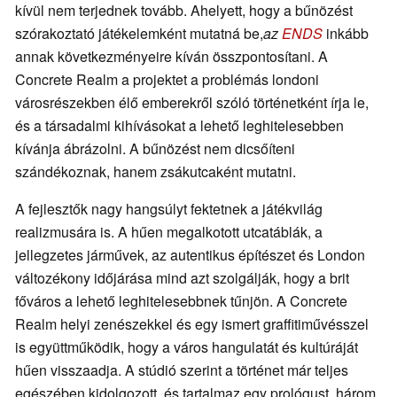
kívül nem terjednek tovább. Ahelyett, hogy a bűnözést
szórakoztató játékelemként mutatná be,
az
ENDS
inkább
annak következményeire kíván összpontosítani. A
Concrete Realm a projektet a problémás londoni
városrészekben élő emberekről szóló történetként írja le,
és a társadalmi kihívásokat a lehető leghitelesebben
kívánja ábrázolni. A bűnözést nem dicsőíteni
szándékoznak, hanem zsákutcaként mutatni.
A fejlesztők nagy hangsúlyt fektetnek a játékvilág
realizmusára is. A hűen megalkotott utcatáblák, a
jellegzetes járművek, az autentikus építészet és London
változékony időjárása mind azt szolgálják, hogy a brit
főváros a lehető leghitelesebbnek tűnjön. A Concrete
Realm helyi zenészekkel és egy ismert graffitiművésszel
is együttműködik, hogy a város hangulatát és kultúráját
hűen visszaadja. A stúdió szerint a történet már teljes
egészében kidolgozott, és tartalmaz egy prológust, három