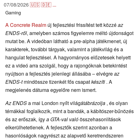
07/08/2026
🇺🇸
🇩🇪
...
Gaming
A Concrete Realm
új fejlesztési frissítést tett közzé
az
ENDS-ről
, amelyben számos figyelemre méltó újdonságot
mutat be. A videóban látható a pre-alpha játékmenet, új
karakterek, további tárgyak, valamint a játékvilág és a
hangulat fejlesztései. A hagyományos előzetesek helyett
ez a videó arra szolgál, hogy a rajongóknak betekintést
nyújtson a fejlesztés jelenlegi állásába – elvégre
az
ENDS-t
mindössze tizenkét fős csapat
készíti
. A
megjelenés dátuma egyelőre nem ismert.
Az ENDS
a mai London nyílt világát
ábrázolja
, és olyan
témákkal foglalkozik, mint a bandák, a kábítószer-bűnözés
és az erőszak, így
a GTA-val való
összehasonlítások
elkerülhetetlenek. A fejlesztők szerint azonban a
hasonlóságok nagyrészt az alapvető keretrendszeren