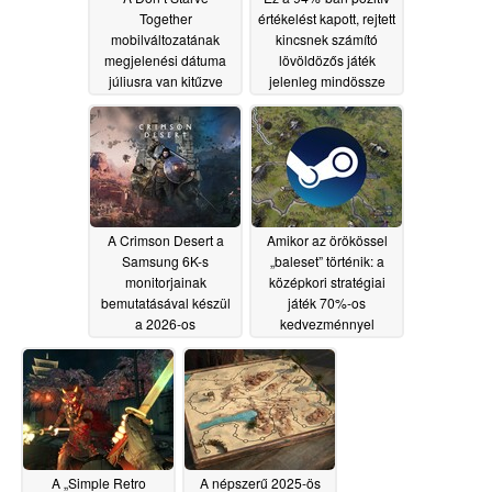
Together
értékelést kapott, rejtett
mobilváltozatának
kincsnek számító
megjelenési dátuma
lövöldözős játék
júliusra van kitűzve
jelenleg mindössze
2,49 dollárba kerül a
07/09/2026
Steam-en
07/08/2026
A Crimson Desert a
Amikor az örökössel
Samsung 6K-s
„baleset” történik: a
monitorjainak
középkori stratégiai
bemutatásával készül
játék 70%-os
a 2026-os
kedvezménnyel
Gamescomra
kapható a Steam-en
07/08/2026
07/08/2026
A „Simple Retro
A népszerű 2025-ös