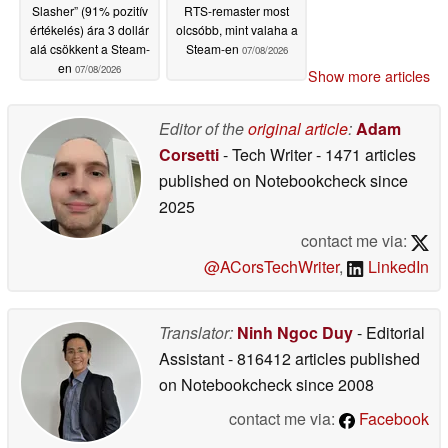
Slasher” (91% pozitív
RTS-remaster most
értékelés) ára 3 dollár
olcsóbb, mint valaha a
alá csökkent a Steam-
Steam-en
07/08/2026
en
07/08/2026
Show more articles
Editor of the
original article
:
Adam
Corsetti
- Tech Writer
- 1471 articles
published on Notebookcheck
since
2025
contact me via:
@ACorsTechWriter
,
LinkedIn
Translator:
Ninh Ngoc Duy
- Editorial
Assistant
- 816412 articles published
on Notebookcheck
since 2008
contact me via:
Facebook