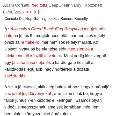
Adam Corsetti (
fordította
DeepL / Ninh Duy),
Közzétett
07/08/2026
🇺🇸
🇩🇪
...
Console
Desktop
Gaming
Leaks / Rumors
Security
Az
Assassin's Creed Black Flag Resynced
megjelenési
dátuma
július 9-i megjelenése előtt már nem sok rejtély
övezi az
remake-ről
már nem sok rejtély maradt. Az
Ubisoft hivatalos bejelentése előtt
megjelentek a
játékmenetről készült felvételek
. Most pedig kiszivárgott
egy
játszható verziója
, és a kardforgató hős lett a
kalózkodás legújabb, nagy horderejű áldozata
kalózkodás
.
Azok a játékosok, akik elég bátrak ahhoz, hogy kipróbálják
a szerzői jogi törvényeket
, arról számoltak be, hogy a
fájlok június 7-én kezdtek el keringeni. Számos olyan
videót is megosztanak, amelyek korábban még nem
bemutatott környezeteket ábrázolnak.