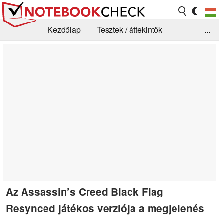
Kezdőlap
Tesztek / áttekintők
...
Hírek
GYIK / Technológia / Benchmarkok
Könyvtár
Kapcsolat
Az Assassin’s Creed Black Flag
Resynced játékos verziója a megjelenés