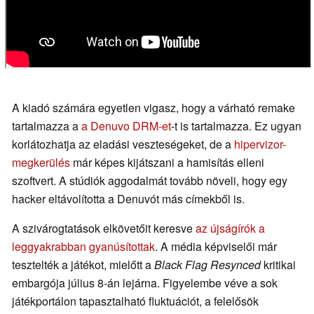
A kiadó számára egyetlen vigasz, hogy a várható remake
tartalmazza a
a Denuvo DRM-et
-t is tartalmazza. Ez ugyan
korlátozhatja az eladási veszteségeket, de a
hipervizor-
megkerülés
már képes kijátszani a hamisítás elleni
szoftvert. A stúdiók aggodalmát tovább növeli, hogy egy
hacker eltávolította a Denuvót más címekből is.
A szivárogtatások elkövetőit keresve
az újságírók a
leggyakrabban gyanúsítottak
. A média képviselői már
tesztelték a játékot, mielőtt a
Black Flag Resynced
kritikai
embargója július 8-án lejárna. Figyelembe véve a sok
játékportálon tapasztalható fluktuációt, a felelősök