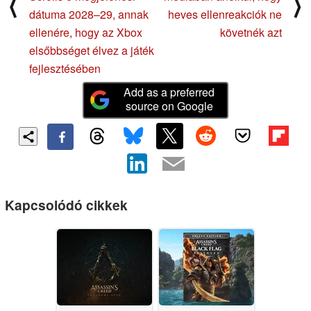
⟨
⟩
dátuma 2028–29, annak
heves ellenreakciók ne
ellenére, hogy az Xbox
követnék azt
elsőbbséget élvez a játék
fejlesztésében
Add as a preferred
source on Google
Kapcsolódó cikkek