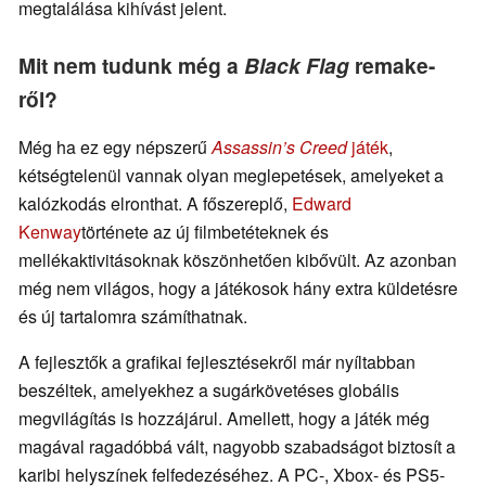
megtalálása kihívást jelent.
Mit nem tudunk még a
Black Flag
remake-
ről?
Még ha ez egy népszerű
Assassin’s Creed
játék
,
kétségtelenül vannak olyan meglepetések, amelyeket a
kalózkodás elronthat. A főszereplő,
Edward
Kenway
története az új filmbetéteknek és
mellékaktivitásoknak köszönhetően kibővült. Az azonban
még nem világos, hogy a játékosok hány extra küldetésre
és új tartalomra számíthatnak.
A fejlesztők a grafikai fejlesztésekről már nyíltabban
beszéltek, amelyekhez a sugárkövetéses globális
megvilágítás is hozzájárul. Amellett, hogy a játék még
magával ragadóbbá vált, nagyobb szabadságot biztosít a
karibi helyszínek felfedezéséhez. A PC-, Xbox- és PS5-