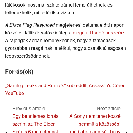
játékosok most már szinte bárhol lemerülhetnek, és
felfedezhetik, mi rejtőzik a víz alatt.
A Black Flag Resynced
megjelenési dátuma előtti napon
közzétett kritikák valószínűleg a
megújult harcrendszerre
.
A rajongók abban reménykednek, hogy a támadások
gyorsabban reagálnak, anélkül, hogy a csaták túlságosan
leegyszerűsödnének.
Forrás(ok)
„Gaming Leaks and Rumors” subreddit
,
Assassin's Creed
YouTube
Previous article
Next article
Egy bennfentes forrás
A Sony nem tehet közzé
szerint az The Elder
semmit a közösségi
Scrolls 6 megjelenési
médiában anélkül, hogy