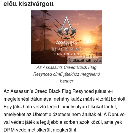
előtt kiszivárgott
ⓘ Ubisoft with edits
Az Assassin's Creed Black Flag
Resynced című játékhoz megjelenő
banner
Az Assassin’s Creed Black Flag Resynced július 9-i
megjelenési dátumával néhány kalóz máris vitorlát bontott.
Egy játszható verzió terjed, amely olyan titkokat tár fel,
amelyeket az Ubisoft előzetesei nem árultak el. A Denuvo-
val védett játék a legújabb a sorban azok közül, amelyek
DRM-védelmét sikerült megkerülni.