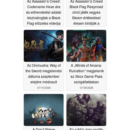
Az Assassin’s Creed:
Az Assassin’s Creed
Codename Hexe ára
Black Flag Resynced
és előrendelési adatai
című játék vegyes
kiszivárogtak a Black
Steam-értékelései
Flag előzetes videója
élesen bírálják a
után
mikrotranszakciókat
07/15/2026
07/10/2026
Az Onimusha: Way of
A „Winds of Arcana:
the Sword megjelenési
Ruination” megjelenik
dátuma szeptember
az Xbox Game Pass
elejére módosult
szolgáltatásban
07/10/2026
07/09/2026
A Don’t Starve
Ez a 94%-ban pozitív