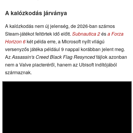
A kalózkodás járványa
A kalózkodás nem új jelenség, de 2026-ban számos
Steam-játékot feltörtek idő előtt.
Subnautica 2
és
a Forza
Horizon 6
két példa erre, a Microsoft nyílt világú
versenyzős játéka például 9 nappal korábban jelent meg.
Az
Assassin's Creed Black Flag Resynced
fájlok azonban
nem a Valve piacteréről, hanem az Ubisoft indítójából
származnak.