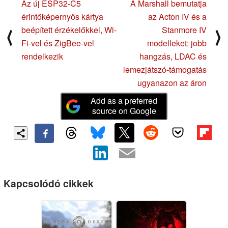
Az új ESP32-C5
A Marshall bemutatja
érintőképernyős kártya
az Acton IV és a
beépített érzékelőkkel, Wi-
Stanmore IV
⟨
⟩
Fi-vel és ZigBee-vel
modelleket: jobb
rendelkezik
hangzás, LDAC és
lemezjátszó-támogatás
ugyanazon az áron
Add as a preferred
source on Google
Kapcsolódó cikkek