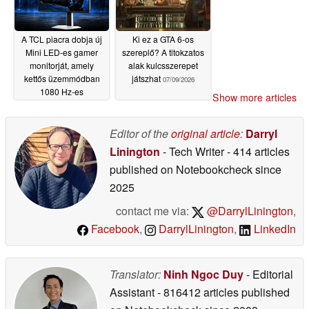
A TCL piacra dobja új
Ki ez a GTA 6-os
Mini LED-es gamer
szereplő? A titokzatos
monitorját, amely
alak kulcsszerepet
kettős üzemmódban
játszhat
07/09/2026
1080 Hz-es
Show more articles
képfrissítési
frekvenciával
rendelkezik
Editor of the
original article
:
Darryl
07/09/2026
Linington
- Tech Writer
- 414 articles
published on Notebookcheck
since
2025
contact me via:
@DarrylLinington
,
Facebook
,
DarrylLinington
,
LinkedIn
Translator:
Ninh Ngoc Duy
- Editorial
Assistant
- 816412 articles published