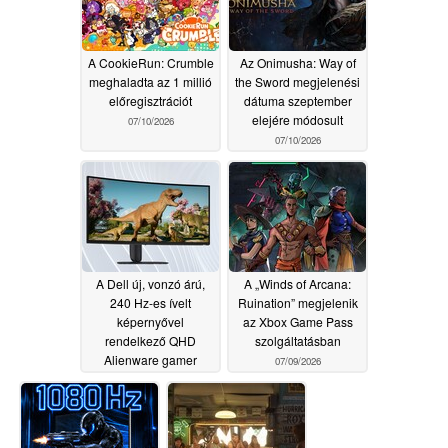
A CookieRun: Crumble
Az Onimusha: Way of
meghaladta az 1 millió
the Sword megjelenési
előregisztrációt
dátuma szeptember
elejére módosult
07/10/2026
07/10/2026
A Dell új, vonzó árú,
A „Winds of Arcana:
240 Hz-es ívelt
Ruination” megjelenik
képernyővel
az Xbox Game Pass
rendelkező QHD
szolgáltatásban
Alienware gamer
07/09/2026
monitorokat dob piacra
07/09/2026