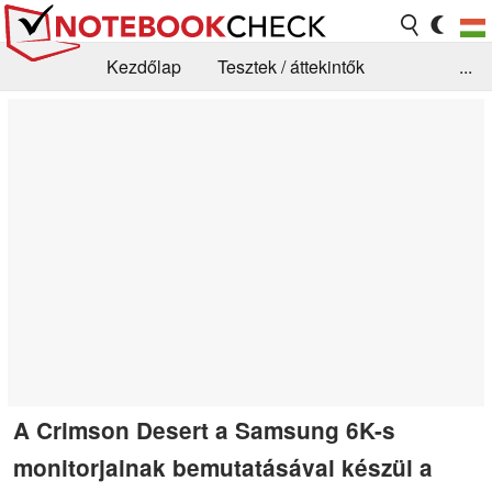
Kezdőlap
Tesztek / áttekintők
...
Hírek
GYIK / Technológia / Benchmarkok
Könyvtár
Kapcsolat
A Crimson Desert a Samsung 6K-s
monitorjainak bemutatásával készül a