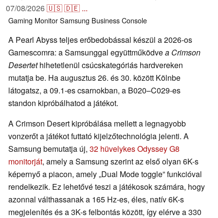
07/08/2026
🇺🇸
🇩🇪
...
Gaming
Monitor
Samsung
Business
Console
A Pearl Abyss teljes erőbedobással készül a 2026-os
Gamescomra: a Samsunggal együttműködve
a Crimson
Desertet
hihetetlenül csúcskategóriás hardvereken
mutatja be. Ha augusztus 26. és 30. között Kölnbe
látogatsz, a 09.1-es csarnokban, a B020–C029-es
standon kipróbálhatod a játékot.
A Crimson Desert kipróbálása mellett a legnagyobb
vonzerőt a játékot futtató kijelzőtechnológia jelenti. A
Samsung bemutatja új,
32 hüvelykes Odyssey G8
monitorját
, amely a Samsung szerint az első olyan 6K-s
képernyő a piacon, amely „Dual Mode toggle” funkcióval
rendelkezik. Ez lehetővé teszi a játékosok számára, hogy
azonnal válthassanak a 165 Hz-es, éles, natív 6K-s
megjelenítés és a 3K-s felbontás között, így elérve a 330