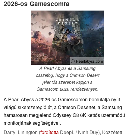
2026-os Gamescomra
ⓘ Pearlabyss.com
A Pearl Abyss és a Samsung
összefog, hogy a Crimson Desert
jelentős szerepet kapjon a
Gamescom 2026 rendezvényen.
A Pearl Abyss a 2026-os Gamescomon bemutatja nyílt
világú sikerszereplőjét, a Crimson Desertet, a Samsung
hamarosan megjelenő Odyssey G8 6K kettős üzemmódú
monitorjának segítségével.
Darryl Linington (
fordította
DeepL / Ninh Duy),
Közzétett