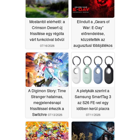
Mostantól elérhető: a
Elindult a „Gears of
Crimson Desert új
War: E-Day”
frissítése egy régóta
előrendelése,
várt funkcióval bővül
közzétették az
augusztusi többjátékos
07/16/2026
mérkőzések időpontjait
07/14/2026
A Digimon Story: Time
A pletykák szerint a
Stranger hatalmas,
Samsung SmartTag 3
megjelenésnapi
az S26 FE-vel egy
frissítéssel érkezik a
időben kerül piacra
Switchre
07/13/2026
07/11/2026