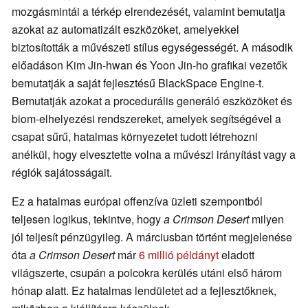
mozgásmintái a térkép elrendezését, valamint bemutatja
azokat az automatizált eszközöket, amelyekkel
biztosították a művészeti stílus egységességét. A második
előadáson Kim Jin-hwan és Yoon Jin-ho grafikai vezetők
bemutatják a saját fejlesztésű BlackSpace Engine-t.
Bemutatják azokat a procedurális generáló eszközöket és
biom-elhelyezési rendszereket, amelyek segítségével a
csapat sűrű, hatalmas környezetet tudott létrehozni
anélkül, hogy elvesztette volna a művészi irányítást vagy a
régiók sajátosságait.
Ez a hatalmas európai offenzíva üzleti szempontból
teljesen logikus, tekintve, hogy
a Crimson Desert
milyen
jól teljesít pénzügyileg. A márciusban történt megjelenése
óta
a Crimson Desert
már
6 millió példányt
eladott
világszerte, csupán a polcokra kerülés utáni első három
hónap alatt. Ez hatalmas lendületet ad a fejlesztőknek,