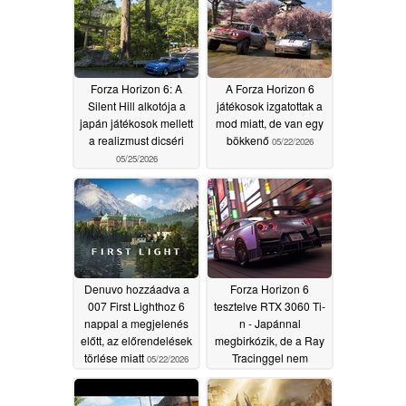
Forza Horizon 6: A
A Forza Horizon 6
Silent Hill alkotója a
játékosok izgatottak a
japán játékosok mellett
mod miatt, de van egy
a realizmust dicséri
bökkenő
05/22/2026
05/25/2026
Denuvo hozzáadva a
Forza Horizon 6
007 First Lighthoz 6
tesztelve RTX 3060 Ti-
nappal a megjelenés
n - Japánnal
előtt, az előrendelések
megbirkózik, de a Ray
törlése miatt
Tracinggel nem
05/22/2026
05/19/2026