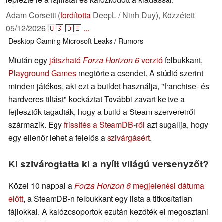
Adam Corsetti (
fordította
DeepL / Ninh Duy),
Közzétett
05/12/2026
🇺🇸
🇩🇪
...
Desktop
Gaming
Microsoft
Leaks / Rumors
Miután egy
játszható
Forza Horizon 6
verzió
felbukkant,
Playground Games
megtörte a csendet. A stúdió szerint
minden játékos, aki ezt a buildet használja, "franchise- és
hardveres tiltást" kockáztat További zavart keltve a
fejlesztők tagadták, hogy a build a Steam szervereiről
származik. Egy
frissítés a SteamDB-ről
azt sugallja, hogy
egy ellenőr lehet a felelős a
szivárgásért
.
Ki szivárogtatta ki a nyílt világú versenyzőt?
Közel 10 nappal a
Forza Horizon 6
megjelenési dátuma
előtt
, a SteamDB-n felbukkant egy lista a titkosítatlan
fájlokkal. A kalózcsoportok ezután kezdték el megosztani