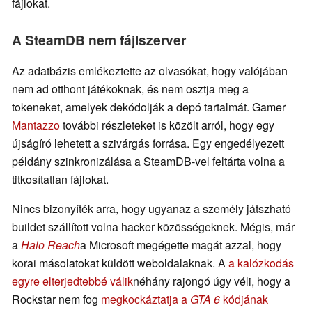
fájlokat.
A SteamDB nem fájlszerver
Az adatbázis emlékeztette az olvasókat, hogy valójában
nem ad otthont játékoknak, és nem osztja meg a
tokeneket, amelyek dekódolják a depó tartalmát. Gamer
Mantazzo
további részleteket is közölt arról, hogy egy
újságíró lehetett a szivárgás forrása. Egy engedélyezett
példány szinkronizálása a SteamDB-vel feltárta volna a
titkosítatlan fájlokat.
Nincs bizonyíték arra, hogy ugyanaz a személy játszható
buildet szállított volna hacker közösségeknek. Mégis, már
a
Halo Reach
a Microsoft megégette magát azzal, hogy
korai másolatokat küldött weboldalaknak. A
a kalózkodás
egyre elterjedtebbé válik
néhány rajongó úgy véli, hogy a
Rockstar nem fog
megkockáztatja a
GTA 6
kódjának