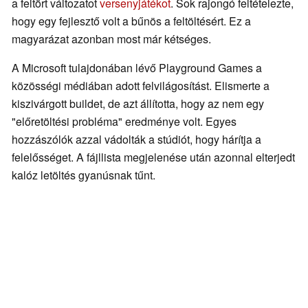
a feltört változatot
versenyjátékot
. Sok rajongó feltételezte,
hogy egy fejlesztő volt a bűnös a feltöltésért. Ez a
magyarázat azonban most már kétséges.
A Microsoft tulajdonában lévő Playground Games a
közösségi médiában adott felvilágosítást. Elismerte a
kiszivárgott buildet, de azt állította, hogy az nem egy
"előretöltési probléma" eredménye volt. Egyes
hozzászólók azzal vádolták a stúdiót, hogy hárítja a
felelősséget. A fájllista megjelenése után azonnal elterjedt
kalóz letöltés gyanúsnak tűnt.