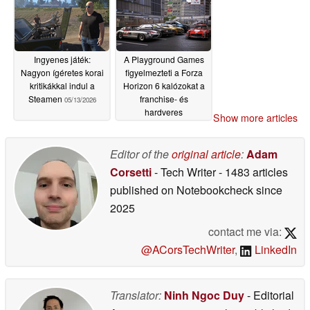
Ingyenes játék:
A Playground Games
Nagyon ígéretes korai
figyelmezteti a Forza
kritikákkal indul a
Horizon 6 kalózokat a
Steamen
franchise- és
05/13/2026
hardveres
Show more articles
permabanokra
05/13/2026
Editor of the
original article
:
Adam
Corsetti
- Tech Writer
- 1483 articles
published on Notebookcheck
since
2025
contact me via:
@ACorsTechWriter
,
LinkedIn
Translator:
Ninh Ngoc Duy
- Editorial