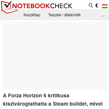
Kezdőlap
Tesztek / áttekintők
...
Hírek
GYIK / Technológia / Benchmarkok
Könyvtár
Kapcsolat
A Forza Horizon 6 kritikusa
kiszivárogtathatta a Steam buildet, mivel