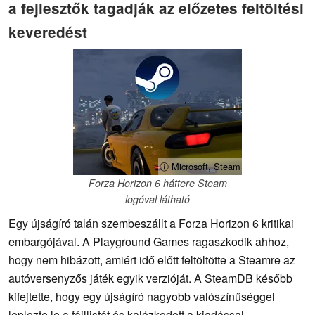
a fejlesztők tagadják az előzetes feltöltési
keveredést
ⓘ Microsoft, Steam
Forza Horizon 6 háttere Steam
logóval látható
Egy újságíró talán szembeszállt a Forza Horizon 6 kritikai
embargójával. A Playground Games ragaszkodik ahhoz,
hogy nem hibázott, amiért idő előtt feltöltötte a Steamre az
autóversenyzős játék egyik verzióját. A SteamDB később
kifejtette, hogy egy újságíró nagyobb valószínűséggel
leplezte le a fájllistát és kalózkodott a kiadással.