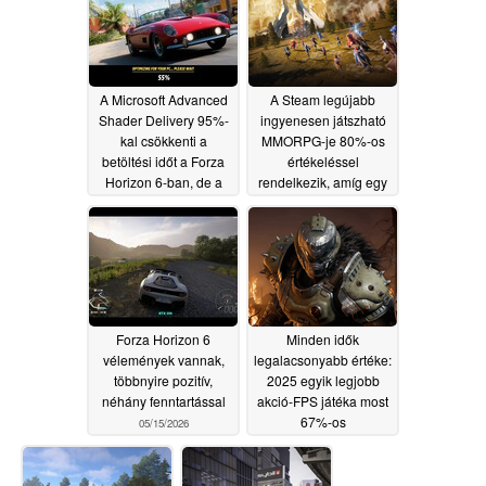
A Microsoft Advanced
A Steam legújabb
Shader Delivery 95%-
ingyenesen játszható
kal csökkenti a
MMORPG-je 80%-os
betöltési időt a Forza
értékeléssel
Horizon 6-ban, de a
rendelkezik, amíg egy
funkciót az Xbox
kicsit közelebbről meg
alkalmazás
nem nézed..
05/18/2026
ökoszisztéma mögé
zárták
05/19/2026
Forza Horizon 6
Minden idők
vélemények vannak,
legalacsonyabb értéke:
többnyire pozitív,
2025 egyik legjobb
néhány fenntartással
akció-FPS játéka most
67%-os
05/15/2026
kedvezménnyel
kapható a Steamen
05/14/2026