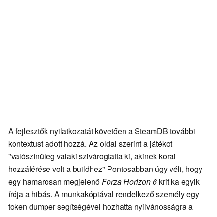
A fejlesztők nyilatkozatát követően a SteamDB további
kontextust adott hozzá. Az oldal szerint a játékot
"valószínűleg valaki szivárogtatta ki, akinek korai
hozzáférése volt a buildhez" Pontosabban úgy véli, hogy
egy hamarosan megjelenő
Forza Horizon 6
kritika egyik
írója a hibás. A munkakópiával rendelkező személy egy
token dumper segítségével hozhatta nyilvánosságra a