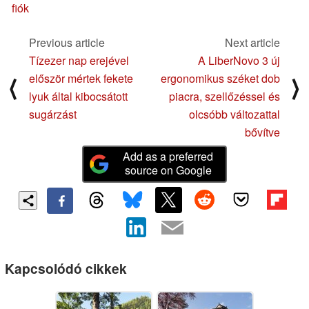
fiók
Previous article
Next article
Tízezer nap erejével
A LiberNovo 3 új
először mértek fekete
ergonomikus széket dob
⟨
⟩
lyuk által kibocsátott
piacra, szellőzéssel és
sugárzást
olcsóbb változattal
bővítve
Add as a preferred
source on Google
Kapcsolódó cikkek