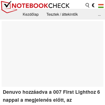
Kezdőlap
Tesztek / áttekintők
...
Hírek
GYIK / Technológia / Benchmarkok
Könyvtár
Kapcsolat
Denuvo hozzáadva a 007 First Lighthoz 6
nappal a megjelenés előtt, az