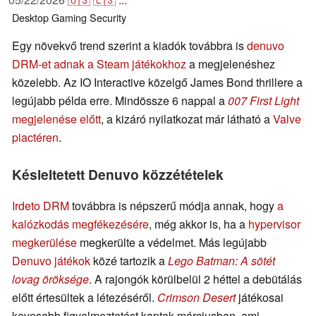
Desktop
Gaming
Security
Egy növekvő trend szerint a kiadók továbbra is
denuvo
DRM-et adnak a Steam játékokhoz
a megjelenéshez
közelebb. Az IO Interactive közelgő James Bond thrillere a
legújabb példa erre. Mindössze 6 nappal a
007 First Light
megjelenése előtt
, a kizáró nyilatkozat már látható a
Valve
piactéren
.
Késleltetett Denuvo közzétételek
Irdeto DRM
továbbra is népszerű módja annak, hogy
a
kalózkodás megfékezésére
, még akkor is, ha a
hypervisor
megkerülése
megkerülte a védelmet. Más legújabb
Denuvo játékok
közé tartozik a
Lego Batman: A sötét
lovag öröksége
. A rajongók körülbelül 2 héttel a debütálás
előtt értesültek a létezéséről.
Crimson Desert
játékosai
kevesebb figyelmeztetést kaptak márciusban, ami