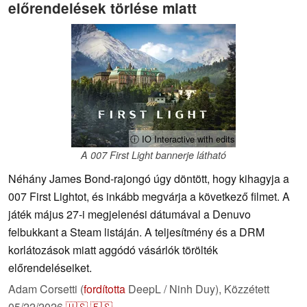
előrendelések törlése miatt
ⓘ IO Interactive with edits
A 007 First Light bannerje látható
Néhány James Bond-rajongó úgy döntött, hogy kihagyja a
007 First Lightot, és inkább megvárja a következő filmet. A
játék május 27-i megjelenési dátumával a Denuvo
felbukkant a Steam listáján. A teljesítmény és a DRM
korlátozások miatt aggódó vásárlók törölték
előrendeléseiket.
Adam Corsetti (
fordította
DeepL / Ninh Duy),
Közzétett
05/22/2026
🇺🇸
🇪🇸
...