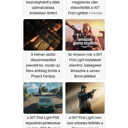
kiszivárghatott a játék
megjelenés után
optimalizálása
eltávolították a 007
érdekében történt
First Lightból
07/24/2026
késleltetés után
07/28/2026
A Hitman stúdió
Az Amazon már a 007
létszámleépítést
First Light folytatását
jelentett be, miután az
ellenőrzi, kétségeket
Xbox állítólag törölte a
ébresztve a James
Project Fantasy
Bond-játékkal
projektet a 007: First
kapcsolatban
06/04/2026
Light sikere ellenére
07/04/2026
a 007 First Light PS5
a 007 First Light nem
teljesítményértékelése
lesz előzetes feltöltés a