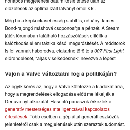
hónapos megjelenési dátum késleltetése után az
előzetesek az optimalizált látványt emelik ki.
Még ha a képkockasebesség stabil is, néhány James
Bond-rajongó máshová csoportosítja a pénzét. A Steam
játék fórumában található hozzászólások elítélik a
kalózkodás elleni taktika késői megerősítését. A redditorok
is fel vannak háborodva, etakarine törölte a
007 First Light
előrendelését, "aljas viselkedésnek" nevezve a lépést
Vajon a Valve változtatni fog a politikáján?
Az egyik kérés az, hogy a Valve kötelezze a kiadókat arra,
hogy a megrendelések elfogadása előtt mellékeljék a
Denuvo nyilatkozatát. Hasonló panaszok érkeztek a
generatív mesterséges intelligenciával kapcsolatos
értesítések
. Több esetben a gép által generált eszközök
jelenlétéről csak a megjelenések után szereztek tudomást.