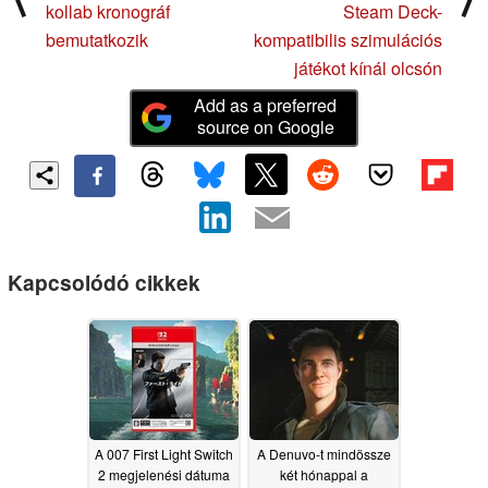
kollab kronográf
Steam Deck-
bemutatkozik
kompatibilis szimulációs
játékot kínál olcsón
Add as a preferred
source on Google
Kapcsolódó cikkek
A 007 First Light Switch
A Denuvo-t mindössze
2 megjelenési dátuma
két hónappal a