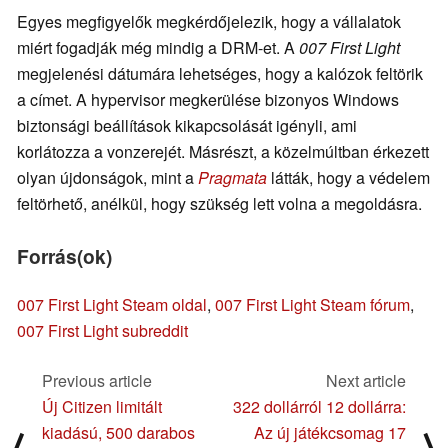
Egyes megfigyelők megkérdőjelezik, hogy a vállalatok
miért fogadják még mindig a DRM-et. A
007 First Light
megjelenési dátumára lehetséges, hogy a kalózok feltörik
a címet. A hypervisor megkerülése bizonyos Windows
biztonsági beállítások kikapcsolását igényli, ami
korlátozza a vonzerejét. Másrészt, a közelmúltban érkezett
olyan újdonságok, mint a
Pragmata
látták, hogy a védelem
feltörhető, anélkül, hogy szükség lett volna a megoldásra.
Forrás(ok)
007 First Light Steam oldal
,
007 First Light Steam fórum
,
007 First Light subreddit
Previous article
Next article
Új Citizen limitált
322 dollárról 12 dollárra:
kiadású, 500 darabos
Az új játékcsomag 17
⟨
⟩