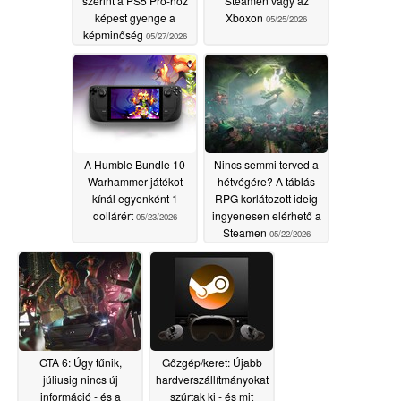
szerint a PS5 Pro-hoz
Steamen vagy az
képest gyenge a
Xboxon
05/25/2026
képminőség
05/27/2026
A Humble Bundle 10
Nincs semmi terved a
Warhammer játékot
hétvégére? A táblás
kínál egyenként 1
RPG korlátozott ideig
dollárért
ingyenesen elérhető a
05/23/2026
Steamen
05/22/2026
GTA 6: Úgy tűnik,
Gőzgép/keret: Újabb
júliusig nincs új
hardverszállítmányokat
információ - és a
szúrtak ki - és mit