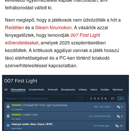
felháborodást váltott ki.
Nem meglepő, hogy a játékosok nem üdvözölték a hírt a
Redditen
és a
Steam fórumokon
. A vásárlók azzal
fenyegetőztek, hogy lemondják
007 First Light
előrendeléseket
, amelyek 2025 szeptemberében
kezdődtek. A kritikusok aggályai vannak a játék hosszú
távú elérhetőségével és a PC-ken történő tolakodó
szerverhitelesítéssel kapcsolatban.