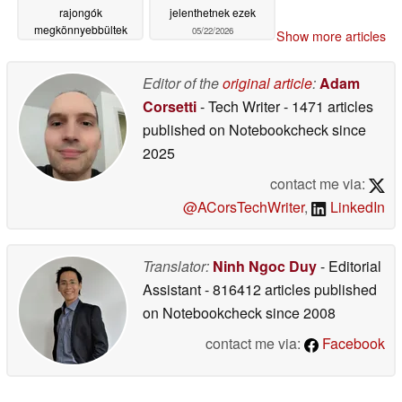
rajongók
jelenthetnek ezek
megkönnyebbültek
05/22/2026
Show more articles
05/22/2026
Editor of the
original article
:
Adam
Corsetti
- Tech Writer
- 1471 articles
published on Notebookcheck
since
2025
contact me via:
@ACorsTechWriter
,
LinkedIn
Translator:
Ninh Ngoc Duy
- Editorial
Assistant
- 816412 articles published
on Notebookcheck
since 2008
contact me via:
Facebook