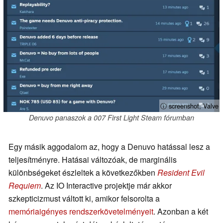
ⓘ screenshot, Valve
Denuvo panaszok a 007 First Light Steam fórumban
Egy másik aggodalom az, hogy a Denuvo hatással lesz a
teljesítményre. Hatásai változóak, de marginális
különbségeket észleltek a következőkben
Resident Evil
Requiem
. Az IO Interactive projektje már akkor
szkepticizmust váltott ki, amikor felsorolta a
memóriaigényes rendszerkövetelményeit
. Azonban a két