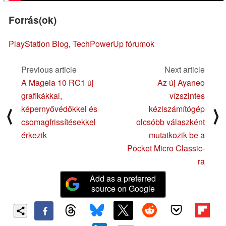
Forrás(ok)
PlayStation Blog
,
TechPowerUp fórumok
Previous article
Next article
A Mageia 10 RC1 új
Az új Ayaneo
grafikákkal,
vízszintes
képernyővédőkkel és
kéziszámítógép
⟨
⟩
csomagfrissítésekkel
olcsóbb válaszként
érkezik
mutatkozik be a
Pocket Micro Classic-
ra
Add as a preferred
source on Google