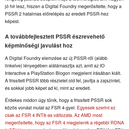
jó hír lesz, hiszen a Digital Foundry megerősítette, hogy a
PSSR 2 hatalmas előrelépés az eredeti PSSR-hez
képest.
A továbbfejlesztett PSSR észrevehető
képminőségi javulást hoz
A Digital Foundry elemzése az új PSSR-ről (alább
linkelve) lényegében alátámasztja azt, amit az IO
Interactive a PlayStation Blogon megjelent írásában kiált.
A frissített PSSR több részletet old fel, javítja a zajszintet,
és sokkal jobb képet ad ki, mint az eredeti.
Érdekes módon úgy tűnik, hogy a frissített PSSR sok
közös vonást mutat az FSR 4-gyel.
Egyesek szerint ez
csak az FSR 4 INT8-as változata.
Az AMD most
megerősítette, hogy az FSR 4 megjelenik a régebbi RDNA