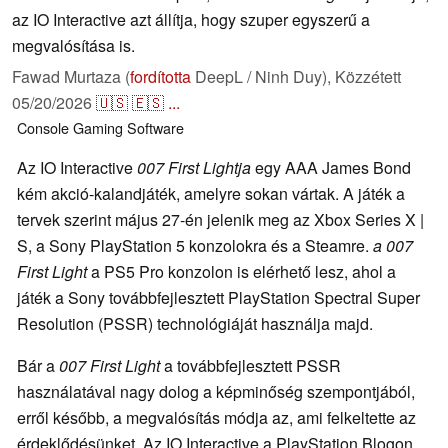
az IO Interactive azt állítja, hogy szuper egyszerű a
megvalósítása is.
Fawad Murtaza (
fordította
DeepL / Ninh Duy),
Közzétett
05/20/2026
🇺🇸
🇪🇸
...
Console
Gaming
Software
Az IO Interactive
007 First Lightja
egy AAA James Bond
kém akció-kalandjáték, amelyre sokan vártak. A játék a
tervek szerint május 27-én jelenik meg az Xbox Series X |
S, a Sony PlayStation 5 konzolokra és a Steamre.
a 007
First Light
a PS5 Pro konzolon is elérhető lesz, ahol a
játék a Sony továbbfejlesztett PlayStation Spectral Super
Resolution (PSSR) technológiáját használja majd.
Bár a
007 First Light
a továbbfejlesztett PSSR
használatával nagy dolog a képminőség szempontjából,
erről később, a megvalósítás módja az, ami felkeltette az
érdeklődésünket. Az IO Interactive a PlayStation Blogon