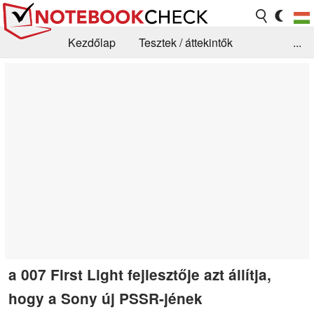
Kezdőlap
Tesztek / áttekintők
...
Hírek
GYIK / Technológia / Benchmarkok
Könyvtár
Kapcsolat
a 007 First Light fejlesztője azt állítja,
hogy a Sony új PSSR-jének