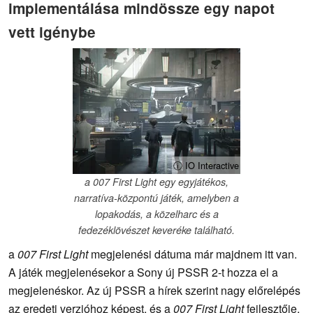
implementálása mindössze egy napot
vett igénybe
ⓘ IO Interactive
a 007 First Light egy egyjátékos,
narratíva-központú játék, amelyben a
lopakodás, a közelharc és a
fedezéklövészet keveréke található.
a
007 First Light
megjelenési dátuma már majdnem itt van.
A játék megjelenésekor a Sony új PSSR 2-t hozza el a
megjelenéskor. Az új PSSR a hírek szerint nagy előrelépés
az eredeti verzióhoz képest, és a
007 First Light
fejlesztője,