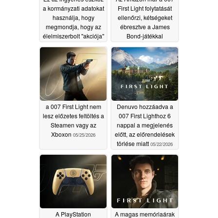
a kormányzati adatokat
First Light folytatását
használja, hogy
ellenőrzi, kétségeket
megmondja, hogy az
ébresztve a James
élelmiszerbolt "akciója"
Bond-játékkal
valóban jó üzlet-e
kapcsolatban
06/04/2026
06/09/2026
a 007 First Light nem
Denuvo hozzáadva a
lesz előzetes feltöltés a
007 First Lighthoz 6
Steamen vagy az
nappal a megjelenés
Xboxon
előtt, az előrendelések
05/25/2026
törlése miatt
05/22/2026
A PlayStation
A magas memóriaárak