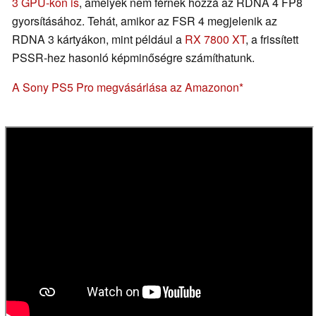
3 GPU-kon is
, amelyek nem férnek hozzá az RDNA 4 FP8
gyorsításához. Tehát, amikor az FSR 4 megjelenik az
RDNA 3 kártyákon, mint például a
RX 7800 XT
, a frissített
PSSR-hez hasonló képminőségre számíthatunk.
A Sony PS5 Pro megvásárlása az Amazonon