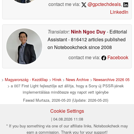
contact me via:
@gpctechdeals
,
LinkedIn
Translator:
Ninh Ngoc Duy
- Editorial
Assistant
- 816412 articles published
on Notebookcheck
since 2008
contact me via:
Facebook
>
Magyarország - Kezdőlap
>
Hírek
>
News Archive
>
Newsarchive 2026 05
> a 007 First Light fejlesztője azt állítja, hogy a Sony új PSSR-jének
implementálása mindössze egy napot vett igénybe
Fawad Murtaza, 2026-05-20 (Update: 2026-05-20)
Cookie Settings
| 04.08.2026 11:08
* If you buy something via one of our affiliate links, Notebookcheck may
earn a commission. Thank you for your support!