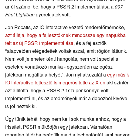
arról számol be, hogy a PSSR 2 implementálása a
007
First Lightban
gyerekjáték volt.
Jon Rocatis, az IO Interactive vezető renderelőmérnöke,
azt állítja, hogy a fejlesztőknek mindössze egy napjukba
telt az új PSSR implementálása
, és a fejlesztők
"alapvetően elégedettek voltak azzal, amit rögtön láttunk.
Nem volt jelenetenkénti hangolás, nem volt speciális
esetekre vonatkozó munka - egyszerűen az egész
játékban megállta a helyét". Jon nyilatkozatát a
egy másik
IO Interactive fejlesztő is megerősítette az X-en
aki szintén
azt állította, hogy a PSSR 2-t szuper könnyű volt
implementálni, és az eredmények már a dobozból kivéve
is jól néztek ki.
Úgy tűnik tehát, hogy nem kell sok munka ahhoz, hogy a
frissített PSSR működjön egy játékban. Várhatóan
rengeteg játékba beépítik majd a technológiát, ami nagyon