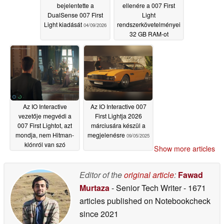
bejelentette a
ellenére a 007 First
DualSense 007 First
Light
Light kiadását
rendszerkövetelményei
04/09/2026
32 GB RAM-ot
ajánlanak 1080p
felbontáshoz
01/07/2026
Az IO Interactive
Az IO Interactive 007
vezetője megvédi a
First Lightja 2026
007 First Lightot, azt
márciusára készül a
mondja, nem Hitman-
megjelenésre
09/05/2025
klónról van szó
Show more articles
09/05/2025
Editor of the
original article
:
Fawad
Murtaza
- Senior Tech Writer
- 1671
articles published on Notebookcheck
since 2021