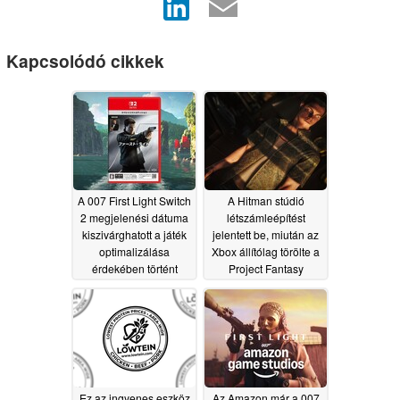
Kapcsolódó cikkek
A 007 First Light Switch
A Hitman stúdió
2 megjelenési dátuma
létszámleépítést
kiszivárghatott a játék
jelentett be, miután az
optimalizálása
Xbox állítólag törölte a
érdekében történt
Project Fantasy
késleltetés után
projektet a 007: First
Light sikere ellenére
07/28/2026
07/04/2026
Ez az ingyenes eszköz
Az Amazon már a 007