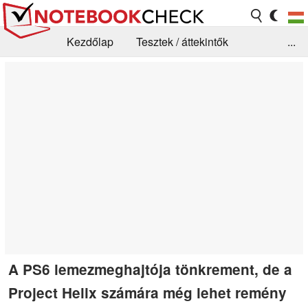
Kezdőlap
Tesztek / áttekintők
...
Hírek
GYIK / Technológia / Benchmarkok
Könyvtár
Kapcsolat
A PS6 lemezmeghajtója tönkrement, de a
Project Helix számára még lehet remény