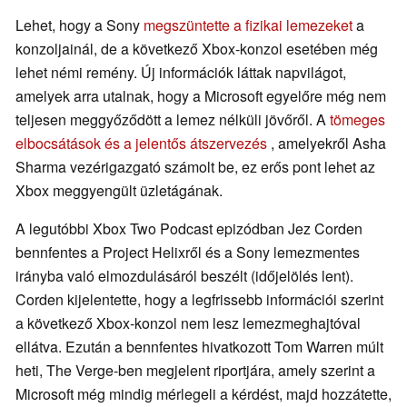
Lehet, hogy a Sony
megszüntette a fizikai lemezeket
a
konzoljainál, de a következő Xbox-konzol esetében még
lehet némi remény. Új információk láttak napvilágot,
amelyek arra utalnak, hogy a Microsoft egyelőre még nem
teljesen meggyőződött a lemez nélküli jövőről. A
tömeges
elbocsátások és a jelentős átszervezés
, amelyekről Asha
Sharma vezérigazgató számolt be, ez erős pont lehet az
Xbox meggyengült üzletágának.
A legutóbbi Xbox Two Podcast epizódban Jez Corden
bennfentes a Project Helixről és a Sony lemezmentes
irányba való elmozdulásáról beszélt (időjelölés lent).
Corden kijelentette, hogy a legfrissebb információi szerint
a következő Xbox-konzol nem lesz lemezmeghajtóval
ellátva. Ezután a bennfentes hivatkozott Tom Warren múlt
heti, The Verge-ben megjelent riportjára, amely szerint a
Microsoft még mindig mérlegeli a kérdést, majd hozzátette,