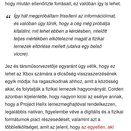
hogy miután ellenőrizte forrásait, ez valóban így is lehet.
Így hát megpróbáltam frissíteni az információimat,
és valóban úgy tűnik, hogy a cég még próbálja
kitalálni, mit tehet ebben a kérdésben, mielőtt
teljes mértékben elkötelezné magát a fizikai
lemezek eltörlése mellett (utalva egy belső
viccre).
Jez és társműsorvezetője egyaránt úgy vélik, hogy ez
lehet az Xbox számára a dicsőség visszaszerzésének
egyik módja: ha ragaszkodnak ahhoz, amit a közösség
akar, és folytatják a fizikai lemezek hagyományát. Corden
azonban kijelentette, hogy nagyon kicsi az esélye annak,
hogy a Project Helix lemezmeghajtóval rendelkezzen,
legalábbis natívan, figyelembe véve a digitális és a fizikai
formátumok piaci részesedését, valamint azt a
többletköltséget, amit az jelent, hogy
az egyetlen, aki