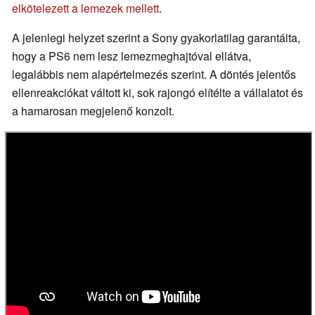
elkötelezett a lemezek mellett
.
A jelenlegi helyzet szerint a Sony gyakorlatilag garantálta,
hogy a PS6 nem lesz lemezmeghajtóval ellátva,
legalábbis nem alapértelmezés szerint. A döntés jelentős
ellenreakciókat váltott ki, sok rajongó elítélte a vállalatot és
a hamarosan megjelenő konzolt.