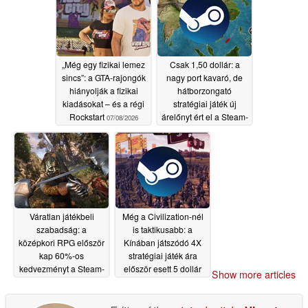
„Még egy fizikai lemez
Csak 1,50 dollár: a
sincs”: a GTA-rajongók
nagy port kavaró, de
hiányolják a fizikai
hátborzongató
kiadásokat – és a régi
stratégiai játék új
Rockstart
árelőnyt ért el a Steam-
07/08/2026
en
07/08/2026
Váratlan játékbeli
Még a Civilization-nél
szabadság: a
is taktikusabb: a
középkori RPG először
Kínában játszódó 4X
kap 60%-os
stratégiai játék ára
kedvezményt a Steam-
először esett 5 dollár
Show more articles
en
alá a Steam-en
07/08/2026
07/08/2026