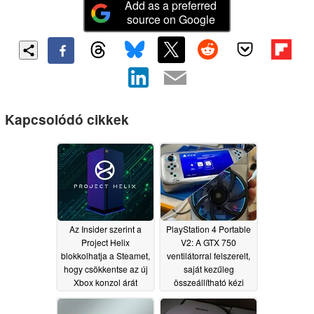
Add as a preferred
source on Google
Kapcsolódó cikkek
Az Insider szerint a
PlayStation 4 Portable
Project Helix
V2: A GTX 750
blokkolhatja a Steamet,
ventilátorral felszerelt,
hogy csökkentse az új
saját kezűleg
Xbox konzol árát
összeállítható kézi
konzol most még
07/29/2026
kompaktabb
07/21/2026