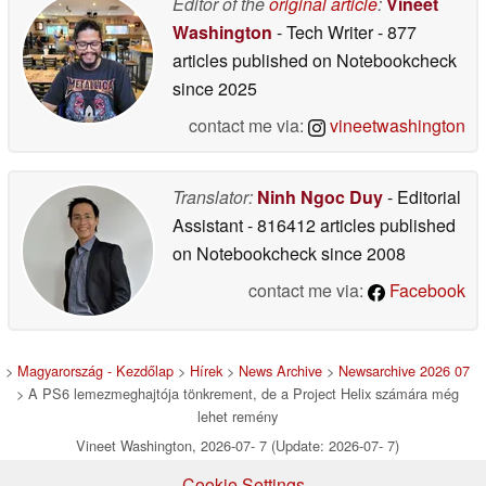
Editor of the
original article
:
Vineet
Washington
- Tech Writer
- 877
articles published on Notebookcheck
since 2025
contact me via:
vineetwashington
Translator:
Ninh Ngoc Duy
- Editorial
Assistant
- 816412 articles published
on Notebookcheck
since 2008
contact me via:
Facebook
>
Magyarország - Kezdőlap
>
Hírek
>
News Archive
>
Newsarchive 2026 07
> A PS6 lemezmeghajtója tönkrement, de a Project Helix számára még
lehet remény
Vineet Washington, 2026-07- 7 (Update: 2026-07- 7)
Cookie Settings