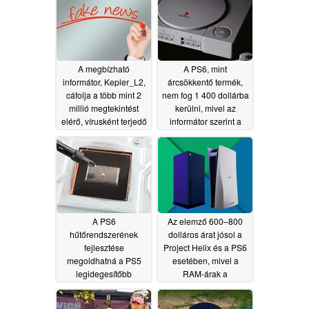
A megbízható
A PS6, mint
informátor, Kepler_L2,
árcsökkentő termék,
cáfolja a több mint 2
nem fog 1 400 dollárba
millió megtekintést
kerülni, mivel az
elérő, vírusként terjedő
informátor szerint a
Xbox Project Helix-
Sony konzoljának
pletykát.
kialakítása hozzájárul
07/19/2026
majd az ár alacsony
szinten tartásához
07/17/2026
A PS6
Az elemző 600–800
hűtőrendszerének
dolláros árat jósol a
fejlesztése
Project Helix és a PS6
megoldhatná a PS5
esetében, mivel a
legidegesítőbb
RAM-árak a
problémáját
megjelenés előtt
07/15/2026
csökkennek
07/14/2026