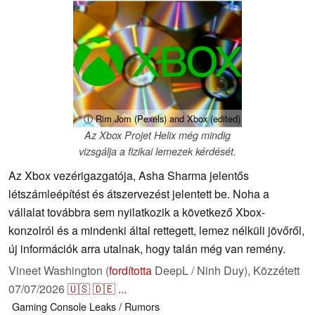
ⓘ Rim Jom (Pexels) and Xbox (edited)
Az Xbox Projet Helix még mindig
vizsgálja a fizikai lemezek kérdését.
Az Xbox vezérigazgatója, Asha Sharma jelentős
létszámleépítést és átszervezést jelentett be. Noha a
vállalat továbbra sem nyilatkozik a következő Xbox-
konzolról és a mindenki által rettegett, lemez nélküli jövőről,
új információk arra utalnak, hogy talán még van remény.
Vineet Washington (
fordította
DeepL / Ninh Duy),
Közzétett
07/07/2026
🇺🇸
🇩🇪
...
Gaming
Console
Leaks / Rumors