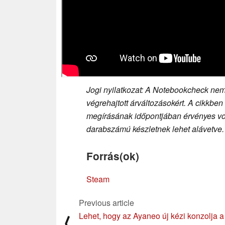
Jogi nyilatkozat: A Notebookcheck nem 
végrehajtott árváltozásokért. A cikkben
megírásának időpontjában érvényes volt
darabszámú készletnek lehet alávetve.
Forrás(ok)
Steam
Previous article
Lehet, hogy az Ayaneo új kézi konzolja a
⟨