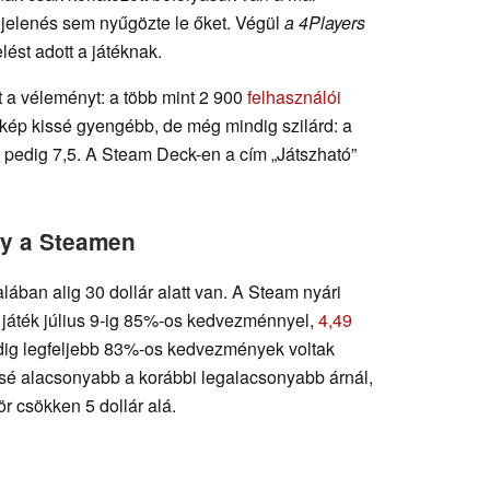
jelenés sem nyűgözte le őket. Végül
a 4Players
ést adott a játéknak.
 a véleményt: a több mint 2 900
felhasználói
 kép kissé gyengébb, de még mindig szilárd: a
 pedig 7,5. A Steam Deck-en a cím „Játszható”
y a Steamen
lában alig 30 dollár alatt van. A Steam nyári
i játék július 9-ig 85%-os kedvezménnyel,
4,49
ddig legfeljebb 83%-os kedvezmények voltak
issé alacsonyabb a korábbi legalacsonyabb árnál,
r csökken 5 dollár alá.