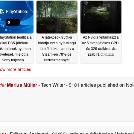
layStation leállítja a
A játékosok 95%-a
Az Nvidia feltámasztja
izikai PS5-játékok
imádja ezt a nyílt világú
az 5 éves játékos GPU-
tékidejének nyomon
túlélőjátékot, amely a
t, és 329 dolláros árat
övetését, mielőtt a
Steam-en 78%-os
szab rá
07/07/2026
Sony teljesen
kedvezménnyel
igitálisra állna át
kapható
07/07/2026
ow more articles
07/07/2026
cle
:
Marius Müller
- Tech Writer
- 5181 articles published on N
Duy
- Editorial Assistant
- 814621 articles published on Notebo