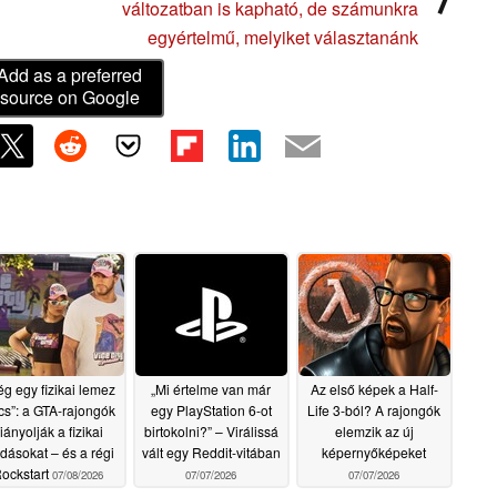
változatban is kapható, de számunkra
egyértelmű, melyiket választanánk
Add as a preferred
source on Google
g egy fizikai lemez
„Mi értelme van már
Az első képek a Half-
cs”: a GTA-rajongók
egy PlayStation 6-ot
Life 3-ból? A rajongók
iányolják a fizikai
birtokolni?” – Virálissá
elemzik az új
dásokat – és a régi
vált egy Reddit-vitában
képernyőképeket
ockstart
07/08/2026
07/07/2026
07/07/2026