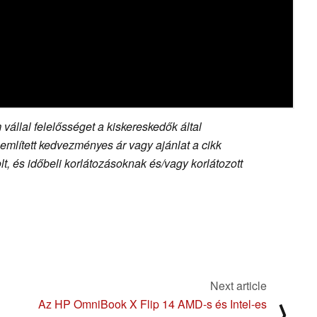
vállal felelősséget a kiskereskedők által
 említett kedvezményes ár vagy ajánlat a cikk
, és időbeli korlátozásoknak és/vagy korlátozott
Next article
Az HP OmniBook X Flip 14 AMD-s és Intel-es
⟩