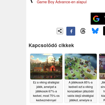
Game Boy Advance-en alapul
Kapcsolódó cikkek
Ez a viking stratégiai
A játékosok 85%-a
„Mé
játék, amelyet a
kedveli ezt a viking
sin
játékosok 67%-a
korszakban játszódó
h
kedvel, most 75%-os
valós idejű stratégiai
kia
kedvezménnyel
játékot, amelyre a
R
kapható a Steam-en
Steam-en 72%-os