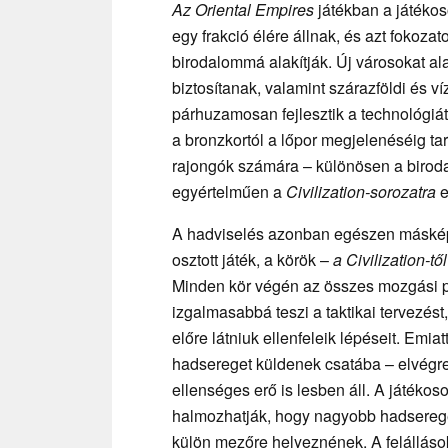
Az Oriental Empires
játékban a játékos
egy frakció élére állnak, és azt fokoza
birodalommá alakítják. Új városokat al
biztosítanak, valamint szárazföldi és v
párhuzamosan fejlesztik a technológiát,
a bronzkortól a lőpor megjelenéséig ta
rajongók számára – különösen a biroda
egyértelműen a
Civilization-sorozatra
e
A hadviselés azonban egészen máské
osztott játék, a körök –
a Civilization-től
Minden kör végén az összes mozgási p
izgalmasabbá teszi a taktikai tervezés
előre látniuk ellenfeleik lépéseit. Emiat
hadsereget küldenek csatába – elvégre 
ellenséges erő is lesben áll. A játéko
halmozhatják, hogy nagyobb hadserege
külön mezőre helyeznének. A felállások