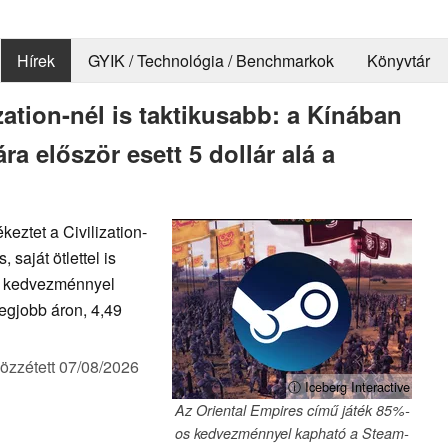
Hírek
GYIK / Technológia / Benchmarkok
Könyvtár
zation-nél is taktikusabb: a Kínában
ára először esett 5 dollár alá a
eztet a Civilization-
 saját ötlettel is
os kedvezménnyel
legjobb áron, 4,49
özzétett
07/08/2026
ⓘ Iceberg Interactive
Az Oriental Empires című játék 85%-
os kedvezménnyel kapható a Steam-