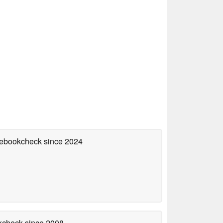
otebookcheck
since 2024
okcheck
since 2008