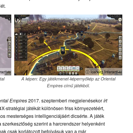
ét.
ractive
ⓘ Iceberg Interactive
tal
A képen: Egy játékmenet-képernyőkép az Oriental
Empires című játékból.
ental Empires
2017. szeptemberi megjelenésekor
írt
4X-stratégiai játékát különösen friss környezetéért,
os mesterséges intelligenciájáért dicsérte. A játék
 a szerkesztőség szerint a harcrendszer helyenként
knak csak korlátozott befolyásuk van a már