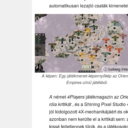
automatikusan lezajló csaták kimenetel
ⓘ Iceberg Inte
A képen: Egy játékmenet-képernyőkép az Orien
Empires című játékból.
A
német
4Players
játékmagazin
az Ori
róla kritikát
, és a Shining Pixel Studio 
jól kidolgozott 4X-mechanikájáért és ok
azonban nem kerülte el a kritikát sem:
kissé fejletlennek tűnik, és a játékoso