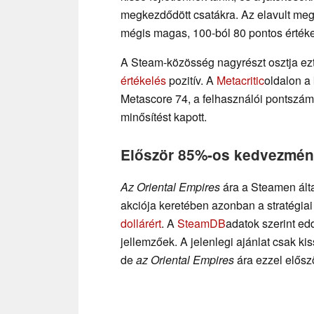
megkezdődött csatákra. Az elavult meg
mégis magas, 100-ból 80 pontos értékel
A Steam-közösség nagyrészt osztja ezt
értékelés
pozitív. A
Metacritic
oldalon a
Metascore 74, a felhasználói pontszám
minősítést kapott.
Először 85%-os kedvezmén
Az Oriental Empires
ára a Steamen álta
akciója keretében azonban a stratégia
dollárért
. A
SteamDB
adatok szerint e
jellemzőek. A jelenlegi ajánlat csak k
de
az Oriental Empires
ára ezzel előszö