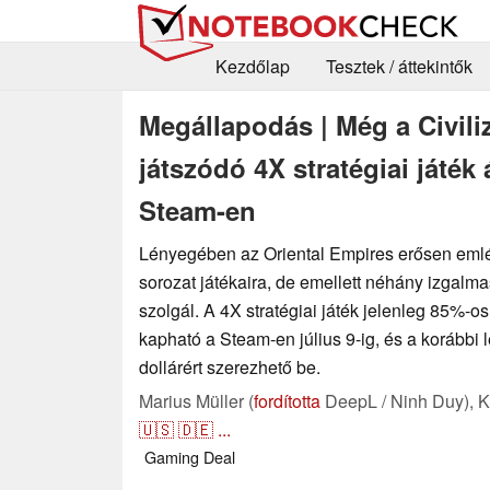
Kezdőlap
Tesztek / áttekintők
Megállapodás | Még a Civili
játszódó 4X stratégiai játék 
Steam-en
Lényegében az Oriental Empires erősen emlék
sorozat játékaira, de emellett néhány izgalmas,
szolgál. A 4X stratégiai játék jelenleg 85%-
kapható a Steam-en július 9-ig, és a korábbi 
dollárért szerezhető be.
Marius Müller (
fordította
DeepL / Ninh Duy),
K
🇺🇸
🇩🇪
...
Gaming
Deal