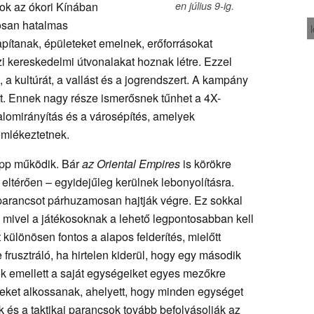
ok az ókori Kínában
en július 9-ig.
tosan hatalmas
apítanak, épületeket emelnek, erőforrásokat
ízi kereskedelmi útvonalakat hoznak létre. Ezzel
 a kultúrát, a vallást és a jogrendszert. A kampány
rt. Ennek nagy része ismerősnek tűnhet a 4X-
lomirányítás és a városépítés, amelyek
mlékeztetnek.
pp működik. Bár
az Oriental Empires
is körökre
eltérően – egyidejűleg kerülnek lebonyolításra.
arancsot párhuzamosan hajtják végre. Ez sokkal
t, mivel a játékosoknak a lehető legpontosabban kell
t különösen fontos a alapos felderítés, mielőtt
frusztráló, ha hirtelen kiderül, hogy egy második
sok emellett a saját egységeiket egyes mezőkre
ket alkossanak, ahelyett, hogy minden egységet
 és a taktikai parancsok tovább befolyásolják az