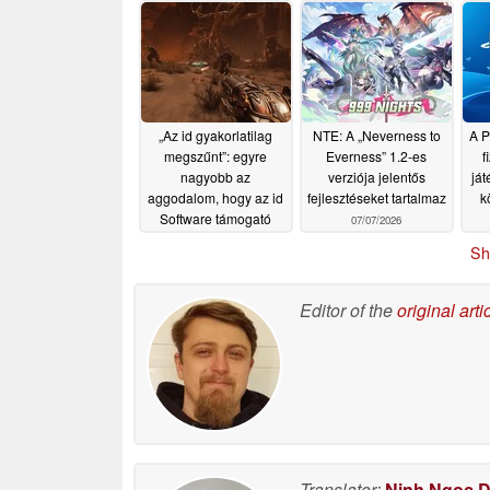
kedvezmény érvényes
07/12/2026
07/11/2026
„Az id gyakorlatilag
NTE: A „Neverness to
A P
megszűnt”: egyre
Everness” 1.2-es
f
nagyobb az
verziója jelentős
já
aggodalom, hogy az id
fejlesztéseket tartalmaz
k
Software támogató
07/07/2026
stúdióvá válhat
d
Sh
07/07/2026
Editor of the
original arti
Translator:
Ninh Ngoc 