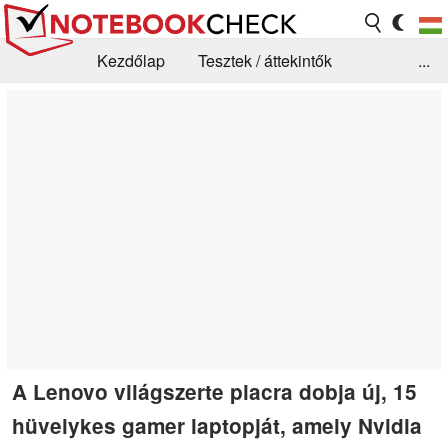
Kezdőlap
Tesztek / áttekintők
...
Hírek
GYIK / Technológia / Benchmarkok
Könyvtár
Kapcsolat
A Lenovo világszerte piacra dobja új, 15
hüvelykes gamer laptopját, amely Nvidia