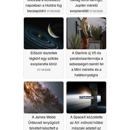
napokban a Holdra fog
Jupiter méretű
becsapódni
exoplanétát
07/29/2026
07/20/2026
Először észleltek
A Starlink új V5-ös
légkört egy sziklás
parabolaantennája a
exoplanéta körül
sebességet cseréli fel
a Mini méretre és a
07/18/2026
hatékonyságra
07/16/2026
A James Webb
A SpaceX közzétette
Űrtávcső lenyűgöző
az AI1 műhold hűtési
felvételt készített a
műszaki adatait az