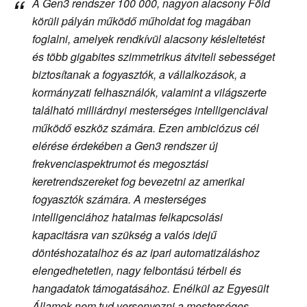
A Gen3 rendszer 100 000, nagyon alacsony Föld
körüli pályán működő műholdat fog magában
foglalni, amelyek rendkívül alacsony késleltetést
és több gigabites szimmetrikus átviteli sebességet
biztosítanak a fogyasztók, a vállalkozások, a
kormányzati felhasználók, valamint a világszerte
található milliárdnyi mesterséges intelligenciával
működő eszköz számára. Ezen ambiciózus cél
elérése érdekében a Gen3 rendszer új
frekvenciaspektrumot és megosztási
keretrendszereket fog bevezetni az amerikai
fogyasztók számára. A mesterséges
intelligenciához hatalmas felkapcsolási
kapacitásra van szükség a valós idejű
döntéshozatalhoz és az ipari automatizáláshoz
elengedhetetlen, nagy felbontású térbeli és
hangadatok támogatásához. Enélkül az Egyesült
Államok nem tud versenyezni a mesterséges