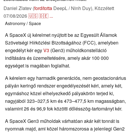
Daniel Zlatev (
fordította
DeepL / Ninh Duy),
Közzétett
07/08/2026
🇺🇸
🇩🇪
...
Astronomy / Space
A SpaceX új kérelmet nyújtott be az Egyesült Államok
Szövetségi Hírközlési Bizottságához (FCC), amelyben
engedélyt kér egy
V3
(Gen3) műholdkonstelláció
indítására és üzemeltetésére, amely akár 100 000
egységet is magában foglalhat.
A kérelem egy harmadik generációs, nem geostacionárius
pályán keringő rendszer engedélyezését kéri, amely két,
egymáshoz közel elhelyezkedő pályakörön terjed ki,
nagyjából 323–327,5 km és 473–477,5 km magasságban,
valamint 26 és 96,9 fok közötti dőlésszög-tartományt kér.
A SpaceX Gen3 műholdak várhatóan akár két tonnát is
nyomnak majd, ami közel háromszorosa a jelenlegi Gen2