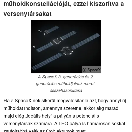
műholdkonstellációját, ezzel kiszorítva a
versenytársakat
ⓘ SpaceX
A SpaceX 3. generációs és 2.
generációs műholdjainak méret-
összehasonlítása
Ha a SpaceX-nek sikerül megvalósítania azt, hogy annyi új
műholdat indítson, amennyit szeretne, akkor alig marad
majd elég „ideális hely” a pályán a potenciális
versenytársak számára. A LEO-pálya is hamarosan sokkal
zsúfoltabbá válik az űrobjektumok miatt.