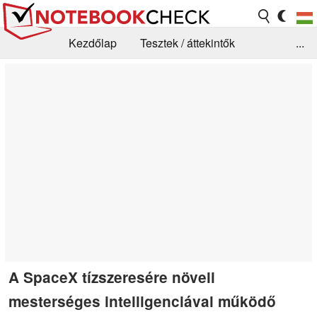
Kezdőlap
Tesztek / áttekintők
...
Hírek
GYIK / Technológia / Benchmarkok
Könyvtár
Kapcsolat
A SpaceX tízszeresére növeli
mesterséges intelligenciával működő