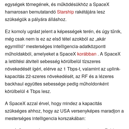
egységek tömegének, és működésükhöz a SpaceX
hamarosan bemutatandó
Starship
rakétájára lesz
szükségük a pályára álláshoz.
Ez komoly ugrást jelent a képességek terén, és úgy tűnik,
még csak nem is ez az első tétel azokból az „akár
egymillió” mesterséges intelligencia-adatközponti
műholdakból, amelyeket a SpaceX
korábban
. A SpaceX
a letöltési átviteli sebesség körülbelül tízszeres
növekedését ígéri, elérve az 1 Tbps-t, valamint az uplink-
kapacitás 22-szeres növekedését, az RF és a lézeres
backhaul együttes sebessége pedig műholdonként
körülbelül 4 Tbps lesz.
A SpaceX azzal érvel, hogy mindez a kapacitás
szükséges ahhoz, hogy az USA versenyképes maradjon a
mesterséges intelligencia korszakában: