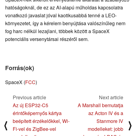
hatóságoknál, de ez az AI-alapú műholdas kapcsolatra
vonatkozó javaslat jóval kaotikusabbá tenné a LEO-
környezetet, így a kérelem benyújtása valószínűleg nem
fog harc nélkül lezajlani, többek között a SpaceX
potenciális versenytársai részéről sem.
Forrás(ok)
SpaceX (
FCC
)
Previous article
Next article
Az új ESP32-C5
A Marshall bemutatja
érintőképernyős kártya
az Acton IV és a
beépített érzékelőkkel, Wi-
Stanmore IV
⟨
⟩
Fi-vel és ZigBee-vel
modelleket: jobb