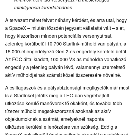
intelligencia forradalmában.
A tervezett méret felvet néhány kérdést, és arra utal, hogy
a SpaceX – miután tőzsdén jegyzett vállalattá vált – siet,
hogy kiszorítson minden potenciális versenytársat.
Jelenleg körülbelül 10 700 Starlink-műhold van pályán, a
15 000-et engedélyező Gen 2-es engedély keretein belül.
Az FCC által kiadott, 100 000 V3-as műholdra vonatkozó
engedély a jelenleg pályán lévő, valamennyi üzemeltető
aktív műholdjainak számát közel tízszeresére növelné.
A csillagászok és a pályabiztonsági megfigyelők már most
is a Starlinket jelölik meg a LEO-ban végrehajtott
ütközéselkerülő manőverek fő okaként, és további több
tízezer műhold megsokszorozná azoknak az aktív
objektumoknak a számát, amelyeknél naponta
ütközéselkerülési ellenőrzésre van szükség. Eddig a
SpaceX-nek sikerült érvényesítenie akaratát a szabályozó