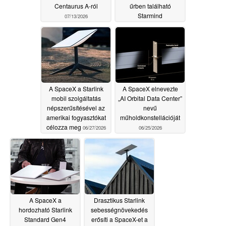
Centaurus A-ról
űrben található
Starmind
07/13/2026
adatközponthoz
07/11/2026
A SpaceX a Starlink
A SpaceX elnevezte
mobil szolgáltatás
„AI Orbital Data Center”
népszerűsítésével az
nevű
amerikai fogyasztókat
műholdkonstellációját
célozza meg
06/27/2026
06/25/2026
A SpaceX a
Drasztikus Starlink
hordozható Starlink
sebességnövekedés
Standard Gen4
erősíti a SpaceX-et a