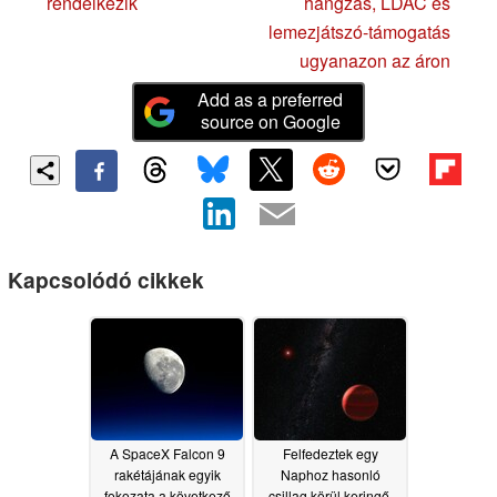
rendelkezik
hangzás, LDAC és
lemezjátszó-támogatás
ugyanazon az áron
Add as a preferred
source on Google
Kapcsolódó cikkek
A SpaceX Falcon 9
Felfedeztek egy
rakétájának egyik
Naphoz hasonló
fokozata a következő
csillag körül keringő,