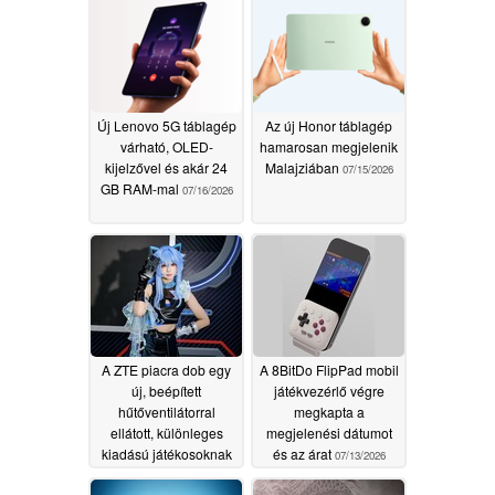
Új Lenovo 5G táblagép
Az új Honor táblagép
várható, OLED-
hamarosan megjelenik
kijelzővel és akár 24
Malajziában
07/15/2026
GB RAM-mal
07/16/2026
A ZTE piacra dob egy
A 8BitDo FlipPad mobil
új, beépített
játékvezérlő végre
hűtőventilátorral
megkapta a
ellátott, különleges
megjelenési dátumot
kiadású játékosoknak
és az árat
07/13/2026
szánt okostelefont