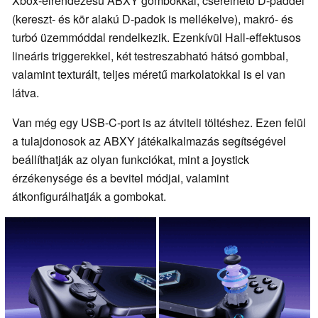
Xbox-elrendezésű ABXY gombokkal, cserélhető D-paddel
(kereszt- és kör alakú D-padok is mellékelve), makró- és
turbó üzemmóddal rendelkezik. Ezenkívül Hall-effektusos
lineáris triggerekkel, két testreszabható hátsó gombbal,
valamint texturált, teljes méretű markolatokkal is el van
látva.
Van még egy USB-C-port is az átviteli töltéshez. Ezen felül
a tulajdonosok az ABXY játékalkalmazás segítségével
beállíthatják az olyan funkciókat, mint a joystick
érzékenysége és a bevitel módjai, valamint
átkonfigurálhatják a gombokat.