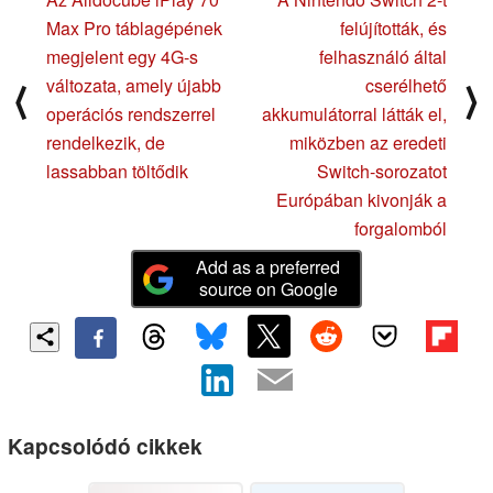
Max Pro táblagépének
felújították, és
megjelent egy 4G-s
felhasználó által
változata, amely újabb
cserélhető
⟨
⟩
operációs rendszerrel
akkumulátorral látták el,
rendelkezik, de
miközben az eredeti
lassabban töltődik
Switch-sorozatot
Európában kivonják a
forgalomból
Add as a preferred
source on Google
Kapcsolódó cikkek