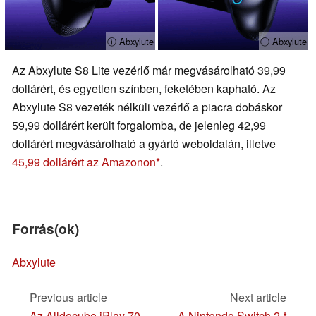
ⓘ Abxylute
ⓘ Abxylute
Az Abxylute S8 Lite vezérlő már megvásárolható 39,99
dollárért, és egyetlen színben, feketében kapható. Az
Abxylute S8 vezeték nélküli vezérlő a piacra dobáskor
59,99 dollárért került forgalomba, de jelenleg 42,99
dollárért megvásárolható a gyártó weboldalán, illetve
45,99 dollárért az Amazonon
.
Forrás(ok)
Abxylute
Previous article
Next article
Az Alldocube iPlay 70
A Nintendo Switch 2-t