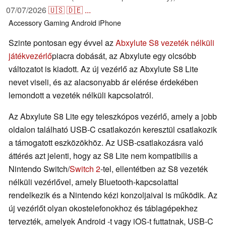
07/07/2026
🇺🇸
🇩🇪
...
Accessory
Gaming
Android
iPhone
Szinte pontosan egy évvel az
Abxylute S8 vezeték nélküli
játékvezérlő
piacra dobását, az Abxylute egy olcsóbb
változatot is kiadott. Az új vezérlő az Abxylute S8 Lite
nevet viseli, és az alacsonyabb ár elérése érdekében
lemondott a vezeték nélküli kapcsolatról.
Az Abxylute S8 Lite egy teleszkópos vezérlő, amely a jobb
oldalon található USB-C csatlakozón keresztül csatlakozik
a támogatott eszközökhöz. Az USB-csatlakozásra való
áttérés azt jelenti, hogy az S8 Lite nem kompatibilis a
Nintendo Switch/
Switch 2
-tel, ellentétben az S8 vezeték
nélküli vezérlővel, amely Bluetooth-kapcsolattal
rendelkezik és a Nintendo kézi konzoljaival is működik. Az
új vezérlőt olyan okostelefonokhoz és táblagépekhez
tervezték, amelyek Android -t vagy iOS-t futtatnak, USB-C