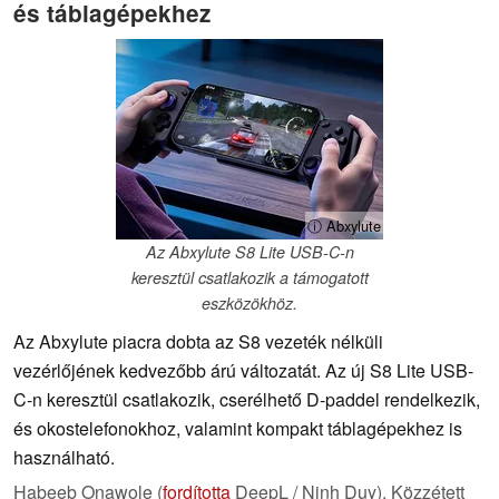
és táblagépekhez
ⓘ Abxylute
Az Abxylute S8 Lite USB-C-n
keresztül csatlakozik a támogatott
eszközökhöz.
Az Abxylute piacra dobta az S8 vezeték nélküli
vezérlőjének kedvezőbb árú változatát. Az új S8 Lite USB-
C-n keresztül csatlakozik, cserélhető D-paddel rendelkezik,
és okostelefonokhoz, valamint kompakt táblagépekhez is
használható.
Habeeb Onawole (
fordította
DeepL / Ninh Duy),
Közzétett