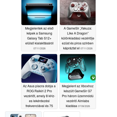
07/13/2026
Megjelentek az első
A GameSir „Yakuza:
képek a Samsung
Like A Dragon”
Galaxy Tab S12+
különkiadású vezérlője
elülső kialakításáról
ezüst és piros színben
kápráztat el
07/11/2026
07/11/2026
Az Asus piacra dobja a
Megjelent az Xboxhoz
ROG Raikiri 2 Pro
készült GameSir G7
vezérlőt, amely 8 kHz-
Pro három üzemmódú
es lekérdezési
vezérlő Aimlabs
frekvenciával és 75
kiadása
07/09/2026
órás akkumulátor-
üzemidővel