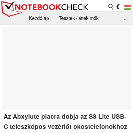
Kezdőlap
Tesztek / áttekintők
...
Hírek
GYIK / Technológia / Benchmarkok
Könyvtár
Kapcsolat
Az Abxylute piacra dobja az S8 Lite USB-
C teleszkópos vezérlőt okostelefonokhoz