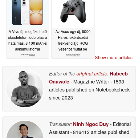
rendelkezik
07/10/2026
A Vivo új, megfizethető
Az Asus egy új, 8000
okostelefont dob piacra
Hz-es lekérdezési
hatalmas, 8 100 mAh-s
frekvenciájú ROG
akkumulátorral
vezérlőt mutat be
07/07/2026
07/05/2026
Show more articles
Editor of the
original article
:
Habeeb
Onawole
- Magazine Writer
- 1593
articles published on Notebookcheck
since 2023
Translator:
Ninh Ngoc Duy
- Editorial
Assistant
- 816412 articles published