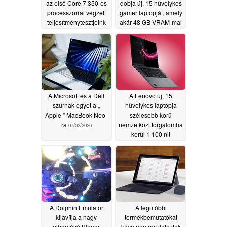
az első Core 7 350-es
dobja új, 15 hüvelykes
processzorral végzett
gamer laptopját, amely
teljesítménytesztjeink
akár 48 GB VRAM-mal
csak szerény
is kapható
07/02/2026
eredményeket mutattak
07/02/2026
A Microsoft és a Dell
A Lenovo új, 15
szúrnak egyet a „
hüvelykes laptopja
Apple ” MacBook Neo-
szélesebb körű
ra
nemzetközi forgalomba
07/02/2026
kerül 1 100 nit
fényerejű OLED-
kijelzővel és 48 GB
VRAM-mal
07/01/2026
A Dolphin Emulator
A legutóbbi
kijavítja a nagy
termékbemutatókat
felbontású Bloom-
követően részletezték