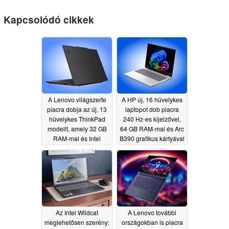
Kapcsolódó cikkek
A Lenovo világszerte
A HP új, 16 hüvelykes
piacra dobja az új, 13
laptopot dob piacra
hüvelykes ThinkPad
240 Hz-es kijelzővel,
modellt, amely 32 GB
64 GB RAM-mal és Arc
RAM-mal és Intel
B390 grafikus kártyával
Panther Lake
07/02/2026
processzorokkal
rendelkezik
07/03/2026
Az Intel Wildcat
A Lenovo további
meglehetősen szerény:
országokban is piacra