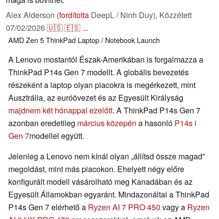
Alex Alderson (
fordította
DeepL / Ninh Duy),
Közzétett
07/02/2026
🇺🇸
🇪🇸
...
AMD
Zen 5
ThinkPad
Laptop / Notebook
Launch
A Lenovo mostantól Észak-Amerikában is forgalmazza a
ThinkPad P14s Gen 7 modellt. A globális bevezetés
részeként a laptop olyan piacokra is megérkezett, mint
Ausztrália, az euróövezet és az Egyesült Királyság
majdnem két hónappal ezelőtt
. A ThinkPad P14s Gen 7
azonban eredetileg
március közepén
a hasonló
P14s i
Gen 7
modellel együtt.
Jelenleg a Lenovo nem kínál olyan „állítsd össze magad”
megoldást, mint más piacokon. Ehelyett négy előre
konfigurált modell vásárolható meg Kanadában és az
Egyesült Államokban egyaránt. Mindazonáltal a ThinkPad
P14s Gen 7 elérhető a
Ryzen AI 7 PRO 450
vagy a
Ryzen