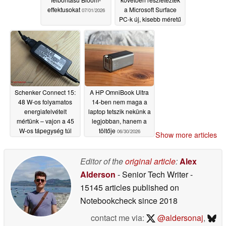
effektusokat
a Microsoft Surface
07/01/2026
PC-k új, kisebb méretű
változatainak
fejlesztési terveit
07/01/2026
Schenker Connect 15:
A HP OmniBook Ultra
48 W-os folyamatos
14-ben nem maga a
energiafelvételt
laptop tetszik nekünk a
mértünk – vajon a 45
legjobban, hanem a
W-os tápegység túl
töltője
06/30/2026
Show more articles
gyenge?
07/01/2026
Editor of the
original article
:
Alex
Alderson
- Senior Tech Writer
-
15145 articles published on
Notebookcheck
since 2018
contact me via:
@aldersonaj
,