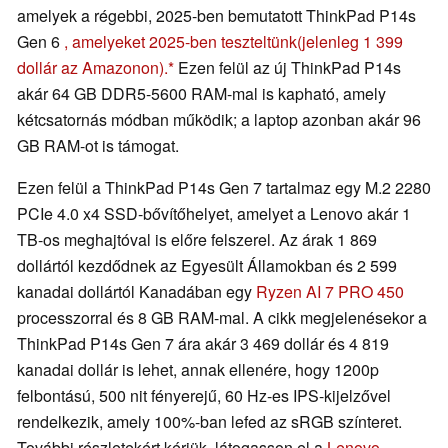
amelyek a régebbi, 2025-ben bemutatott ThinkPad P14s
Gen 6
, amelyeket 2025-ben teszteltünk
(jelenleg 1 399
dollár az Amazonon).
Ezen felül az új ThinkPad P14s
akár 64 GB DDR5-5600 RAM-mal is kapható, amely
kétcsatornás módban működik; a laptop azonban akár 96
GB RAM-ot is támogat.
Ezen felül a ThinkPad P14s Gen 7 tartalmaz egy M.2 2280
PCIe 4.0 x4 SSD-bővítőhelyet, amelyet a Lenovo akár 1
TB-os meghajtóval is előre felszerel. Az árak 1 869
dollártól kezdődnek az Egyesült Államokban és 2 599
kanadai dollártól Kanadában egy
Ryzen AI 7 PRO 450
processzorral és 8 GB RAM-mal. A cikk megjelenésekor a
ThinkPad P14s Gen 7 ára akár 3 469 dollár és 4 819
kanadai dollár is lehet, annak ellenére, hogy 1200p
felbontású, 500 nit fényerejű, 60 Hz-es IPS-kijelzővel
rendelkezik, amely 100%-ban lefed az sRGB színteret.
További részletekért kérjük, látogasson el a
Lenovo