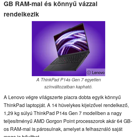
GB RAM-mal és könnyű vázzal
rendelkezik
ⓘ Lenovo
A ThinkPad P14s Gen 7 egyetlen
színváltozatban kapható.
A Lenovo végre világszerte piacra dobta egyik könnyű
ThinkPad laptopját. A 14 hüvelykes kijelzővel rendelkező,
1,29 kg súlyú ThinkPad P14s Gen 7 modellben a nagy
teljesítményű AMD Gorgon Point processzorok akár 64 GB-
os RAM-mal is párosulnak, amelyet a felhasználó saját
maga is bővíthet.