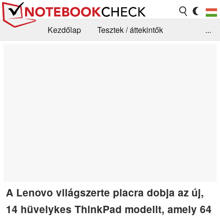
Kezdőlap
Tesztek / áttekintők
...
Hírek
GYIK / Technológia / Benchmarkok
Könyvtár
Kapcsolat
A Lenovo világszerte piacra dobja az új,
14 hüvelykes ThinkPad modellt, amely 64