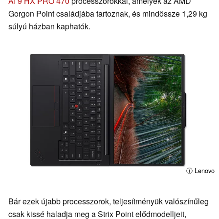
AI 9 HX PRO 470
processzorokkal, amelyek az AMD
Gorgon Point családjába tartoznak, és mindössze 1,29 kg
súlyú házban kaphatók.
ⓘ Lenovo
Bár ezek újabb processzorok, teljesítményük valószínűleg
csak kissé haladja meg a Strix Point elődmodelljeit,