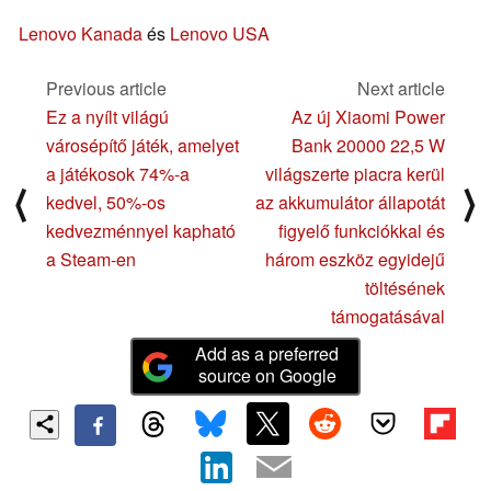
Lenovo Kanada
és
Lenovo USA
Previous article
Next article
Ez a nyílt világú
Az új Xiaomi Power
városépítő játék, amelyet
Bank 20000 22,5 W
a játékosok 74%-a
világszerte piacra kerül
⟨
⟩
kedvel, 50%-os
az akkumulátor állapotát
kedvezménnyel kapható
figyelő funkciókkal és
a Steam-en
három eszköz egyidejű
töltésének
támogatásával
Add as a preferred
source on Google