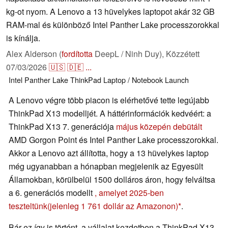
kg-ot nyom. A Lenovo a 13 hüvelykes laptopot akár 32 GB
RAM-mal és különböző Intel Panther Lake processzorokkal
is kínálja.
Alex Alderson (
fordította
DeepL / Ninh Duy),
Közzétett
07/03/2026
🇺🇸
🇩🇪
...
Intel
Panther Lake
ThinkPad
Laptop / Notebook
Launch
A Lenovo végre több piacon is elérhetővé tette legújabb
ThinkPad X13 modelljét. A háttérinformációk kedvéért: a
ThinkPad X13 7. generációja
május közepén debütált
AMD Gorgon Point és Intel Panther Lake processzorokkal.
Akkor a Lenovo azt állította, hogy a 13 hüvelykes laptop
még ugyanabban a hónapban megjelenik az Egyesült
Államokban, körülbelül 1500 dolláros áron, hogy felváltsa
a 6. generációs modellt
, amelyet 2025-ben
teszteltünk
(jelenleg 1 761 dollár az Amazonon)
.
Bár ez így is történt, a vállalat kezdetben a ThinkPad X13