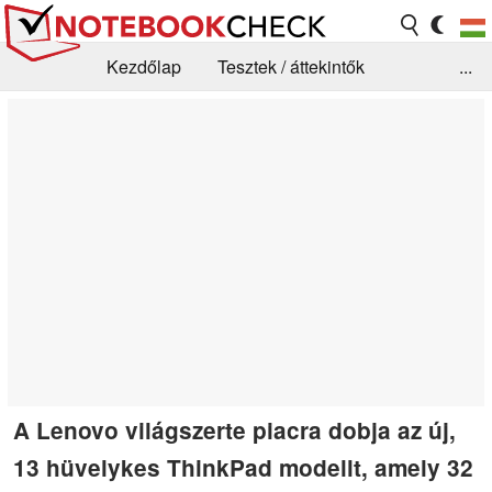
Kezdőlap
Tesztek / áttekintők
...
Hírek
GYIK / Technológia / Benchmarkok
Könyvtár
Kapcsolat
A Lenovo világszerte piacra dobja az új,
13 hüvelykes ThinkPad modellt, amely 32