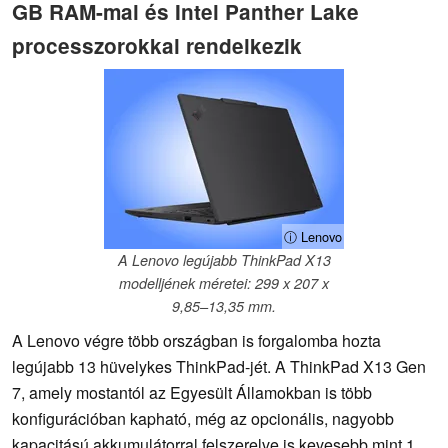
GB RAM-mal és Intel Panther Lake
processzorokkal rendelkezik
ⓘ Lenovo
A Lenovo legújabb ThinkPad X13
modelljének méretei: 299 x 207 x
9,85–13,35 mm.
A Lenovo végre több országban is forgalomba hozta
legújabb 13 hüvelykes ThinkPad-jét. A ThinkPad X13 Gen
7, amely mostantól az Egyesült Államokban is több
konfigurációban kapható, még az opcionális, nagyobb
kapacitású akkumulátorral felszerelve is kevesebb mint 1