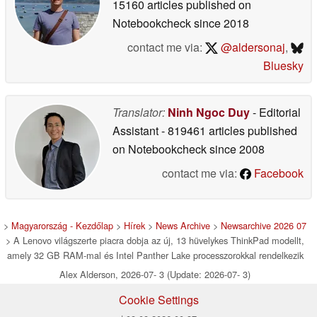
15160 articles published on
Notebookcheck
since 2018
contact me via:
@aldersonaj
,
Bluesky
Translator:
Ninh Ngoc Duy
- Editorial
Assistant
- 819461 articles published
on Notebookcheck
since 2008
contact me via:
Facebook
>
Magyarország - Kezdőlap
>
Hírek
>
News Archive
>
Newsarchive 2026 07
> A Lenovo világszerte piacra dobja az új, 13 hüvelykes ThinkPad modellt,
amely 32 GB RAM-mal és Intel Panther Lake processzorokkal rendelkezik
Alex Alderson, 2026-07- 3 (Update: 2026-07- 3)
Cookie Settings