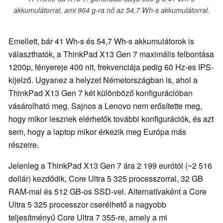
akkumulátorral, ami 964 g-ra nő az 54,7 Wh-s akkumulátorral.
Emellett, bár 41 Wh-s és 54,7 Wh-s akkumulátorok is
választhatók, a ThinkPad X13 Gen 7 maximális felbontása
1200p, fényereje 400 nit, frekvenciája pedig 60 Hz-es IPS-
kijelző. Ugyanez a helyzet Németországban is, ahol a
ThinkPad X13 Gen 7 két különböző konfigurációban
vásárolható meg. Sajnos a Lenovo nem erősítette meg,
hogy mikor lesznek elérhetők további konfigurációk, és azt
sem, hogy a laptop mikor érkezik meg Európa más
részeire.
Jelenleg a ThinkPad X13 Gen 7 ára 2 199 eurótól (~2 516
dollár) kezdődik, Core Ultra 5 325 processzorral, 32 GB
RAM-mal és 512 GB-os SSD-vel. Alternatívaként a Core
Ultra 5 325 processzor cserélhető a nagyobb
teljesítményű Core Ultra 7 355-re, amely a mi