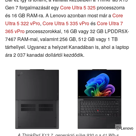
Gen 7 forgalmazását egy
Core Ultra 5 325
processzorra
és 16 GB RAM-ra. A Lenovo azonban most már a
Core
Ultra 5 322 vPro
,
Core Ultra 5 335 vPro
és
Core Ultra 7
365 vPro
processzorokkal, 16 GB vagy 32 GB LPDDR5X-
7467 RAM-mal, valamint 256 GB, 512 GB vagy 1 TB
tárhellyel. Ugyanez a helyzet Kanadában is, ahol a laptop
ára 2 037 kanadai dollártól kezdődik.
ⓘ Lenovo
A ThinkPad X13 7. generáció súlya 930 g a 41 Wh-s