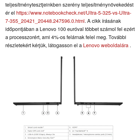
teljesítménytesztjeinkben szerény teljesítménynövekedést
ér el
https://www.notebookcheck.net/Ultra-5-325-vs-Ultra-
7-355_20421_20448.247596.0.html
. A cikk írásának
időpontjában a Lenovo 100 euróval többet számol fel ezért
a processzorért, ami 4%-os felárnak felel meg. További
részletekért kérjük, látogasson el a
Lenovo weboldalára
.