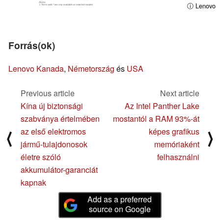
ⓘ Lenovo
Forrás(ok)
Lenovo Kanada
,
Németország
és
USA
Previous article
Next article
Kína új biztonsági
Az Intel Panther Lake
szabványa értelmében
mostantól a RAM 93%-át
az első elektromos
képes grafikus
⟨
⟩
jármű-tulajdonosok
memóriaként
életre szóló
felhasználni
akkumulátor-garanciát
kapnak
Add as a preferred
source on Google