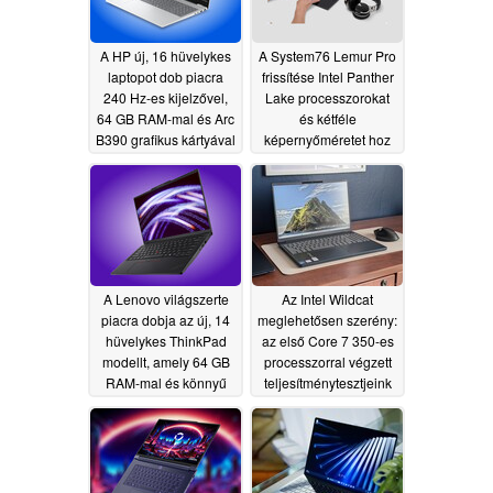
A HP új, 16 hüvelykes
A System76 Lemur Pro
laptopot dob piacra
frissítése Intel Panther
240 Hz-es kijelzővel,
Lake processzorokat
64 GB RAM-mal és Arc
és kétféle
B390 grafikus kártyával
képernyőméretet hoz
magával
07/02/2026
07/02/2026
A Lenovo világszerte
Az Intel Wildcat
piacra dobja az új, 14
meglehetősen szerény:
hüvelykes ThinkPad
az első Core 7 350-es
modellt, amely 64 GB
processzorral végzett
RAM-mal és könnyű
teljesítménytesztjeink
vázzal rendelkezik
csak szerény
eredményeket mutattak
07/02/2026
07/02/2026