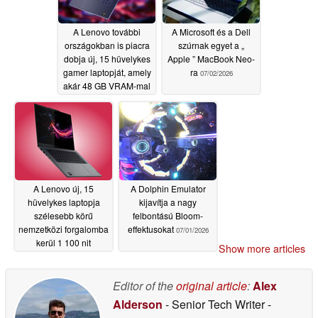
A Lenovo további
A Microsoft és a Dell
országokban is piacra
szúrnak egyet a „
dobja új, 15 hüvelykes
Apple ” MacBook Neo-
gamer laptopját, amely
ra
07/02/2026
akár 48 GB VRAM-mal
is kapható
07/02/2026
A Lenovo új, 15
A Dolphin Emulator
hüvelykes laptopja
kijavítja a nagy
szélesebb körű
felbontású Bloom-
nemzetközi forgalomba
effektusokat
07/01/2026
kerül 1 100 nit
Show more articles
fényerejű OLED-
kijelzővel és 48 GB
VRAM-mal
Editor of the
original article
:
Alex
07/01/2026
Alderson
- Senior Tech Writer
-