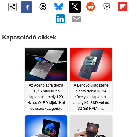
Kapcsolódó cikkek
Az Acer piacra dobta
A Lenovo világszerte
új, 16 hüvelykes
piacra dobja új, 14
laptopját, amely 120
hüvelykes laptopját,
Hz-es OLED-kijelzővel
amely két SSD-vel és
és csúcskategóriás
32 GB RAM-mal
Core Ultra X9 388H
rendelkezik
07/05/2026
processzorral
rendelkezik
07/06/2026