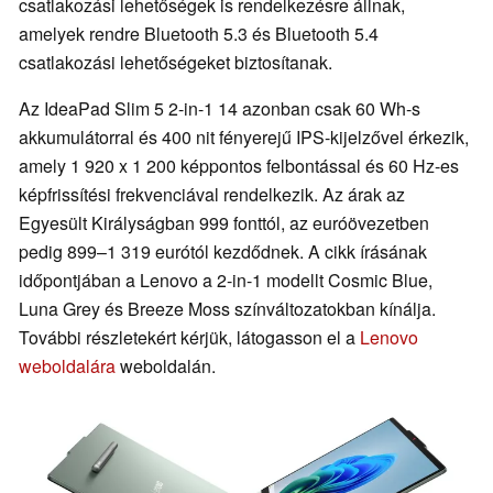
csatlakozási lehetőségek is rendelkezésre állnak,
amelyek rendre Bluetooth 5.3 és Bluetooth 5.4
csatlakozási lehetőségeket biztosítanak.
Az IdeaPad Slim 5 2-in-1 14 azonban csak 60 Wh-s
akkumulátorral és 400 nit fényerejű IPS-kijelzővel érkezik,
amely 1 920 x 1 200 képpontos felbontással és 60 Hz-es
képfrissítési frekvenciával rendelkezik. Az árak az
Egyesült Királyságban 999 fonttól, az euróövezetben
pedig 899–1 319 eurótól kezdődnek. A cikk írásának
időpontjában a Lenovo a 2-in-1 modellt Cosmic Blue,
Luna Grey és Breeze Moss színváltozatokban kínálja.
További részletekért kérjük, látogasson el a
Lenovo
weboldalára
weboldalán.