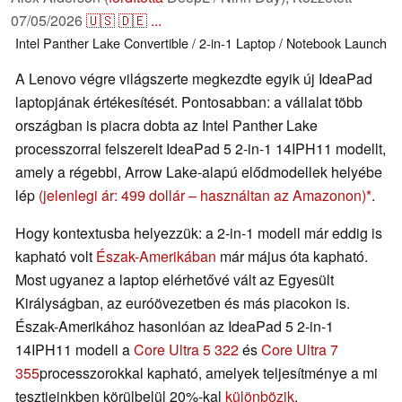
07/05/2026
🇺🇸
🇩🇪
...
Intel
Panther Lake
Convertible / 2-in-1
Laptop / Notebook
Launch
A Lenovo végre világszerte megkezdte egyik új IdeaPad
laptopjának értékesítését. Pontosabban: a vállalat több
országban is piacra dobta az Intel Panther Lake
processzorral felszerelt IdeaPad 5 2-in-1 14IPH11 modellt,
amely a régebbi, Arrow Lake-alapú elődmodellek helyébe
lép
(jelenlegi ár: 499 dollár – használtan az Amazonon)
.
Hogy kontextusba helyezzük: a 2-in-1 modell már eddig is
kapható volt
Észak-Amerikában
már május óta kapható.
Most ugyanez a laptop elérhetővé vált az Egyesült
Királyságban, az euróövezetben és más piacokon is.
Észak-Amerikához hasonlóan az IdeaPad 5 2-in-1
14IPH11 modell a
Core Ultra 5 322
és
Core Ultra 7
355
processzorokkal kapható, amelyek teljesítménye a mi
tesztjeinkben körülbelül 20%-kal
különbözik
.