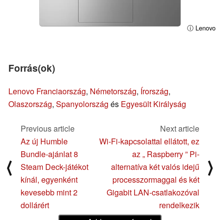
ⓘ Lenovo
Forrás(ok)
Lenovo Franciaország
,
Németország
,
Írország
,
Olaszország
,
Spanyolország
és
Egyesült Királyság
Previous article
Next article
Az új Humble
Wi-Fi-kapcsolattal ellátott, ez
Bundle-ajánlat 8
az „ Raspberry ” Pi-
⟨
⟩
Steam Deck-játékot
alternatíva két valós idejű
kínál, egyenként
processzormaggal és két
kevesebb mint 2
Gigabit LAN-csatlakozóval
dollárért
rendelkezik