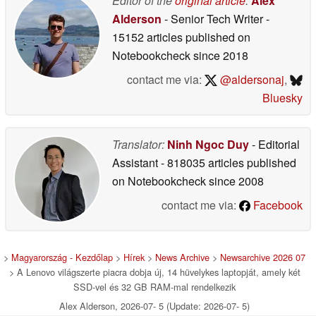
Editor of the
original article
:
Alex
Alderson
- Senior Tech Writer
-
15152 articles published on
Notebookcheck
since 2018
contact me via:
@aldersonaj
,
Bluesky
Translator:
Ninh Ngoc Duy
- Editorial
Assistant
- 818035 articles published
on Notebookcheck
since 2008
contact me via:
Facebook
>
Magyarország - Kezdőlap
>
Hírek
>
News Archive
>
Newsarchive 2026 07
> A Lenovo világszerte piacra dobja új, 14 hüvelykes laptopját, amely két
SSD-vel és 32 GB RAM-mal rendelkezik
Alex Alderson, 2026-07- 5 (Update: 2026-07- 5)