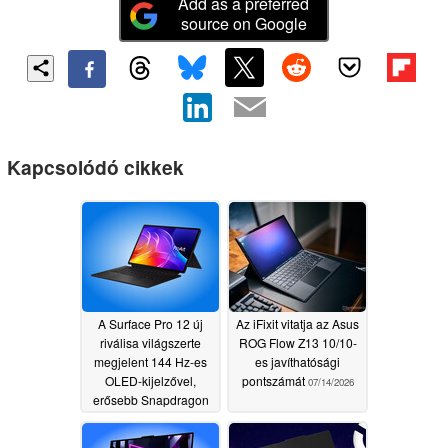
Add as a preferred
source on Google
Kapcsolódó cikkek
A Surface Pro 12 új
Az iFixit vitatja az Asus
riválisa világszerte
ROG Flow Z13 10/10-
megjelent 144 Hz-es
es javíthatósági
OLED-kijelzővel,
pontszámát
07/14/2026
erősebb Snapdragon
X2 Elite processzorral
és 50%-kal nagyobb