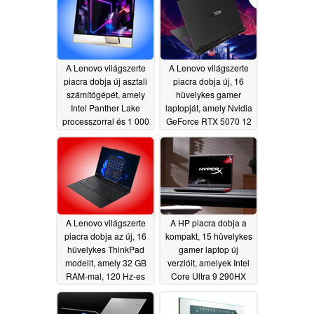
akkumulátorral
07/24/2026
A Lenovo világszerte
A Lenovo világszerte
piacra dobja új asztali
piacra dobja új, 16
számítógépét, amely
hüvelykes gamer
Intel Panther Lake
laptopját, amely Nvidia
processzorral és 1 000
GeForce RTX 5070 12
nit fényerejű OLED-
GB-os grafikus
képernyővel
kártyával és 240 Hz-es
rendelkezik
OLED-kijelzővel
07/09/2026
rendelkezik
07/07/2026
A Lenovo világszerte
A HP piacra dobja a
piacra dobja az új, 16
kompakt, 15 hüvelykes
hüvelykes ThinkPad
gamer laptop új
modellt, amely 32 GB
verzióit, amelyek Intel
RAM-mal, 120 Hz-es
Core Ultra 9 290HX
kijelzővel és AMD
Plus processzorral és
Ryzen processzorokkal
180 Hz-es VRR-