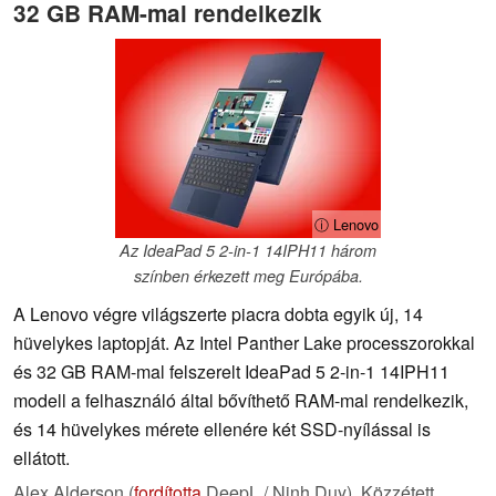
32 GB RAM-mal rendelkezik
ⓘ Lenovo
Az IdeaPad 5 2-in-1 14IPH11 három
színben érkezett meg Európába.
A Lenovo végre világszerte piacra dobta egyik új, 14
hüvelykes laptopját. Az Intel Panther Lake processzorokkal
és 32 GB RAM-mal felszerelt IdeaPad 5 2-in-1 14IPH11
modell a felhasználó által bővíthető RAM-mal rendelkezik,
és 14 hüvelykes mérete ellenére két SSD-nyílással is
ellátott.
Alex Alderson (
fordította
DeepL / Ninh Duy),
Közzétett