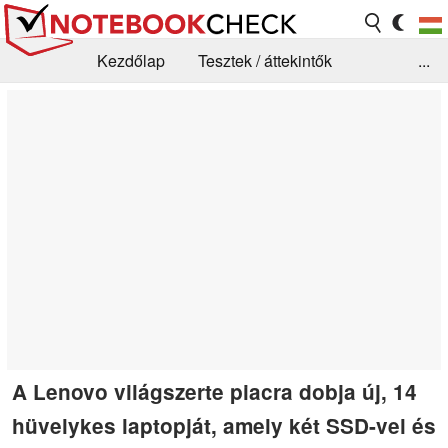
Kezdőlap
Tesztek / áttekintők
...
Hírek
GYIK / Technológia / Benchmarkok
Könyvtár
Kapcsolat
A Lenovo világszerte piacra dobja új, 14
hüvelykes laptopját, amely két SSD-vel és