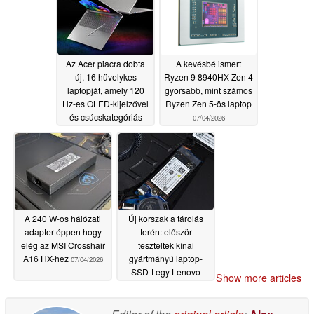
rendelkezik
kijelzővel
07/07/2026
rendelkeznek
07/06/2026
Az Acer piacra dobta
A kevésbé ismert
új, 16 hüvelykes
Ryzen 9 8940HX Zen 4
laptopját, amely 120
gyorsabb, mint számos
Hz-es OLED-kijelzővel
Ryzen Zen 5-ös laptop
és csúcskategóriás
07/04/2026
Core Ultra X9 388H
processzorral
rendelkezik
07/06/2026
A 240 W-os hálózati
Új korszak a tárolás
adapter éppen hogy
terén: először
elég az MSI Crosshair
teszteltek kínai
A16 HX-hez
gyártmányú laptop-
07/04/2026
SSD-t egy Lenovo
Show more articles
laptopban
07/04/2026