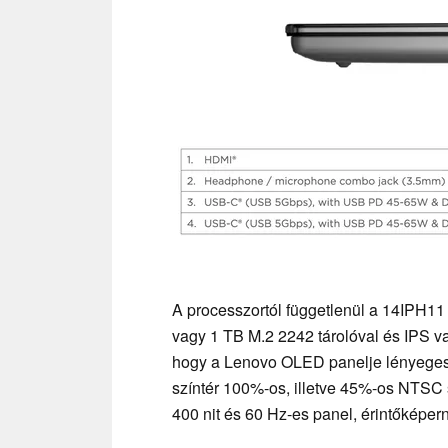
A processzortól függetlenül a 14IP
vagy 1 TB M.2 2242 tárolóval és IPS v
hogy a Lenovo OLED panelje lényegese
színtér 100%-os, illetve 45%-os NTSC 
400 nit és 60 Hz-es panel, érintőképer