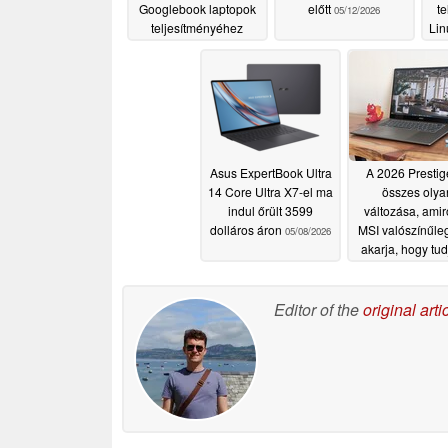
Googlebook laptopok
előtt
te
05/12/2026
teljesítményéhez
Lin
05/13/2026
Asus ExpertBook Ultra
A 2026 Prestig
14 Core Ultra X7-el ma
összes olya
indul őrült 3599
változása, amir
dolláros áron
MSI valószínűle
05/08/2026
akarja, hogy tud
05/08/2026
Editor of the
original arti