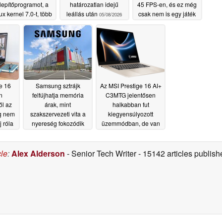
lepítőprogramot, a
határozatlan idejű
45 FPS-en, és ez még
ux kernel 7.0-t, több
leállás után
csak nem is egy játék
05/08/2026
laptop
05/08/2026
05/08/2026
e 16
Samsung sztrájk
Az MSI Prestige 16 AI+
n
felfújhatja memória
C3MTG jelentősen
ől az
árak, mint
halkabban fut
g nem
szakszervezeti vita a
kiegyensúlyozott
j róla
nyereség fokozódik
üzemmódban, de van
egy bökkenő
05/08/2026
05/08/2026
cle
:
Alex Alderson
- Senior Tech Writer
- 15142 articles publi