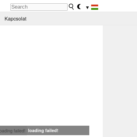
▼
Kapcsolat
loading failed!
loading failed!