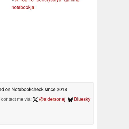
notebookja
shed on Notebookcheck
since 2018
contact me via:
@aldersonaj
,
Bluesky