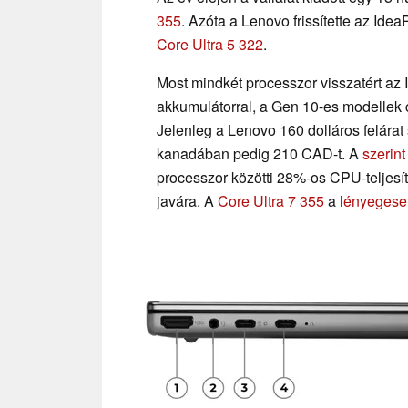
355
. Azóta a Lenovo frissítette az Idea
Core Ultra 5 322
.
Most mindkét processzor visszatért az
akkumulátorral, a Gen 10-es modellek
Jelenleg a Lenovo 160 dolláros felárat
kanadában pedig 210 CAD-t. A
szerin
processzor közötti 28%-os CPU-teljesí
javára. A
Core Ultra 7 355
a
lényegese