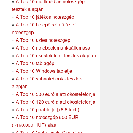
»
A Top 10 multimédiás noteszgép -
tesztek alapján
»
A Top 10 játékos noteszgép
»
A Top 10 belépő szintű üzleti
noteszgép
»
A Top 10 üzleti noteszgép
»
A Top 10 notebook munkaállomása
»
A Top 10 okostelefon - tesztek alapján
»
A Top 10 táblagép
»
A Top 10 Windows tabletje
»
A Top 10 subnotebook - tesztek
alapján
»
A Top 10 300 euró alatti okostelefonja
»
A Top 10 120 euró alatti okostelefonja
»
A Top 10 phabletje (>5.5-inch)
»
A Top 10 noteszgép 500 EUR
(~160.000 HUF) alatt
»
A Top 10 "pehelysúlyú" gaming