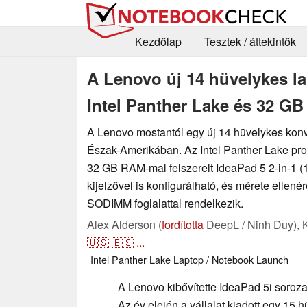
Kezdőlap
Tesztek / áttekintők
A Lenovo új 14 hüvelykes l
Intel Panther Lake és 32 G
A Lenovo mostantól egy új 14 hüvelykes konver
Észak-Amerikában. Az Intel Panther Lake pro
32 GB RAM-mal felszerelt IdeaPad 5 2-in-1
kijelzővel is konfigurálható, és mérete ellené
SODIMM foglalattal rendelkezik.
Alex Alderson (
fordította
DeepL / Ninh Duy),
🇺🇸
🇪🇸
...
Intel
Panther Lake
Laptop / Notebook
Launch
A Lenovo kibővítette IdeaPad 5i soroz
Az év elején a vállalat kiadott egy 15 h