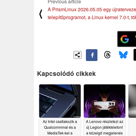
Previous article
A PrismLinux 2026.05.05 egy újraterveze
⟨
telepítőprogramot, a Linux kernel 7.0-t, t
Kapcsolódó cikkek
Az Intel csatlakozik a
A Lenovo részletezi az
Qualcommmal és a
új Legion játéktelefont
MediaTek-kel a
a közelgő megjelenés