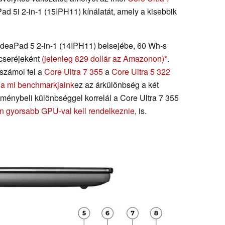
Pad 5i 2-in-1 (15IPH11) kínálatát, amely a kisebbik
 IdeaPad 5 2-in-1 (14IPH11) belsejébe, 60 Wh-s
 cseréjeként
(jelenleg 829 dollár az Amazonon)
.
 számol fel a
Core Ultra 7 355
a
Core Ultra 5 322
t a mi benchmarkjaink
ez az árkülönbség a két
tménybeli különbséggel korrelál a Core Ultra 7 355
n gyorsabb GPU-val kell rendelkeznie
, is.