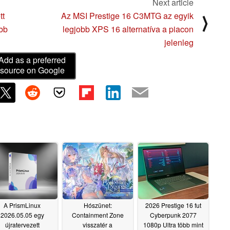
Next article
tt
Az MSI Prestige 16 C3MTG az egyik
⟩
öbb
legjobb XPS 16 alternatíva a piacon
jelenleg
Add as a preferred
source on Google
A PrismLinux
Hószünet:
2026 Prestige 16 fut
2026.05.05 egy
Containment Zone
Cyberpunk 2077
újratervezett
visszatér a
1080p Ultra több mint