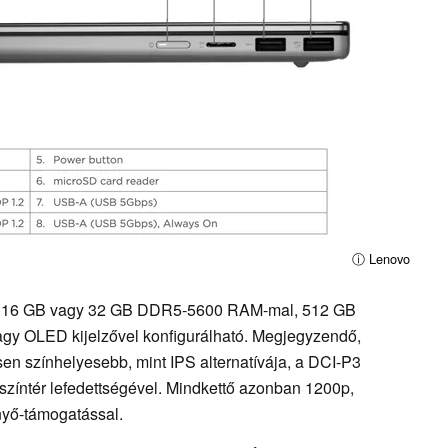
ⓘ Lenovo
H11 16 GB vagy 32 GB DDR5-5600 RAM-mal, 512 GB
agy OLED kijelzővel konfigurálható. Megjegyzendő,
n színhelyesebb, mint IPS alternatívája, a DCI-P3
színtér lefedettségével. Mindkettő azonban 1200p,
nyő-támogatással.