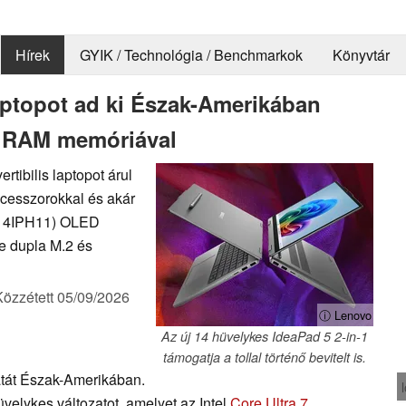
Hírek
GYIK / Technológia / Benchmarkok
Könyvtár
aptopot ad ki Észak-Amerikában
B RAM memóriával
tibilis laptopot árul
cesszorokkal és akár
 (14IPH11) OLED
re dupla M.2 és
Közzétett
05/09/2026
ⓘ Lenovo
Az új 14 hüvelykes IdeaPad 5 2-in-1
támogatja a tollal történő bevitelt is.
atát Észak-Amerikában.
üvelykes változatot, amelyet az Intel
Core Ultra 7