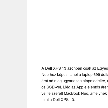
A Dell XPS 13 azonban csak az Egyesül
Neo-hoz képest, ahol a laptop 699 doll
árat ad meg ugyanazon alapmodellre,
os SSD-vel. Még az Applejelentős áre
vel felszerelt MacBook Neo, amelynek l
mint a Dell XPS 13.