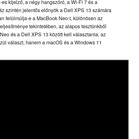
-es kijelző, a négy hangszóró, a Wi-Fi 7 és a
áz szintén jelentős előnyök a Dell XPS 13 számára
an felülmúlja-e a MacBook Neo-t, különösen az
eljesítménye tekintetében, az alapos tesztünkből
eo és a Dell XPS 13 között kell választania, az
özül választ, hanem a macOS és a Windows 11