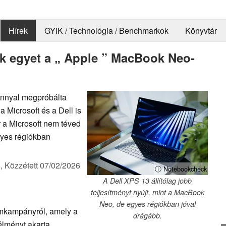
Hírek
GYIK / Technológia / Benchmarkok
Könyvtár
ak egyet a „ Apple ” MacBook Neo-
nnyal megpróbálta
a Microsoft és a Dell is
r a Microsoft nem téved
gyes régiókban
),
Közzétett
07/02/2026
ⓘ Notebookcheck
A Dell XPS 13 állítólag jobb
teljesítményt nyújt, mint a MacBook
Neo, de egyes régiókban jóval
kampányról, amely a
drágább.
lményt akarta