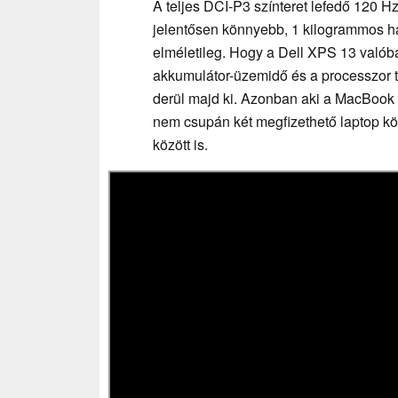
A teljes DCI-P3 színteret lefedő 120 Hz
jelentősen könnyebb, 1 kilogrammos h
elméletileg. Hogy a Dell XPS 13 valób
akkumulátor-üzemidő és a processzor t
derül majd ki. Azonban aki a MacBook N
nem csupán két megfizethető laptop k
között is.