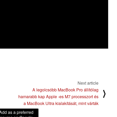
Next article
A legolcsóbb MacBook Pro állítólag
⟩
hamarabb kap Apple -es M7 processzort és
a MacBook Ultra kialakítását, mint várták
Add as a preferred