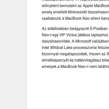
előnyként bemutatni az Apple MacBook
amely emellett félrevezető összehasonlí
csatlakozik a MacBook Neo elleni ka
Az alábbiakban beágyazott X-Postban 
Neo-t egy HP Victus játékos laptophoz
összehasonlítás. A Microsoft valójában 
Intel Wildcat Lake processzorral felsze
bizonnyal megalapozottak, hiszen az X
érintőképernyőt és háttérvilágítású bil
amelyek a MacBook Neo-n nem találha