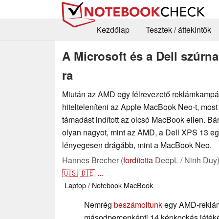
Kezdőlap
Tesztek / áttekintők
A Microsoft és a Dell szúrn
ra
Miután az AMD egy félrevezető reklámkampá
hitelteleníteni az Apple MacBook Neo-t, most 
támadást indított az olcsó MacBook ellen. Bá
olyan nagyot, mint az AMD, a Dell XPS 13 e
lényegesen drágább, mint a MacBook Neo.
Hannes Brecher (
fordította
DeepL / Ninh Duy
🇺🇸
🇩🇪
...
Laptop / Notebook
MacBook
Nemrég
beszámoltunk
egy AMD-reklám
másodpercenkénti 14 képkockás játéké