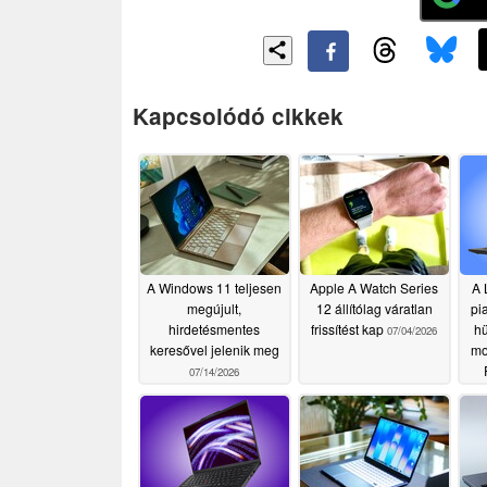
Kapcsolódó cikkek
A Windows 11 teljesen
Apple A Watch Series
A 
megújult,
12 állítólag váratlan
pi
hirdetésmentes
frissítést kap
h
07/04/2026
keresővel jelenik meg
mo
07/14/2026
re