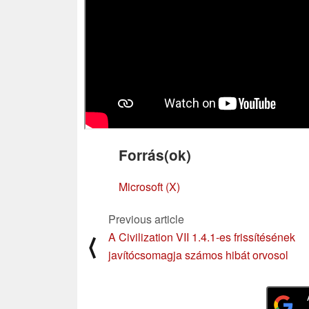
Forrás(ok)
Microsoft (X)
Previous article
A Civilization VII 1.4.1-es frissítésének
⟨
javítócsomagja számos hibát orvosol