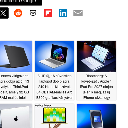
source on Google
Lenovo világszerte
A HP új, 16 hüvelykes
Bloomberg: A
acra dobja az új, 13
laptopot dob piacra
következő „ Apple ”
üvelykes ThinkPad
240 Hz-es kijelzővel,
iPad Pro 2027 elején
dellt, amely 32 GB
64 GB RAM-mal és Arc
jelenik meg, az új
RAM-mal és Intel
B390 grafikus kártyával
iPhone-okkal egy
Panther Lake
időben
07/02/2026
07/02/2026
processzorokkal
ndelkezik
07/03/2026