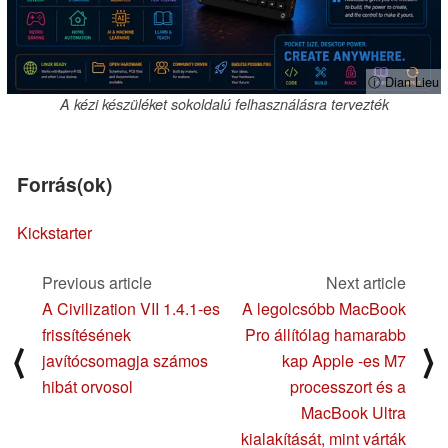
ⓘ Dian Lieu
A kézi készüléket sokoldalú felhasználásra tervezték
Forrás(ok)
Kickstarter
Previous article
Next article
A Civilization VII 1.4.1-es
A legolcsóbb MacBook
frissítésének
Pro állítólag hamarabb
⟨
⟩
javítócsomagja számos
kap Apple -es M7
hibát orvosol
processzort és a
MacBook Ultra
kialakítását, mint várták