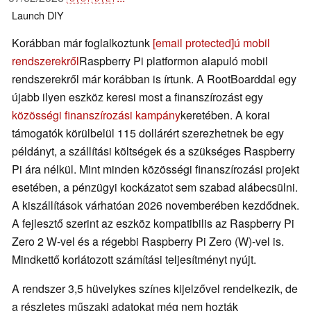
Launch
DIY
Korábban már foglalkoztunk
[email protected]
ú mobil
rendszerekről
Raspberry Pi platformon alapuló mobil
rendszerekről már korábban is írtunk. A RootBoarddal egy
újabb ilyen eszköz keresi most a finanszírozást egy
közösségi finanszírozási kampány
keretében. A korai
támogatók körülbelül 115 dollárért szerezhetnek be egy
példányt, a szállítási költségek és a szükséges Raspberry
Pi ára nélkül. Mint minden közösségi finanszírozási projekt
esetében, a pénzügyi kockázatot sem szabad alábecsülni.
A kiszállítások várhatóan 2026 novemberében kezdődnek.
A fejlesztő szerint az eszköz kompatibilis az Raspberry Pi
Zero 2 W-vel és a régebbi Raspberry Pi Zero (W)-vel is.
Mindkettő korlátozott számítási teljesítményt nyújt.
A rendszer 3,5 hüvelykes színes kijelzővel rendelkezik, de
a részletes műszaki adatokat még nem hozták