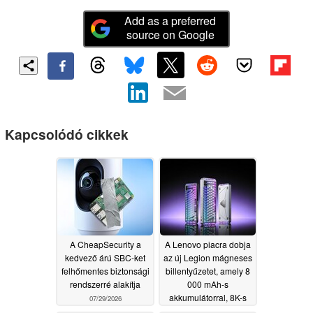
Add as a preferred
source on Google
Kapcsolódó cikkek
A CheapSecurity a
A Lenovo piacra dobja
kedvező árú SBC-ket
az új Legion mágneses
felhőmentes biztonsági
billentyűzetet, amely 8
rendszerré alakítja
000 mAh-s
akkumulátorral, 8K-s
07/29/2026
lekérdezési