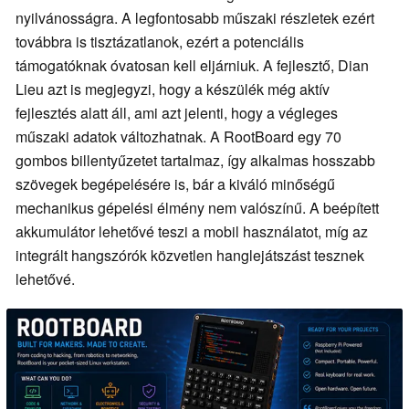
nyilvánosságra. A legfontosabb műszaki részletek ezért
továbbra is tisztázatlanok, ezért a potenciális
támogatóknak óvatosan kell eljárniuk. A fejlesztő, Dian
Lieu azt is megjegyzi, hogy a készülék még aktív
fejlesztés alatt áll, ami azt jelenti, hogy a végleges
műszaki adatok változhatnak. A RootBoard egy 70
gombos billentyűzetet tartalmaz, így alkalmas hosszabb
szövegek begépelésére is, bár a kiváló minőségű
mechanikus gépelési élmény nem valószínű. A beépített
akkumulátor lehetővé teszi a mobil használatot, míg az
integrált hangszórók közvetlen hanglejátszást tesznek
lehetővé.