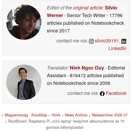
Editor of the
original article
:
Silvio
Werner
- Senior Tech Writer
- 17796
articles published on Notebookcheck
since 2017
contact me via:
silvio39191
,
LinkedIn
Translator:
Ninh Ngoc Duy
- Editorial
Assistant
- 816412 articles published
on Notebookcheck
since 2008
contact me via:
Facebook
>
Magyarország - Kezdőlap
>
Hírek
>
News Archive
>
Newsarchive 2026 07
> RootBoard: Raspberry Pi „mini laptop” beépített akkumulátorral és 70
gombos billentyűzettel