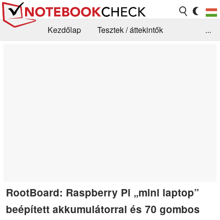
Kezdőlap
Tesztek / áttekintők
...
Hírek
GYIK / Technológia / Benchmarkok
Könyvtár
Kapcsolat
RootBoard: Raspberry Pi „mini laptop”
beépített akkumulátorral és 70 gombos