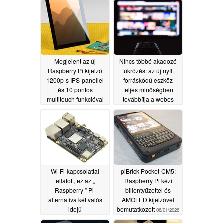
frekvenciával és teljes
egészében
alumíniumból készült
kialakítással
rendelkezik
07/26/2026
Megjelent az új
Nincs többé akadozó
Raspberry Pi kijelző
tükrözés: az új nyílt
1200p-s IPS-panellel
forráskódú eszköz
és 10 pontos
teljes minőségben
multitouch funkcióval
továbbítja a webes
videókat az okos
07/22/2026
tévékre
07/19/2026
Wi-Fi-kapcsolattal
piBrick Pocket-CM5:
ellátott, ez az „
Raspberry Pi kézi
Raspberry ” Pi-
billentyűzettel és
alternatíva két valós
AMOLED kijelzővel
idejű
bemutatkozott
06/01/2026
processzormaggal és