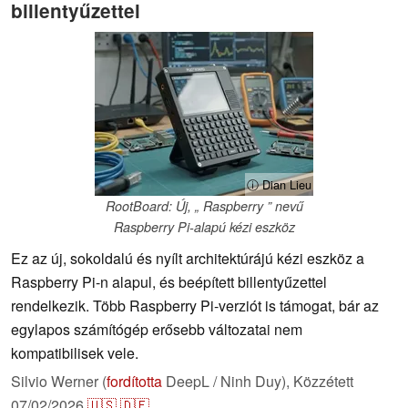
billentyűzettel
ⓘ Dian Lieu
RootBoard: Új, „ Raspberry ” nevű
Raspberry Pi-alapú kézi eszköz
Ez az új, sokoldalú és nyílt architektúrájú kézi eszköz a
Raspberry Pi-n alapul, és beépített billentyűzettel
rendelkezik. Több Raspberry Pi-verziót is támogat, bár az
egylapos számítógép erősebb változatai nem
kompatibilisek vele.
Silvio Werner (
fordította
DeepL / Ninh Duy),
Közzétett
07/02/2026
🇺🇸
🇩🇪
...