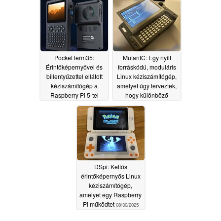
két Gigabit LAN-
csatlakozóval
rendelkezik
07/05/2026
PocketTerm35:
MutantC: Egy nyílt
Érintőképernyővel és
forráskódú, moduláris
billentyűzettel ellátott
Linux kéziszámítógép,
kéziszámítógép a
amelyet úgy terveztek,
Raspberry Pi 5-tel
hogy különböző
együtt
feladatokra testre
04/13/2026
szabható legyen
10/24/2025
DSpi: Kettős
érintőképernyős Linux
kéziszámítógép,
amelyet egy Raspberry
Pi működtet
08/30/2025