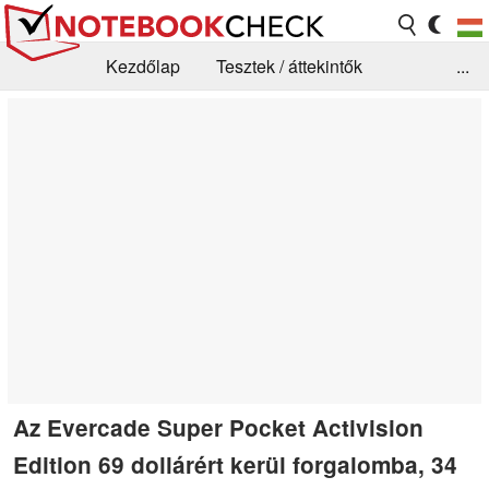
Kezdőlap
Tesztek / áttekintők
...
Hírek
GYIK / Technológia / Benchmarkok
Könyvtár
Kapcsolat
Az Evercade Super Pocket Activision
Edition 69 dollárért kerül forgalomba, 34