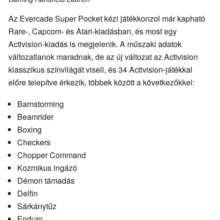
Az Evercade Super Pocket kézi játékkonzol már kapható
Rare-, Capcom- és Atari-kiadásban, és most egy
Activision-kiadás is megjelenik. A műszaki adatok
változatlanok maradnak, de az új változat az Activision
klasszikus színvilágát viseli, és 34 Activision-játékkal
előre telepítve érkezik, többek között a következőkkel:
Barnstorming
Beamrider
Boxing
Checkers
Chopper Command
Kozmikus ingázó
Démon támadás
Delfin
Sárkánytűz
Enduro