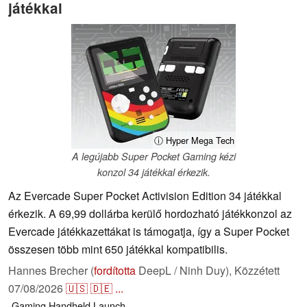
játékkal
ⓘ Hyper Mega Tech
A legújabb Super Pocket Gaming kézi
konzol 34 játékkal érkezik.
Az Evercade Super Pocket Activision Edition 34 játékkal
érkezik. A 69,99 dollárba kerülő hordozható játékkonzol az
Evercade játékkazettákat is támogatja, így a Super Pocket
összesen több mint 650 játékkal kompatibilis.
Hannes Brecher (
fordította
DeepL / Ninh Duy),
Közzétett
07/08/2026
🇺🇸
🇩🇪
...
Gaming
Handheld
Launch