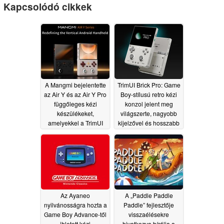
Kapcsolódó cikkek
A Mangmi bejelentette
TrimUI Brick Pro: Game
az Air Y és az Air Y Pro
Boy-stílusú retro kézi
függőleges kézi
konzol jelent meg
készülékeket,
világszerte, nagyobb
amelyekkel a TrimUI
kijelzővel és hosszabb
Brick Pro-val kíván
akkumulátor-
versenyezni
élettartammal
07/12/2026
07/11/2026
Az Ayaneo
A „Paddle Paddle
nyilvánosságra hozta a
Paddle” fejlesztője
Game Boy Advance-től
visszaélésekre
ihletett kézi
hivatkozva bírálja a