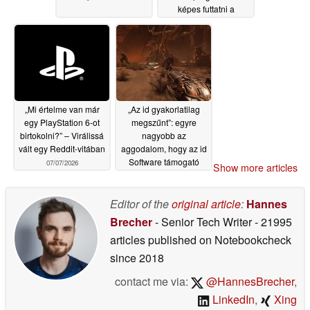
képes futtatni a
Windows rendszert
07/07/2026
„Mi értelme van már
„Az id gyakorlatilag
egy PlayStation 6-ot
megszűnt”: egyre
birtokolni?” – Virálissá
nagyobb az
vált egy Reddit-vitában
aggodalom, hogy az id
Software támogató
07/07/2026
Show more articles
stúdióvá válhat
07/07/2026
Editor of the
original article
:
Hannes
Brecher
- Senior Tech Writer
- 21995
articles published on Notebookcheck
since 2018
contact me via:
@HannesBrecher
,
LinkedIn
,
Xing