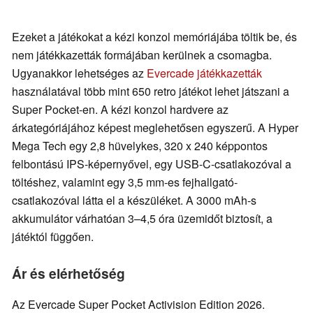
Ezeket a játékokat a kézi konzol memóriájába töltik be, és
nem játékkazetták formájában kerülnek a csomagba.
Ugyanakkor lehetséges az
Evercade játékkazetták
használatával több mint 650 retro játékot lehet játszani a
Super Pocket-en. A kézi konzol hardvere az
árkategóriájához képest meglehetősen egyszerű. A Hyper
Mega Tech egy 2,8 hüvelykes, 320 x 240 képpontos
felbontású IPS-képernyővel, egy USB-C-csatlakozóval a
töltéshez, valamint egy 3,5 mm-es fejhallgató-
csatlakozóval látta el a készüléket. A 3000 mAh-s
akkumulátor várhatóan 3–4,5 óra üzemidőt biztosít, a
játéktól függően.
Ár és elérhetőség
Az Evercade Super Pocket Activision Edition 2026.