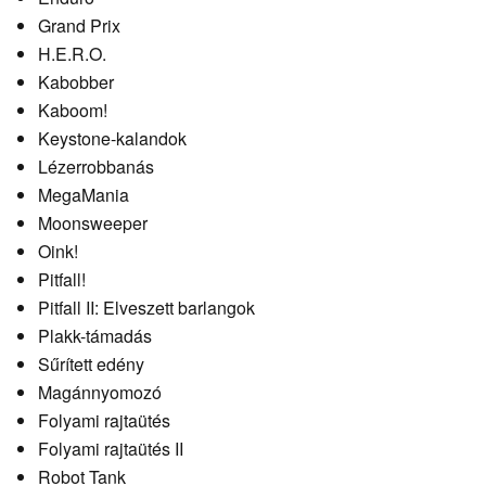
Grand Prix
H.E.R.O.
Kabobber
Kaboom!
Keystone-kalandok
Lézerrobbanás
MegaMania
Moonsweeper
Oink!
Pitfall!
Pitfall II: Elveszett barlangok
Plakk-támadás
Sűrített edény
Magánnyomozó
Folyami rajtaütés
Folyami rajtaütés II
Robot Tank