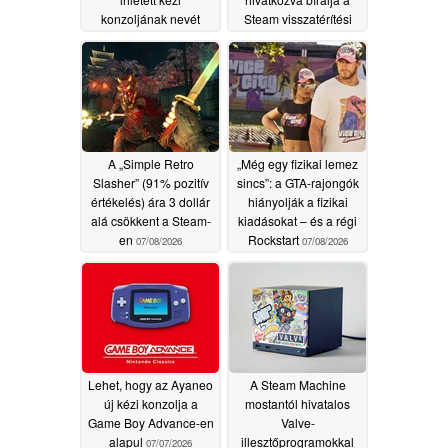
konzoljának nevét
Steam visszatérítési
szabályzatát
07/10/2026
07/09/2026
A „Simple Retro
„Még egy fizikai lemez
Slasher” (91% pozitív
sincs”: a GTA-rajongók
értékelés) ára 3 dollár
hiányolják a fizikai
alá csökkent a Steam-
kiadásokat – és a régi
en
Rockstart
07/08/2026
07/08/2026
Lehet, hogy az Ayaneo
A Steam Machine
új kézi konzolja a
mostantól hivatalos
Game Boy Advance-en
Valve-
alapul
illesztőprogramokkal
07/07/2026