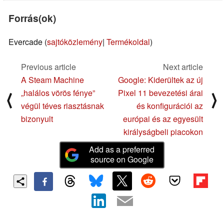
Forrás(ok)
Evercade (
sajtóközlemény
|
Termékoldal
)
Previous article
Next article
A Steam Machine
Google: Kiderültek az új
„halálos vörös fénye”
Pixel 11 bevezetési árai
⟨
⟩
végül téves riasztásnak
és konfigurációi az
bizonyult
európai és az egyesült
királyságbeli piacokon
Add as a preferred
source on Google