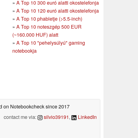
»
A Top 10 300 euró alatti okostelefonja
»
A Top 10 120 euró alatti okostelefonja
»
A Top 10 phabletje (>5.5-inch)
»
A Top 10 noteszgép 500 EUR
(~160.000 HUF) alatt
»
A Top 10 "pehelysúlyú" gaming
notebookja
hed on Notebookcheck
since 2017
contact me via:
silvio39191
,
LinkedIn