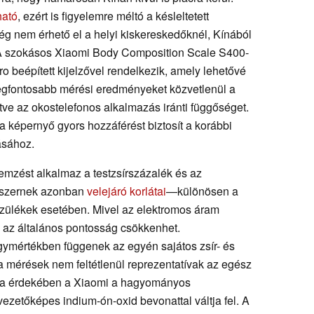
ható
, ezért is figyelemre méltó a késleltetett
g nem érhető el a helyi kiskereskedőknél, Kínából
 A szokásos Xiaomi Body Composition Scale S400-
ro beépített kijelzővel rendelkezik, amely lehetővé
legfontosabb mérési eredményeket közvetlenül a
ve az okostelefonos alkalmazás iránti függőséget.
a képernyő gyors hozzáférést biztosít a korábbi
ásához.
mzést alkalmaz a testzsírszázalék és az
dszernek azonban
velejáró korlátai
—különösen a
zülékek esetében. Mivel az elektromos áram
, az általános pontosság csökkenhet.
mértékben függenek az egyén sajátos zsír- és
 a mérések nem feltétlenül reprezentatívak az egész
ása érdekében a Xiaomi a hagyományos
vezetőképes indium-ón-oxid bevonattal váltja fel. A