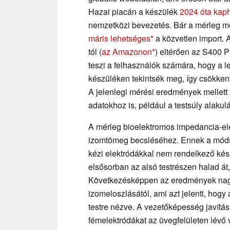
Hazai piacán a készülék
2024 óta kap
nemzetközi bevezetés. Bár a mérleg mé
máris lehetséges
a közvetlen import.
tól (
az Amazonon
) eltérően az S400 P
teszi a felhasználók számára, hogy a 
készüléken tekintsék meg, így csökkent
A jelenlegi mérési eredmények mellett 
adatokhoz is, például a testsúly alakul
A mérleg bioelektromos impedancia-ele
izomtömeg becsléséhez. Ennek a mó
kézi elektródákkal nem rendelkező kés
elsősorban az alsó testrészen halad át
Következésképpen az eredmények nagy
izomeloszlásától, ami azt jelenti, hogy
testre nézve. A vezetőképesség javít
fémelektródákat az üvegfelületen lévő 