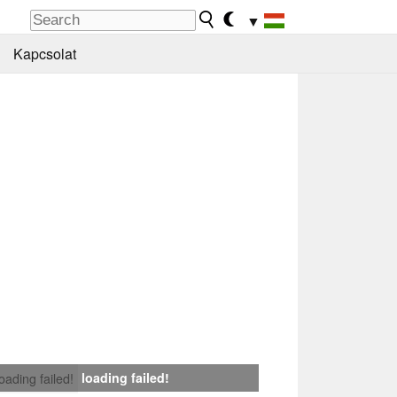
▼
Kapcsolat
loading failed!
loading failed!