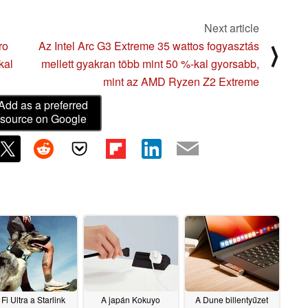
Next article
ro
Az Intel Arc G3 Extreme 35 wattos fogyasztás
⟩
kal
mellett gyakran több mint 50 %-kal gyorsabb,
mint az AMD Ryzen Z2 Extreme
Add as a preferred
source on Google
 Fi Ultra a Starlink
A japán Kokuyo
A Dune billentyűzet