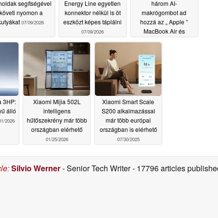
oldak segítségével
Energy Line egyetlen
három AI-
követi nyomon a
konnektor nélkül is öt
makrógombot ad
kutyákat
eszközt képes táplálni
hozzá az „ Apple ”
07/09/2026
MacBook Air és
07/09/2026
MacBook Pro
modellekhez
07/07/2026
a 3HP:
Xiaomi Mijia 502L
Xiaomi Smart Scale
ű álló
intelligens
S200 alkalmazással
hűtőszekrény már több
már több európai
01/2026
országban elérhető
országban is elérhető
01/25/2026
07/30/2025
cle
:
Silvio Werner
- Senior Tech Writer
- 17796 articles publis