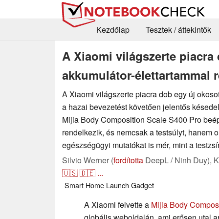
Kezdőlap
Tesztek / áttekintők
A Xiaomi világszerte piacra 
akkumulátor-élettartammal r
A Xiaomi világszerte piacra dob egy új okoso
a hazai bevezetést követően jelentős késede
Mijia Body Composition Scale S400 Pro beépít
rendelkezik, és nemcsak a testsúlyt, hanem o
egészségügyi mutatókat is mér, mint a testzs
Silvio Werner (
fordította
DeepL / Ninh Duy),
K
🇺🇸
🇩🇪
...
Smart Home
Launch
Gadget
A Xiaomi felvette a
Mijia Body Composi
globális weboldalán, ami erősen utal a