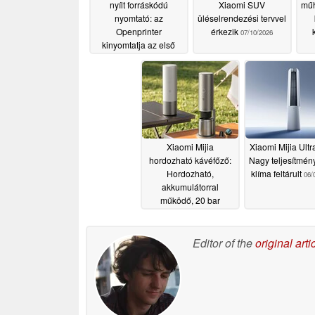
nyílt forráskódú
Xiaomi SUV
műh
nyomtató: az
üléselrendezési tervvel
Openprinter
érkezik
07/10/2026
kinyomtatja az első
oldalát
07/16/2026
Xiaomi Mijia
Xiaomi Mijia Ultr
hordozható kávéfőző:
Nagy teljesítmény
Hordozható,
klíma feltárult
06/
akkumulátorral
működő, 20 bar
nyomású kávéfőző
06/25/2026
Editor of the
original arti