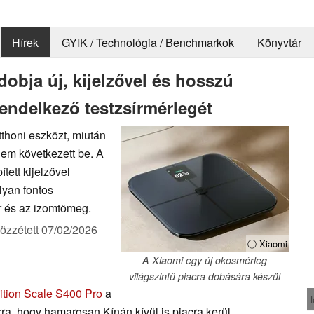
Hírek
GYIK / Technológia / Benchmarkok
Könyvtár
dobja új, kijelzővel és hosszú
endelkező testzsírmérlegét
tthoni eszközt, miután
lem következett be. A
ett kijelzővel
lyan fontos
ír és az izomtömeg.
özzétett
07/02/2026
ⓘ Xiaomi
A Xiaomi egy új okosmérleg
világszintű piacra dobására készül
tion Scale S400 Pro
a
rra, hogy hamarosan Kínán kívül is piacra kerül.